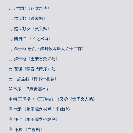
元 赵孟頫《趵突泉诗》
元 赵孟頫《过蒙帖》
元 赵孟頫及《吴兴赋》
元 陆居仁 《苕之水诗》
元 鲜于枢 册页《醉时歌等唐人诗十二首》
元 鲜于枢《王安石杂诗卷》
元 龚璛《静春堂诗序》卷
元 赵孟頫《行书十札卷》
兰亭序（冯承素摹本）
南朝 王僧虔《《王琰帖》（又称《太子舍人帖》
唐 大雅《集王羲之兴福寺半截碑》
唐 怀仁《集王羲之圣教序》
唐 怀素 《自叙帖》