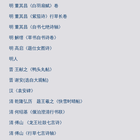
明 董其昌《白羽扇赋》卷
明 董其昌《紫茄诗》行草长卷
明 董其昌《自书七绝诗轴》
明 解缙《草书自书诗卷》
明 高启《题仕女图诗》
明人
晋 王献之《鸭头丸帖》
晋 谢安(选自大观帖)
汉《袁安碑》
清 乾隆弘历 题王羲之《快雪时晴帖》
清 何绍基《偃泊澄清行书联》
清 傅山 《龙王社鼓七言诗》
清 傅山《行草七言诗轴》