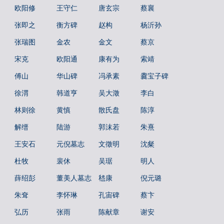
欧阳修
王守仁
唐玄宗
蔡襄
张即之
衡方碑
赵构
杨沂孙
张瑞图
金农
金文
蔡京
宋克
欧阳通
康有为
索靖
傅山
华山碑
冯承素
爨宝子碑
徐渭
韩道亨
吴大澂
李白
林则徐
黄慎
散氏盘
陈淳
解缙
陆游
郭沫若
朱熹
王安石
元倪墓志
文徵明
沈粲
杜牧
裴休
吴琚
明人
薛绍彭
董美人墓志
嵇康
倪元璐
朱耷
李怀琳
孔宙碑
蔡卞
弘历
张雨
陈献章
谢安