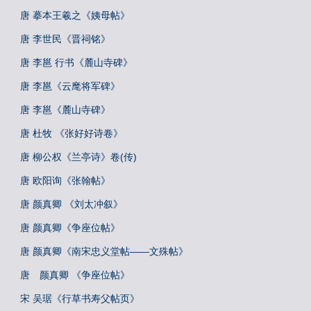
唐 摹本王羲之《姨母帖》
唐 李世民《晋祠铭》
唐 李邕 行书《麓山寺碑》
唐 李邕《云麾将军碑》
唐 李邕《麓山寺碑》
唐 杜牧 《张好好诗卷》
唐 柳公权《兰亭诗》卷(传)
唐 欧阳询《张翰帖》
唐 颜真卿 《刘太冲叙》
唐 颜真卿《争座位帖》
唐 颜真卿《南宋忠义堂帖——文殊帖》
唐 颜真卿 《争座位帖》
宋 吴琚《行草书寿父帖页》