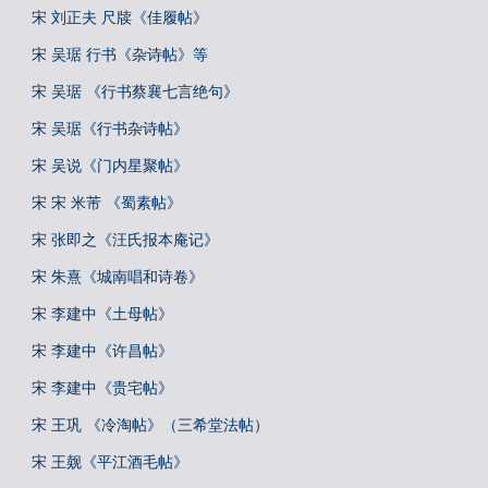
宋 刘正夫 尺牍《佳履帖》
宋 吴琚 行书《杂诗帖》等
宋 吴琚 《行书蔡襄七言绝句》
宋 吴琚《行书杂诗帖》
宋 吴说《门内星聚帖》
宋 宋 米芾 《蜀素帖》
宋 张即之《汪氏报本庵记》
宋 朱熹《城南唱和诗卷》
宋 李建中《土母帖》
宋 李建中《许昌帖》
宋 李建中《贵宅帖》
宋 王巩 《冷淘帖》（三希堂法帖）
宋 王觌《平江酒毛帖》