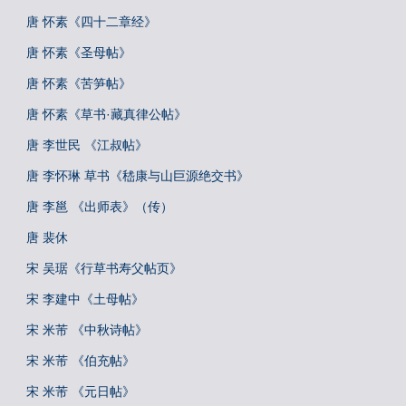
唐 怀素《四十二章经》
唐 怀素《圣母帖》
唐 怀素《苦笋帖》
唐 怀素《草书·藏真律公帖》
唐 李世民 《江叔帖》
唐 李怀琳 草书《嵇康与山巨源绝交书》
唐 李邕 《出师表》（传）
唐 裴休
宋 吴琚《行草书寿父帖页》
宋 李建中《土母帖》
宋 米芾 《中秋诗帖》
宋 米芾 《伯充帖》
宋 米芾 《元日帖》