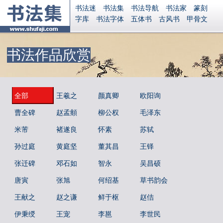
书法迷
书法集
书法导航
书法家
篆刻
字库
书法字体
五体书
古风书
甲骨文
古印
篆书
篆体
光明书
集美书
33书法
毛笔字
钢笔字
多体书
花鸟字
書法视频
书法作品欣赏
集字
字形
大字
篆刻之家
字源
国学
古籍
中医
象棋
游戏
电子书
商城
起名
识字
英语
印章
签名
硬筆字
字体下载
免费字体
中文字体
英文字体
全部
王羲之
Ai矢量
颜真卿
P图宝
南无阿弥陀佛
欧阳询
意见反馈
安全网站
显广告
捐赠
繁體版
登录
曹全碑
赵孟頫
柳公权
毛泽东
米芾
褚遂良
怀素
苏轼
孙过庭
黄庭坚
董其昌
王铎
张迁碑
邓石如
智永
吴昌硕
唐寅
张旭
何绍基
草书韵会
王献之
赵之谦
鲜于枢
赵佶
伊秉绶
王宠
李邕
李世民