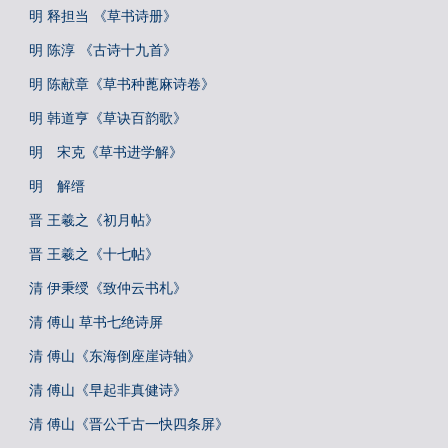
明 释担当 《草书诗册》
明 陈淳 《古诗十九首》
明 陈献章《草书种蓖麻诗卷》
明 韩道亨《草诀百韵歌》
明 宋克《草书进学解》
明 解缙
晋 王羲之《初月帖》
晋 王羲之《十七帖》
清 伊秉绶《致仲云书札》
清 傅山 草书七绝诗屏
清 傅山《东海倒座崖诗轴》
清 傅山《早起非真健诗》
清 傅山《晋公千古一快四条屏》