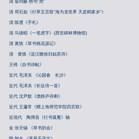
清 翁同龢 榜书“虎”
清 邓石如《行草五言联“海为龙世界 天是鹤家乡”》
清 陈澧《手札》
清 马德昭《一笔虎字》(西安碑林博物馆)
清 黄慎《草书桃花源记》
清 黄慎《送汪瞻侯归姑苏诗》
王铎《自书诗帖》
近代 毛泽东 《沁园春 长沙》
近代 毛泽东《长征诗一首》
近代 沈尹默《澹静庐诗剩》
近代 王蘧常《赠上海师范学院四言联》
近现代 陶博吾《行书孤鹜》轴
金 张天锡 《草书韵会》
隋 智永 《真草千字文》