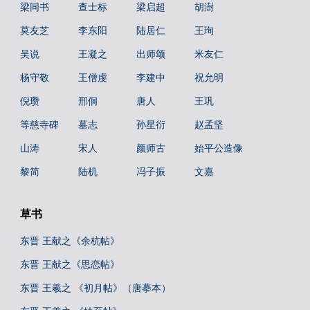
梁同书
查士标
梁启超
胡澍
莫友芝
李东阳
陆居仁
王珣
吴说
王凝之
出师颂
米友仁
杨守敬
王僧虔
李建中
祝允明
倪瓒
邢侗
唐人
王巩
等慈寺碑
墓志
孙星衍
赵孟坚
山涛
宋人
颜师古
始平公造像
黎简
陆机
冯子振
文嘉
草书
东晋 王献之《余杭帖》
东晋 王献之《思恋帖》
东晋 王羲之 《初月帖》（唐摹本）