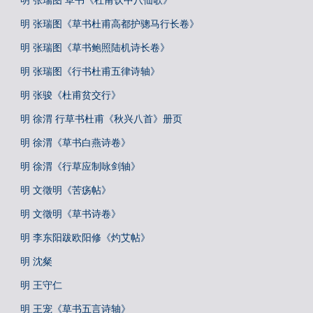
明 张瑞图 草书《杜甫饮中八仙歌》
明 张瑞图《草书杜甫高都护骢马行长卷》
明 张瑞图《草书鲍照陆机诗长卷》
明 张瑞图《行书杜甫五律诗轴》
明 张骏《杜甫贫交行》
明 徐渭 行草书杜甫《秋兴八首》册页
明 徐渭《草书白燕诗卷》
明 徐渭《行草应制咏剑轴》
明 文徵明《苦疡帖》
明 文徵明《草书诗卷》
明 李东阳跋欧阳修《灼艾帖》
明 沈粲
明 王守仁
明 王宠《草书五言诗轴》