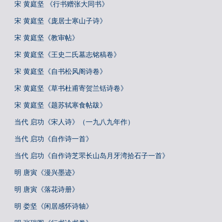
宋 黄庭坚 《行书赠张大同书》
宋 黄庭坚《庞居士寒山子诗》
宋 黄庭坚《教审帖》
宋 黄庭坚《王史二氏墓志铭稿卷》
宋 黄庭坚《自书松风阁诗卷》
宋 黄庭坚《草书杜甫寄贺兰铦诗卷》
宋 黄庭坚《题苏轼寒食帖跋》
当代 启功《宋人诗》（一九八九年作）
当代 启功《自作诗一首》
当代 启功《自作诗芝罘长山岛月牙湾拾石子一首》
明 唐寅《漫兴墨迹》
明 唐寅《落花诗册》
明 娄坚《闲居感怀诗轴》