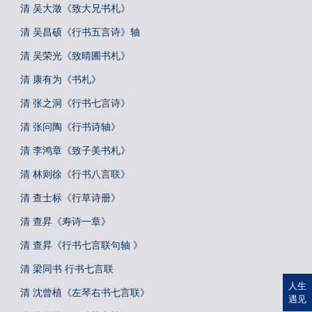
清 吴大澂《致大兄书札》
清 吴昌硕《行书五言诗》轴
清 吴荣光《致晴圃书札》
清 康有为《书札》
清 张之洞《行书七言诗》
清 张问陶《行书诗轴》
清 李鸿章《致子美书札》
清 林则徐《行书八言联》
清 查士标《行草诗册》
清 查昇《寿诗一章》
清 查昇《行书七言联句轴 》
清 梁同书 行书七言联
人生
清 沈曾植《左琴右书七言联》
遇见