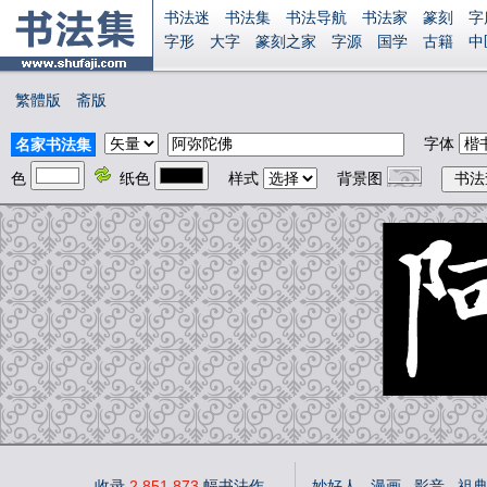
书法迷
书法集
书法导航
书法家
篆刻
字
字形
大字
篆刻之家
字源
国学
古籍
中
南无阿弥陀佛
意见反馈
安全网站
显广告
繁體版
斋版
字体
名家书法集
色
纸色
样式
背景图
收录
2,851,873
幅书法作
妙好人
漫画
影音
祖