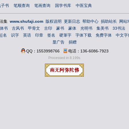
电子书
笔顺查询
笔画查询
国学书库
中医宝典
 书法集
www.shufaji.com
版权说明
更新日志
帮助中心
捐助站长
网站
体书
古风书
甲骨文
古印
篆书
篆体
光明书
集美书
33书法
起名
识字
英语
印章
签名
硬筆字
字体下载
免费字体
中文字
显广告
捐赠
QQ：1553998766
电话：136-6086-7923
Processed in 8.199s