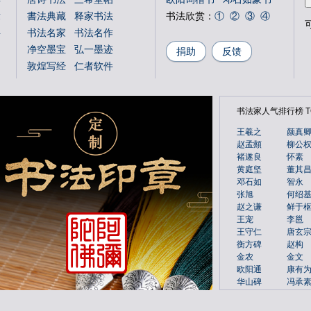
章
書法典藏
释家书法
书法欣赏：
①
②
③
④
可
字
书法名家
书法名作
净空墨宝
弘一墨迹
捐助
反馈
敦煌写经
仁者软件
国学书库
仁者国学
说文解字
文字蒙求
书法家人气排行榜 TO
文字源流
金文字典
书法年表
百福图
王羲之
颜真
赵孟頫
柳公
姓氏图腾
百佛图
褚遂良
怀素
朝代年表
本机字
黄庭坚
董其
文物鉴赏
邓石如
智永
张旭
何绍
赵之谦
鲜于
王宠
李邕
王守仁
唐玄
衡方碑
赵构
金农
金文
欧阳通
康有
华山碑
冯承
韩道亨
吴大
黄慎
散氏