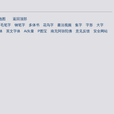
地图
返回顶部
毛笔字
钢笔字
多体书
花鸟字
書法视频
集字
字形
大字
体
英文字体
Ai矢量
P图宝
南无阿弥陀佛
意见反馈
安全网站