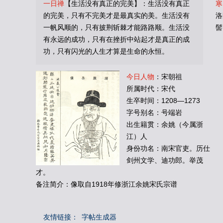
一日禅
【生活没有真正的完美】：生活没有真正
寒
的完美，只有不完美才是最真实的美。生活没有
洛
一帆风顺的，只有披荆斩棘才能路路顺。生活没
髻
有永远的成功，只有在挫折中站起才是真正的成
功，只有闪光的人生才算是生命的永恒。
今日人物
：宋朝祖
所属时代：宋代
生卒时间：1208—1273
字号别名：号端岩
出生籍贯：余姚（今属浙
江）人
身份功名：南宋官吏。历仕
剑州文学、迪功郎。举茂
才。
备注简介：像取自1918年修浙江余姚宋氏宗谱
友情链接：
字帖生成器