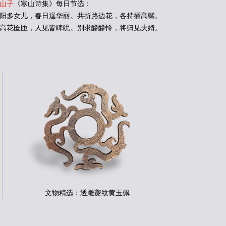
山子
《寒山诗集》每日节选：
陆游
郭沫
阳多女儿，春日逞华丽。共折路边花，各持插高髻。
元倪墓志
文徵
裴休
吴琚
高花匼匝，人见皆睥睨。别求醦醦怜，将归见夫婿。
董美人墓志
嵇康
李怀琳
孔宙
张雨
陈献
查士标
梁启
李东阳
陆居
王凝之
出师
王僧虔
李建
邢侗
唐人
墓志
孙星
宋人
颜师
陆机
冯子
文物精选：透雕夔纹黄玉佩