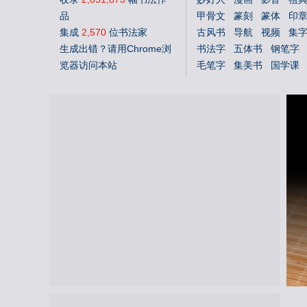
品
甲骨文
篆刻
篆体
印
集成
2,570
位书法家
古风书
导航
视频
集
生成出错？请用Chrome浏
书法字
五体书
钢笔字
览器访问本站
毛笔字
集美书
国学课
中文体
英文体
花鸟字