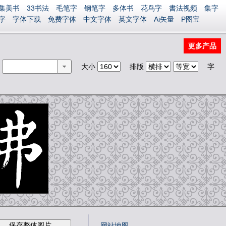
集美书
33书法
毛笔字
钢笔字
多体书
花鸟字
書法视频
集字
字
字体下载
免费字体
中文字体
英文字体
Ai矢量
P图宝
更多产品
选
大小
排版
字
网站地图