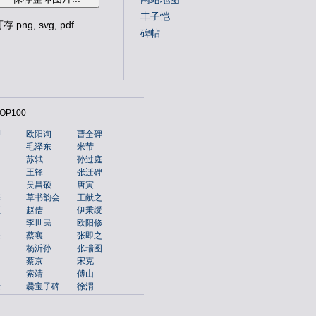
丰子恺
存 png, svg, pdf
碑帖
P100
卿
欧阳询
曹全碑
权
毛泽东
米芾
苏轼
孙过庭
昌
王铎
张迁碑
吴昌硕
唐寅
基
草书韵会
王献之
枢
赵佶
伊秉绶
李世民
欧阳修
宗
蔡襄
张即之
杨沂孙
张瑞图
蔡京
宋克
为
索靖
傅山
素
爨宝子碑
徐渭
澂
李白
林则徐
盘
陈淳
解缙