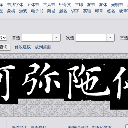
库
书法字体
五体书
古风书
甲骨文
古印
篆书
篆体
光明书
医
象棋
游戏
电子书
商城
起名
识字
英语
印章
签名
硬筆
捐赠
繁體版
登录
首选
次选
三
修改建议
放到桌面
典
唐诗书法
三希堂帖
欧阳询楷书
邓石如篆书