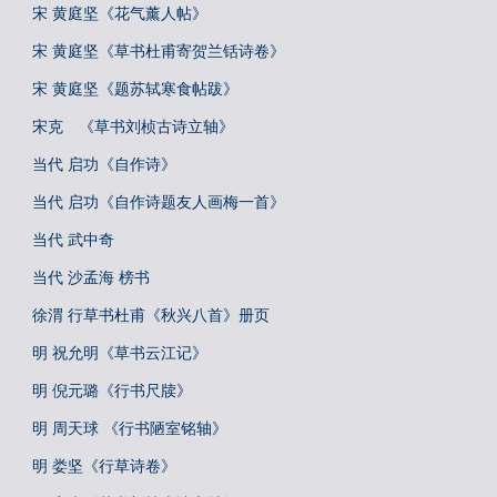
宋 黄庭坚《花气薰人帖》
宋 黄庭坚《草书杜甫寄贺兰铦诗卷》
宋 黄庭坚《题苏轼寒食帖跋》
宋克 《草书刘桢古诗立轴》
当代 启功《自作诗》
当代 启功《自作诗题友人画梅一首》
当代 武中奇
当代 沙孟海 榜书
徐渭 行草书杜甫《秋兴八首》册页
明 祝允明《草书云江记》
明 倪元璐《行书尺牍》
明 周天球 《行书陋室铭轴》
明 娄坚《行草诗卷》