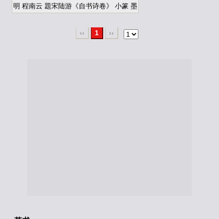
明 程南云 題宋陆游《自书诗卷》 小篆 墨
‹‹
1
››