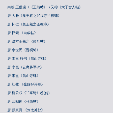
南朝 王僧虔《《王琰帖》（又称《太子舍人帖》
唐 大雅《集王羲之兴福寺半截碑》
唐 怀仁《集王羲之圣教序》
唐 怀素 《自叙帖》
唐 摹本王羲之《姨母帖》
唐 李世民《晋祠铭》
唐 李邕 行书《麓山寺碑》
唐 李邕《云麾将军碑》
唐 李邕《麓山寺碑》
唐 杜牧 《张好好诗卷》
唐 柳公权《兰亭诗》卷(传)
唐 欧阳询《张翰帖》
唐 颜真卿 《刘太冲叙》