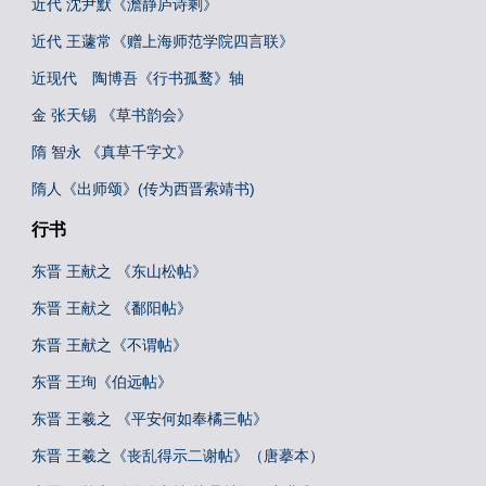
近代 沈尹默《澹静庐诗剩》
近代 王蘧常《赠上海师范学院四言联》
近现代 陶博吾《行书孤鹜》轴
金 张天锡 《草书韵会》
隋 智永 《真草千字文》
隋人《出师颂》(传为西晋索靖书)
行书
东晋 王献之 《东山松帖》
东晋 王献之 《鄱阳帖》
东晋 王献之《不谓帖》
东晋 王珣《伯远帖》
东晋 王羲之 《平安何如奉橘三帖》
东晋 王羲之《丧乱得示二谢帖》（唐摹本）