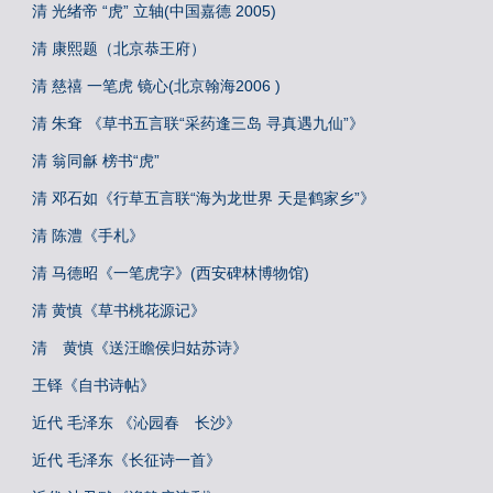
清 光绪帝 “虎” 立轴(中国嘉德 2005)
清 康熙题（北京恭王府）
清 慈禧 一笔虎 镜心(北京翰海2006 )
清 朱耷 《草书五言联“采药逢三岛 寻真遇九仙”》
清 翁同龢 榜书“虎”
清 邓石如《行草五言联“海为龙世界 天是鹤家乡”》
清 陈澧《手札》
清 马德昭《一笔虎字》(西安碑林博物馆)
清 黄慎《草书桃花源记》
清 黄慎《送汪瞻侯归姑苏诗》
王铎《自书诗帖》
近代 毛泽东 《沁园春 长沙》
近代 毛泽东《长征诗一首》