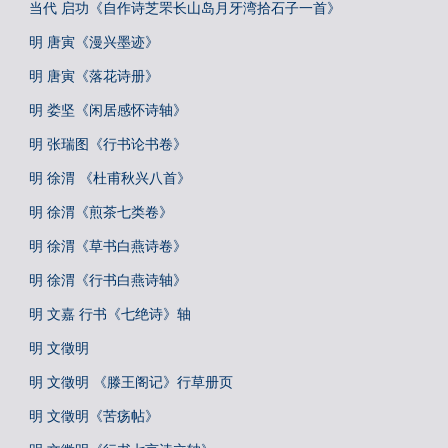
当代 启功《自作诗芝罘长山岛月牙湾拾石子一首》
明 唐寅《漫兴墨迹》
明 唐寅《落花诗册》
明 娄坚《闲居感怀诗轴》
明 张瑞图《行书论书卷》
明 徐渭 《杜甫秋兴八首》
明 徐渭《煎茶七类卷》
明 徐渭《草书白燕诗卷》
明 徐渭《行书白燕诗轴》
明 文嘉 行书《七绝诗》轴
明 文徵明
明 文徵明 《滕王阁记》行草册页
明 文徵明《苦疡帖》