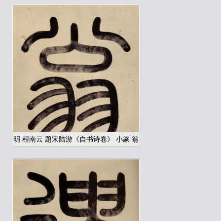
明 程南云 題宋陆游《自书诗卷》 小篆 翁