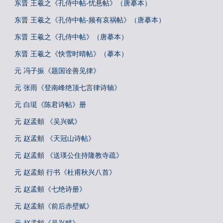
东晋 王羲之《孔侍中帖-忧悬帖》（唐摹本）
东晋 王羲之《孔侍中帖-频有哀祸帖》（唐摹本）
东晋 王羲之《孔侍中帖》（唐摹本）
东晋 王羲之《快雪时晴帖》（摹本）
元 冯子振《题国诠善见律》
元 张雨《登南峰绝顶七言律诗轴》
元 白珽《陈君诗帖》册
元 赵孟頫 《吴兴赋》
元 赵孟頫 《天冠山诗帖》
元 赵孟頫 《送瑛公住持隆教寺疏》
元 赵孟頫 行书《杜甫秋兴八首》
元 赵孟頫《七绝诗册》
元 赵孟頫《前后赤壁赋》