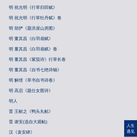
明 祝允明《行草归田赋》
明 祝允明《行草牡丹赋》卷
明 胡俨《题洪崖山房图》
明 董其昌《白羽扇赋》
明 董其昌《白羽扇赋》卷
明 董其昌《紫茄诗》行草长卷
明 董其昌《自书七绝诗轴》
明 解缙《草书自书诗卷》
明 高启《题仕女图诗》
明人
晋 王献之《鸭头丸帖》
晋 谢安(选自大观帖)
人生
遇见
汉《袁安碑》