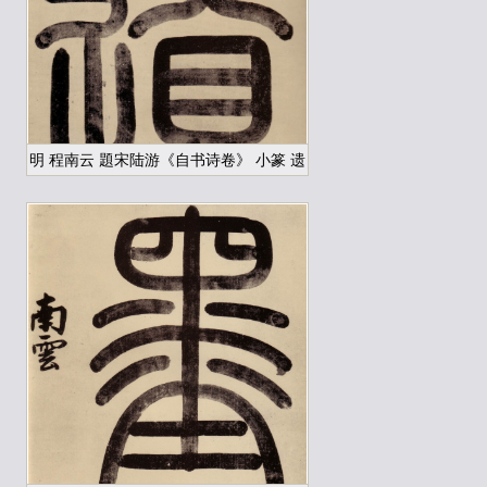
明 程南云 題宋陆游《自书诗卷》 小篆 遗