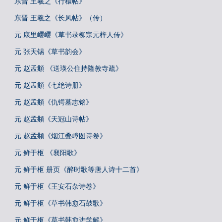
东晋 王羲之《行穰帖》
东晋 王羲之《长风帖》（传）
元 康里巎巎《草书录柳宗元梓人传》
元 张天锡《草书韵会》
元 赵孟頫 《送瑛公住持隆教寺疏》
元 赵孟頫《七绝诗册》
元 赵孟頫《仇锷墓志铭》
元 赵孟頫《天冠山诗帖》
元 赵孟頫《烟江叠嶂图诗卷》
元 鲜于枢 《襄阳歌》
元 鲜于枢 册页《醉时歌等唐人诗十二首》
元 鲜于枢《王安石杂诗卷》
元 鲜于枢《草书韩愈石鼓歌》
元 鲜于枢《草书韩愈进学解》