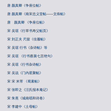
唐 颜真卿《争座位帖》
唐 颜真卿《南宋忠义堂帖——文殊帖》
唐 颜真卿 《争座位帖》
宋 吴琚《行草书寿父帖页》
宋 刘正夫 尺牍《佳履帖》
宋 吴琚 行书《杂诗帖》等
宋 吴琚 《行书蔡襄七言绝句》
宋 吴琚《行书杂诗帖》
宋 吴说《门内星聚帖》
宋 宋 米芾 《蜀素帖》
宋 张即之《汪氏报本庵记》
宋 朱熹《城南唱和诗卷》
宋 李建中《土母帖》