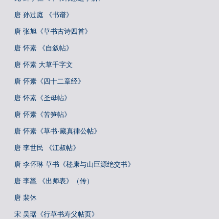
唐 孙过庭 《书谱》
唐 张旭《草书古诗四首》
唐 怀素 《自叙帖》
唐 怀素 大草千字文
唐 怀素《四十二章经》
唐 怀素《圣母帖》
唐 怀素《苦笋帖》
唐 怀素《草书·藏真律公帖》
唐 李世民 《江叔帖》
唐 李怀琳 草书《嵇康与山巨源绝交书》
唐 李邕 《出师表》（传）
唐 裴休
宋 吴琚《行草书寿父帖页》