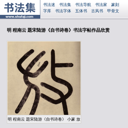
书法迷
书法集
书法导航
书法家
篆刻
字库
书法字体
五体书
古风书
甲骨文
古印
篆书
篆体
光明书
集美书
33书法
毛笔字
钢笔字
多体书
花鸟字
書法视频
集字
字形
大字
篆刻之家
字源
国学
明 程南云 題宋陆游《自书诗卷》书法字帖作品欣赏
古籍
中医
象棋
游戏
电子书
商城
起名
识字
英语
印章
签名
硬筆字
字体下载
免费字体
中文字体
英文字体
Ai矢量
P图宝
南无阿弥陀佛
意见反馈
安全网站
显广告
捐赠
繁體版
登录
明 程南云 題宋陆游《自书诗卷》 小篆 放