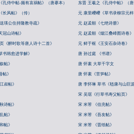
之《孔侍中帖-频有哀祸帖》（唐摹本）
东晋 王羲之《孔侍中帖》（
之《长风帖》（传）
元 康里巎巎《草书录柳宗元
《送瑛公住持隆教寺疏》
元 赵孟頫《七绝诗册》
天冠山诗帖》
元 赵孟頫《烟江叠嶂图诗卷》
册页《醉时歌等唐人诗十二首》
元 鲜于枢《王安石杂诗卷》
《草书韩愈进学解》
唐 孙过庭 《书谱》
自叙帖》
唐 怀素 大草千字文
母帖》
唐 怀素《苦笋帖》
《江叔帖》
唐 李怀琳 草书《嵇康与山巨
宋 吴琚《行草书寿父帖页》
中秋诗帖》
宋 米芾 《伯充帖》
向乱帖》
宋 米芾 《吾友帖》
彦和帖》
宋 米芾 《晋纸帖》