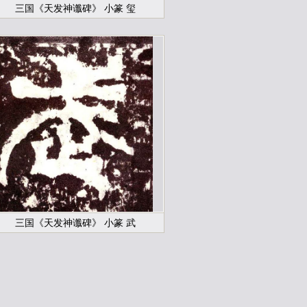
三国《天发神谶碑》 小篆 玺
三国《天发神谶碑》 小篆 武