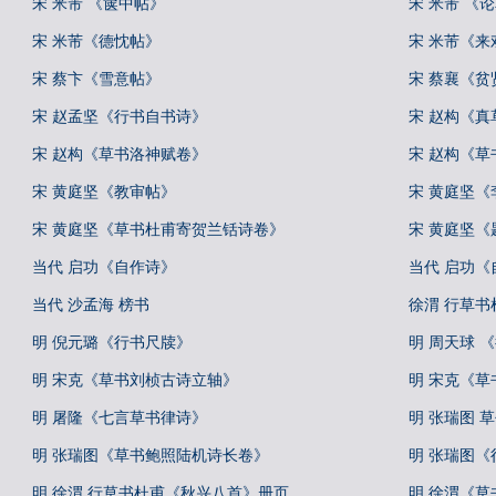
宋 米芾 《箧中帖》
宋 米芾 《
宋 米芾《德忱帖》
宋 米芾《来
宋 蔡卞《雪意帖》
宋 蔡襄《贫
宋 赵孟坚《行书自书诗》
宋 赵构《
宋 赵构《草书洛神赋卷》
宋 赵构《草
宋 黄庭坚《教审帖》
宋 黄庭坚
宋 黄庭坚《草书杜甫寄贺兰铦诗卷》
宋 黄庭坚
当代 启功《自作诗》
当代 启功
当代 沙孟海 榜书
徐渭 行草
明 倪元璐《行书尺牍》
明 周天球 
明 宋克《草书刘桢古诗立轴》
明 宋克《草
明 屠隆《七言草书律诗》
明 张瑞图 
明 张瑞图《草书鲍照陆机诗长卷》
明 张瑞图
明 徐渭 行草书杜甫《秋兴八首》册页
明 徐渭《草