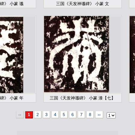
碑》 小篆 谶
三国《天发神谶碑》 小篆 文
碑》 小篆 年
三国《天发神谶碑》 小篆 漆【七】
‹‹
1
2
3
4
5
6
7
8
››