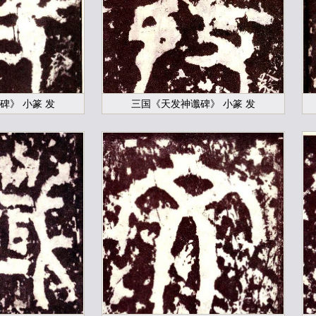
碑》 小篆 发
三国《天发神谶碑》 小篆 发