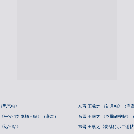
《思恋帖》
东晋 王羲之 《初月帖》（唐
 《平安何如奉橘三帖》（摹本）
东晋 王羲之 《旃罽胡桃帖》
 《远宦帖》
东晋 王羲之《丧乱得示二谢