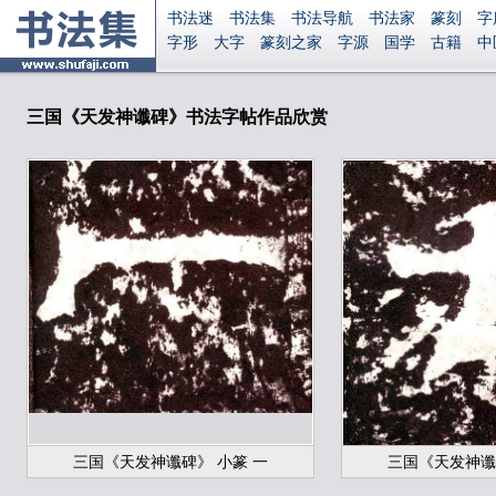
书法迷
书法集
书法导航
书法家
篆刻
字
字形
大字
篆刻之家
字源
国学
古籍
中
南无阿弥陀佛
意见反馈
安全网站
显广告
三国《天发神谶碑》书法字帖作品欣赏
三国《天发神谶碑》 小篆 一
三国《天发神谶