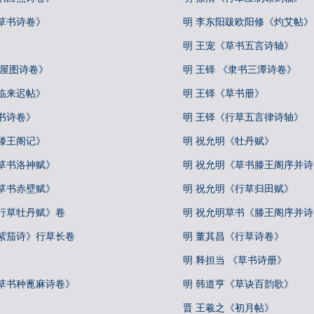
草书诗卷》
明 李东阳跋欧阳修《灼艾帖》
明 王宠《草书五言诗轴》
王屋图诗卷》
明 王铎 《隶书三潭诗卷》
临来迟帖》
明 王铎《草书册》
书诗卷》
明 王铎《行草五言律诗轴》
滕王阁记》
明 祝允明《牡丹赋》
草书洛神赋》
明 祝允明《草书滕王阁序并诗
草书赤壁赋》
明 祝允明《行草归田赋》
《行草牡丹赋》卷
明 祝允明草书《滕王阁序并
《紫茄诗》行草长卷
明 董其昌《行草诗卷》
明 释担当 《草书诗册》
《草书种蓖麻诗卷》
明 韩道亨《草诀百韵歌》
晋 王羲之《初月帖》