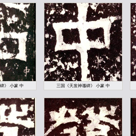
碑》 小篆 中
三国《天发神谶碑》 小篆 中