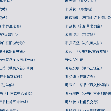
论草书帖》
宋 米芾 《道林诗帖》
戏帖》
宋 苏轼 《寒食帖》
贤帖》
宋 薛绍彭《云顶山诗上清帖
真草书养生论卷》
宋 赵构《礼部草书韵宝》
书礼部韵宝》
宋 郑望之《向过帖》
《李白忆旧游诗卷》
宋 黄庭坚《花气薰人帖》
《题苏轼寒食帖跋》
宋克 《草书刘桢古诗立轴》
《自作诗题友人画梅一首》
当代 武中奇
书杜甫《秋兴八首》册页
明 祝允明《草书云江记》
《行书陋室铭轴》
明 娄坚《行草诗卷》
书进学解》
明 宋广 草书《风入松词轴》
草书《杜甫饮中八仙歌》
明 张瑞图《草书杜甫高都护
《行书杜甫五律诗轴》
明 张骏《杜甫贫交行》
书白燕诗卷》
明 徐渭《行草应制咏剑轴》