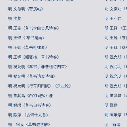
明 文徵明《苦疡帖》
明 文徵明《
明 沈粲
明 王守仁
明 王宠《草书李白古风诗卷》
明 王铎 《
明 王铎《 草书扇面》
明 王铎《节
明 王铎《草书杜律卷》
明 王铎《草
明 王铎《赠张抱一草书诗卷》
明 祝允明《
明 祝允明《草书手卷曹植诗四首》
明 祝允明《
明 祝允明《草书访友诗轴》
明 祝允明《
明 祝允明《行草归田赋》《乐志论》
明 祝允明
明 董其昌《白羽扇赋》卷
明 董其昌
明 解缙《草书自书诗卷》
明 邢侗
明 陈淳 《古诗十九首》
明 陈献章
明 宋克《草书进学解》
明 解缙