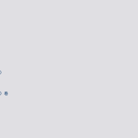
》
诗》卷