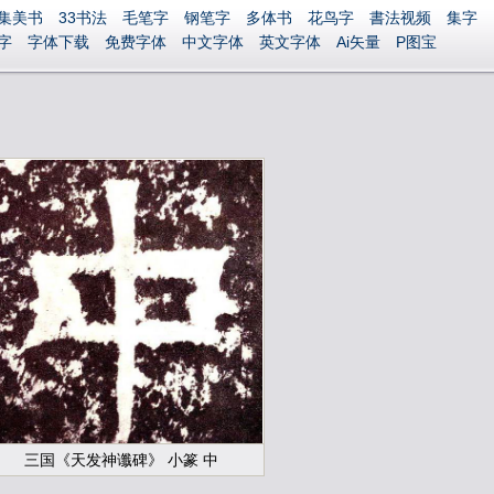
集美书
33书法
毛笔字
钢笔字
多体书
花鸟字
書法视频
集字
字
字体下载
免费字体
中文字体
英文字体
Ai矢量
P图宝
三国《天发神谶碑》 小篆 中