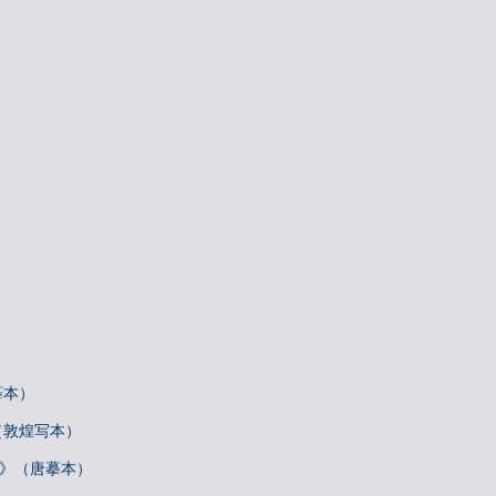
摹本）
（敦煌写本）
帖》（唐摹本）