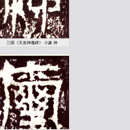
三国《天发神谶碑》 小篆 神