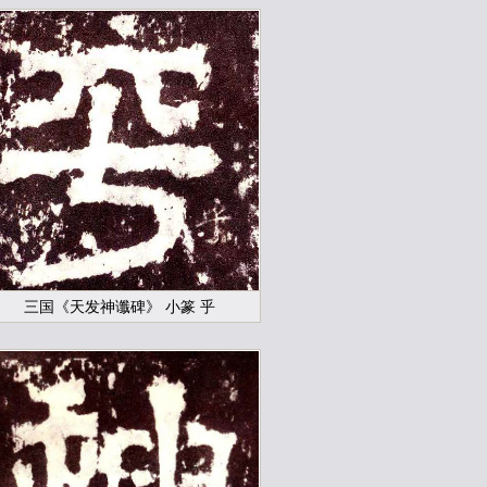
三国《天发神谶碑》 小篆 乎