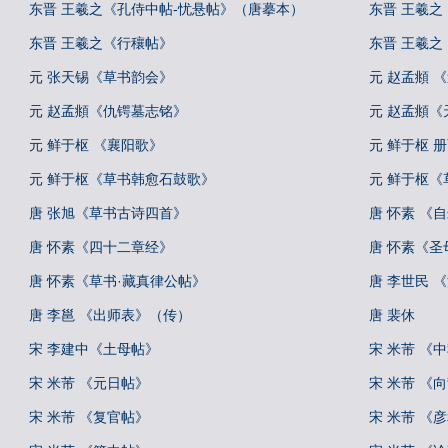
东晋 王羲之《孔侍中帖-忧悬帖》（唐摹本）
东晋 王羲
东晋 王羲之《行穰帖》
东晋 王羲
元 张天锡《草书韵会》
元 赵孟頫 
元 赵孟頫《仇锷墓志铭》
元 赵孟頫《
元 鲜于枢 《襄阳歌》
元 鲜于枢 
元 鲜于枢《草书韩愈石鼓歌》
元 鲜于枢
唐 张旭《草书古诗四首》
唐 怀素 《
唐 怀素《四十二章经》
唐 怀素《圣
唐 怀素《草书·藏真律公帖》
唐 李世民 
唐 李邕 《出师表》（传）
唐 裴休
宋 李建中《土母帖》
宋 米芾 《
宋 米芾 《元日帖》
宋 米芾 《
宋 米芾 《复官帖》
宋 米芾 《