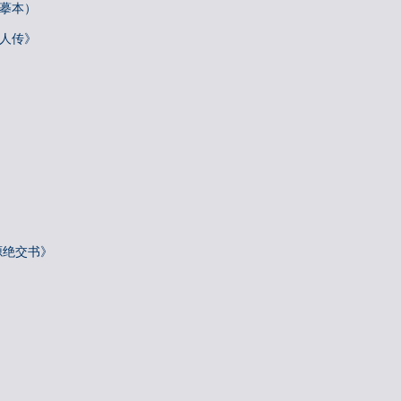
唐摹本）
梓人传》
源绝交书》