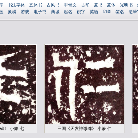
库
书法字体
五体书
古风书
甲骨文
古印
篆书
篆体
光明书
医
象棋
游戏
电子书
商城
起名
识字
英语
印章
签名
硬筆
捐赠
繁體版
登录
碑》 小篆 七
三国《天发神谶碑》 小篆 仁