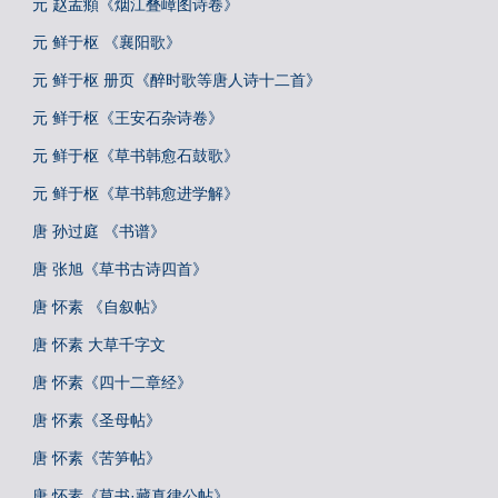
元 赵孟頫《烟江叠嶂图诗卷》
元 鲜于枢 《襄阳歌》
元 鲜于枢 册页《醉时歌等唐人诗十二首》
元 鲜于枢《王安石杂诗卷》
元 鲜于枢《草书韩愈石鼓歌》
元 鲜于枢《草书韩愈进学解》
唐 孙过庭 《书谱》
唐 张旭《草书古诗四首》
唐 怀素 《自叙帖》
唐 怀素 大草千字文
唐 怀素《四十二章经》
唐 怀素《圣母帖》
唐 怀素《苦笋帖》
唐 怀素《草书·藏真律公帖》