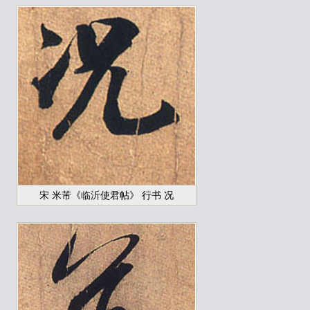
宋 米芾《临沂使君帖》 行书 况