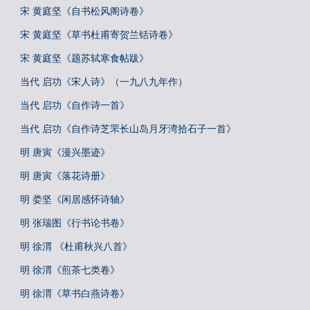
宋 黄庭坚《自书松风阁诗卷》
宋 黄庭坚《草书杜甫寄贺兰铦诗卷》
宋 黄庭坚《题苏轼寒食帖跋》
当代 启功《宋人诗》（一九八九年作）
当代 启功《自作诗一首》
当代 启功《自作诗芝罘长山岛月牙湾拾石子一首》
明 唐寅《漫兴墨迹》
明 唐寅《落花诗册》
明 娄坚《闲居感怀诗轴》
明 张瑞图《行书论书卷》
明 徐渭 《杜甫秋兴八首》
明 徐渭《煎茶七类卷》
明 徐渭《草书白燕诗卷》