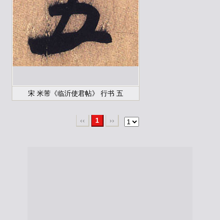
宋 米芾《临沂使君帖》 行书 五
‹‹
1
››