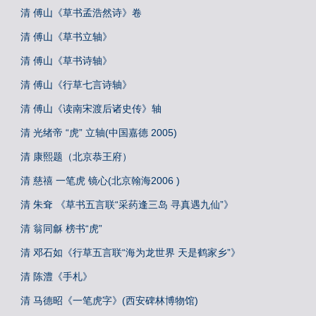
清 傅山《草书孟浩然诗》卷
清 傅山《草书立轴》
清 傅山《草书诗轴》
清 傅山《行草七言诗轴》
清 傅山《读南宋渡后诸史传》轴
清 光绪帝 “虎” 立轴(中国嘉德 2005)
清 康熙题（北京恭王府）
清 慈禧 一笔虎 镜心(北京翰海2006 )
清 朱耷 《草书五言联“采药逢三岛 寻真遇九仙”》
清 翁同龢 榜书“虎”
清 邓石如《行草五言联“海为龙世界 天是鹤家乡”》
清 陈澧《手札》
清 马德昭《一笔虎字》(西安碑林博物馆)