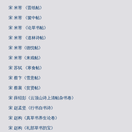
宋 米芾 《晋纸帖》
宋 米芾 《箧中帖》
宋 米芾 《论草书帖》
宋 米芾 《道林诗帖》
宋 米芾《德忱帖》
宋 米芾《来戏帖》
宋 苏轼 《寒食帖》
宋 蔡卞《雪意帖》
宋 蔡襄《贫贤帖》
宋 薛绍彭《云顶山诗上清帖杂书卷》
宋 赵孟坚《行书自书诗》
宋 赵构《真草书养生论卷》
宋 赵构《礼部草书韵宝》