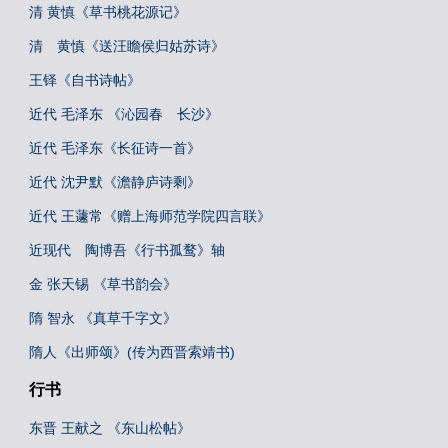
清 黄慎《草书桃花源记》
清 黄慎《送汪瞻侯归姑苏诗》
王铎《自书诗帖》
近代 毛泽东 《沁园春 长沙》
近代 毛泽东《长征诗一首》
近代 沈尹默《澹静庐诗剩》
近代 王蘧常《赠上海师范学院四言联》
近现代 陶博吾《行书孤鹜》轴
金 张天锡 《草书韵会》
隋 智永 《真草千字文》
隋人《出师颂》(传为西晋索靖书)
行书
东晋 王献之 《东山松帖》