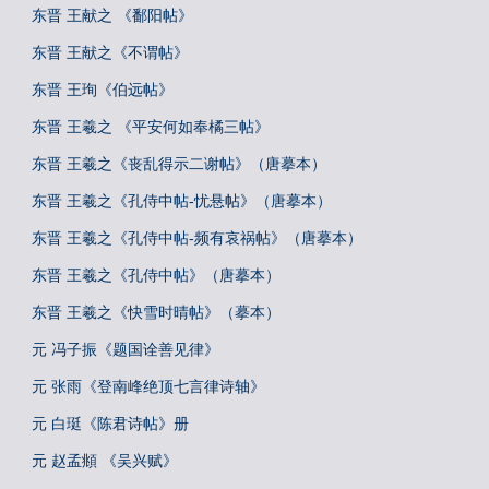
东晋 王献之 《鄱阳帖》
东晋 王献之《不谓帖》
东晋 王珣《伯远帖》
东晋 王羲之 《平安何如奉橘三帖》
东晋 王羲之《丧乱得示二谢帖》（唐摹本）
东晋 王羲之《孔侍中帖-忧悬帖》（唐摹本）
东晋 王羲之《孔侍中帖-频有哀祸帖》（唐摹本）
东晋 王羲之《孔侍中帖》（唐摹本）
东晋 王羲之《快雪时晴帖》（摹本）
元 冯子振《题国诠善见律》
元 张雨《登南峰绝顶七言律诗轴》
元 白珽《陈君诗帖》册
元 赵孟頫 《吴兴赋》