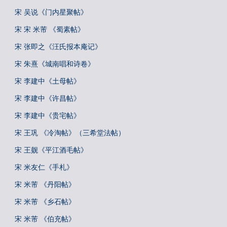
宋 吴说《门内星聚帖》
宋 宋 米芾 《蜀素帖》
宋 张即之《汪氏报本庵记》
宋 朱熹《城南唱和诗卷》
宋 李建中《土母帖》
宋 李建中《许昌帖》
宋 李建中《贵宅帖》
宋 王巩 《冷淘帖》（三希堂法帖）
宋 王觌《平江酒毛帖》
宋 米友仁《手札》
宋 米芾 《丹阳帖》
宋 米芾 《乡石帖》
宋 米芾 《伯充帖》