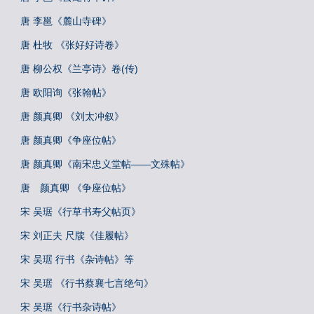
唐 李邕《麓山寺碑》
唐 杜牧 《张好好诗卷》
唐 柳公权《兰亭诗》卷(传)
唐 欧阳询《张翰帖》
唐 颜真卿 《刘太冲叙》
唐 颜真卿《争座位帖》
唐 颜真卿《南宋忠义堂帖——文殊帖》
唐 颜真卿 《争座位帖》
宋 吴琚《行草书寿父帖页》
宋 刘正夫 尺牍《佳履帖》
宋 吴琚 行书《杂诗帖》等
宋 吴琚 《行书蔡襄七言绝句》
宋 吴琚《行书杂诗帖》