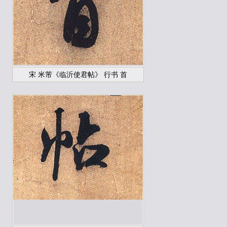
宋 米芾《临沂使君帖》 行书 首