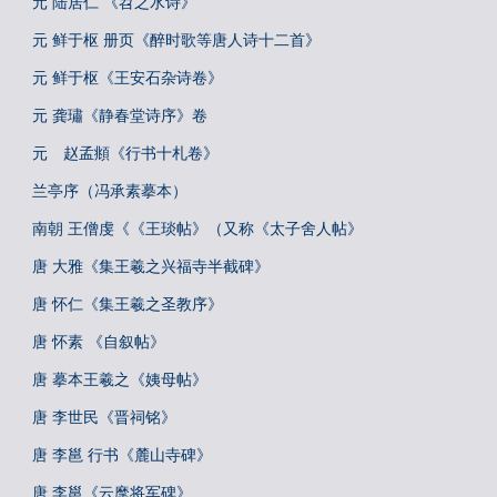
元 陆居仁 《苕之水诗》
元 鲜于枢 册页《醉时歌等唐人诗十二首》
元 鲜于枢《王安石杂诗卷》
元 龚璛《静春堂诗序》卷
元 赵孟頫《行书十札卷》
兰亭序（冯承素摹本）
南朝 王僧虔《《王琰帖》（又称《太子舍人帖》
唐 大雅《集王羲之兴福寺半截碑》
唐 怀仁《集王羲之圣教序》
唐 怀素 《自叙帖》
唐 摹本王羲之《姨母帖》
唐 李世民《晋祠铭》
唐 李邕 行书《麓山寺碑》
唐 李邕《云麾将军碑》