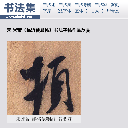
书法迷
书法集
书法导航
书法家
篆刻
字库
书法字体
五体书
古风书
甲骨文
古印
篆书
篆体
光明书
集美书
33书法
毛笔字
钢笔字
多体书
花鸟字
書法视频
集字
字形
大字
篆刻之家
字源
国学
宋 米芾《临沂使君帖》书法字帖作品欣赏
古籍
中医
象棋
游戏
电子书
商城
起名
识字
英语
印章
签名
硬筆字
字体下载
免费字体
中文字体
英文字体
Ai矢量
P图宝
南无阿弥陀佛
意见反馈
安全网站
显广告
捐赠
繁體版
登录
宋 米芾《临沂使君帖》 行书 顿