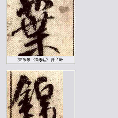
宋 米芾 《蜀素帖》 行书 叶