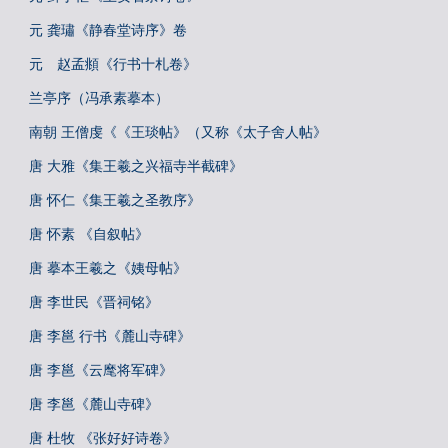
元 龚璛《静春堂诗序》卷
元 赵孟頫《行书十札卷》
兰亭序（冯承素摹本）
南朝 王僧虔《《王琰帖》（又称《太子舍人帖》
唐 大雅《集王羲之兴福寺半截碑》
唐 怀仁《集王羲之圣教序》
唐 怀素 《自叙帖》
唐 摹本王羲之《姨母帖》
唐 李世民《晋祠铭》
唐 李邕 行书《麓山寺碑》
唐 李邕《云麾将军碑》
唐 李邕《麓山寺碑》
唐 杜牧 《张好好诗卷》