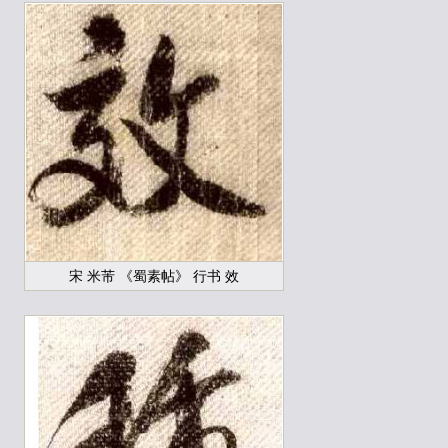
宋 米芾 《蜀素帖》 行书 效