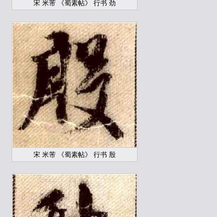
宋 米芾 《蜀素帖》 行书 劲
宋 米芾 《蜀素帖》 行书 殷