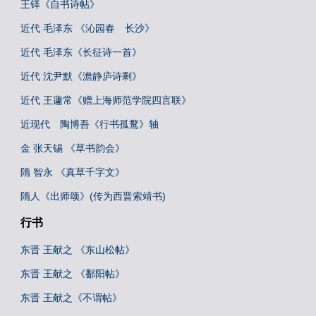
王铎《自书诗帖》
近代 毛泽东 《沁园春 长沙》
近代 毛泽东《长征诗一首》
近代 沈尹默《澹静庐诗剩》
近代 王蘧常《赠上海师范学院四言联》
近现代 陶博吾《行书孤鹜》轴
金 张天锡 《草书韵会》
隋 智永 《真草千字文》
隋人《出师颂》(传为西晋索靖书)
行书
东晋 王献之 《东山松帖》
东晋 王献之 《鄱阳帖》
东晋 王献之《不谓帖》