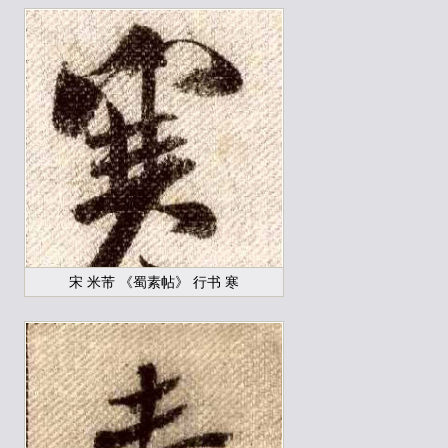
宋 米芾 《蜀素帖》 行书 寒