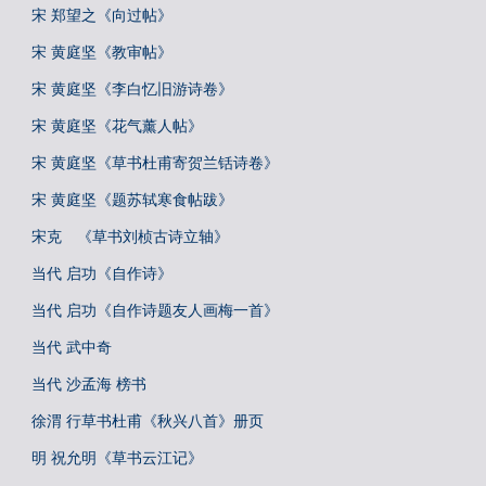
宋 郑望之《向过帖》
宋 黄庭坚《教审帖》
宋 黄庭坚《李白忆旧游诗卷》
宋 黄庭坚《花气薰人帖》
宋 黄庭坚《草书杜甫寄贺兰铦诗卷》
宋 黄庭坚《题苏轼寒食帖跋》
宋克 《草书刘桢古诗立轴》
当代 启功《自作诗》
当代 启功《自作诗题友人画梅一首》
当代 武中奇
当代 沙孟海 榜书
徐渭 行草书杜甫《秋兴八首》册页
明 祝允明《草书云江记》