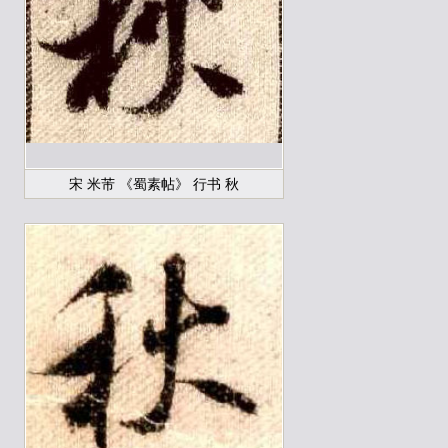
宋 米芾 《蜀素帖》 行书 秋