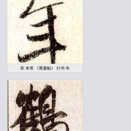
宋 米芾 《蜀素帖》 行书 年