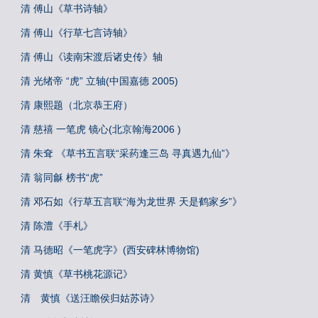
清 傅山《草书诗轴》
清 傅山《行草七言诗轴》
清 傅山《读南宋渡后诸史传》轴
清 光绪帝 “虎” 立轴(中国嘉德 2005)
清 康熙题（北京恭王府）
清 慈禧 一笔虎 镜心(北京翰海2006 )
清 朱耷 《草书五言联“采药逢三岛 寻真遇九仙”》
清 翁同龢 榜书“虎”
清 邓石如《行草五言联“海为龙世界 天是鹤家乡”》
清 陈澧《手札》
清 马德昭《一笔虎字》(西安碑林博物馆)
清 黄慎《草书桃花源记》
清 黄慎《送汪瞻侯归姑苏诗》