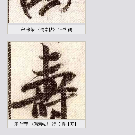
宋 米芾 《蜀素帖》 行书 鹤
宋 米芾 《蜀素帖》 行书 壽【寿】