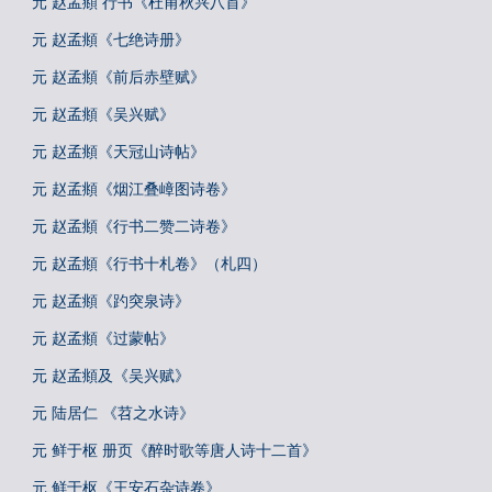
元 赵孟頫 行书《杜甫秋兴八首》
元 赵孟頫《七绝诗册》
元 赵孟頫《前后赤壁赋》
元 赵孟頫《吴兴赋》
元 赵孟頫《天冠山诗帖》
元 赵孟頫《烟江叠嶂图诗卷》
元 赵孟頫《行书二赞二诗卷》
元 赵孟頫《行书十札卷》（札四）
元 赵孟頫《趵突泉诗》
元 赵孟頫《过蒙帖》
元 赵孟頫及《吴兴赋》
元 陆居仁 《苕之水诗》
元 鲜于枢 册页《醉时歌等唐人诗十二首》
元 鲜于枢《王安石杂诗卷》