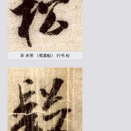
宋 米芾 《蜀素帖》 行书 松