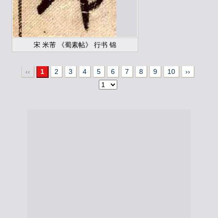
宋 米芾 《蜀素帖》 行书 锦
‹‹
1
2
3
4
5
6
7
8
9
10
››