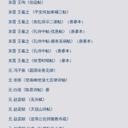
东晋 王珣《伯远帖》
东晋 王羲之 《平安何如奉橘三帖》
东晋 王羲之《丧乱得示二谢帖》（唐摹本）
东晋 王羲之《孔侍中帖-忧悬帖》（唐摹本）
东晋 王羲之《孔侍中帖-频有哀祸帖》（唐摹本）
东晋 王羲之《孔侍中帖》（唐摹本）
东晋 王羲之《快雪时晴帖》（摹本）
元 冯子振《题国诠善见律》
元 张雨《登南峰绝顶七言律诗轴》
元 白珽《陈君诗帖》册
元 赵孟頫 《吴兴赋》
元 赵孟頫 《天冠山诗帖》
元 赵孟頫 《送瑛公住持隆教寺疏》