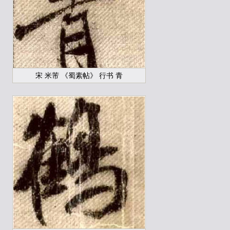
宋 米芾 《蜀素帖》 行书 青