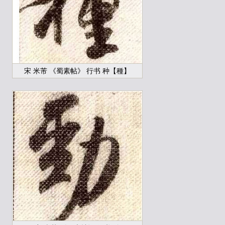
宋 米芾 《蜀素帖》 行书 种【種】