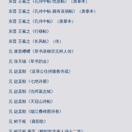
东晋 王羲之《孔侍中帖-忧悬帖》（唐摹本）
东晋 王羲之《孔侍中帖-频有哀祸帖》（唐摹本）
东晋 王羲之《孔侍中帖》（唐摹本）
东晋 王羲之《行穰帖》
东晋 王羲之《长风帖》（传）
元 康里巎巎《草书录柳宗元梓人传》
元 张天锡《草书韵会》
元 赵孟頫 《送瑛公住持隆教寺疏》
元 赵孟頫《七绝诗册》
元 赵孟頫《仇锷墓志铭》
元 赵孟頫《天冠山诗帖》
元 赵孟頫《烟江叠嶂图诗卷》
元 鲜于枢 《襄阳歌》
元 鲜于枢 册页《醉时歌等唐人诗十二首》