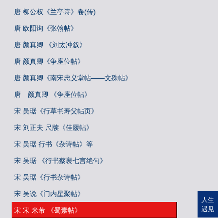
唐 柳公权《兰亭诗》卷(传)
唐 欧阳询《张翰帖》
唐 颜真卿 《刘太冲叙》
唐 颜真卿《争座位帖》
唐 颜真卿《南宋忠义堂帖——文殊帖》
唐 颜真卿 《争座位帖》
宋 吴琚《行草书寿父帖页》
宋 刘正夫 尺牍《佳履帖》
宋 吴琚 行书《杂诗帖》等
宋 吴琚 《行书蔡襄七言绝句》
宋 吴琚《行书杂诗帖》
宋 吴说《门内星聚帖》
人生
遇见
宋 宋 米芾 《蜀素帖》