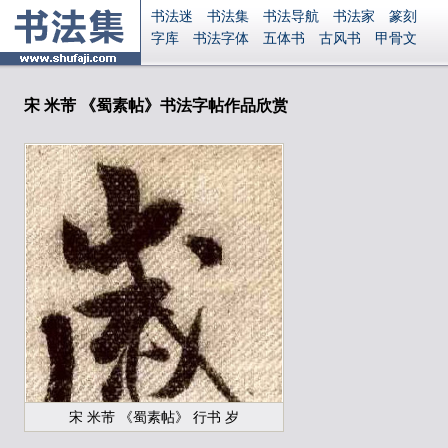
书法迷
书法集
书法导航
书法家
篆刻
字库
书法字体
五体书
古风书
甲骨文
古印
篆书
篆体
光明书
集美书
33书法
毛笔字
钢笔字
多体书
花鸟字
書法视频
集字
字形
大字
篆刻之家
字源
国学
宋 米芾 《蜀素帖》书法字帖作品欣赏
古籍
中医
象棋
游戏
电子书
商城
起名
识字
英语
印章
签名
硬筆字
字体下载
免费字体
中文字体
英文字体
Ai矢量
P图宝
南无阿弥陀佛
意见反馈
安全网站
显广告
捐赠
繁體版
登录
宋 米芾 《蜀素帖》 行书 岁