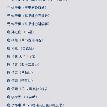
元 鲜于枢《王安石杂诗卷》
元 鲜于枢《草书韩愈石鼓歌》
元 鲜于枢《草书韩愈进学解》
唐 孙过庭 《书谱》
唐 张旭《草书古诗四首》
唐 怀素 《自叙帖》
唐 怀素 大草千字文
唐 怀素《四十二章经》
唐 怀素《圣母帖》
唐 怀素《苦笋帖》
唐 怀素《草书·藏真律公帖》
唐 李世民 《江叔帖》
唐 李怀琳 草书《嵇康与山巨源绝交书》