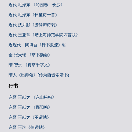
近代 毛泽东 《沁园春 长沙》
近代 毛泽东《长征诗一首》
近代 沈尹默《澹静庐诗剩》
近代 王蘧常《赠上海师范学院四言联》
近现代 陶博吾《行书孤鹜》轴
金 张天锡 《草书韵会》
隋 智永 《真草千字文》
隋人《出师颂》(传为西晋索靖书)
行书
东晋 王献之 《东山松帖》
东晋 王献之 《鄱阳帖》
东晋 王献之《不谓帖》
东晋 王珣《伯远帖》