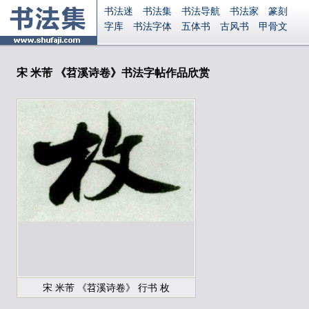
书法迷
书法集
书法导航
书法家
篆刻
字库
书法字体
五体书
古风书
甲骨文
古印
篆书
篆体
光明书
集美书
33书法
毛笔字
钢笔字
多体书
花鸟字
書法视频
集字
字形
大字
篆刻之家
字源
国学
宋 米芾 《苕溪诗卷》书法字帖作品欣赏
古籍
中医
象棋
游戏
电子书
商城
起名
识字
英语
印章
签名
硬筆字
字体下载
免费字体
中文字体
英文字体
Ai矢量
P图宝
南无阿弥陀佛
意见反馈
安全网站
显广告
捐赠
繁體版
登录
宋 米芾 《苕溪诗卷》 行书 枚