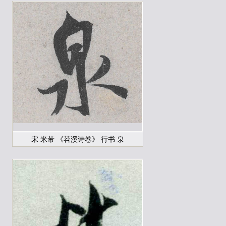
宋 米芾 《苕溪诗卷》 行书 泉