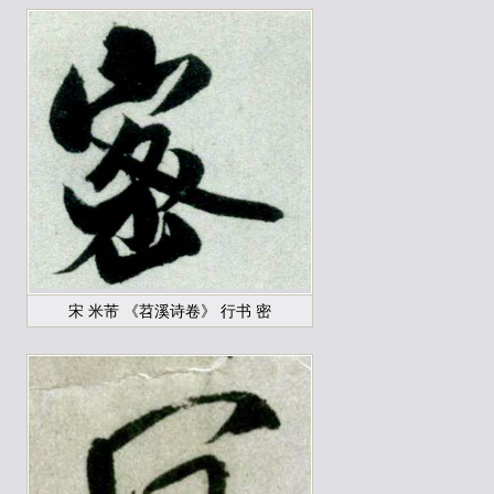
宋 米芾 《苕溪诗卷》 行书 密