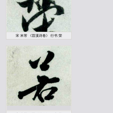
宋 米芾 《苕溪诗卷》 行书 荣