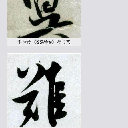
宋 米芾 《苕溪诗卷》 行书 冥