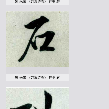
宋 米芾 《苕溪诗卷》 行书 若
宋 米芾 《苕溪诗卷》 行书 石