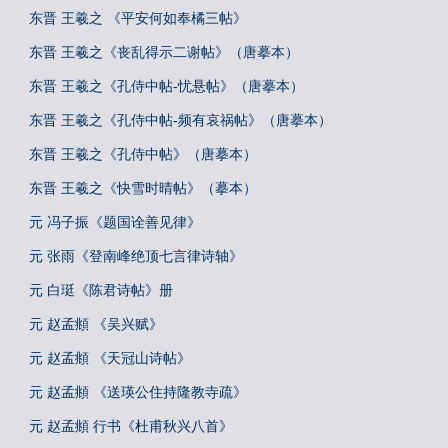
东晋 王羲之 《平安何如奉橘三帖》
东晋 王羲之《丧乱得示二谢帖》（唐摹本）
东晋 王羲之《孔侍中帖-忧悬帖》（唐摹本）
东晋 王羲之《孔侍中帖-频有哀祸帖》（唐摹本）
东晋 王羲之《孔侍中帖》（唐摹本）
东晋 王羲之《快雪时晴帖》（摹本）
元 冯子振《题国诠善见律》
元 张雨《登南峰绝顶七言律诗轴》
元 白珽《陈君诗帖》册
元 赵孟頫 《吴兴赋》
元 赵孟頫 《天冠山诗帖》
元 赵孟頫 《送瑛公住持隆教寺疏》
元 赵孟頫 行书《杜甫秋兴八首》