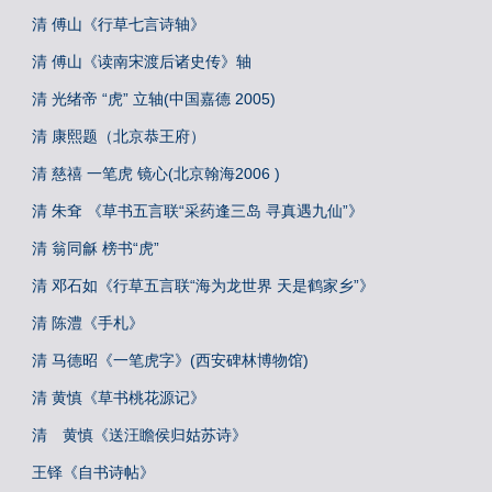
清 傅山《行草七言诗轴》
清 傅山《读南宋渡后诸史传》轴
清 光绪帝 “虎” 立轴(中国嘉德 2005)
清 康熙题（北京恭王府）
清 慈禧 一笔虎 镜心(北京翰海2006 )
清 朱耷 《草书五言联“采药逢三岛 寻真遇九仙”》
清 翁同龢 榜书“虎”
清 邓石如《行草五言联“海为龙世界 天是鹤家乡”》
清 陈澧《手札》
清 马德昭《一笔虎字》(西安碑林博物馆)
清 黄慎《草书桃花源记》
清 黄慎《送汪瞻侯归姑苏诗》
王铎《自书诗帖》