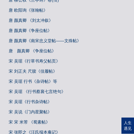
唐 柳公权《兰亭诗》卷(传)
唐 欧阳询《张翰帖》
唐 颜真卿 《刘太冲叙》
唐 颜真卿《争座位帖》
唐 颜真卿《南宋忠义堂帖——文殊帖》
唐 颜真卿 《争座位帖》
宋 吴琚《行草书寿父帖页》
宋 刘正夫 尺牍《佳履帖》
宋 吴琚 行书《杂诗帖》等
宋 吴琚 《行书蔡襄七言绝句》
宋 吴琚《行书杂诗帖》
宋 吴说《门内星聚帖》
宋 宋 米芾 《蜀素帖》
人生
遇见
宋 张即之《汪氏报本庵记》