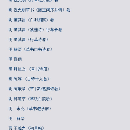
明 祝允明《行草牡丹赋》卷
明 祝允明草书《滕王阁序并诗》卷
明 董其昌《白羽扇赋》卷
明 董其昌《紫茄诗》行草长卷
明 董其昌《行草诗卷》
明 解缙《草书自书诗卷》
明 邢侗
明 释担当 《草书诗册》
明 陈淳 《古诗十九首》
明 陈献章《草书种蓖麻诗卷》
明 韩道亨《草诀百韵歌》
明 宋克《草书进学解》
明 解缙
晋 王羲之《初月帖》