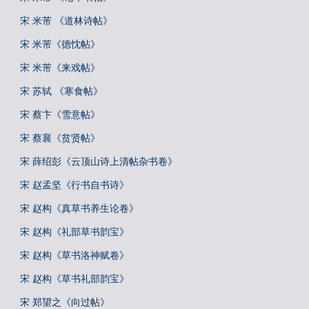
宋 米芾 《道林诗帖》
宋 米芾《德忱帖》
宋 米芾《来戏帖》
宋 苏轼 《寒食帖》
宋 蔡卞《雪意帖》
宋 蔡襄《贫贤帖》
宋 薛绍彭《云顶山诗上清帖杂书卷》
宋 赵孟坚《行书自书诗》
宋 赵构《真草书养生论卷》
宋 赵构《礼部草书韵宝》
宋 赵构《草书洛神赋卷》
宋 赵构《草书礼部韵宝》
宋 郑望之《向过帖》