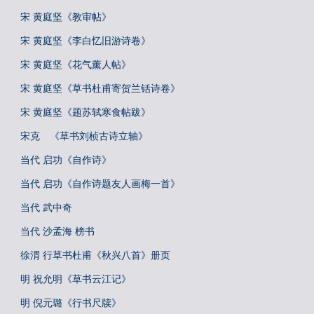
宋 黄庭坚《教审帖》
宋 黄庭坚《李白忆旧游诗卷》
宋 黄庭坚《花气薰人帖》
宋 黄庭坚《草书杜甫寄贺兰铦诗卷》
宋 黄庭坚《题苏轼寒食帖跋》
宋克 《草书刘桢古诗立轴》
当代 启功《自作诗》
当代 启功《自作诗题友人画梅一首》
当代 武中奇
当代 沙孟海 榜书
徐渭 行草书杜甫《秋兴八首》册页
明 祝允明《草书云江记》
明 倪元璐《行书尺牍》