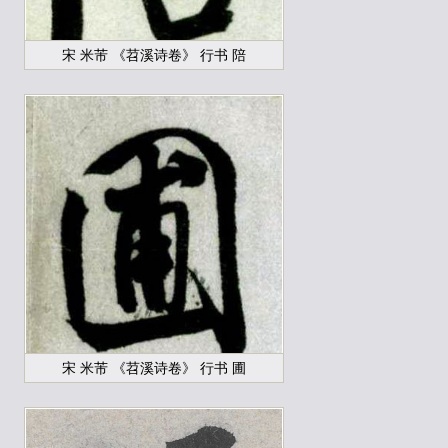
宋 米芾 《苕溪诗卷》 行书 陪
宋 米芾 《苕溪诗卷》 行书 圃