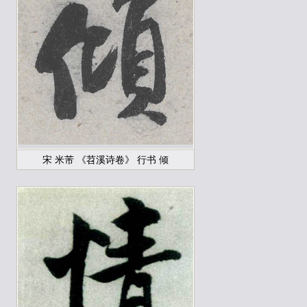
宋 米芾 《苕溪诗卷》 行书 倾