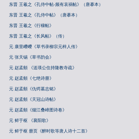
东晋 王羲之《孔侍中帖-频有哀祸帖》（唐摹本）
东晋 王羲之《孔侍中帖》（唐摹本）
东晋 王羲之《行穰帖》
东晋 王羲之《长风帖》（传）
元 康里巎巎《草书录柳宗元梓人传》
元 张天锡《草书韵会》
元 赵孟頫 《送瑛公住持隆教寺疏》
元 赵孟頫《七绝诗册》
元 赵孟頫《仇锷墓志铭》
元 赵孟頫《天冠山诗帖》
元 赵孟頫《烟江叠嶂图诗卷》
元 鲜于枢 《襄阳歌》
元 鲜于枢 册页《醉时歌等唐人诗十二首》