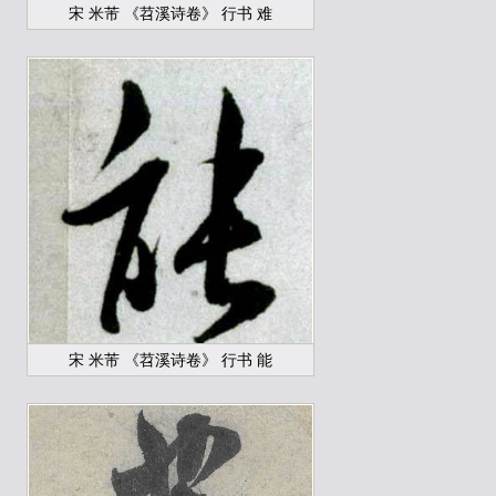
宋 米芾 《苕溪诗卷》 行书 难
宋 米芾 《苕溪诗卷》 行书 能