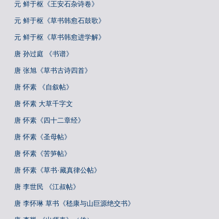
元 鲜于枢《王安石杂诗卷》
元 鲜于枢《草书韩愈石鼓歌》
元 鲜于枢《草书韩愈进学解》
唐 孙过庭 《书谱》
唐 张旭《草书古诗四首》
唐 怀素 《自叙帖》
唐 怀素 大草千字文
唐 怀素《四十二章经》
唐 怀素《圣母帖》
唐 怀素《苦笋帖》
唐 怀素《草书·藏真律公帖》
唐 李世民 《江叔帖》
唐 李怀琳 草书《嵇康与山巨源绝交书》