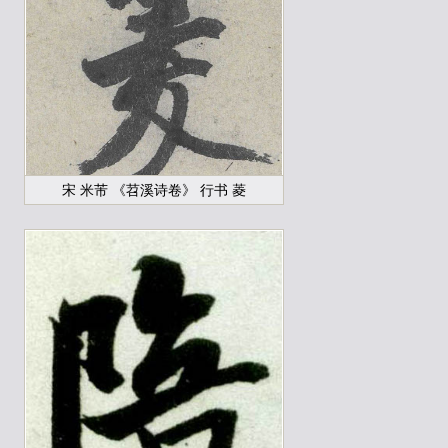
宋 米芾 《苕溪诗卷》 行书 菱