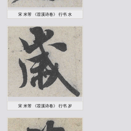
宋 米芾 《苕溪诗卷》 行书 水
宋 米芾 《苕溪诗卷》 行书 岁