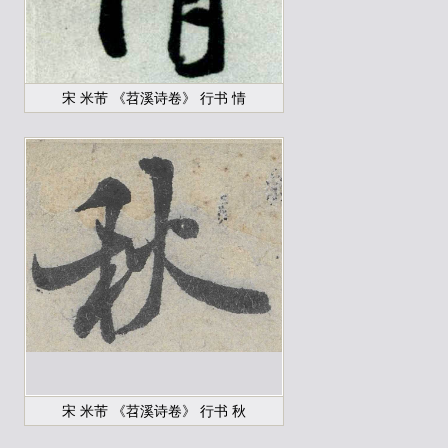
宋 米芾 《苕溪诗卷》 行书 情
宋 米芾 《苕溪诗卷》 行书 秋