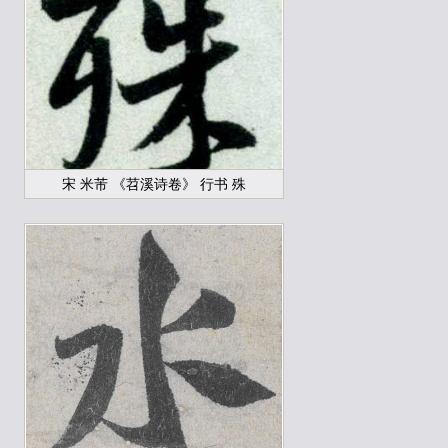
宋 米芾 《苕溪诗卷》 行书 殊