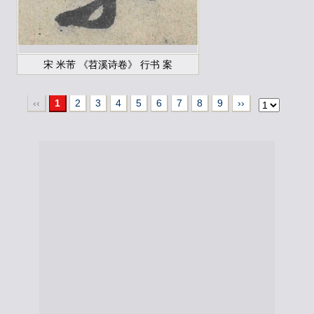
宋 米芾 《苕溪诗卷》 行书 案
‹‹
1
2
3
4
5
6
7
8
9
››