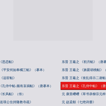
《思恋帖》
东晋 王羲之 《初月帖》（唐
 《平安何如奉橘三帖》（摹本）
东晋 王羲之 《旃罽胡桃帖》
 《远宦帖》
东晋 王羲之《丧乱得示二谢
之《孔侍中帖-频有哀祸帖》（唐摹本）
东晋 王羲之《孔侍中帖》（
之《长风帖》（传）
元 康里巎巎《草书录柳宗元
《送瑛公住持隆教寺疏》
元 赵孟頫《七绝诗册》