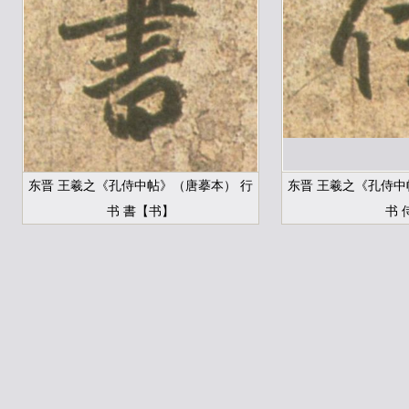
东晋 王羲之《孔侍中帖》（唐摹本） 行
东晋 王羲之《孔侍中
书 書【书】
书 