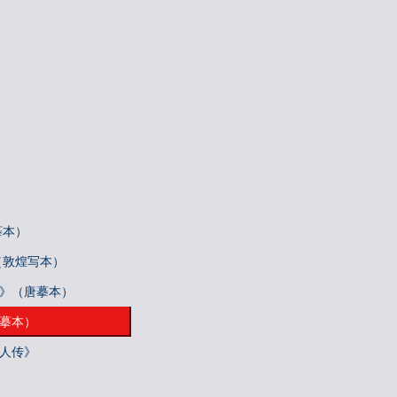
摹本）
（敦煌写本）
帖》（唐摹本）
唐摹本）
梓人传》