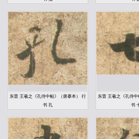
东晋 王羲之《孔侍中帖》（唐摹本） 行
东晋 王羲之《孔侍中
书 孔
书 