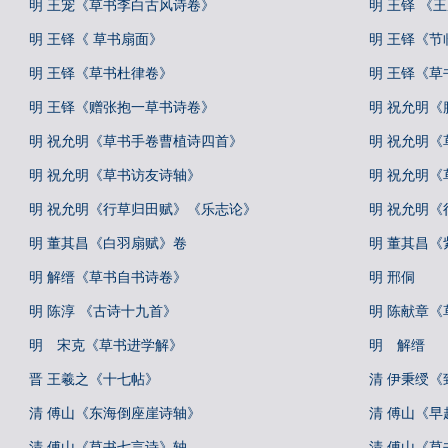
明 王宠《草书李白古风诗卷》
明 王铎 《
明 王铎《 草书扇面》
明 王铎《节
明 王铎《草书杜律卷》
明 王铎《草
明 王铎《赠张抱一草书诗卷》
明 祝允明《
明 祝允明《草书手卷曹植诗四首》
明 祝允明《
明 祝允明《草书访友诗轴》
明 祝允明《
明 祝允明《行草归田赋》《乐志论》
明 祝允明
明 董其昌《白羽扇赋》卷
明 董其昌
明 解缙《草书自书诗卷》
明 邢侗
明 陈淳 《古诗十九首》
明 陈献章
明 宋克《草书进学解》
明 解缙
晋 王羲之《十七帖》
清 伊秉绶《
清 傅山《东海倒座崖诗轴》
清 傅山《早
清 傅山《草书七言诗》轴
清 傅山《