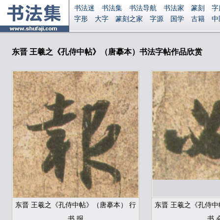
书法迷
书法集
书法导航
书法家
篆刻
字
字形
大字
篆刻之家
字源
国学
古籍
中
南无阿弥陀佛
意见反馈
安全网站
显广告
东晋 王羲之《孔侍中帖》（唐摹本）书法字帖作品欣赏
东晋 王羲之《孔侍中帖》（唐摹本） 行
东晋 王羲之《孔侍中
书 报
书 