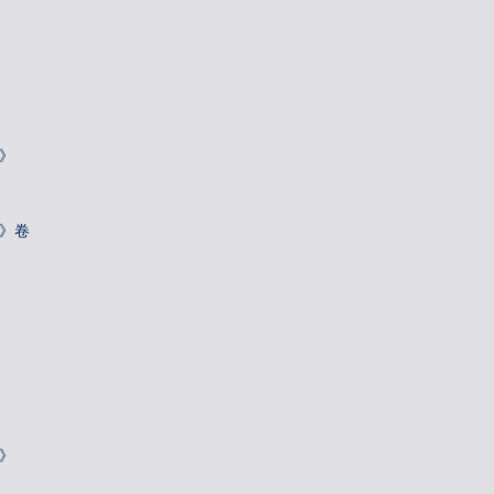
》
诗》卷
》