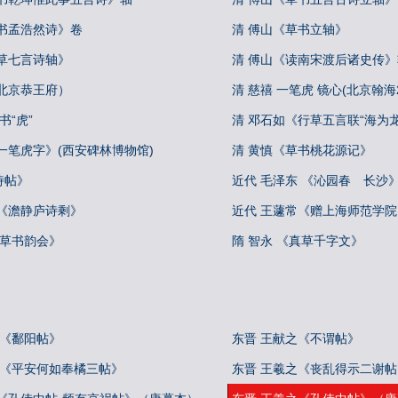
草书孟浩然诗》卷
清 傅山《草书立轴》
草七言诗轴》
清 傅山《读南宋渡后诸史传》
北京恭王府）
清 慈禧 一笔虎 镜心(北京翰海20
书“虎”
清 邓石如《行草五言联“海为
一笔虎字》(西安碑林博物馆)
清 黄慎《草书桃花源记》
诗帖》
近代 毛泽东 《沁园春 长沙
默《澹静庐诗剩》
近代 王蘧常《赠上海师范学
《草书韵会》
隋 智永 《真草千字文》
 《鄱阳帖》
东晋 王献之《不谓帖》
 《平安何如奉橘三帖》
东晋 王羲之《丧乱得示二谢