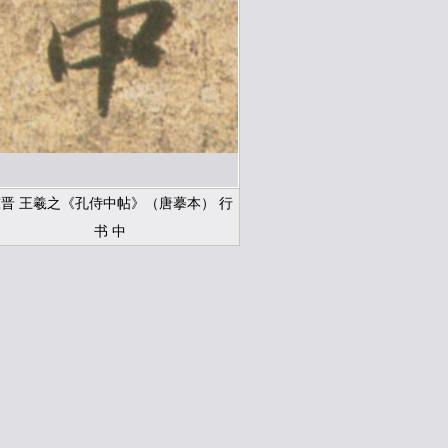
晋 王羲之《孔侍中帖》（唐摹本） 行
书 中