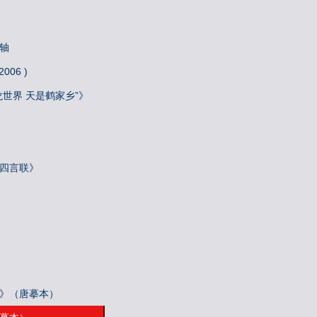
轴
06 )
龙世界 天是鹤家乡”》
》
院四言联》
帖》（唐摹本）