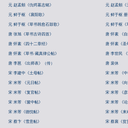
元 赵孟頫《仇锷墓志铭》
元 赵孟頫《
元 鲜于枢 《襄阳歌》
元 鲜于枢 
元 鲜于枢《草书韩愈石鼓歌》
元 鲜于枢
唐 张旭《草书古诗四首》
唐 怀素 《
唐 怀素《四十二章经》
唐 怀素《圣
唐 怀素《草书·藏真律公帖》
唐 李世民 
唐 李邕 《出师表》（传）
唐 裴休
宋 李建中《土母帖》
宋 米芾 《
宋 米芾 《元日帖》
宋 米芾 《
宋 米芾 《复官帖》
宋 米芾 《
宋 米芾 《箧中帖》
宋 米芾 《
宋 米芾《德忱帖》
宋 米芾《来
宋 蔡卞《雪意帖》
宋 蔡襄《贫