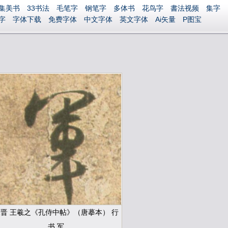
集美书
33书法
毛笔字
钢笔字
多体书
花鸟字
書法视频
集字
字
字体下载
免费字体
中文字体
英文字体
Ai矢量
P图宝
晋 王羲之《孔侍中帖》（唐摹本） 行
书 军