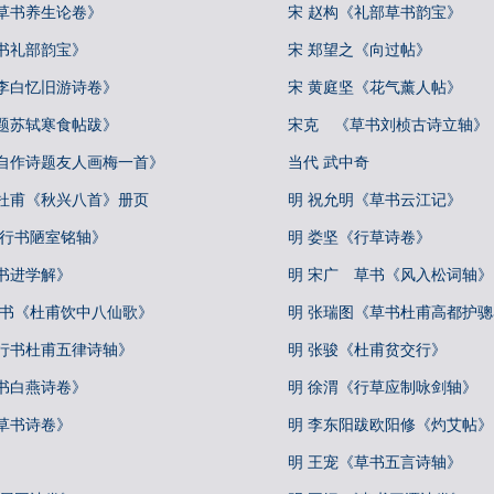
真草书养生论卷》
宋 赵构《礼部草书韵宝》
书礼部韵宝》
宋 郑望之《向过帖》
《李白忆旧游诗卷》
宋 黄庭坚《花气薰人帖》
《题苏轼寒食帖跋》
宋克 《草书刘桢古诗立轴》
《自作诗题友人画梅一首》
当代 武中奇
书杜甫《秋兴八首》册页
明 祝允明《草书云江记》
《行书陋室铭轴》
明 娄坚《行草诗卷》
书进学解》
明 宋广 草书《风入松词轴》
草书《杜甫饮中八仙歌》
明 张瑞图《草书杜甫高都护
《行书杜甫五律诗轴》
明 张骏《杜甫贫交行》
书白燕诗卷》
明 徐渭《行草应制咏剑轴》
草书诗卷》
明 李东阳跋欧阳修《灼艾帖》
明 王宠《草书五言诗轴》