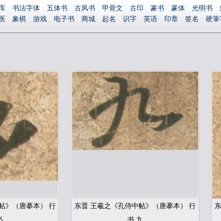
库
书法字体
五体书
古风书
甲骨文
古印
篆书
篆体
光明书
医
象棋
游戏
电子书
商城
起名
识字
英语
印章
签名
硬筆
捐赠
繁體版
登录
帖》（唐摹本） 行
东晋 王羲之《孔侍中帖》（唐摹本） 行
东
必
书 九