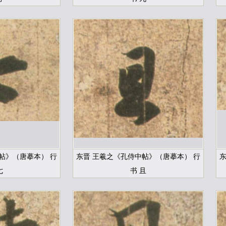
帖》（唐摹本） 行
东晋 王羲之《孔侍中帖》（唐摹本） 行
东
七
书 且