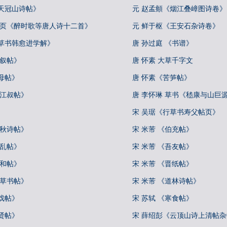
天冠山诗帖》
元 赵孟頫《烟江叠嶂图诗卷》
册页《醉时歌等唐人诗十二首》
元 鲜于枢《王安石杂诗卷》
《草书韩愈进学解》
唐 孙过庭 《书谱》
自叙帖》
唐 怀素 大草千字文
母帖》
唐 怀素《苦笋帖》
《江叔帖》
唐 李怀琳 草书《嵇康与山巨
宋 吴琚《行草书寿父帖页》
中秋诗帖》
宋 米芾 《伯充帖》
向乱帖》
宋 米芾 《吾友帖》
彦和帖》
宋 米芾 《晋纸帖》
论草书帖》
宋 米芾 《道林诗帖》
戏帖》
宋 苏轼 《寒食帖》
贤帖》
宋 薛绍彭《云顶山诗上清帖