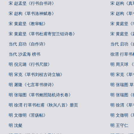
宋 赵孟坚《行书自书诗》
宋 赵构《
宋 赵构《草书洛神赋卷》
宋 赵构《草
宋 黄庭坚《教审帖》
宋 黄庭坚
宋 黄庭坚《草书杜甫寄贺兰铦诗卷》
宋 黄庭坚
当代 启功《自作诗》
当代 启功
当代 沙孟海 榜书
徐渭 行草
明 倪元璐《行书尺牍》
明 周天球 
明 宋克《草书刘桢古诗立轴》
明 宋克《草
明 屠隆《七言草书律诗》
明 张瑞图 
明 张瑞图《草书鲍照陆机诗长卷》
明 张瑞图
明 徐渭 行草书杜甫《秋兴八首》册页
明 徐渭《草
明 文徵明《苦疡帖》
明 文徵明《
明 沈粲
明 王守仁