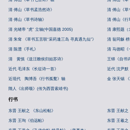
清 傅山《草书孟浩然诗》
清 傅山《
清 傅山《草书诗轴》
清 傅山《行
清 光绪帝 “虎” 立轴(中国嘉德 2005)
清 康熙题（
清 朱耷 《草书五言联“采药逢三岛 寻真遇九仙”》
清 翁同龢 榜
清 陈澧《手札》
清 马德昭《
清 黄慎《送汪瞻侯归姑苏诗》
王铎《自书
近代 毛泽东《长征诗一首》
近代 沈尹
近现代 陶博吾《行书孤鹜》轴
金 张天锡 
隋人《出师颂》(传为西晋索靖书)
行书
东晋 王献之 《东山松帖》
东晋 王献之
东晋 王珣《伯远帖》
东晋 王羲之