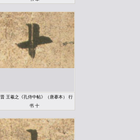
晋 王羲之《孔侍中帖》（唐摹本） 行
书 十