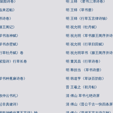
王屋图诗卷》
明 王铎 《隶书三潭诗卷》
临来迟帖》
明 王铎《草书册》
书诗卷》
明 王铎《行草五言律诗轴》
滕王阁记》
明 祝允明《牡丹赋》
草书洛神赋》
明 祝允明《草书滕王阁序并诗
草书赤壁赋》
明 祝允明《行草归田赋》
《行草牡丹赋》卷
明 祝允明草书《滕王阁序并
《紫茄诗》行草长卷
明 董其昌《行草诗卷》
明 释担当 《草书诗册》
《草书种蓖麻诗卷》
明 韩道亨《草诀百韵歌》
晋 王羲之《初月帖》
致仲云书札》
清 傅山 草书七绝诗屏
起非真健诗》
清 傅山《晋公千古一快四条屏
草书乾坤惟此事五言诗》轴
清 傅山《草书五言古诗立轴》