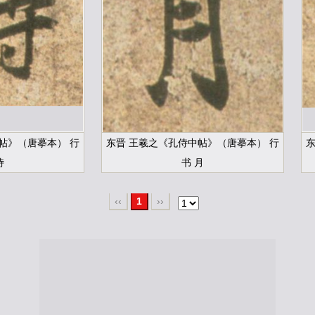
帖》（唐摹本） 行
东晋 王羲之《孔侍中帖》（唐摹本） 行
东
侍
书 月
‹‹
1
››