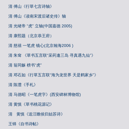
清 傅山《行草七言诗轴》
清 傅山《读南宋渡后诸史传》轴
清 光绪帝 “虎” 立轴(中国嘉德 2005)
清 康熙题（北京恭王府）
清 慈禧 一笔虎 镜心(北京翰海2006 )
清 朱耷 《草书五言联“采药逢三岛 寻真遇九仙”》
清 翁同龢 榜书“虎”
清 邓石如《行草五言联“海为龙世界 天是鹤家乡”》
清 陈澧《手札》
清 马德昭《一笔虎字》(西安碑林博物馆)
清 黄慎《草书桃花源记》
清 黄慎《送汪瞻侯归姑苏诗》
王铎《自书诗帖》