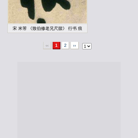
宋 米芾 《致伯修老兄尺牍》 行书 痕
‹‹
1
2
››