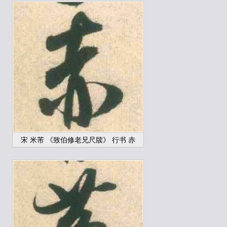
宋 米芾 《致伯修老兄尺牍》 行书 赤