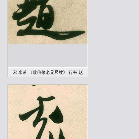
宋 米芾 《致伯修老兄尺牍》 行书 赵