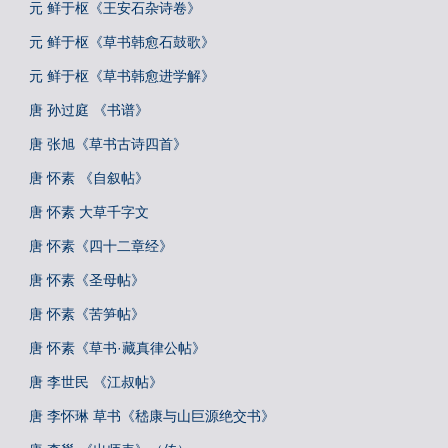
元 鲜于枢《王安石杂诗卷》
元 鲜于枢《草书韩愈石鼓歌》
元 鲜于枢《草书韩愈进学解》
唐 孙过庭 《书谱》
唐 张旭《草书古诗四首》
唐 怀素 《自叙帖》
唐 怀素 大草千字文
唐 怀素《四十二章经》
唐 怀素《圣母帖》
唐 怀素《苦笋帖》
唐 怀素《草书·藏真律公帖》
唐 李世民 《江叔帖》
唐 李怀琳 草书《嵇康与山巨源绝交书》