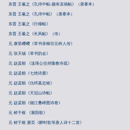
东晋 王羲之《孔侍中帖-频有哀祸帖》（唐摹本）
东晋 王羲之《孔侍中帖》（唐摹本）
东晋 王羲之《行穰帖》
东晋 王羲之《长风帖》（传）
元 康里巎巎《草书录柳宗元梓人传》
元 张天锡《草书韵会》
元 赵孟頫 《送瑛公住持隆教寺疏》
元 赵孟頫《七绝诗册》
元 赵孟頫《仇锷墓志铭》
元 赵孟頫《天冠山诗帖》
元 赵孟頫《烟江叠嶂图诗卷》
元 鲜于枢 《襄阳歌》
元 鲜于枢 册页《醉时歌等唐人诗十二首》