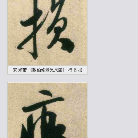
宋 米芾 《致伯修老兄尺牍》 行书 损