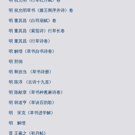
明 祝允明《行草牡丹赋》卷
明 祝允明草书《滕王阁序并诗》卷
明 董其昌《白羽扇赋》卷
明 董其昌《紫茄诗》行草长卷
明 董其昌《行草诗卷》
明 解缙《草书自书诗卷》
明 邢侗
明 释担当 《草书诗册》
明 陈淳 《古诗十九首》
明 陈献章《草书种蓖麻诗卷》
明 韩道亨《草诀百韵歌》
明 宋克《草书进学解》
明 解缙
晋 王羲之《初月帖》