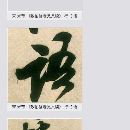
宋 米芾 《致伯修老兄尺牍》 行书 泗
宋 米芾 《致伯修老兄尺牍》 行书 语