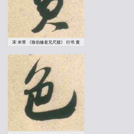
宋 米芾 《致伯修老兄尺牍》 行书 黄