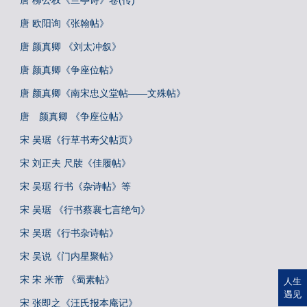
唐 柳公权《兰亭诗》卷(传)
唐 欧阳询《张翰帖》
唐 颜真卿 《刘太冲叙》
唐 颜真卿《争座位帖》
唐 颜真卿《南宋忠义堂帖——文殊帖》
唐 颜真卿 《争座位帖》
宋 吴琚《行草书寿父帖页》
宋 刘正夫 尺牍《佳履帖》
宋 吴琚 行书《杂诗帖》等
宋 吴琚 《行书蔡襄七言绝句》
宋 吴琚《行书杂诗帖》
宋 吴说《门内星聚帖》
宋 宋 米芾 《蜀素帖》
人生
遇见
宋 张即之《汪氏报本庵记》