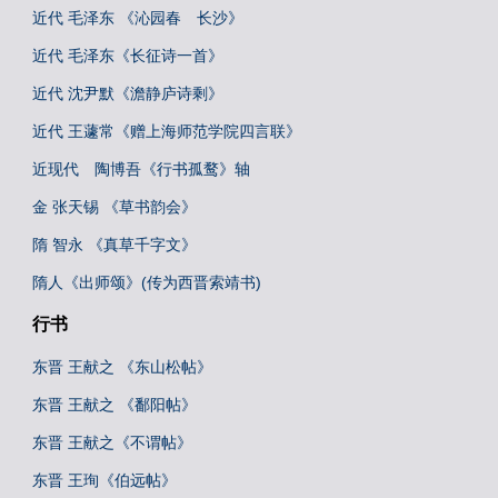
近代 毛泽东 《沁园春 长沙》
近代 毛泽东《长征诗一首》
近代 沈尹默《澹静庐诗剩》
近代 王蘧常《赠上海师范学院四言联》
近现代 陶博吾《行书孤鹜》轴
金 张天锡 《草书韵会》
隋 智永 《真草千字文》
隋人《出师颂》(传为西晋索靖书)
行书
东晋 王献之 《东山松帖》
东晋 王献之 《鄱阳帖》
东晋 王献之《不谓帖》
东晋 王珣《伯远帖》