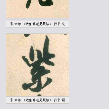
宋 米芾 《致伯修老兄尺牍》 行书 充
宋 米芾 《致伯修老兄尺牍》 行书 紫