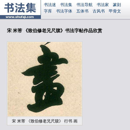
书法迷
书法集
书法导航
书法家
篆刻
字库
书法字体
五体书
古风书
甲骨文
古印
篆书
篆体
光明书
集美书
33书法
毛笔字
钢笔字
多体书
花鸟字
書法视频
集字
字形
大字
篆刻之家
字源
国学
宋 米芾 《致伯修老兄尺牍》书法字帖作品欣赏
古籍
中医
象棋
游戏
电子书
商城
起名
识字
英语
印章
签名
硬筆字
字体下载
免费字体
中文字体
英文字体
Ai矢量
P图宝
南无阿弥陀佛
意见反馈
安全网站
显广告
捐赠
繁體版
登录
宋 米芾 《致伯修老兄尺牍》 行书 画