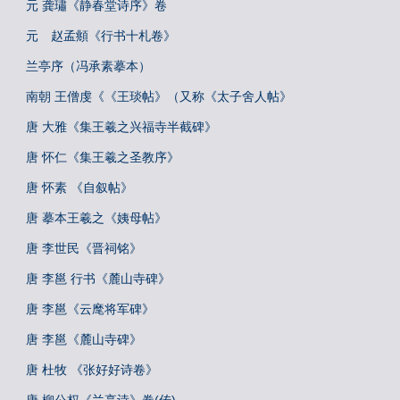
元 龚璛《静春堂诗序》卷
元 赵孟頫《行书十札卷》
兰亭序（冯承素摹本）
南朝 王僧虔《《王琰帖》（又称《太子舍人帖》
唐 大雅《集王羲之兴福寺半截碑》
唐 怀仁《集王羲之圣教序》
唐 怀素 《自叙帖》
唐 摹本王羲之《姨母帖》
唐 李世民《晋祠铭》
唐 李邕 行书《麓山寺碑》
唐 李邕《云麾将军碑》
唐 李邕《麓山寺碑》
唐 杜牧 《张好好诗卷》