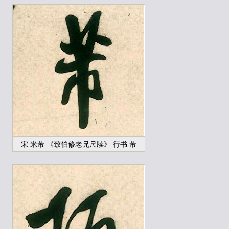
宋 米芾 《致伯修老兄尺牍》 行书 芾