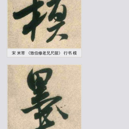
宋 米芾 《致伯修老兄尺牍》 行书 模