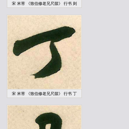
宋 米芾 《致伯修老兄尺牍》 行书 则
宋 米芾 《致伯修老兄尺牍》 行书 丁