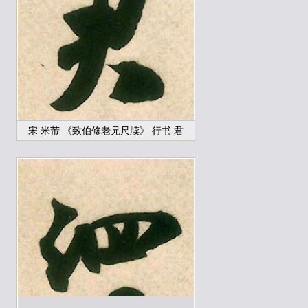
宋 米芾 《致伯修老兄尺牍》 行书 君