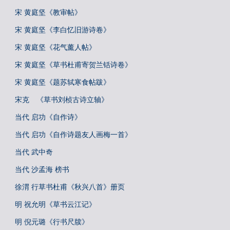
宋 黄庭坚《教审帖》
宋 黄庭坚《李白忆旧游诗卷》
宋 黄庭坚《花气薰人帖》
宋 黄庭坚《草书杜甫寄贺兰铦诗卷》
宋 黄庭坚《题苏轼寒食帖跋》
宋克 《草书刘桢古诗立轴》
当代 启功《自作诗》
当代 启功《自作诗题友人画梅一首》
当代 武中奇
当代 沙孟海 榜书
徐渭 行草书杜甫《秋兴八首》册页
明 祝允明《草书云江记》
明 倪元璐《行书尺牍》