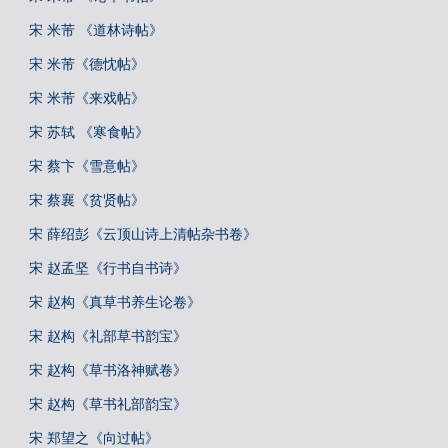
宋 米芾 《道林诗帖》
宋 米芾《德忱帖》
宋 米芾《来戏帖》
宋 苏轼 《寒食帖》
宋 蔡卞《雪意帖》
宋 蔡襄《贫贤帖》
宋 薛绍彭《云顶山诗上清帖杂书卷》
宋 赵孟坚《行书自书诗》
宋 赵构《真草书养生论卷》
宋 赵构《礼部草书韵宝》
宋 赵构《草书洛神赋卷》
宋 赵构《草书礼部韵宝》
宋 郑望之《向过帖》