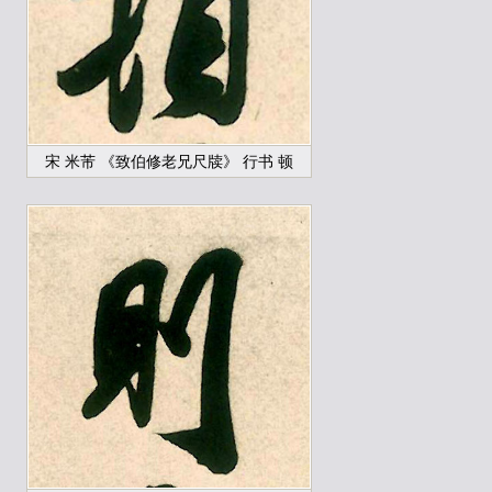
宋 米芾 《致伯修老兄尺牍》 行书 顿