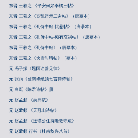
东晋 王羲之 《平安何如奉橘三帖》
东晋 王羲之《丧乱得示二谢帖》（唐摹本）
东晋 王羲之《孔侍中帖-忧悬帖》（唐摹本）
东晋 王羲之《孔侍中帖-频有哀祸帖》（唐摹本）
东晋 王羲之《孔侍中帖》（唐摹本）
东晋 王羲之《快雪时晴帖》（摹本）
元 冯子振《题国诠善见律》
元 张雨《登南峰绝顶七言律诗轴》
元 白珽《陈君诗帖》册
元 赵孟頫 《吴兴赋》
元 赵孟頫 《天冠山诗帖》
元 赵孟頫 《送瑛公住持隆教寺疏》
元 赵孟頫 行书《杜甫秋兴八首》