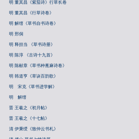
明 董其昌《紫茄诗》行草长卷
明 董其昌《行草诗卷》
明 解缙《草书自书诗卷》
明 邢侗
明 释担当 《草书诗册》
明 陈淳 《古诗十九首》
明 陈献章《草书种蓖麻诗卷》
明 韩道亨《草诀百韵歌》
明 宋克《草书进学解》
明 解缙
晋 王羲之《初月帖》
晋 王羲之《十七帖》
清 伊秉绶《致仲云书札》