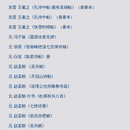
东晋 王羲之《孔侍中帖-频有哀祸帖》（唐摹本）
东晋 王羲之《孔侍中帖》（唐摹本）
东晋 王羲之《快雪时晴帖》（摹本）
元 冯子振《题国诠善见律》
元 张雨《登南峰绝顶七言律诗轴》
元 白珽《陈君诗帖》册
元 赵孟頫 《吴兴赋》
元 赵孟頫 《天冠山诗帖》
元 赵孟頫 《送瑛公住持隆教寺疏》
元 赵孟頫 行书《杜甫秋兴八首》
元 赵孟頫《七绝诗册》
元 赵孟頫《前后赤壁赋》
元 赵孟頫《吴兴赋》