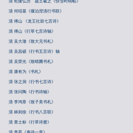
清 乾隆弘历 题王羲之《快雪时晴帖》
清 何绍基《偃泊澄清行书联》
清 傅山 《龙王社鼓七言诗》
清 傅山《行草七言诗轴》
清 吴大澂《致大兄书札》
清 吴昌硕《行书五言诗》轴
清 吴荣光《致晴圃书札》
清 康有为《书札》
清 张之洞《行书七言诗》
清 张问陶《行书诗轴》
清 李鸿章《致子美书札》
清 林则徐《行书八言联》
清 查士标《行草诗册》
清 查昇《寿诗一章》