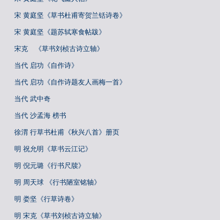
宋 黄庭坚《草书杜甫寄贺兰铦诗卷》
宋 黄庭坚《题苏轼寒食帖跋》
宋克 《草书刘桢古诗立轴》
当代 启功《自作诗》
当代 启功《自作诗题友人画梅一首》
当代 武中奇
当代 沙孟海 榜书
徐渭 行草书杜甫《秋兴八首》册页
明 祝允明《草书云江记》
明 倪元璐《行书尺牍》
明 周天球 《行书陋室铭轴》
明 娄坚《行草诗卷》
明 宋克《草书刘桢古诗立轴》