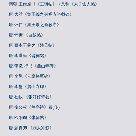
南朝 王僧虔《《王琰帖》（又称《太子舍人帖》
唐 大雅《集王羲之兴福寺半截碑》
唐 怀仁《集王羲之圣教序》
唐 怀素 《自叙帖》
唐 摹本王羲之《姨母帖》
唐 李世民《晋祠铭》
唐 李邕 行书《麓山寺碑》
唐 李邕《云麾将军碑》
唐 李邕《麓山寺碑》
唐 杜牧 《张好好诗卷》
唐 柳公权《兰亭诗》卷(传)
唐 欧阳询《张翰帖》
唐 颜真卿 《刘太冲叙》