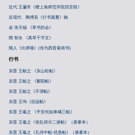
近代 王蘧常《赠上海师范学院四言联》
近现代 陶博吾《行书孤鹜》轴
金 张天锡 《草书韵会》
隋 智永 《真草千字文》
隋人《出师颂》(传为西晋索靖书)
行书
东晋 王献之 《东山松帖》
东晋 王献之 《鄱阳帖》
东晋 王献之《不谓帖》
东晋 王珣《伯远帖》
东晋 王羲之 《平安何如奉橘三帖》
东晋 王羲之《丧乱得示二谢帖》（唐摹本）
东晋 王羲之《孔侍中帖-忧悬帖》（唐摹本）