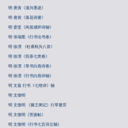
明 唐寅《漫兴墨迹》
明 唐寅《落花诗册》
明 娄坚《闲居感怀诗轴》
明 张瑞图《行书论书卷》
明 徐渭 《杜甫秋兴八首》
明 徐渭《煎茶七类卷》
明 徐渭《草书白燕诗卷》
明 徐渭《行书白燕诗轴》
明 文嘉 行书《七绝诗》轴
明 文徵明
明 文徵明 《滕王阁记》行草册页
明 文徵明《苦疡帖》
明 文徵明《行书七言诗立轴》