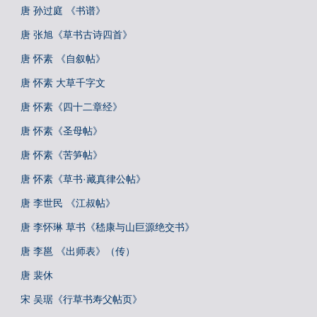
唐 孙过庭 《书谱》
唐 张旭《草书古诗四首》
唐 怀素 《自叙帖》
唐 怀素 大草千字文
唐 怀素《四十二章经》
唐 怀素《圣母帖》
唐 怀素《苦笋帖》
唐 怀素《草书·藏真律公帖》
唐 李世民 《江叔帖》
唐 李怀琳 草书《嵇康与山巨源绝交书》
唐 李邕 《出师表》（传）
唐 裴休
宋 吴琚《行草书寿父帖页》