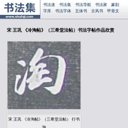
书法迷
书法集
书法导航
书法家
篆刻
字库
书法字体
五体书
古风书
甲骨文
古印
篆书
篆体
光明书
集美书
33书法
毛笔字
钢笔字
多体书
花鸟字
書法视频
集字
字形
大字
篆刻之家
字源
国学
宋 王巩 《冷淘帖》（三希堂法帖）书法字帖作品欣赏
古籍
中医
象棋
游戏
电子书
商城
起名
识字
英语
印章
签名
硬筆字
字体下载
免费字体
中文字体
英文字体
Ai矢量
P图宝
南无阿弥陀佛
意见反馈
安全网站
显广告
捐赠
繁體版
登录
宋 王巩 《冷淘帖》（三希堂法帖） 行书
淘