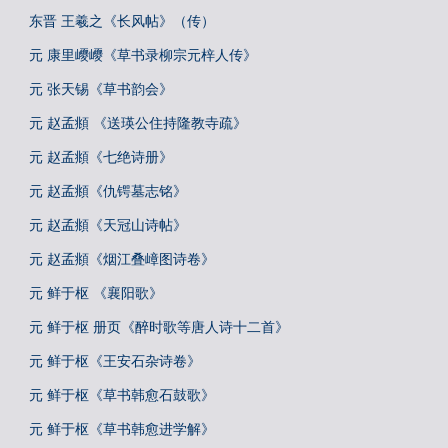
东晋 王羲之《长风帖》（传）
元 康里巎巎《草书录柳宗元梓人传》
元 张天锡《草书韵会》
元 赵孟頫 《送瑛公住持隆教寺疏》
元 赵孟頫《七绝诗册》
元 赵孟頫《仇锷墓志铭》
元 赵孟頫《天冠山诗帖》
元 赵孟頫《烟江叠嶂图诗卷》
元 鲜于枢 《襄阳歌》
元 鲜于枢 册页《醉时歌等唐人诗十二首》
元 鲜于枢《王安石杂诗卷》
元 鲜于枢《草书韩愈石鼓歌》
元 鲜于枢《草书韩愈进学解》