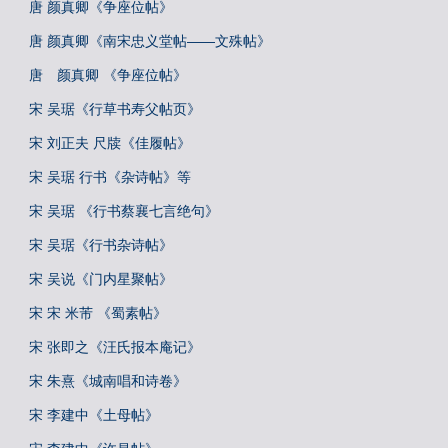
唐 颜真卿《争座位帖》
唐 颜真卿《南宋忠义堂帖——文殊帖》
唐 颜真卿 《争座位帖》
宋 吴琚《行草书寿父帖页》
宋 刘正夫 尺牍《佳履帖》
宋 吴琚 行书《杂诗帖》等
宋 吴琚 《行书蔡襄七言绝句》
宋 吴琚《行书杂诗帖》
宋 吴说《门内星聚帖》
宋 宋 米芾 《蜀素帖》
宋 张即之《汪氏报本庵记》
宋 朱熹《城南唱和诗卷》
宋 李建中《土母帖》