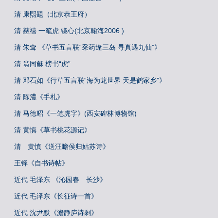
清 康熙题（北京恭王府）
清 慈禧 一笔虎 镜心(北京翰海2006 )
清 朱耷 《草书五言联“采药逢三岛 寻真遇九仙”》
清 翁同龢 榜书“虎”
清 邓石如《行草五言联“海为龙世界 天是鹤家乡”》
清 陈澧《手札》
清 马德昭《一笔虎字》(西安碑林博物馆)
清 黄慎《草书桃花源记》
清 黄慎《送汪瞻侯归姑苏诗》
王铎《自书诗帖》
近代 毛泽东 《沁园春 长沙》
近代 毛泽东《长征诗一首》
近代 沈尹默《澹静庐诗剩》