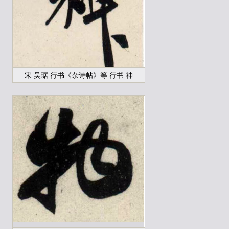
宋 吴琚 行书《杂诗帖》等 行书 神