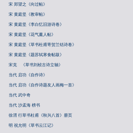
宋 郑望之《向过帖》
宋 黄庭坚《教审帖》
宋 黄庭坚《李白忆旧游诗卷》
宋 黄庭坚《花气薰人帖》
宋 黄庭坚《草书杜甫寄贺兰铦诗卷》
宋 黄庭坚《题苏轼寒食帖跋》
宋克 《草书刘桢古诗立轴》
当代 启功《自作诗》
当代 启功《自作诗题友人画梅一首》
当代 武中奇
当代 沙孟海 榜书
徐渭 行草书杜甫《秋兴八首》册页
明 祝允明《草书云江记》