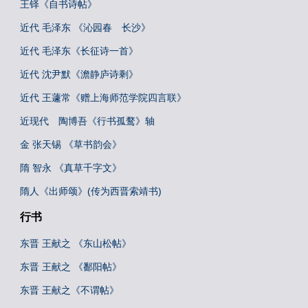
王铎《自书诗帖》
近代 毛泽东 《沁园春 长沙》
近代 毛泽东《长征诗一首》
近代 沈尹默《澹静庐诗剩》
近代 王蘧常《赠上海师范学院四言联》
近现代 陶博吾《行书孤鹜》轴
金 张天锡 《草书韵会》
隋 智永 《真草千字文》
隋人《出师颂》(传为西晋索靖书)
行书
东晋 王献之 《东山松帖》
东晋 王献之 《鄱阳帖》
东晋 王献之《不谓帖》