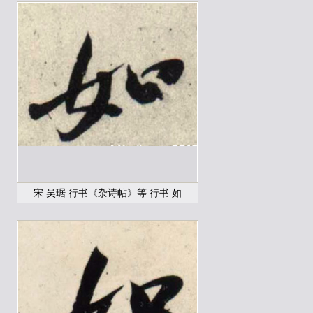
宋 吴琚 行书《杂诗帖》等 行书 如