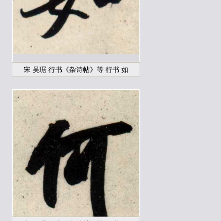
宋 吴琚 行书《杂诗帖》等 行书 如