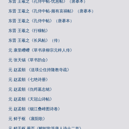
东晋 王羲之《孔侍中帖-忧悬帖》（唐摹本）
东晋 王羲之《孔侍中帖-频有哀祸帖》（唐摹本）
东晋 王羲之《孔侍中帖》（唐摹本）
东晋 王羲之《行穰帖》
东晋 王羲之《长风帖》（传）
元 康里巎巎《草书录柳宗元梓人传》
元 张天锡《草书韵会》
元 赵孟頫 《送瑛公住持隆教寺疏》
元 赵孟頫《七绝诗册》
元 赵孟頫《仇锷墓志铭》
元 赵孟頫《天冠山诗帖》
元 赵孟頫《烟江叠嶂图诗卷》
元 鲜于枢 《襄阳歌》
元 鲜于枢 册页《醉时歌等唐人诗十二首》