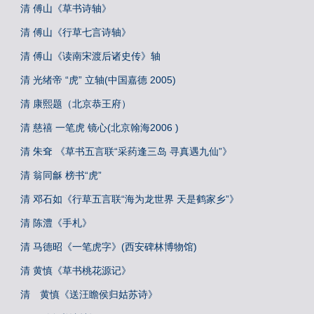
清 傅山《草书诗轴》
清 傅山《行草七言诗轴》
清 傅山《读南宋渡后诸史传》轴
清 光绪帝 “虎” 立轴(中国嘉德 2005)
清 康熙题（北京恭王府）
清 慈禧 一笔虎 镜心(北京翰海2006 )
清 朱耷 《草书五言联“采药逢三岛 寻真遇九仙”》
清 翁同龢 榜书“虎”
清 邓石如《行草五言联“海为龙世界 天是鹤家乡”》
清 陈澧《手札》
清 马德昭《一笔虎字》(西安碑林博物馆)
清 黄慎《草书桃花源记》
清 黄慎《送汪瞻侯归姑苏诗》