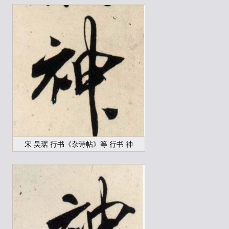
宋 吴琚 行书《杂诗帖》等 行书 神