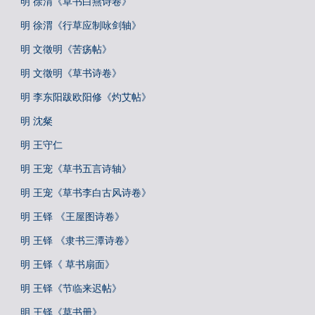
明 徐渭《草书白燕诗卷》
明 徐渭《行草应制咏剑轴》
明 文徵明《苦疡帖》
明 文徵明《草书诗卷》
明 李东阳跋欧阳修《灼艾帖》
明 沈粲
明 王守仁
明 王宠《草书五言诗轴》
明 王宠《草书李白古风诗卷》
明 王铎 《王屋图诗卷》
明 王铎 《隶书三潭诗卷》
明 王铎《 草书扇面》
明 王铎《节临来迟帖》
明 王铎《草书册》