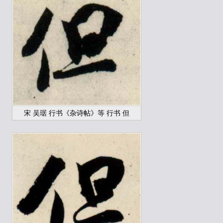
宋 吴琚 行书《杂诗帖》等 行书 但