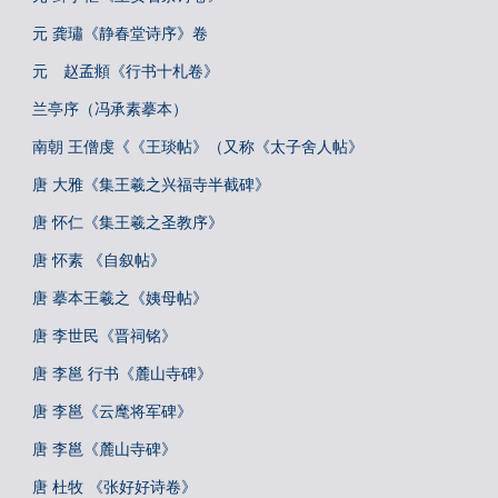
元 龚璛《静春堂诗序》卷
元 赵孟頫《行书十札卷》
兰亭序（冯承素摹本）
南朝 王僧虔《《王琰帖》（又称《太子舍人帖》
唐 大雅《集王羲之兴福寺半截碑》
唐 怀仁《集王羲之圣教序》
唐 怀素 《自叙帖》
唐 摹本王羲之《姨母帖》
唐 李世民《晋祠铭》
唐 李邕 行书《麓山寺碑》
唐 李邕《云麾将军碑》
唐 李邕《麓山寺碑》
唐 杜牧 《张好好诗卷》