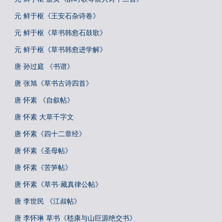
元 鲜于枢《王安石杂诗卷》
元 鲜于枢《草书韩愈石鼓歌》
元 鲜于枢《草书韩愈进学解》
唐 孙过庭 《书谱》
唐 张旭《草书古诗四首》
唐 怀素 《自叙帖》
唐 怀素 大草千字文
唐 怀素《四十二章经》
唐 怀素《圣母帖》
唐 怀素《苦笋帖》
唐 怀素《草书·藏真律公帖》
唐 李世民 《江叔帖》
唐 李怀琳 草书《嵇康与山巨源绝交书》