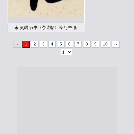
宋 吴琚 行书《杂诗帖》等 行书 但
‹‹
1
2
3
4
5
6
7
8
9
10
››