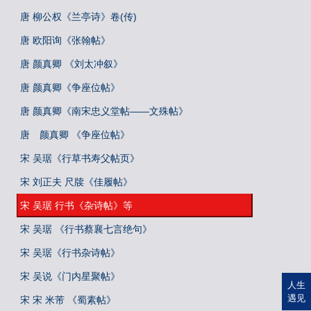
唐 柳公权《兰亭诗》卷(传)
唐 欧阳询《张翰帖》
唐 颜真卿 《刘太冲叙》
唐 颜真卿《争座位帖》
唐 颜真卿《南宋忠义堂帖——文殊帖》
唐 颜真卿 《争座位帖》
宋 吴琚《行草书寿父帖页》
宋 刘正夫 尺牍《佳履帖》
宋 吴琚 行书《杂诗帖》等
宋 吴琚 《行书蔡襄七言绝句》
宋 吴琚《行书杂诗帖》
宋 吴说《门内星聚帖》
人生
遇见
宋 宋 米芾 《蜀素帖》