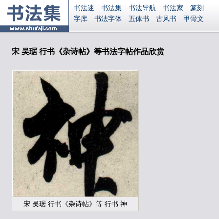
书法迷
书法集
书法导航
书法家
篆刻
字库
书法字体
五体书
古风书
甲骨文
古印
篆书
篆体
光明书
集美书
33书法
毛笔字
钢笔字
多体书
花鸟字
書法视频
集字
字形
大字
篆刻之家
字源
国学
宋 吴琚 行书《杂诗帖》等书法字帖作品欣赏
古籍
中医
象棋
游戏
电子书
商城
起名
识字
英语
印章
签名
硬筆字
字体下载
免费字体
中文字体
英文字体
Ai矢量
P图宝
南无阿弥陀佛
意见反馈
安全网站
显广告
捐赠
繁體版
登录
宋 吴琚 行书《杂诗帖》等 行书 神