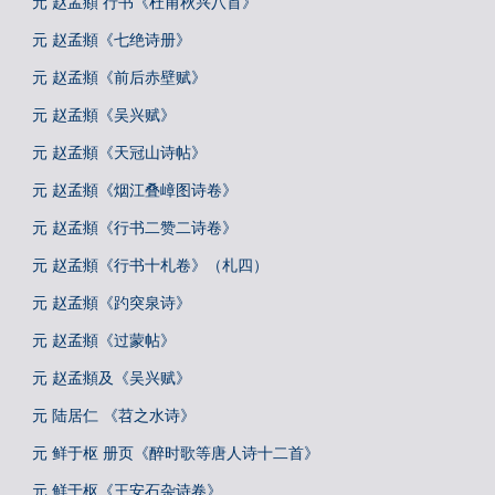
元 赵孟頫 行书《杜甫秋兴八首》
元 赵孟頫《七绝诗册》
元 赵孟頫《前后赤壁赋》
元 赵孟頫《吴兴赋》
元 赵孟頫《天冠山诗帖》
元 赵孟頫《烟江叠嶂图诗卷》
元 赵孟頫《行书二赞二诗卷》
元 赵孟頫《行书十札卷》（札四）
元 赵孟頫《趵突泉诗》
元 赵孟頫《过蒙帖》
元 赵孟頫及《吴兴赋》
元 陆居仁 《苕之水诗》
元 鲜于枢 册页《醉时歌等唐人诗十二首》
元 鲜于枢《王安石杂诗卷》