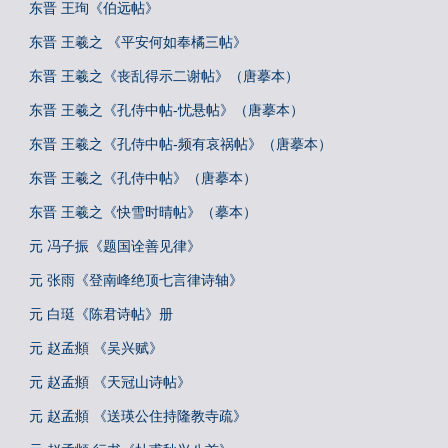
东晋 王珣《伯远帖》
东晋 王羲之 《平安何如奉橘三帖》
东晋 王羲之《丧乱得示二谢帖》（唐摹本）
东晋 王羲之《孔侍中帖-忧悬帖》（唐摹本）
东晋 王羲之《孔侍中帖-频有哀祸帖》（唐摹本）
东晋 王羲之《孔侍中帖》（唐摹本）
东晋 王羲之《快雪时晴帖》（摹本）
元 冯子振《题国诠善见律》
元 张雨《登南峰绝顶七言律诗轴》
元 白珽《陈君诗帖》册
元 赵孟頫 《吴兴赋》
元 赵孟頫 《天冠山诗帖》
元 赵孟頫 《送瑛公住持隆教寺疏》