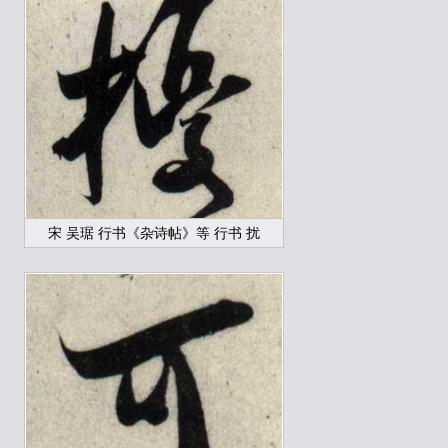
宋 吴琚 行书《杂诗帖》等 行书 扰