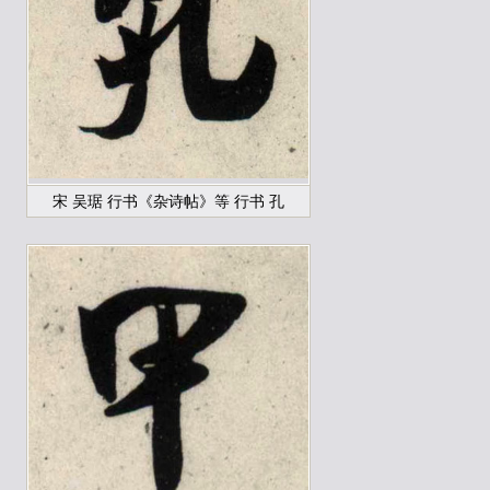
宋 吴琚 行书《杂诗帖》等 行书 孔