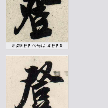
宋 吴琚 行书《杂诗帖》等 行书 登