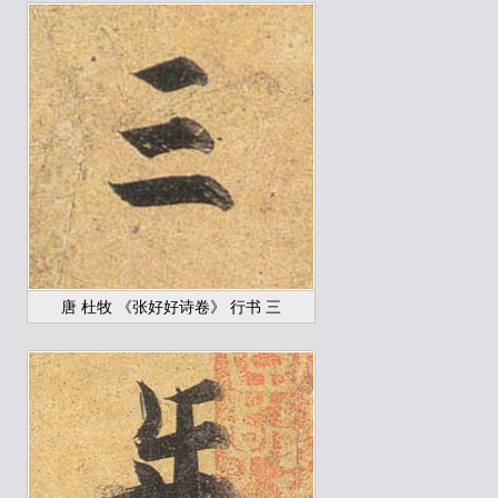
唐 杜牧 《张好好诗卷》 行书 三