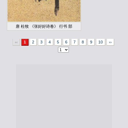
唐 杜牧 《张好好诗卷》 行书 部
‹‹
1
2
3
4
5
6
7
8
9
10
››