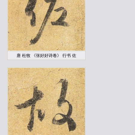
唐 杜牧 《张好好诗卷》 行书 佐