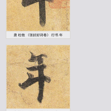
唐 杜牧 《张好好诗卷》 行书 年