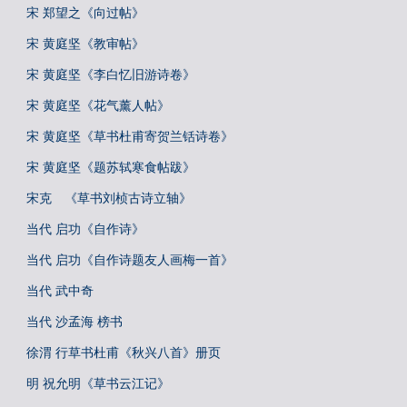
宋 郑望之《向过帖》
宋 黄庭坚《教审帖》
宋 黄庭坚《李白忆旧游诗卷》
宋 黄庭坚《花气薰人帖》
宋 黄庭坚《草书杜甫寄贺兰铦诗卷》
宋 黄庭坚《题苏轼寒食帖跋》
宋克 《草书刘桢古诗立轴》
当代 启功《自作诗》
当代 启功《自作诗题友人画梅一首》
当代 武中奇
当代 沙孟海 榜书
徐渭 行草书杜甫《秋兴八首》册页
明 祝允明《草书云江记》