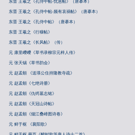
东晋 王羲之《孔侍中帖-忧悬帖》（唐摹本）
东晋 王羲之《孔侍中帖-频有哀祸帖》（唐摹本）
东晋 王羲之《孔侍中帖》（唐摹本）
东晋 王羲之《行穰帖》
东晋 王羲之《长风帖》（传）
元 康里巎巎《草书录柳宗元梓人传》
元 张天锡《草书韵会》
元 赵孟頫 《送瑛公住持隆教寺疏》
元 赵孟頫《七绝诗册》
元 赵孟頫《仇锷墓志铭》
元 赵孟頫《天冠山诗帖》
元 赵孟頫《烟江叠嶂图诗卷》
元 鲜于枢 《襄阳歌》
元 鲜于枢 册页《醉时歌等唐人诗十二首》