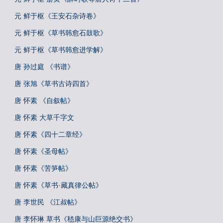
元 鲜于枢《王安石杂诗卷》
元 鲜于枢《草书韩愈石鼓歌》
元 鲜于枢《草书韩愈进学解》
唐 孙过庭 《书谱》
唐 张旭《草书古诗四首》
唐 怀素 《自叙帖》
唐 怀素 大草千字文
唐 怀素《四十二章经》
唐 怀素《圣母帖》
唐 怀素《苦笋帖》
唐 怀素《草书·藏真律公帖》
唐 李世民 《江叔帖》
唐 李怀琳 草书《嵇康与山巨源绝交书》