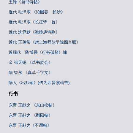
王铎《自书诗帖》
近代 毛泽东 《沁园春 长沙》
近代 毛泽东《长征诗一首》
近代 沈尹默《澹静庐诗剩》
近代 王蘧常《赠上海师范学院四言联》
近现代 陶博吾《行书孤鹜》轴
金 张天锡 《草书韵会》
隋 智永 《真草千字文》
隋人《出师颂》(传为西晋索靖书)
行书
东晋 王献之 《东山松帖》
东晋 王献之 《鄱阳帖》
东晋 王献之《不谓帖》