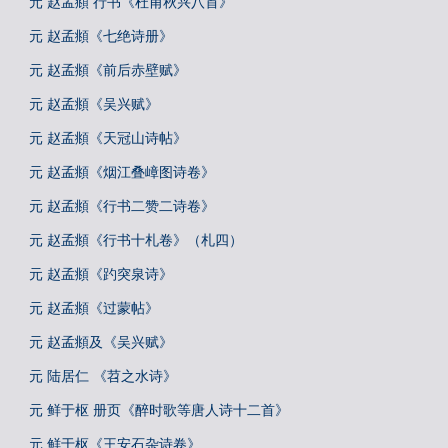
元 赵孟頫 行书《杜甫秋兴八首》
元 赵孟頫《七绝诗册》
元 赵孟頫《前后赤壁赋》
元 赵孟頫《吴兴赋》
元 赵孟頫《天冠山诗帖》
元 赵孟頫《烟江叠嶂图诗卷》
元 赵孟頫《行书二赞二诗卷》
元 赵孟頫《行书十札卷》（札四）
元 赵孟頫《趵突泉诗》
元 赵孟頫《过蒙帖》
元 赵孟頫及《吴兴赋》
元 陆居仁 《苕之水诗》
元 鲜于枢 册页《醉时歌等唐人诗十二首》
元 鲜于枢《王安石杂诗卷》