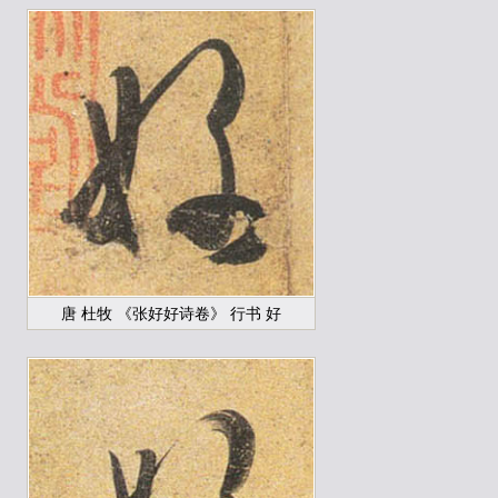
唐 杜牧 《张好好诗卷》 行书 好