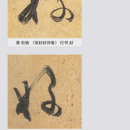
唐 杜牧 《张好好诗卷》 行书 好