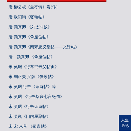
唐 柳公权《兰亭诗》卷(传)
唐 欧阳询《张翰帖》
唐 颜真卿 《刘太冲叙》
唐 颜真卿《争座位帖》
唐 颜真卿《南宋忠义堂帖——文殊帖》
唐 颜真卿 《争座位帖》
宋 吴琚《行草书寿父帖页》
宋 刘正夫 尺牍《佳履帖》
宋 吴琚 行书《杂诗帖》等
宋 吴琚 《行书蔡襄七言绝句》
宋 吴琚《行书杂诗帖》
宋 吴说《门内星聚帖》
人生
遇见
宋 宋 米芾 《蜀素帖》