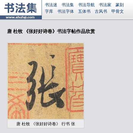
书法迷
书法集
书法导航
书法家
篆刻
字库
书法字体
五体书
古风书
甲骨文
古印
篆书
篆体
光明书
集美书
33书法
毛笔字
钢笔字
多体书
花鸟字
書法视频
集字
字形
大字
篆刻之家
字源
国学
唐 杜牧 《张好好诗卷》书法字帖作品欣赏
古籍
中医
象棋
游戏
电子书
商城
起名
识字
英语
印章
签名
硬筆字
字体下载
免费字体
中文字体
英文字体
Ai矢量
P图宝
南无阿弥陀佛
意见反馈
安全网站
显广告
捐赠
繁體版
登录
唐 杜牧 《张好好诗卷》 行书 张