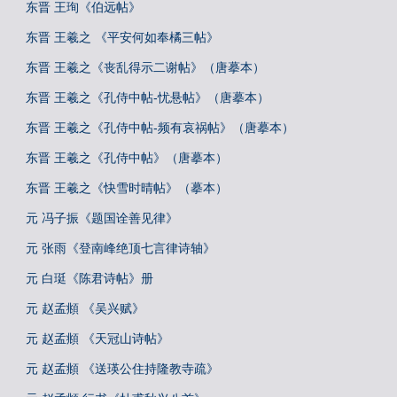
东晋 王珣《伯远帖》
东晋 王羲之 《平安何如奉橘三帖》
东晋 王羲之《丧乱得示二谢帖》（唐摹本）
东晋 王羲之《孔侍中帖-忧悬帖》（唐摹本）
东晋 王羲之《孔侍中帖-频有哀祸帖》（唐摹本）
东晋 王羲之《孔侍中帖》（唐摹本）
东晋 王羲之《快雪时晴帖》（摹本）
元 冯子振《题国诠善见律》
元 张雨《登南峰绝顶七言律诗轴》
元 白珽《陈君诗帖》册
元 赵孟頫 《吴兴赋》
元 赵孟頫 《天冠山诗帖》
元 赵孟頫 《送瑛公住持隆教寺疏》