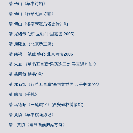
清 傅山《草书诗轴》
清 傅山《行草七言诗轴》
清 傅山《读南宋渡后诸史传》轴
清 光绪帝 “虎” 立轴(中国嘉德 2005)
清 康熙题（北京恭王府）
清 慈禧 一笔虎 镜心(北京翰海2006 )
清 朱耷 《草书五言联“采药逢三岛 寻真遇九仙”》
清 翁同龢 榜书“虎”
清 邓石如《行草五言联“海为龙世界 天是鹤家乡”》
清 陈澧《手札》
清 马德昭《一笔虎字》(西安碑林博物馆)
清 黄慎《草书桃花源记》
清 黄慎《送汪瞻侯归姑苏诗》