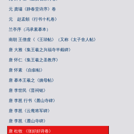
元 龚璛《静春堂诗序》卷
元 赵孟頫《行书十札卷》
兰亭序（冯承素摹本）
南朝 王僧虔《《王琰帖》（又称《太子舍人帖》
唐 大雅《集王羲之兴福寺半截碑》
唐 怀仁《集王羲之圣教序》
唐 怀素 《自叙帖》
唐 摹本王羲之《姨母帖》
唐 李世民《晋祠铭》
唐 李邕 行书《麓山寺碑》
唐 李邕《云麾将军碑》
唐 李邕《麓山寺碑》
唐 杜牧 《张好好诗卷》