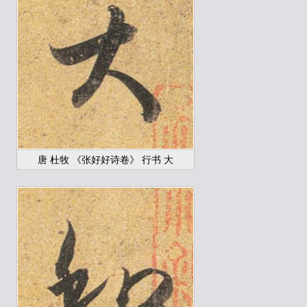
唐 杜牧 《张好好诗卷》 行书 大