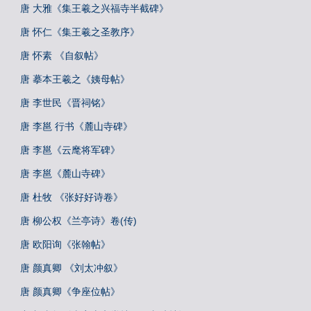
唐 大雅《集王羲之兴福寺半截碑》
唐 怀仁《集王羲之圣教序》
唐 怀素 《自叙帖》
唐 摹本王羲之《姨母帖》
唐 李世民《晋祠铭》
唐 李邕 行书《麓山寺碑》
唐 李邕《云麾将军碑》
唐 李邕《麓山寺碑》
唐 杜牧 《张好好诗卷》
唐 柳公权《兰亭诗》卷(传)
唐 欧阳询《张翰帖》
唐 颜真卿 《刘太冲叙》
唐 颜真卿《争座位帖》