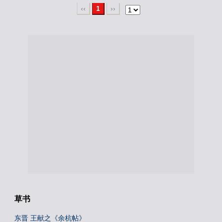
‹‹
1
››
草书
东晋 王献之《余杭帖》