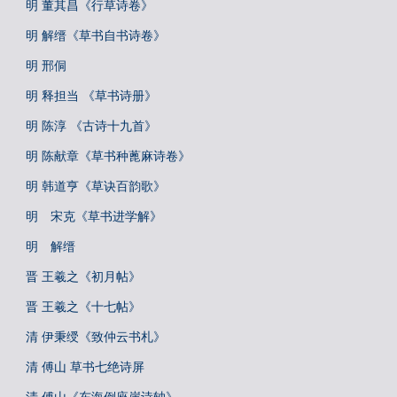
明 董其昌《行草诗卷》
明 解缙《草书自书诗卷》
明 邢侗
明 释担当 《草书诗册》
明 陈淳 《古诗十九首》
明 陈献章《草书种蓖麻诗卷》
明 韩道亨《草诀百韵歌》
明 宋克《草书进学解》
明 解缙
晋 王羲之《初月帖》
晋 王羲之《十七帖》
清 伊秉绶《致仲云书札》
清 傅山 草书七绝诗屏