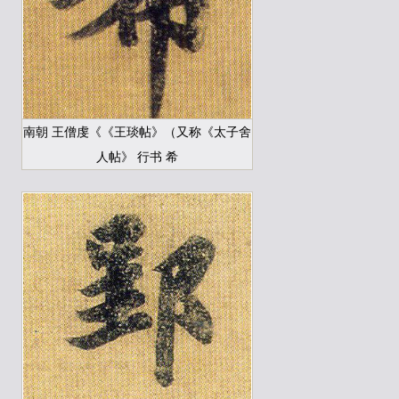
南朝 王僧虔《《王琰帖》（又称《太子舍
人帖》 行书 希