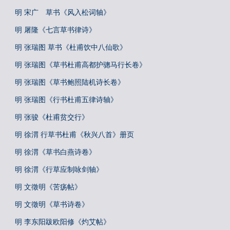
明 宋广 草书《风入松词轴》
明 屠隆《七言草书律诗》
明 张瑞图 草书《杜甫饮中八仙歌》
明 张瑞图《草书杜甫高都护骢马行长卷》
明 张瑞图《草书鲍照陆机诗长卷》
明 张瑞图《行书杜甫五律诗轴》
明 张骏《杜甫贫交行》
明 徐渭 行草书杜甫《秋兴八首》册页
明 徐渭《草书白燕诗卷》
明 徐渭《行草应制咏剑轴》
明 文徵明《苦疡帖》
明 文徵明《草书诗卷》
明 李东阳跋欧阳修《灼艾帖》