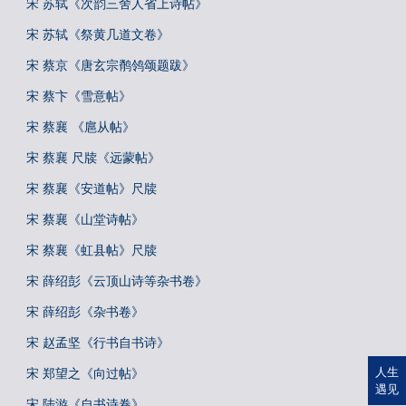
宋 苏轼《次韵三舍人省上诗帖》
宋 苏轼《祭黄几道文卷》
宋 蔡京《唐玄宗鹡鸰颂题跋》
宋 蔡卞《雪意帖》
宋 蔡襄 《扈从帖》
宋 蔡襄 尺牍《远蒙帖》
宋 蔡襄《安道帖》尺牍
宋 蔡襄《山堂诗帖》
宋 蔡襄《虹县帖》尺牍
宋 薛绍彭《云顶山诗等杂书卷》
宋 薛绍彭《杂书卷》
宋 赵孟坚《行书自书诗》
人生
宋 郑望之《向过帖》
遇见
宋 陆游《自书诗卷》