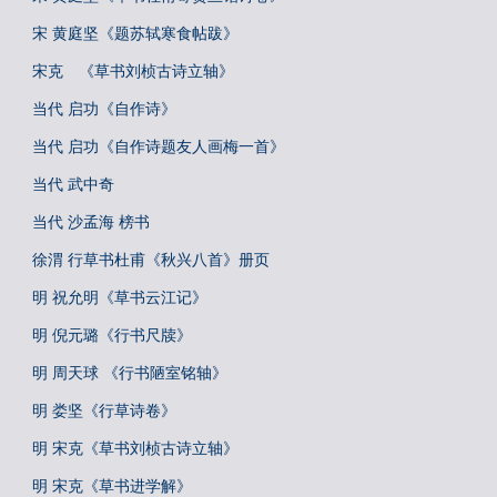
宋 黄庭坚《题苏轼寒食帖跋》
宋克 《草书刘桢古诗立轴》
当代 启功《自作诗》
当代 启功《自作诗题友人画梅一首》
当代 武中奇
当代 沙孟海 榜书
徐渭 行草书杜甫《秋兴八首》册页
明 祝允明《草书云江记》
明 倪元璐《行书尺牍》
明 周天球 《行书陋室铭轴》
明 娄坚《行草诗卷》
明 宋克《草书刘桢古诗立轴》
明 宋克《草书进学解》