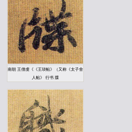
南朝 王僧虔《《王琰帖》（又称《太子舍
人帖》 行书 牒