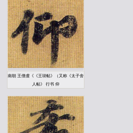
南朝 王僧虔《《王琰帖》（又称《太子舍
人帖》 行书 仰