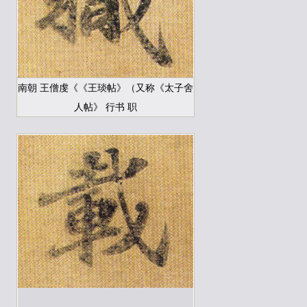
南朝 王僧虔《《王琰帖》（又称《太子舍
人帖》 行书 职