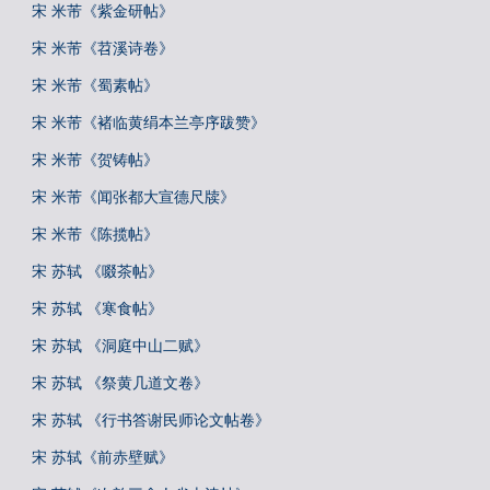
宋 米芾《紫金研帖》
宋 米芾《苕溪诗卷》
宋 米芾《蜀素帖》
宋 米芾《褚临黄绢本兰亭序跋赞》
宋 米芾《贺铸帖》
宋 米芾《闻张都大宣德尺牍》
宋 米芾《陈揽帖》
宋 苏轼 《啜茶帖》
宋 苏轼 《寒食帖》
宋 苏轼 《洞庭中山二赋》
宋 苏轼 《祭黄几道文卷》
宋 苏轼 《行书答谢民师论文帖卷》
宋 苏轼《前赤壁赋》