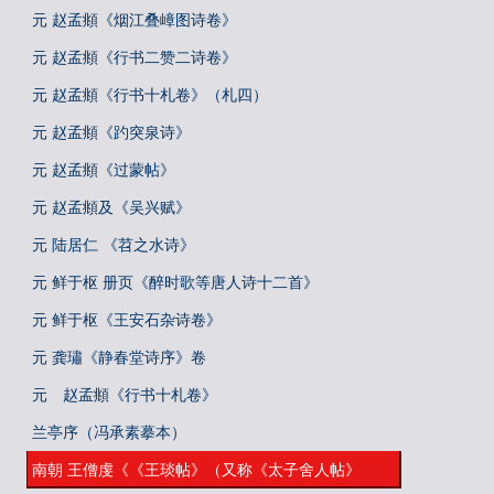
元 赵孟頫《烟江叠嶂图诗卷》
元 赵孟頫《行书二赞二诗卷》
元 赵孟頫《行书十札卷》（札四）
元 赵孟頫《趵突泉诗》
元 赵孟頫《过蒙帖》
元 赵孟頫及《吴兴赋》
元 陆居仁 《苕之水诗》
元 鲜于枢 册页《醉时歌等唐人诗十二首》
元 鲜于枢《王安石杂诗卷》
元 龚璛《静春堂诗序》卷
元 赵孟頫《行书十札卷》
兰亭序（冯承素摹本）
南朝 王僧虔《《王琰帖》（又称《太子舍人帖》