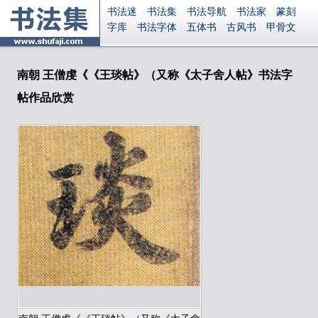
书法迷
书法集
书法导航
书法家
篆刻
字库
书法字体
五体书
古风书
甲骨文
古印
篆书
篆体
光明书
集美书
33书法
毛笔字
钢笔字
多体书
花鸟字
書法视频
集字
字形
大字
篆刻之家
字源
国学
南朝 王僧虔《《王琰帖》（又称《太子舍人帖》书法字
古籍
中医
象棋
游戏
电子书
商城
帖作品欣赏
起名
识字
英语
印章
签名
硬筆字
字体下载
免费字体
中文字体
英文字体
Ai矢量
P图宝
南无阿弥陀佛
意见反馈
安全网站
显广告
捐赠
繁體版
登录