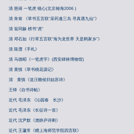
清 慈禧 一笔虎 镜心(北京翰海2006 )
清 朱耷 《草书五言联“采药逢三岛 寻真遇九仙”》
清 翁同龢 榜书“虎”
清 邓石如《行草五言联“海为龙世界 天是鹤家乡”》
清 陈澧《手札》
清 马德昭《一笔虎字》(西安碑林博物馆)
清 黄慎《草书桃花源记》
清 黄慎《送汪瞻侯归姑苏诗》
王铎《自书诗帖》
近代 毛泽东 《沁园春 长沙》
近代 毛泽东《长征诗一首》
近代 沈尹默《澹静庐诗剩》
近代 王蘧常《赠上海师范学院四言联》