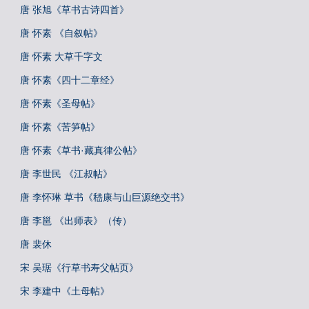
唐 张旭《草书古诗四首》
唐 怀素 《自叙帖》
唐 怀素 大草千字文
唐 怀素《四十二章经》
唐 怀素《圣母帖》
唐 怀素《苦笋帖》
唐 怀素《草书·藏真律公帖》
唐 李世民 《江叔帖》
唐 李怀琳 草书《嵇康与山巨源绝交书》
唐 李邕 《出师表》（传）
唐 裴休
宋 吴琚《行草书寿父帖页》
宋 李建中《土母帖》