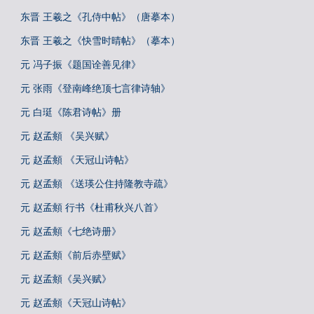
东晋 王羲之《孔侍中帖》（唐摹本）
东晋 王羲之《快雪时晴帖》（摹本）
元 冯子振《题国诠善见律》
元 张雨《登南峰绝顶七言律诗轴》
元 白珽《陈君诗帖》册
元 赵孟頫 《吴兴赋》
元 赵孟頫 《天冠山诗帖》
元 赵孟頫 《送瑛公住持隆教寺疏》
元 赵孟頫 行书《杜甫秋兴八首》
元 赵孟頫《七绝诗册》
元 赵孟頫《前后赤壁赋》
元 赵孟頫《吴兴赋》
元 赵孟頫《天冠山诗帖》