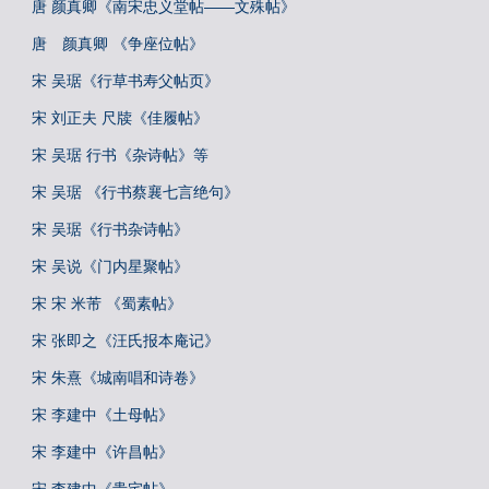
唐 颜真卿《南宋忠义堂帖——文殊帖》
唐 颜真卿 《争座位帖》
宋 吴琚《行草书寿父帖页》
宋 刘正夫 尺牍《佳履帖》
宋 吴琚 行书《杂诗帖》等
宋 吴琚 《行书蔡襄七言绝句》
宋 吴琚《行书杂诗帖》
宋 吴说《门内星聚帖》
宋 宋 米芾 《蜀素帖》
宋 张即之《汪氏报本庵记》
宋 朱熹《城南唱和诗卷》
宋 李建中《土母帖》
宋 李建中《许昌帖》