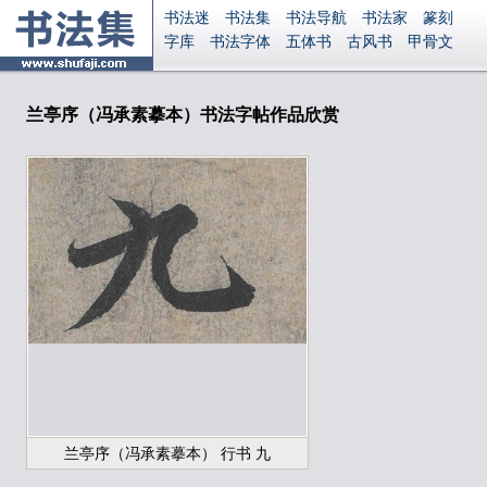
书法迷
书法集
书法导航
书法家
篆刻
字库
书法字体
五体书
古风书
甲骨文
古印
篆书
篆体
光明书
集美书
33书法
毛笔字
钢笔字
多体书
花鸟字
書法视频
集字
字形
大字
篆刻之家
字源
国学
兰亭序（冯承素摹本）书法字帖作品欣赏
古籍
中医
象棋
游戏
电子书
商城
起名
识字
英语
印章
签名
硬筆字
字体下载
免费字体
中文字体
英文字体
Ai矢量
P图宝
南无阿弥陀佛
意见反馈
安全网站
显广告
捐赠
繁體版
登录
兰亭序（冯承素摹本） 行书 九