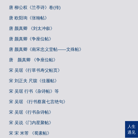
唐 柳公权《兰亭诗》卷(传)
唐 欧阳询《张翰帖》
唐 颜真卿 《刘太冲叙》
唐 颜真卿《争座位帖》
唐 颜真卿《南宋忠义堂帖——文殊帖》
唐 颜真卿 《争座位帖》
宋 吴琚《行草书寿父帖页》
宋 刘正夫 尺牍《佳履帖》
宋 吴琚 行书《杂诗帖》等
宋 吴琚 《行书蔡襄七言绝句》
宋 吴琚《行书杂诗帖》
宋 吴说《门内星聚帖》
人生
遇见
宋 宋 米芾 《蜀素帖》