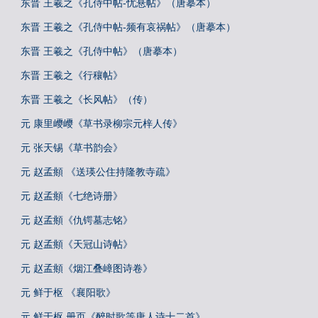
东晋 王羲之《孔侍中帖-忧悬帖》（唐摹本）
东晋 王羲之《孔侍中帖-频有哀祸帖》（唐摹本）
东晋 王羲之《孔侍中帖》（唐摹本）
东晋 王羲之《行穰帖》
东晋 王羲之《长风帖》（传）
元 康里巎巎《草书录柳宗元梓人传》
元 张天锡《草书韵会》
元 赵孟頫 《送瑛公住持隆教寺疏》
元 赵孟頫《七绝诗册》
元 赵孟頫《仇锷墓志铭》
元 赵孟頫《天冠山诗帖》
元 赵孟頫《烟江叠嶂图诗卷》
元 鲜于枢 《襄阳歌》
元 鲜于枢 册页《醉时歌等唐人诗十二首》