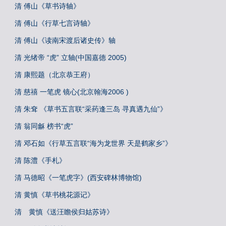
清 傅山《草书诗轴》
清 傅山《行草七言诗轴》
清 傅山《读南宋渡后诸史传》轴
清 光绪帝 “虎” 立轴(中国嘉德 2005)
清 康熙题（北京恭王府）
清 慈禧 一笔虎 镜心(北京翰海2006 )
清 朱耷 《草书五言联“采药逢三岛 寻真遇九仙”》
清 翁同龢 榜书“虎”
清 邓石如《行草五言联“海为龙世界 天是鹤家乡”》
清 陈澧《手札》
清 马德昭《一笔虎字》(西安碑林博物馆)
清 黄慎《草书桃花源记》
清 黄慎《送汪瞻侯归姑苏诗》