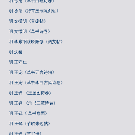
明 徐渭《草书白燕诗卷》
明 徐渭《行草应制咏剑轴》
明 文徵明《苦疡帖》
明 文徵明《草书诗卷》
明 李东阳跋欧阳修《灼艾帖》
明 沈粲
明 王守仁
明 王宠《草书五言诗轴》
明 王宠《草书李白古风诗卷》
明 王铎 《王屋图诗卷》
明 王铎 《隶书三潭诗卷》
明 王铎《 草书扇面》
明 王铎《节临来迟帖》
明 王铎《草书册》