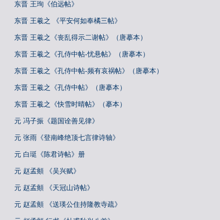
东晋 王珣《伯远帖》
东晋 王羲之 《平安何如奉橘三帖》
东晋 王羲之《丧乱得示二谢帖》（唐摹本）
东晋 王羲之《孔侍中帖-忧悬帖》（唐摹本）
东晋 王羲之《孔侍中帖-频有哀祸帖》（唐摹本）
东晋 王羲之《孔侍中帖》（唐摹本）
东晋 王羲之《快雪时晴帖》（摹本）
元 冯子振《题国诠善见律》
元 张雨《登南峰绝顶七言律诗轴》
元 白珽《陈君诗帖》册
元 赵孟頫 《吴兴赋》
元 赵孟頫 《天冠山诗帖》
元 赵孟頫 《送瑛公住持隆教寺疏》