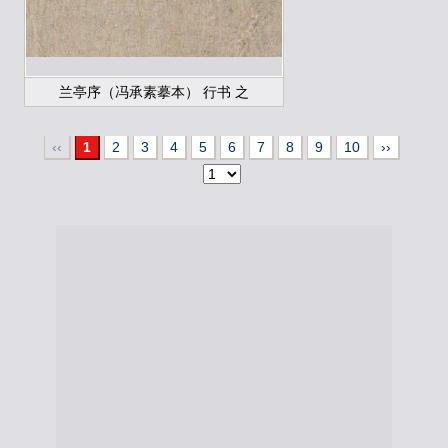
兰亭序（冯承素摹本） 行书 之
‹‹
1
2
3
4
5
6
7
8
9
10
››