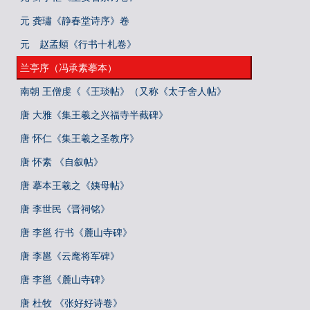
元 龚璛《静春堂诗序》卷
元 赵孟頫《行书十札卷》
兰亭序（冯承素摹本）
南朝 王僧虔《《王琰帖》（又称《太子舍人帖》
唐 大雅《集王羲之兴福寺半截碑》
唐 怀仁《集王羲之圣教序》
唐 怀素 《自叙帖》
唐 摹本王羲之《姨母帖》
唐 李世民《晋祠铭》
唐 李邕 行书《麓山寺碑》
唐 李邕《云麾将军碑》
唐 李邕《麓山寺碑》
唐 杜牧 《张好好诗卷》