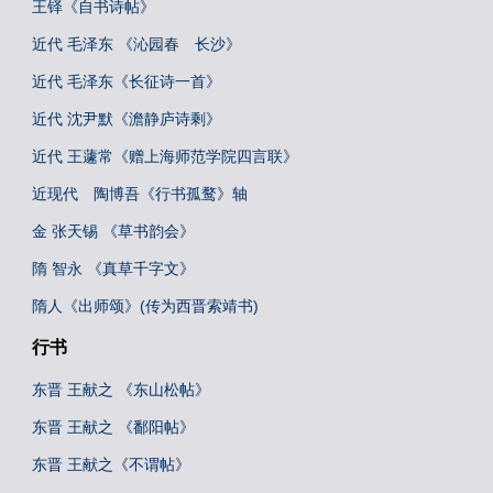
王铎《自书诗帖》
近代 毛泽东 《沁园春 长沙》
近代 毛泽东《长征诗一首》
近代 沈尹默《澹静庐诗剩》
近代 王蘧常《赠上海师范学院四言联》
近现代 陶博吾《行书孤鹜》轴
金 张天锡 《草书韵会》
隋 智永 《真草千字文》
隋人《出师颂》(传为西晋索靖书)
行书
东晋 王献之 《东山松帖》
东晋 王献之 《鄱阳帖》
东晋 王献之《不谓帖》