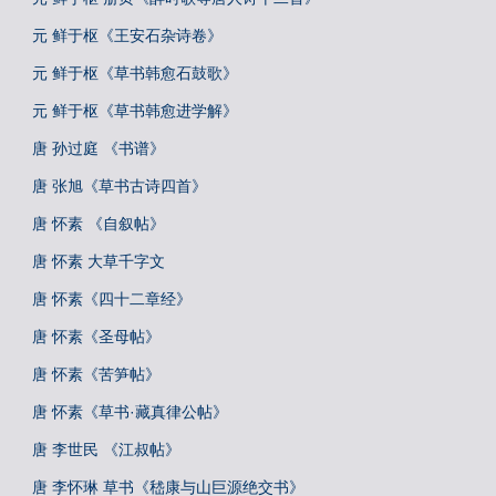
元 鲜于枢《王安石杂诗卷》
元 鲜于枢《草书韩愈石鼓歌》
元 鲜于枢《草书韩愈进学解》
唐 孙过庭 《书谱》
唐 张旭《草书古诗四首》
唐 怀素 《自叙帖》
唐 怀素 大草千字文
唐 怀素《四十二章经》
唐 怀素《圣母帖》
唐 怀素《苦笋帖》
唐 怀素《草书·藏真律公帖》
唐 李世民 《江叔帖》
唐 李怀琳 草书《嵇康与山巨源绝交书》