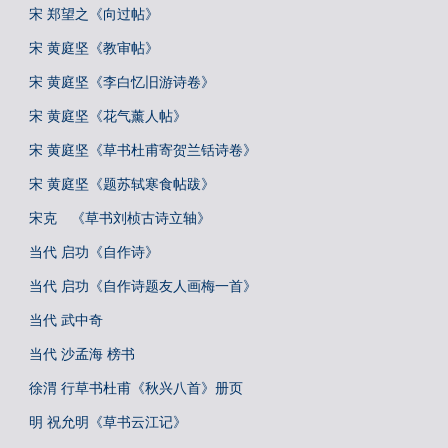
宋 郑望之《向过帖》
宋 黄庭坚《教审帖》
宋 黄庭坚《李白忆旧游诗卷》
宋 黄庭坚《花气薰人帖》
宋 黄庭坚《草书杜甫寄贺兰铦诗卷》
宋 黄庭坚《题苏轼寒食帖跋》
宋克 《草书刘桢古诗立轴》
当代 启功《自作诗》
当代 启功《自作诗题友人画梅一首》
当代 武中奇
当代 沙孟海 榜书
徐渭 行草书杜甫《秋兴八首》册页
明 祝允明《草书云江记》