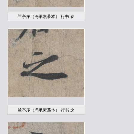
兰亭序（冯承素摹本） 行书 春
兰亭序（冯承素摹本） 行书 之