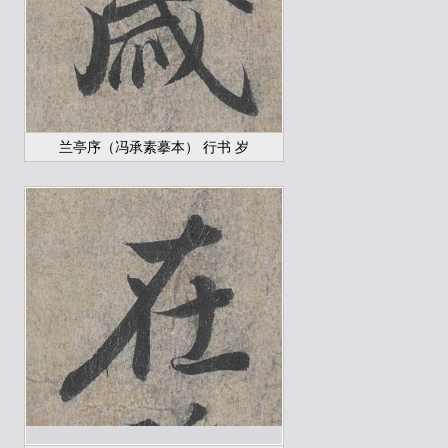
兰亭序（冯承素摹本） 行书 岁