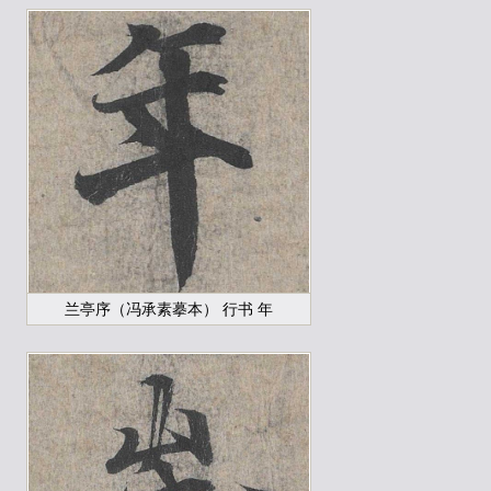
兰亭序（冯承素摹本） 行书 年