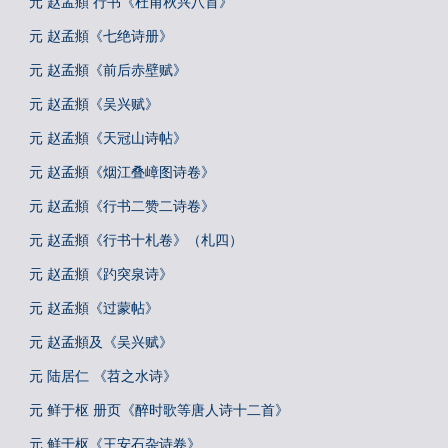
元 赵孟頫 行书《杜甫秋兴八首》
元 赵孟頫《七绝诗册》
元 赵孟頫《前后赤壁赋》
元 赵孟頫《吴兴赋》
元 赵孟頫《天冠山诗帖》
元 赵孟頫《烟江叠嶂图诗卷》
元 赵孟頫《行书二赞二诗卷》
元 赵孟頫《行书十札卷》（札四）
元 赵孟頫《趵突泉诗》
元 赵孟頫《过蒙帖》
元 赵孟頫及《吴兴赋》
元 陆居仁 《苕之水诗》
元 鲜于枢 册页《醉时歌等唐人诗十二首》
元 鲜于枢《王安石杂诗卷》