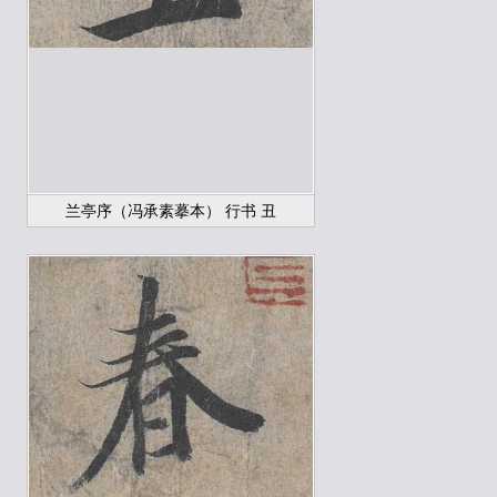
兰亭序（冯承素摹本） 行书 丑