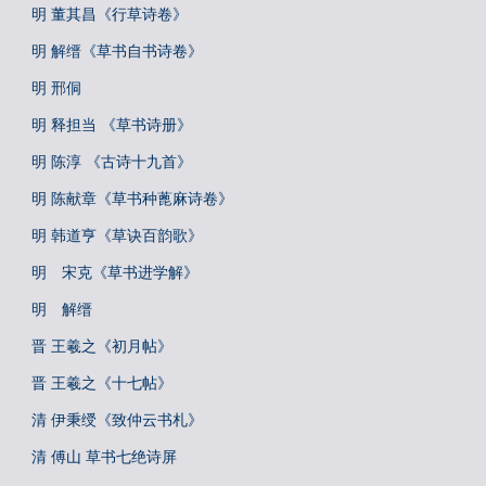
明 董其昌《行草诗卷》
明 解缙《草书自书诗卷》
明 邢侗
明 释担当 《草书诗册》
明 陈淳 《古诗十九首》
明 陈献章《草书种蓖麻诗卷》
明 韩道亨《草诀百韵歌》
明 宋克《草书进学解》
明 解缙
晋 王羲之《初月帖》
晋 王羲之《十七帖》
清 伊秉绶《致仲云书札》
清 傅山 草书七绝诗屏