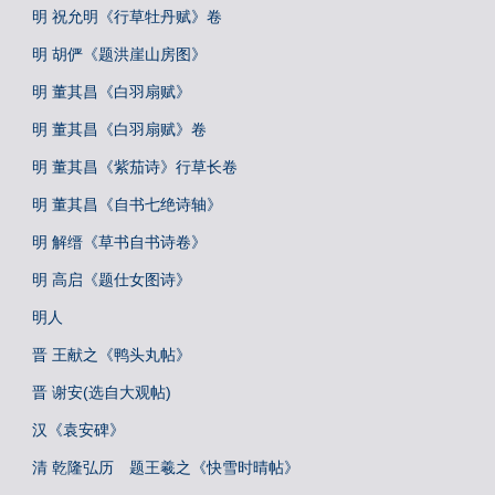
明 祝允明《行草牡丹赋》卷
明 胡俨《题洪崖山房图》
明 董其昌《白羽扇赋》
明 董其昌《白羽扇赋》卷
明 董其昌《紫茄诗》行草长卷
明 董其昌《自书七绝诗轴》
明 解缙《草书自书诗卷》
明 高启《题仕女图诗》
明人
晋 王献之《鸭头丸帖》
晋 谢安(选自大观帖)
汉《袁安碑》
清 乾隆弘历 题王羲之《快雪时晴帖》