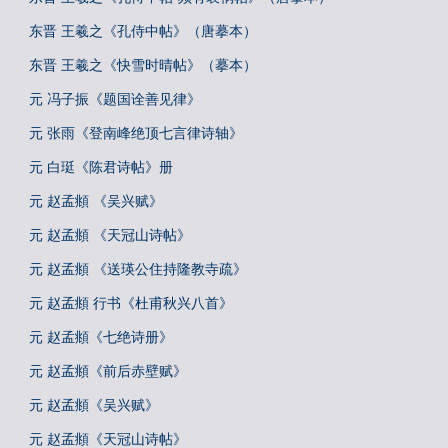
东晋 王羲之《孔侍中帖》（唐摹本）
东晋 王羲之《快雪时晴帖》（摹本）
元 冯子振《题国诠善见律》
元 张雨《登南峰绝顶七言律诗轴》
元 白珽《陈君诗帖》册
元 赵孟頫 《吴兴赋》
元 赵孟頫 《天冠山诗帖》
元 赵孟頫 《送瑛公住持隆教寺疏》
元 赵孟頫 行书《杜甫秋兴八首》
元 赵孟頫《七绝诗册》
元 赵孟頫《前后赤壁赋》
元 赵孟頫《吴兴赋》
元 赵孟頫《天冠山诗帖》