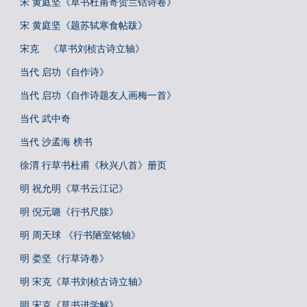
宋 黄庭坚《草书杜甫寄贺兰铦诗卷》
宋 黄庭坚《题苏轼寒食帖跋》
宋克 《草书刘桢古诗立轴》
当代 启功《自作诗》
当代 启功《自作诗题友人画梅一首》
当代 武中奇
当代 沙孟海 榜书
徐渭 行草书杜甫《秋兴八首》册页
明 祝允明《草书云江记》
明 倪元璐《行书尺牍》
明 周天球 《行书陋室铭轴》
明 娄坚《行草诗卷》
明 宋克《草书刘桢古诗立轴》
明 宋克《草书进学解》