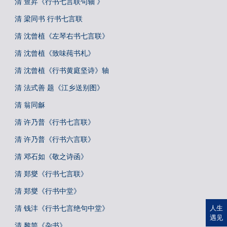
清 查昇《行书七言联句轴 》
清 梁同书 行书七言联
清 沈曾植《左琴右书七言联》
清 沈曾植《致味莼书札》
清 沈曾植《行书黄庭坚诗》轴
清 法式善 题《江乡送别图》
清 翁同龢
清 许乃普《行书七言联》
清 许乃普《行书六言联》
清 邓石如《敬之诗函》
清 郑燮《行书七言联》
清 郑燮《行书中堂》
清 钱沣《行书七言绝句中堂》
人生
遇见
清 黎简《杂书》