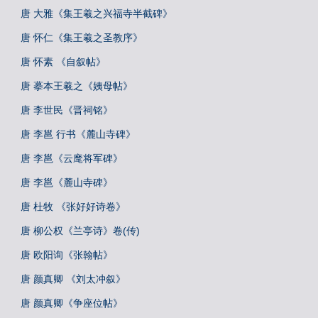
唐 大雅《集王羲之兴福寺半截碑》
唐 怀仁《集王羲之圣教序》
唐 怀素 《自叙帖》
唐 摹本王羲之《姨母帖》
唐 李世民《晋祠铭》
唐 李邕 行书《麓山寺碑》
唐 李邕《云麾将军碑》
唐 李邕《麓山寺碑》
唐 杜牧 《张好好诗卷》
唐 柳公权《兰亭诗》卷(传)
唐 欧阳询《张翰帖》
唐 颜真卿 《刘太冲叙》
唐 颜真卿《争座位帖》