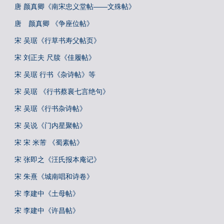
唐 颜真卿《南宋忠义堂帖——文殊帖》
唐 颜真卿 《争座位帖》
宋 吴琚《行草书寿父帖页》
宋 刘正夫 尺牍《佳履帖》
宋 吴琚 行书《杂诗帖》等
宋 吴琚 《行书蔡襄七言绝句》
宋 吴琚《行书杂诗帖》
宋 吴说《门内星聚帖》
宋 宋 米芾 《蜀素帖》
宋 张即之《汪氏报本庵记》
宋 朱熹《城南唱和诗卷》
宋 李建中《土母帖》
宋 李建中《许昌帖》