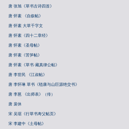
唐 张旭《草书古诗四首》
唐 怀素 《自叙帖》
唐 怀素 大草千字文
唐 怀素《四十二章经》
唐 怀素《圣母帖》
唐 怀素《苦笋帖》
唐 怀素《草书·藏真律公帖》
唐 李世民 《江叔帖》
唐 李怀琳 草书《嵇康与山巨源绝交书》
唐 李邕 《出师表》（传）
唐 裴休
宋 吴琚《行草书寿父帖页》
宋 李建中《土母帖》