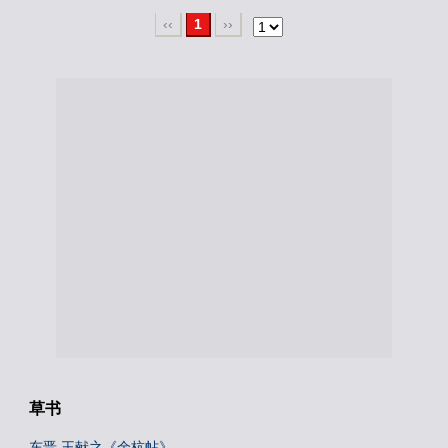
‹‹
1
››
草书
东晋 王献之《余杭帖》