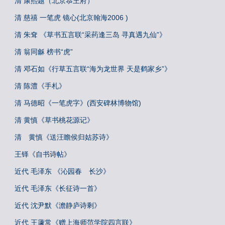
清 康熙题（北京恭王府）
清 慈禧 一笔虎 镜心(北京翰海2006 )
清 朱耷 《草书五言联“采药逢三岛 寻真遇九仙”》
清 翁同龢 榜书“虎”
清 邓石如《行草五言联“海为龙世界 天是鹤家乡”》
清 陈澧《手札》
清 马德昭《一笔虎字》(西安碑林博物馆)
清 黄慎《草书桃花源记》
清 黄慎《送汪瞻侯归姑苏诗》
王铎《自书诗帖》
近代 毛泽东 《沁园春 长沙》
近代 毛泽东《长征诗一首》
近代 沈尹默《澹静庐诗剩》
近代 王蘧常《赠上海师范学院四言联》