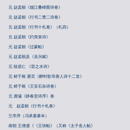
元 赵孟頫《烟江叠嶂图诗卷》
元 赵孟頫《行书二赞二诗卷》
元 赵孟頫《行书十札卷》（札四）
元 赵孟頫《趵突泉诗》
元 赵孟頫《过蒙帖》
元 赵孟頫及《吴兴赋》
元 陆居仁 《苕之水诗》
元 鲜于枢 册页《醉时歌等唐人诗十二首》
元 鲜于枢《王安石杂诗卷》
元 龚璛《静春堂诗序》卷
元 赵孟頫《行书十札卷》
兰亭序（冯承素摹本）
南朝 王僧虔《《王琰帖》（又称《太子舍人帖》