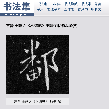
书法迷
书法集
书法导航
书法家
篆刻
字库
书法字体
五体书
古风书
甲骨文
古印
篆书
篆体
光明书
集美书
33书法
毛笔字
钢笔字
多体书
花鸟字
書法视频
集字
字形
大字
篆刻之家
字源
国学
东晋 王献之《不谓帖》书法字帖作品欣赏
古籍
中医
象棋
游戏
电子书
商城
起名
识字
英语
印章
签名
硬筆字
字体下载
免费字体
中文字体
英文字体
Ai矢量
P图宝
南无阿弥陀佛
意见反馈
安全网站
显广告
捐赠
繁體版
登录
东晋 王献之《不谓帖》 行书 鄱