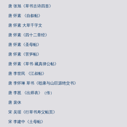
唐 张旭《草书古诗四首》
唐 怀素 《自叙帖》
唐 怀素 大草千字文
唐 怀素《四十二章经》
唐 怀素《圣母帖》
唐 怀素《苦笋帖》
唐 怀素《草书·藏真律公帖》
唐 李世民 《江叔帖》
唐 李怀琳 草书《嵇康与山巨源绝交书》
唐 李邕 《出师表》（传）
唐 裴休
宋 吴琚《行草书寿父帖页》
宋 李建中《土母帖》