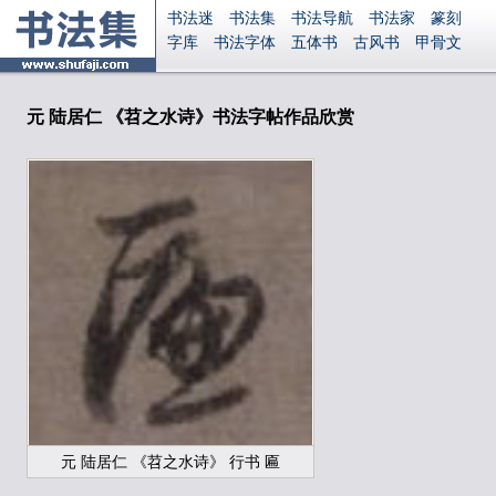
书法迷
书法集
书法导航
书法家
篆刻
字库
书法字体
五体书
古风书
甲骨文
古印
篆书
篆体
光明书
集美书
33书法
毛笔字
钢笔字
多体书
花鸟字
書法视频
集字
字形
大字
篆刻之家
字源
国学
元 陆居仁 《苕之水诗》书法字帖作品欣赏
古籍
中医
象棋
游戏
电子书
商城
起名
识字
英语
印章
签名
硬筆字
字体下载
免费字体
中文字体
英文字体
Ai矢量
P图宝
南无阿弥陀佛
意见反馈
安全网站
显广告
捐赠
繁體版
登录
元 陆居仁 《苕之水诗》 行书 匾