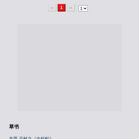
‹‹
1
››
草书
东晋 王献之《余杭帖》