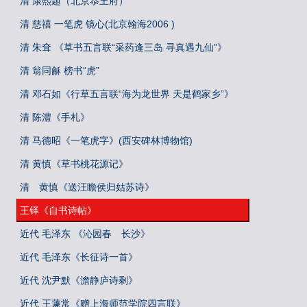
清 康熙题（北京恭王府）
清 慈禧 一笔虎 镜心(北京翰海2006 )
清 朱耷 《草书五言联“采药逢三岛 寻真遇九仙”》
清 翁同龢 榜书“虎”
清 邓石如《行草五言联“海为龙世界 天是鹤家乡”》
清 陈澧《手札》
清 马德昭《一笔虎字》(西安碑林博物馆)
清 黄慎《草书桃花源记》
清 黄慎《送汪瞻侯归姑苏诗》
王铎《自书诗帖》
近代 毛泽东 《沁园春 长沙》
近代 毛泽东《长征诗一首》
近代 沈尹默《澹静庐诗剩》
近代 王蘧常《赠上海师范学院四言联》