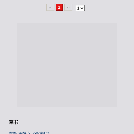
‹‹
1
››
草书
东晋 王献之《余杭帖》