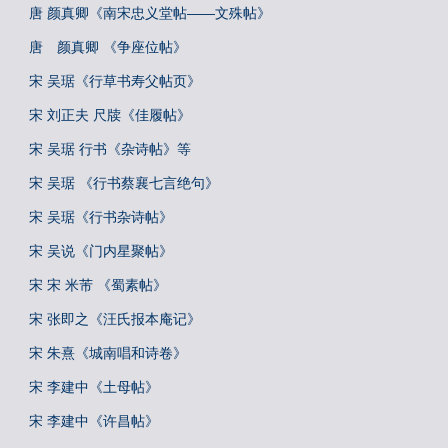
唐 颜真卿《南宋忠义堂帖——文殊帖》
唐 颜真卿 《争座位帖》
宋 吴琚《行草书寿父帖页》
宋 刘正夫 尺牍《佳履帖》
宋 吴琚 行书《杂诗帖》等
宋 吴琚 《行书蔡襄七言绝句》
宋 吴琚《行书杂诗帖》
宋 吴说《门内星聚帖》
宋 宋 米芾 《蜀素帖》
宋 张即之《汪氏报本庵记》
宋 朱熹《城南唱和诗卷》
宋 李建中《土母帖》
宋 李建中《许昌帖》