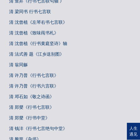
清 查昇《行书七言联句轴 》
清 梁同书 行书七言联
清 沈曾植《左琴右书七言联》
清 沈曾植《致味莼书札》
清 沈曾植《行书黄庭坚诗》轴
清 法式善 题《江乡送别图》
清 翁同龢
清 许乃普《行书七言联》
清 许乃普《行书六言联》
清 邓石如《敬之诗函》
清 郑燮《行书七言联》
清 郑燮《行书中堂》
清 钱沣《行书七言绝句中堂》
人生
遇见
清 黎简《杂书》