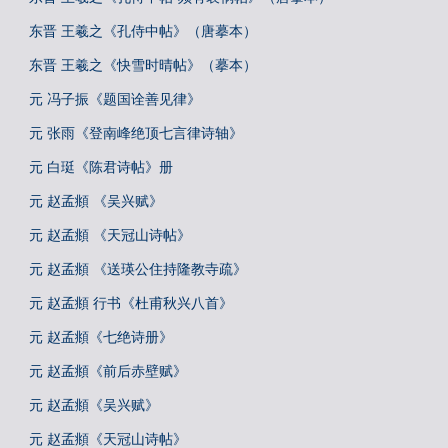
东晋 王羲之《孔侍中帖》（唐摹本）
东晋 王羲之《快雪时晴帖》（摹本）
元 冯子振《题国诠善见律》
元 张雨《登南峰绝顶七言律诗轴》
元 白珽《陈君诗帖》册
元 赵孟頫 《吴兴赋》
元 赵孟頫 《天冠山诗帖》
元 赵孟頫 《送瑛公住持隆教寺疏》
元 赵孟頫 行书《杜甫秋兴八首》
元 赵孟頫《七绝诗册》
元 赵孟頫《前后赤壁赋》
元 赵孟頫《吴兴赋》
元 赵孟頫《天冠山诗帖》