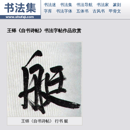
书法迷
书法集
书法导航
书法家
篆刻
字库
书法字体
五体书
古风书
甲骨文
古印
篆书
篆体
光明书
集美书
33书法
毛笔字
钢笔字
多体书
花鸟字
書法视频
集字
字形
大字
篆刻之家
字源
国学
王铎《自书诗帖》书法字帖作品欣赏
古籍
中医
象棋
游戏
电子书
商城
起名
识字
英语
印章
签名
硬筆字
字体下载
免费字体
中文字体
英文字体
Ai矢量
P图宝
南无阿弥陀佛
意见反馈
安全网站
显广告
捐赠
繁體版
登录
王铎《自书诗帖》 行书 艇