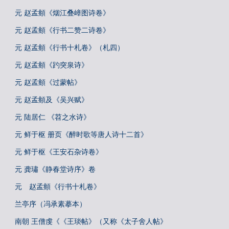
元 赵孟頫《烟江叠嶂图诗卷》
元 赵孟頫《行书二赞二诗卷》
元 赵孟頫《行书十札卷》（札四）
元 赵孟頫《趵突泉诗》
元 赵孟頫《过蒙帖》
元 赵孟頫及《吴兴赋》
元 陆居仁 《苕之水诗》
元 鲜于枢 册页《醉时歌等唐人诗十二首》
元 鲜于枢《王安石杂诗卷》
元 龚璛《静春堂诗序》卷
元 赵孟頫《行书十札卷》
兰亭序（冯承素摹本）
南朝 王僧虔《《王琰帖》（又称《太子舍人帖》