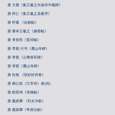
唐 大雅《集王羲之兴福寺半截碑》
唐 怀仁《集王羲之圣教序》
唐 怀素 《自叙帖》
唐 摹本王羲之《姨母帖》
唐 李世民《晋祠铭》
唐 李邕 行书《麓山寺碑》
唐 李邕《云麾将军碑》
唐 李邕《麓山寺碑》
唐 杜牧 《张好好诗卷》
唐 柳公权《兰亭诗》卷(传)
唐 欧阳询《张翰帖》
唐 颜真卿 《刘太冲叙》
唐 颜真卿《争座位帖》