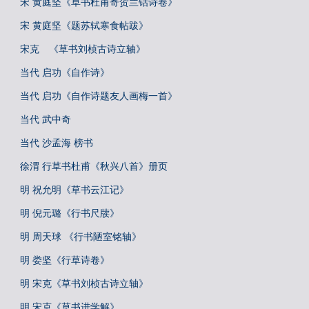
宋 黄庭坚《草书杜甫寄贺兰铦诗卷》
宋 黄庭坚《题苏轼寒食帖跋》
宋克 《草书刘桢古诗立轴》
当代 启功《自作诗》
当代 启功《自作诗题友人画梅一首》
当代 武中奇
当代 沙孟海 榜书
徐渭 行草书杜甫《秋兴八首》册页
明 祝允明《草书云江记》
明 倪元璐《行书尺牍》
明 周天球 《行书陋室铭轴》
明 娄坚《行草诗卷》
明 宋克《草书刘桢古诗立轴》
明 宋克《草书进学解》