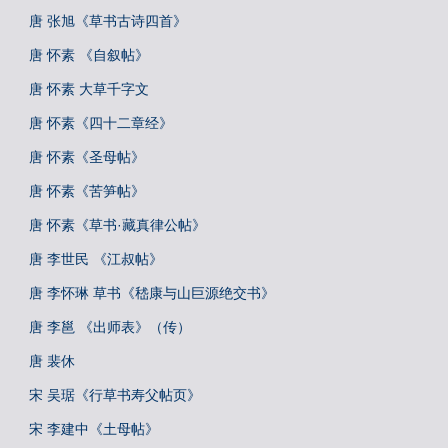
唐 张旭《草书古诗四首》
唐 怀素 《自叙帖》
唐 怀素 大草千字文
唐 怀素《四十二章经》
唐 怀素《圣母帖》
唐 怀素《苦笋帖》
唐 怀素《草书·藏真律公帖》
唐 李世民 《江叔帖》
唐 李怀琳 草书《嵇康与山巨源绝交书》
唐 李邕 《出师表》（传）
唐 裴休
宋 吴琚《行草书寿父帖页》
宋 李建中《土母帖》