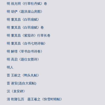
明 祝允明《行草牡丹赋》卷
明 胡俨《题洪崖山房图》
明 董其昌《白羽扇赋》
明 董其昌《白羽扇赋》卷
明 董其昌《紫茄诗》行草长卷
明 董其昌《自书七绝诗轴》
明 解缙《草书自书诗卷》
明 高启《题仕女图诗》
明人
晋 王献之《鸭头丸帖》
晋 谢安(选自大观帖)
汉《袁安碑》
清 乾隆弘历 题王羲之《快雪时晴帖》