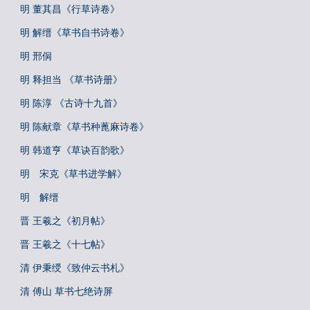
明 董其昌《行草诗卷》
明 解缙《草书自书诗卷》
明 邢侗
明 释担当 《草书诗册》
明 陈淳 《古诗十九首》
明 陈献章《草书种蓖麻诗卷》
明 韩道亨《草诀百韵歌》
明 宋克《草书进学解》
明 解缙
晋 王羲之《初月帖》
晋 王羲之《十七帖》
清 伊秉绶《致仲云书札》
清 傅山 草书七绝诗屏