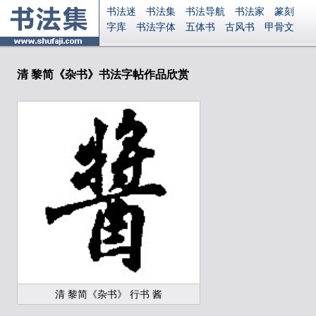
书法迷
书法集
书法导航
书法家
篆刻
字库
书法字体
五体书
古风书
甲骨文
古印
篆书
篆体
光明书
集美书
33书法
毛笔字
钢笔字
多体书
花鸟字
書法视频
集字
字形
大字
篆刻之家
字源
国学
清 黎简《杂书》书法字帖作品欣赏
古籍
中医
象棋
游戏
电子书
商城
起名
识字
英语
印章
签名
硬筆字
字体下载
免费字体
中文字体
英文字体
Ai矢量
P图宝
南无阿弥陀佛
意见反馈
安全网站
显广告
捐赠
繁體版
登录
清 黎简《杂书》 行书 酱