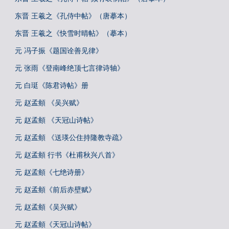
东晋 王羲之《孔侍中帖》（唐摹本）
东晋 王羲之《快雪时晴帖》（摹本）
元 冯子振《题国诠善见律》
元 张雨《登南峰绝顶七言律诗轴》
元 白珽《陈君诗帖》册
元 赵孟頫 《吴兴赋》
元 赵孟頫 《天冠山诗帖》
元 赵孟頫 《送瑛公住持隆教寺疏》
元 赵孟頫 行书《杜甫秋兴八首》
元 赵孟頫《七绝诗册》
元 赵孟頫《前后赤壁赋》
元 赵孟頫《吴兴赋》
元 赵孟頫《天冠山诗帖》