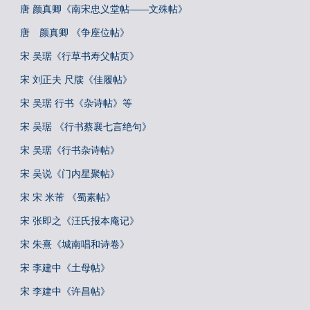
唐 颜真卿《南宋忠义堂帖——文殊帖》
唐 颜真卿 《争座位帖》
宋 吴琚《行草书寿父帖页》
宋 刘正夫 尺牍《佳履帖》
宋 吴琚 行书《杂诗帖》等
宋 吴琚 《行书蔡襄七言绝句》
宋 吴琚《行书杂诗帖》
宋 吴说《门内星聚帖》
宋 宋 米芾 《蜀素帖》
宋 张即之《汪氏报本庵记》
宋 朱熹《城南唱和诗卷》
宋 李建中《土母帖》
宋 李建中《许昌帖》