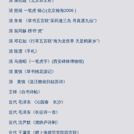
清 康熙题（北京恭王府）
清 慈禧 一笔虎 镜心(北京翰海2006 )
清 朱耷 《草书五言联“采药逢三岛 寻真遇九仙”》
清 翁同龢 榜书“虎”
清 邓石如《行草五言联“海为龙世界 天是鹤家乡”》
清 陈澧《手札》
清 马德昭《一笔虎字》(西安碑林博物馆)
清 黄慎《草书桃花源记》
清 黄慎《送汪瞻侯归姑苏诗》
王铎《自书诗帖》
近代 毛泽东 《沁园春 长沙》
近代 毛泽东《长征诗一首》
近代 沈尹默《澹静庐诗剩》
近代 王蘧常《赠上海师范学院四言联》