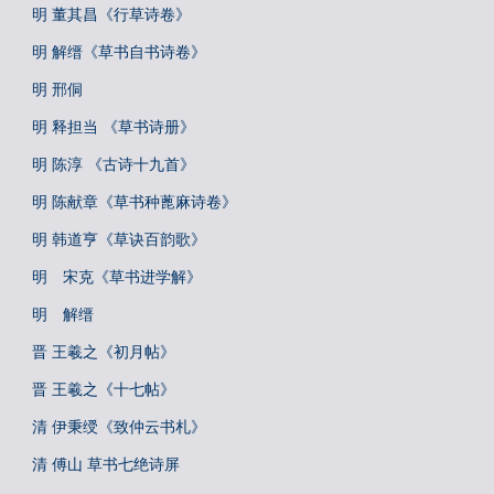
明 董其昌《行草诗卷》
明 解缙《草书自书诗卷》
明 邢侗
明 释担当 《草书诗册》
明 陈淳 《古诗十九首》
明 陈献章《草书种蓖麻诗卷》
明 韩道亨《草诀百韵歌》
明 宋克《草书进学解》
明 解缙
晋 王羲之《初月帖》
晋 王羲之《十七帖》
清 伊秉绶《致仲云书札》
清 傅山 草书七绝诗屏