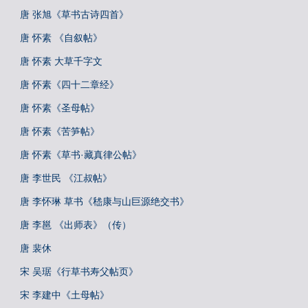
唐 张旭《草书古诗四首》
唐 怀素 《自叙帖》
唐 怀素 大草千字文
唐 怀素《四十二章经》
唐 怀素《圣母帖》
唐 怀素《苦笋帖》
唐 怀素《草书·藏真律公帖》
唐 李世民 《江叔帖》
唐 李怀琳 草书《嵇康与山巨源绝交书》
唐 李邕 《出师表》（传）
唐 裴休
宋 吴琚《行草书寿父帖页》
宋 李建中《土母帖》