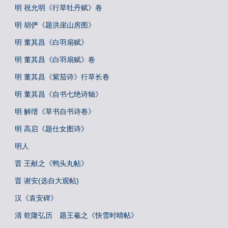
明 祝允明《行草牡丹赋》卷
明 胡俨《题洪崖山房图》
明 董其昌《白羽扇赋》
明 董其昌《白羽扇赋》卷
明 董其昌《紫茄诗》行草长卷
明 董其昌《自书七绝诗轴》
明 解缙《草书自书诗卷》
明 高启《题仕女图诗》
明人
晋 王献之《鸭头丸帖》
晋 谢安(选自大观帖)
汉《袁安碑》
清 乾隆弘历 题王羲之《快雪时晴帖》