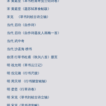
宋 黄庭坚《草书杜甫寄贺兰铦诗卷》
宋 黄庭坚《题苏轼寒食帖跋》
宋克 《草书刘桢古诗立轴》
当代 启功《自作诗》
当代 启功《自作诗题友人画梅一首》
当代 武中奇
当代 沙孟海 榜书
徐渭 行草书杜甫《秋兴八首》册页
明 祝允明《草书云江记》
明 倪元璐《行书尺牍》
明 周天球 《行书陋室铭轴》
明 娄坚《行草诗卷》
明 宋克《草书刘桢古诗立轴》
明 宋克《草书进学解》