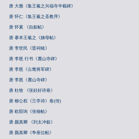
唐 大雅《集王羲之兴福寺半截碑》
唐 怀仁《集王羲之圣教序》
唐 怀素 《自叙帖》
唐 摹本王羲之《姨母帖》
唐 李世民《晋祠铭》
唐 李邕 行书《麓山寺碑》
唐 李邕《云麾将军碑》
唐 李邕《麓山寺碑》
唐 杜牧 《张好好诗卷》
唐 柳公权《兰亭诗》卷(传)
唐 欧阳询《张翰帖》
唐 颜真卿 《刘太冲叙》
唐 颜真卿《争座位帖》