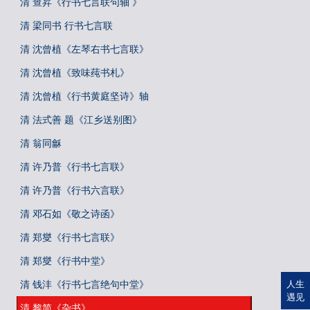
清 查昇《行书七言联句轴 》
清 梁同书 行书七言联
清 沈曾植《左琴右书七言联》
清 沈曾植《致味莼书札》
清 沈曾植《行书黄庭坚诗》轴
清 法式善 题《江乡送别图》
清 翁同龢
清 许乃普《行书七言联》
清 许乃普《行书六言联》
清 邓石如《敬之诗函》
清 郑燮《行书七言联》
清 郑燮《行书中堂》
清 钱沣《行书七言绝句中堂》
人生
遇见
清 黎简《杂书》