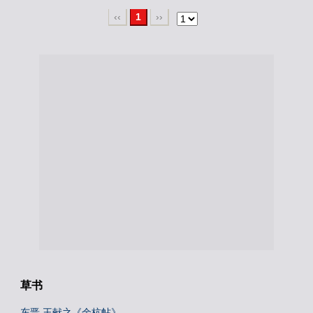
‹‹
1
››
草书
东晋 王献之《余杭帖》