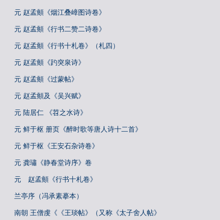
元 赵孟頫《烟江叠嶂图诗卷》
元 赵孟頫《行书二赞二诗卷》
元 赵孟頫《行书十札卷》（札四）
元 赵孟頫《趵突泉诗》
元 赵孟頫《过蒙帖》
元 赵孟頫及《吴兴赋》
元 陆居仁 《苕之水诗》
元 鲜于枢 册页《醉时歌等唐人诗十二首》
元 鲜于枢《王安石杂诗卷》
元 龚璛《静春堂诗序》卷
元 赵孟頫《行书十札卷》
兰亭序（冯承素摹本）
南朝 王僧虔《《王琰帖》（又称《太子舍人帖》