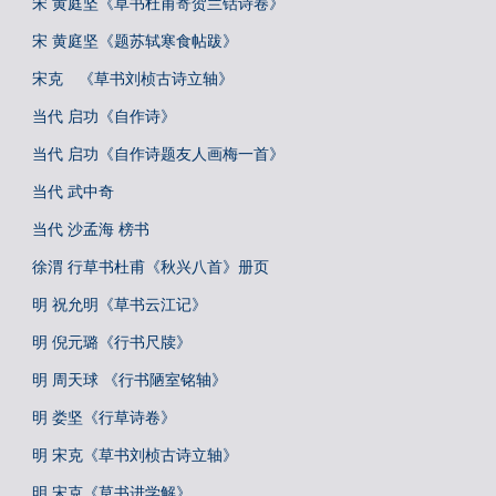
宋 黄庭坚《草书杜甫寄贺兰铦诗卷》
宋 黄庭坚《题苏轼寒食帖跋》
宋克 《草书刘桢古诗立轴》
当代 启功《自作诗》
当代 启功《自作诗题友人画梅一首》
当代 武中奇
当代 沙孟海 榜书
徐渭 行草书杜甫《秋兴八首》册页
明 祝允明《草书云江记》
明 倪元璐《行书尺牍》
明 周天球 《行书陋室铭轴》
明 娄坚《行草诗卷》
明 宋克《草书刘桢古诗立轴》
明 宋克《草书进学解》