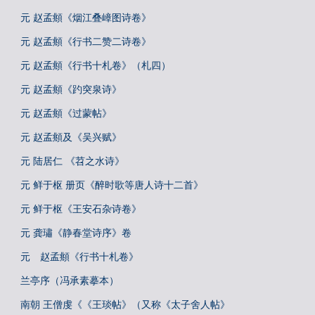
元 赵孟頫《烟江叠嶂图诗卷》
元 赵孟頫《行书二赞二诗卷》
元 赵孟頫《行书十札卷》（札四）
元 赵孟頫《趵突泉诗》
元 赵孟頫《过蒙帖》
元 赵孟頫及《吴兴赋》
元 陆居仁 《苕之水诗》
元 鲜于枢 册页《醉时歌等唐人诗十二首》
元 鲜于枢《王安石杂诗卷》
元 龚璛《静春堂诗序》卷
元 赵孟頫《行书十札卷》
兰亭序（冯承素摹本）
南朝 王僧虔《《王琰帖》（又称《太子舍人帖》