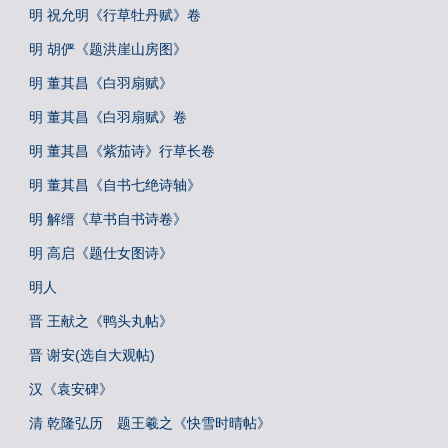
明 祝允明《行草牡丹赋》卷
明 胡俨《题洪崖山房图》
明 董其昌《白羽扇赋》
明 董其昌《白羽扇赋》卷
明 董其昌《紫茄诗》行草长卷
明 董其昌《自书七绝诗轴》
明 解缙《草书自书诗卷》
明 高启《题仕女图诗》
明人
晋 王献之《鸭头丸帖》
晋 谢安(选自大观帖)
汉《袁安碑》
清 乾隆弘历 题王羲之《快雪时晴帖》