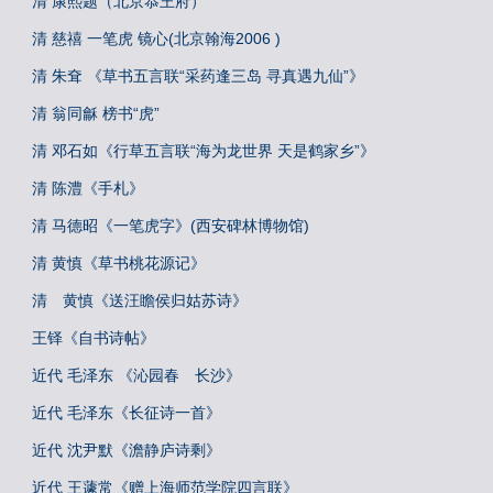
清 康熙题（北京恭王府）
清 慈禧 一笔虎 镜心(北京翰海2006 )
清 朱耷 《草书五言联“采药逢三岛 寻真遇九仙”》
清 翁同龢 榜书“虎”
清 邓石如《行草五言联“海为龙世界 天是鹤家乡”》
清 陈澧《手札》
清 马德昭《一笔虎字》(西安碑林博物馆)
清 黄慎《草书桃花源记》
清 黄慎《送汪瞻侯归姑苏诗》
王铎《自书诗帖》
近代 毛泽东 《沁园春 长沙》
近代 毛泽东《长征诗一首》
近代 沈尹默《澹静庐诗剩》
近代 王蘧常《赠上海师范学院四言联》