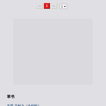
‹‹
1
››
草书
东晋 王献之《余杭帖》