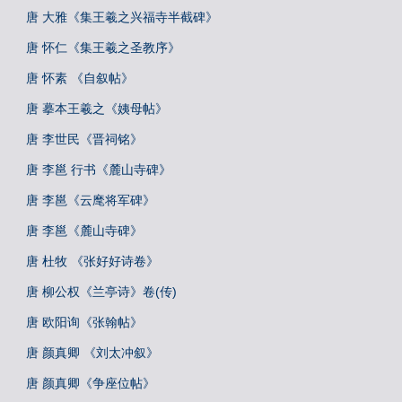
唐 大雅《集王羲之兴福寺半截碑》
唐 怀仁《集王羲之圣教序》
唐 怀素 《自叙帖》
唐 摹本王羲之《姨母帖》
唐 李世民《晋祠铭》
唐 李邕 行书《麓山寺碑》
唐 李邕《云麾将军碑》
唐 李邕《麓山寺碑》
唐 杜牧 《张好好诗卷》
唐 柳公权《兰亭诗》卷(传)
唐 欧阳询《张翰帖》
唐 颜真卿 《刘太冲叙》
唐 颜真卿《争座位帖》