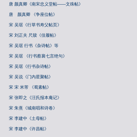
唐 颜真卿《南宋忠义堂帖——文殊帖》
唐 颜真卿 《争座位帖》
宋 吴琚《行草书寿父帖页》
宋 刘正夫 尺牍《佳履帖》
宋 吴琚 行书《杂诗帖》等
宋 吴琚 《行书蔡襄七言绝句》
宋 吴琚《行书杂诗帖》
宋 吴说《门内星聚帖》
宋 宋 米芾 《蜀素帖》
宋 张即之《汪氏报本庵记》
宋 朱熹《城南唱和诗卷》
宋 李建中《土母帖》
宋 李建中《许昌帖》