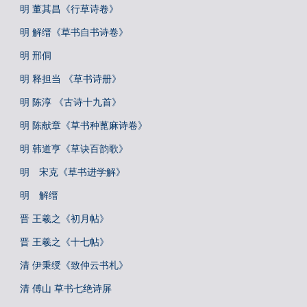
明 董其昌《行草诗卷》
明 解缙《草书自书诗卷》
明 邢侗
明 释担当 《草书诗册》
明 陈淳 《古诗十九首》
明 陈献章《草书种蓖麻诗卷》
明 韩道亨《草诀百韵歌》
明 宋克《草书进学解》
明 解缙
晋 王羲之《初月帖》
晋 王羲之《十七帖》
清 伊秉绶《致仲云书札》
清 傅山 草书七绝诗屏