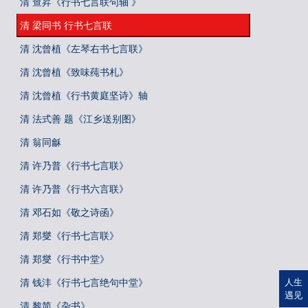
清 查昇《行书七言联句轴 》
清 梁同书 行书七言联
清 沈曾植《左琴右书七言联》
清 沈曾植《致味莼书札》
清 沈曾植《行书黄庭坚诗》轴
清 法式善 题《江乡送别图》
清 翁同龢
清 许乃普《行书七言联》
清 许乃普《行书六言联》
清 邓石如《敬之诗函》
清 郑燮《行书七言联》
清 郑燮《行书中堂》
清 钱沣《行书七言绝句中堂》
人生
遇见
清 黎简《杂书》