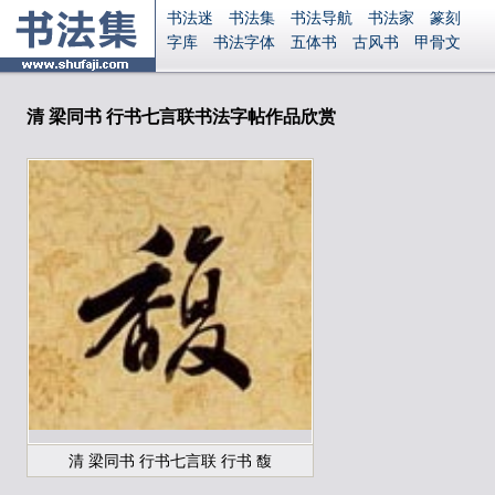
书法迷
书法集
书法导航
书法家
篆刻
字库
书法字体
五体书
古风书
甲骨文
古印
篆书
篆体
光明书
集美书
33书法
毛笔字
钢笔字
多体书
花鸟字
書法视频
集字
字形
大字
篆刻之家
字源
国学
清 梁同书 行书七言联书法字帖作品欣赏
古籍
中医
象棋
游戏
电子书
商城
起名
识字
英语
印章
签名
硬筆字
字体下载
免费字体
中文字体
英文字体
Ai矢量
P图宝
南无阿弥陀佛
意见反馈
安全网站
显广告
捐赠
繁體版
登录
清 梁同书 行书七言联 行书 馥