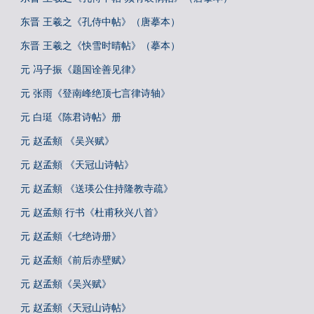
东晋 王羲之《孔侍中帖》（唐摹本）
东晋 王羲之《快雪时晴帖》（摹本）
元 冯子振《题国诠善见律》
元 张雨《登南峰绝顶七言律诗轴》
元 白珽《陈君诗帖》册
元 赵孟頫 《吴兴赋》
元 赵孟頫 《天冠山诗帖》
元 赵孟頫 《送瑛公住持隆教寺疏》
元 赵孟頫 行书《杜甫秋兴八首》
元 赵孟頫《七绝诗册》
元 赵孟頫《前后赤壁赋》
元 赵孟頫《吴兴赋》
元 赵孟頫《天冠山诗帖》