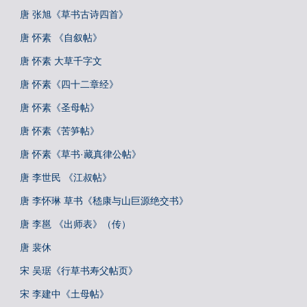
唐 张旭《草书古诗四首》
唐 怀素 《自叙帖》
唐 怀素 大草千字文
唐 怀素《四十二章经》
唐 怀素《圣母帖》
唐 怀素《苦笋帖》
唐 怀素《草书·藏真律公帖》
唐 李世民 《江叔帖》
唐 李怀琳 草书《嵇康与山巨源绝交书》
唐 李邕 《出师表》（传）
唐 裴休
宋 吴琚《行草书寿父帖页》
宋 李建中《土母帖》