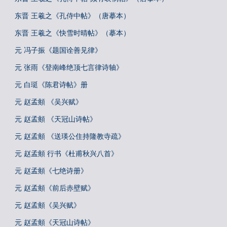
东晋 王羲之《孔侍中帖》（唐摹本）
东晋 王羲之《快雪时晴帖》（摹本）
元 冯子振《题国诠善见律》
元 张雨《登南峰绝顶七言律诗轴》
元 白珽《陈君诗帖》册
元 赵孟頫 《吴兴赋》
元 赵孟頫 《天冠山诗帖》
元 赵孟頫 《送瑛公住持隆教寺疏》
元 赵孟頫 行书《杜甫秋兴八首》
元 赵孟頫《七绝诗册》
元 赵孟頫《前后赤壁赋》
元 赵孟頫《吴兴赋》
元 赵孟頫《天冠山诗帖》