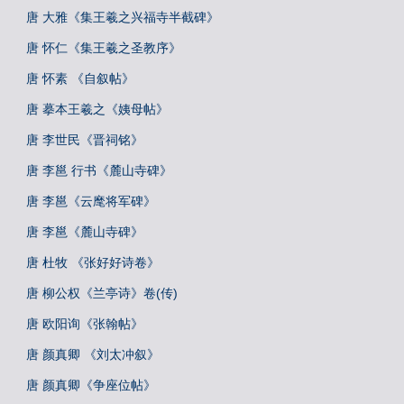
唐 大雅《集王羲之兴福寺半截碑》
唐 怀仁《集王羲之圣教序》
唐 怀素 《自叙帖》
唐 摹本王羲之《姨母帖》
唐 李世民《晋祠铭》
唐 李邕 行书《麓山寺碑》
唐 李邕《云麾将军碑》
唐 李邕《麓山寺碑》
唐 杜牧 《张好好诗卷》
唐 柳公权《兰亭诗》卷(传)
唐 欧阳询《张翰帖》
唐 颜真卿 《刘太冲叙》
唐 颜真卿《争座位帖》