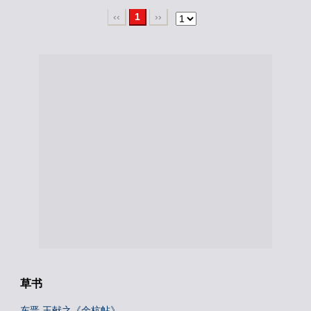
‹‹
1
››
草书
东晋 王献之《余杭帖》