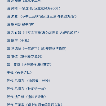
清 康熙题（北京恭王府）
清 慈禧 一笔虎 镜心(北京翰海2006 )
清 朱耷 《草书五言联“采药逢三岛 寻真遇九仙”》
清 翁同龢 榜书“虎”
清 邓石如《行草五言联“海为龙世界 天是鹤家乡”》
清 陈澧《手札》
清 马德昭《一笔虎字》(西安碑林博物馆)
清 黄慎《草书桃花源记》
清 黄慎《送汪瞻侯归姑苏诗》
王铎《自书诗帖》
近代 毛泽东 《沁园春 长沙》
近代 毛泽东《长征诗一首》
近代 沈尹默《澹静庐诗剩》
近代 王蘧常《赠上海师范学院四言联》