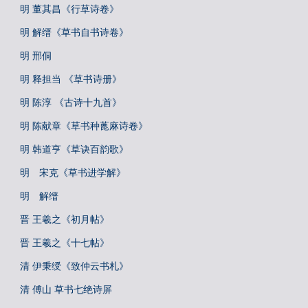
明 董其昌《行草诗卷》
明 解缙《草书自书诗卷》
明 邢侗
明 释担当 《草书诗册》
明 陈淳 《古诗十九首》
明 陈献章《草书种蓖麻诗卷》
明 韩道亨《草诀百韵歌》
明 宋克《草书进学解》
明 解缙
晋 王羲之《初月帖》
晋 王羲之《十七帖》
清 伊秉绶《致仲云书札》
清 傅山 草书七绝诗屏