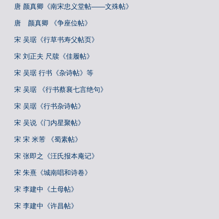
唐 颜真卿《南宋忠义堂帖——文殊帖》
唐 颜真卿 《争座位帖》
宋 吴琚《行草书寿父帖页》
宋 刘正夫 尺牍《佳履帖》
宋 吴琚 行书《杂诗帖》等
宋 吴琚 《行书蔡襄七言绝句》
宋 吴琚《行书杂诗帖》
宋 吴说《门内星聚帖》
宋 宋 米芾 《蜀素帖》
宋 张即之《汪氏报本庵记》
宋 朱熹《城南唱和诗卷》
宋 李建中《土母帖》
宋 李建中《许昌帖》