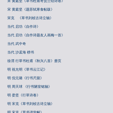
宋 黄庭坚《草书杜甫寄贺兰铦诗卷》
宋 黄庭坚《题苏轼寒食帖跋》
宋克 《草书刘桢古诗立轴》
当代 启功《自作诗》
当代 启功《自作诗题友人画梅一首》
当代 武中奇
当代 沙孟海 榜书
徐渭 行草书杜甫《秋兴八首》册页
明 祝允明《草书云江记》
明 倪元璐《行书尺牍》
明 周天球 《行书陋室铭轴》
明 娄坚《行草诗卷》
明 宋克《草书刘桢古诗立轴》
明 宋克《草书进学解》