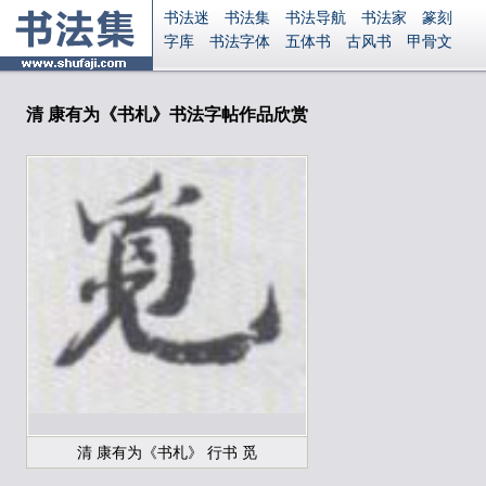
书法迷
书法集
书法导航
书法家
篆刻
字库
书法字体
五体书
古风书
甲骨文
古印
篆书
篆体
光明书
集美书
33书法
毛笔字
钢笔字
多体书
花鸟字
書法视频
集字
字形
大字
篆刻之家
字源
国学
清 康有为《书札》书法字帖作品欣赏
古籍
中医
象棋
游戏
电子书
商城
起名
识字
英语
印章
签名
硬筆字
字体下载
免费字体
中文字体
英文字体
Ai矢量
P图宝
南无阿弥陀佛
意见反馈
安全网站
显广告
捐赠
繁體版
登录
清 康有为《书札》 行书 觅