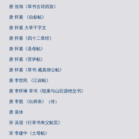
唐 张旭《草书古诗四首》
唐 怀素 《自叙帖》
唐 怀素 大草千字文
唐 怀素《四十二章经》
唐 怀素《圣母帖》
唐 怀素《苦笋帖》
唐 怀素《草书·藏真律公帖》
唐 李世民 《江叔帖》
唐 李怀琳 草书《嵇康与山巨源绝交书》
唐 李邕 《出师表》（传）
唐 裴休
宋 吴琚《行草书寿父帖页》
宋 李建中《土母帖》