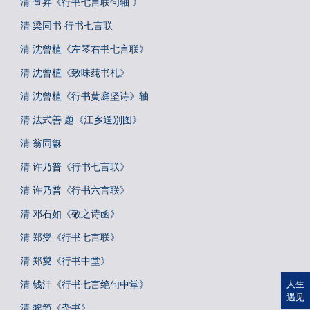
清 查昇《行书七言联句轴 》
清 梁同书 行书七言联
清 沈曾植《左琴右书七言联》
清 沈曾植《致味莼书札》
清 沈曾植《行书黄庭坚诗》轴
清 法式善 题《江乡送别图》
清 翁同龢
清 许乃普《行书七言联》
清 许乃普《行书六言联》
清 邓石如《敬之诗函》
清 郑燮《行书七言联》
清 郑燮《行书中堂》
清 钱沣《行书七言绝句中堂》
人生
遇见
清 黎简《杂书》