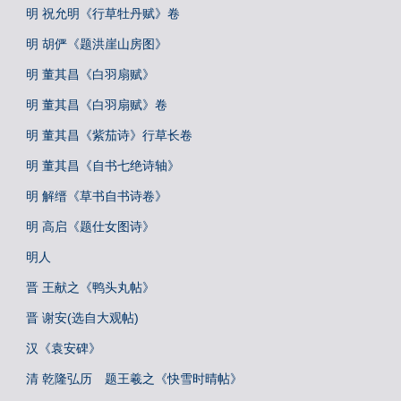
明 祝允明《行草牡丹赋》卷
明 胡俨《题洪崖山房图》
明 董其昌《白羽扇赋》
明 董其昌《白羽扇赋》卷
明 董其昌《紫茄诗》行草长卷
明 董其昌《自书七绝诗轴》
明 解缙《草书自书诗卷》
明 高启《题仕女图诗》
明人
晋 王献之《鸭头丸帖》
晋 谢安(选自大观帖)
汉《袁安碑》
清 乾隆弘历 题王羲之《快雪时晴帖》