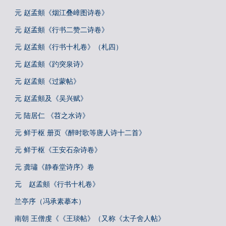
元 赵孟頫《烟江叠嶂图诗卷》
元 赵孟頫《行书二赞二诗卷》
元 赵孟頫《行书十札卷》（札四）
元 赵孟頫《趵突泉诗》
元 赵孟頫《过蒙帖》
元 赵孟頫及《吴兴赋》
元 陆居仁 《苕之水诗》
元 鲜于枢 册页《醉时歌等唐人诗十二首》
元 鲜于枢《王安石杂诗卷》
元 龚璛《静春堂诗序》卷
元 赵孟頫《行书十札卷》
兰亭序（冯承素摹本）
南朝 王僧虔《《王琰帖》（又称《太子舍人帖》