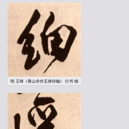
明 王铎《香山寺作五律诗轴》 行书 细