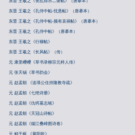
东晋 王羲之《丧乱得示二谢帖》（唐摹本）
东晋 王羲之《孔侍中帖-忧悬帖》（唐摹本）
东晋 王羲之《孔侍中帖-频有哀祸帖》（唐摹本）
东晋 王羲之《孔侍中帖》（唐摹本）
东晋 王羲之《行穰帖》
东晋 王羲之《长风帖》（传）
元 康里巎巎《草书录柳宗元梓人传》
元 张天锡《草书韵会》
元 赵孟頫 《送瑛公住持隆教寺疏》
元 赵孟頫《七绝诗册》
元 赵孟頫《仇锷墓志铭》
元 赵孟頫《天冠山诗帖》
元 赵孟頫《烟江叠嶂图诗卷》
元 鲜于枢 《襄阳歌》