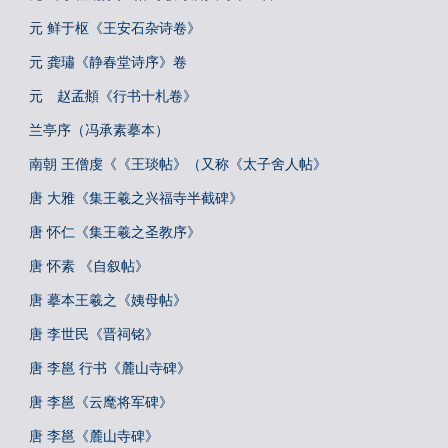
元 鲜于枢《王安石杂诗卷》
元 龚璛《静春堂诗序》卷
元 赵孟頫《行书十札卷》
兰亭序（冯承素摹本）
南朝 王僧虔《《王琰帖》（又称《太子舍人帖》
唐 大雅《集王羲之兴福寺半截碑》
唐 怀仁《集王羲之圣教序》
唐 怀素 《自叙帖》
唐 摹本王羲之《姨母帖》
唐 李世民《晋祠铭》
唐 李邕 行书《麓山寺碑》
唐 李邕《云麾将军碑》
唐 李邕《麓山寺碑》