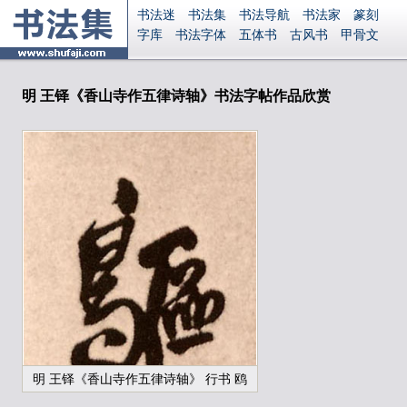
书法迷
书法集
书法导航
书法家
篆刻
字库
书法字体
五体书
古风书
甲骨文
古印
篆书
篆体
光明书
集美书
33书法
毛笔字
钢笔字
多体书
花鸟字
書法视频
集字
字形
大字
篆刻之家
字源
国学
明 王铎《香山寺作五律诗轴》书法字帖作品欣赏
古籍
中医
象棋
游戏
电子书
商城
起名
识字
英语
印章
签名
硬筆字
字体下载
免费字体
中文字体
英文字体
Ai矢量
P图宝
南无阿弥陀佛
意见反馈
安全网站
显广告
捐赠
繁體版
登录
明 王铎《香山寺作五律诗轴》 行书 鸥