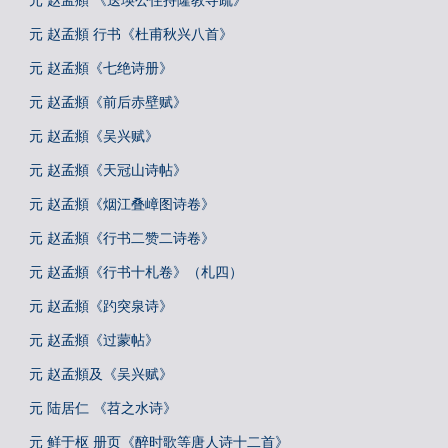
元 赵孟頫 《送瑛公住持隆教寺疏》
元 赵孟頫 行书《杜甫秋兴八首》
元 赵孟頫《七绝诗册》
元 赵孟頫《前后赤壁赋》
元 赵孟頫《吴兴赋》
元 赵孟頫《天冠山诗帖》
元 赵孟頫《烟江叠嶂图诗卷》
元 赵孟頫《行书二赞二诗卷》
元 赵孟頫《行书十札卷》（札四）
元 赵孟頫《趵突泉诗》
元 赵孟頫《过蒙帖》
元 赵孟頫及《吴兴赋》
元 陆居仁 《苕之水诗》
元 鲜于枢 册页《醉时歌等唐人诗十二首》