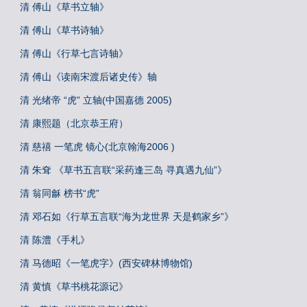
清 傅山《草书立轴》
清 傅山《草书诗轴》
清 傅山《行草七言诗轴》
清 傅山《读南宋渡后诸史传》轴
清 光绪帝 “虎” 立轴(中国嘉德 2005)
清 康熙题（北京恭王府）
清 慈禧 一笔虎 镜心(北京翰海2006 )
清 朱耷 《草书五言联“采药逢三岛 寻真遇九仙”》
清 翁同龢 榜书“虎”
清 邓石如《行草五言联“海为龙世界 天是鹤家乡”》
清 陈澧《手札》
清 马德昭《一笔虎字》(西安碑林博物馆)
清 黄慎《草书桃花源记》