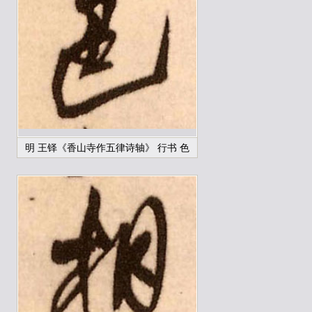
明 王铎《香山寺作五律诗轴》 行书 色