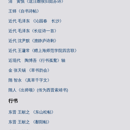
清 黄慎《送汪瞻侯归姑苏诗》
王铎《自书诗帖》
近代 毛泽东 《沁园春 长沙》
近代 毛泽东《长征诗一首》
近代 沈尹默《澹静庐诗剩》
近代 王蘧常《赠上海师范学院四言联》
近现代 陶博吾《行书孤鹜》轴
金 张天锡 《草书韵会》
隋 智永 《真草千字文》
隋人《出师颂》(传为西晋索靖书)
行书
东晋 王献之 《东山松帖》
东晋 王献之 《鄱阳帖》