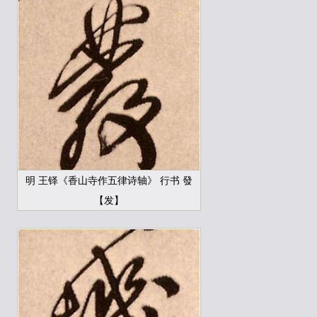
明 王铎《香山寺作五律诗轴》 行书 發
【发】