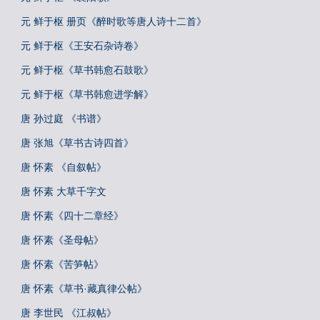
元 鲜于枢 册页《醉时歌等唐人诗十二首》
元 鲜于枢《王安石杂诗卷》
元 鲜于枢《草书韩愈石鼓歌》
元 鲜于枢《草书韩愈进学解》
唐 孙过庭 《书谱》
唐 张旭《草书古诗四首》
唐 怀素 《自叙帖》
唐 怀素 大草千字文
唐 怀素《四十二章经》
唐 怀素《圣母帖》
唐 怀素《苦笋帖》
唐 怀素《草书·藏真律公帖》
唐 李世民 《江叔帖》