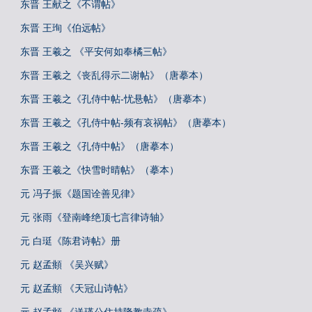
东晋 王献之《不谓帖》
东晋 王珣《伯远帖》
东晋 王羲之 《平安何如奉橘三帖》
东晋 王羲之《丧乱得示二谢帖》（唐摹本）
东晋 王羲之《孔侍中帖-忧悬帖》（唐摹本）
东晋 王羲之《孔侍中帖-频有哀祸帖》（唐摹本）
东晋 王羲之《孔侍中帖》（唐摹本）
东晋 王羲之《快雪时晴帖》（摹本）
元 冯子振《题国诠善见律》
元 张雨《登南峰绝顶七言律诗轴》
元 白珽《陈君诗帖》册
元 赵孟頫 《吴兴赋》
元 赵孟頫 《天冠山诗帖》