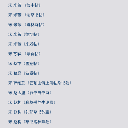
宋 米芾 《箧中帖》
宋 米芾 《论草书帖》
宋 米芾 《道林诗帖》
宋 米芾《德忱帖》
宋 米芾《来戏帖》
宋 苏轼 《寒食帖》
宋 蔡卞《雪意帖》
宋 蔡襄《贫贤帖》
宋 薛绍彭《云顶山诗上清帖杂书卷》
宋 赵孟坚《行书自书诗》
宋 赵构《真草书养生论卷》
宋 赵构《礼部草书韵宝》
宋 赵构《草书洛神赋卷》