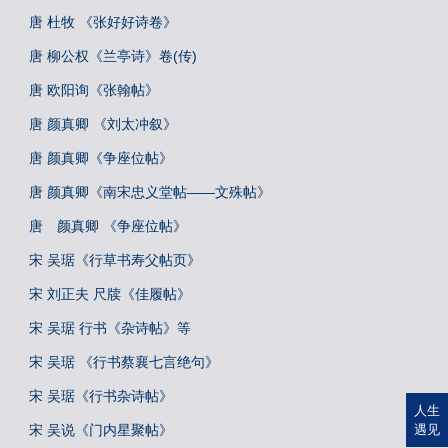
唐 杜牧 《张好好诗卷》
唐 柳公权《兰亭诗》卷(传)
唐 欧阳询《张翰帖》
唐 颜真卿 《刘太冲叙》
唐 颜真卿《争座位帖》
唐 颜真卿《南宋忠义堂帖——文殊帖》
唐 颜真卿 《争座位帖》
宋 吴琚《行草书寿父帖页》
宋 刘正夫 尺牍《佳履帖》
宋 吴琚 行书《杂诗帖》等
宋 吴琚 《行书蔡襄七言绝句》
宋 吴琚《行书杂诗帖》
人生
宋 吴说《门内星聚帖》
遇见