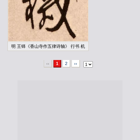
明 王铎《香山寺作五律诗轴》 行书 机
‹‹
1
2
››