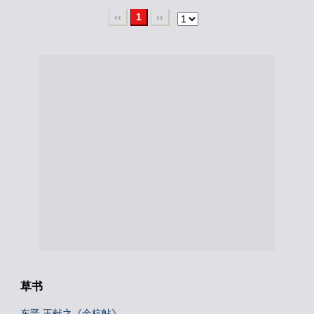
‹‹
1
››
草书
东晋 王献之《余杭帖》