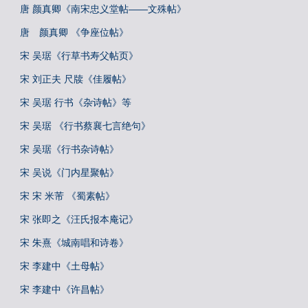
唐 颜真卿《南宋忠义堂帖——文殊帖》
唐 颜真卿 《争座位帖》
宋 吴琚《行草书寿父帖页》
宋 刘正夫 尺牍《佳履帖》
宋 吴琚 行书《杂诗帖》等
宋 吴琚 《行书蔡襄七言绝句》
宋 吴琚《行书杂诗帖》
宋 吴说《门内星聚帖》
宋 宋 米芾 《蜀素帖》
宋 张即之《汪氏报本庵记》
宋 朱熹《城南唱和诗卷》
宋 李建中《土母帖》
宋 李建中《许昌帖》