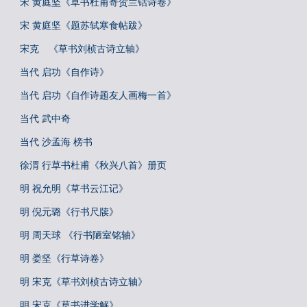
宋 黄庭坚《草书杜甫寄贺兰铦诗卷》
宋 黄庭坚《题苏轼寒食帖跋》
宋克 《草书刘桢古诗立轴》
当代 启功《自作诗》
当代 启功《自作诗题友人画梅一首》
当代 武中奇
当代 沙孟海 榜书
徐渭 行草书杜甫《秋兴八首》册页
明 祝允明《草书云江记》
明 倪元璐《行书尺牍》
明 周天球 《行书陋室铭轴》
明 娄坚《行草诗卷》
明 宋克《草书刘桢古诗立轴》
明 宋克《草书进学解》