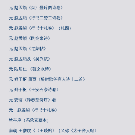
元 赵孟頫《烟江叠嶂图诗卷》
元 赵孟頫《行书二赞二诗卷》
元 赵孟頫《行书十札卷》（札四）
元 赵孟頫《趵突泉诗》
元 赵孟頫《过蒙帖》
元 赵孟頫及《吴兴赋》
元 陆居仁 《苕之水诗》
元 鲜于枢 册页《醉时歌等唐人诗十二首》
元 鲜于枢《王安石杂诗卷》
元 龚璛《静春堂诗序》卷
元 赵孟頫《行书十札卷》
兰亭序（冯承素摹本）
南朝 王僧虔《《王琰帖》（又称《太子舍人帖》