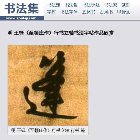
书法迷
书法集
书法导航
书法家
篆刻
字库
书法字体
五体书
古风书
甲骨文
古印
篆书
篆体
光明书
集美书
33书法
毛笔字
钢笔字
多体书
花鸟字
書法视频
集字
字形
大字
篆刻之家
字源
国学
明 王铎《至顿庄作》行书立轴书法字帖作品欣赏
古籍
中医
象棋
游戏
电子书
商城
起名
识字
英语
印章
签名
硬筆字
字体下载
免费字体
中文字体
英文字体
Ai矢量
P图宝
南无阿弥陀佛
意见反馈
安全网站
显广告
捐赠
繁體版
登录
明 王铎《至顿庄作》行书立轴 行书 篷