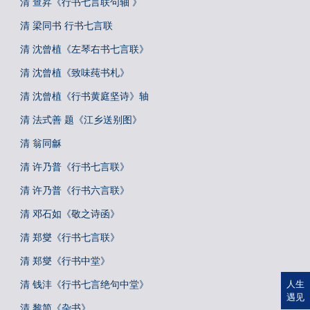
清 查昇《行书七言联句轴 》
清 梁同书 行书七言联
清 沈曾植《左琴右书七言联》
清 沈曾植《致味莼书札》
清 沈曾植《行书黄庭坚诗》轴
清 法式善 题《江乡送别图》
清 翁同龢
清 许乃普《行书七言联》
清 许乃普《行书六言联》
清 邓石如《敬之诗函》
清 郑燮《行书七言联》
清 郑燮《行书中堂》
清 钱沣《行书七言绝句中堂》
人生
遇见
清 黎简《杂书》