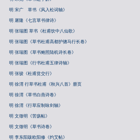
明 宋广 草书《风入松词轴》
明 屠隆《七言草书律诗》
明 张瑞图 草书《杜甫饮中八仙歌》
明 张瑞图《草书杜甫高都护骢马行长卷》
明 张瑞图《草书鲍照陆机诗长卷》
明 张瑞图《行书杜甫五律诗轴》
明 张骏《杜甫贫交行》
明 徐渭 行草书杜甫《秋兴八首》册页
明 徐渭《草书白燕诗卷》
明 徐渭《行草应制咏剑轴》
明 文徵明《苦疡帖》
明 文徵明《草书诗卷》
明 李东阳跋欧阳修《灼艾帖》