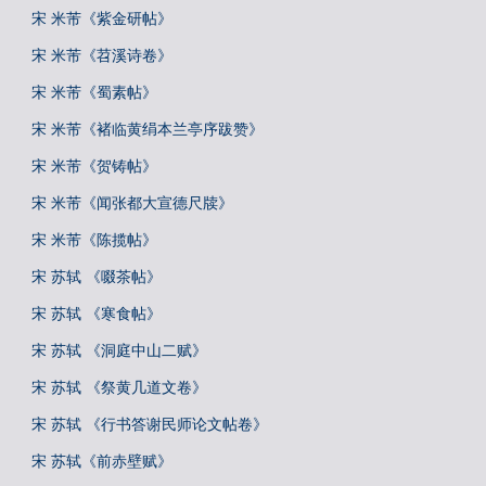
宋 米芾《紫金研帖》
宋 米芾《苕溪诗卷》
宋 米芾《蜀素帖》
宋 米芾《褚临黄绢本兰亭序跋赞》
宋 米芾《贺铸帖》
宋 米芾《闻张都大宣德尺牍》
宋 米芾《陈揽帖》
宋 苏轼 《啜茶帖》
宋 苏轼 《寒食帖》
宋 苏轼 《洞庭中山二赋》
宋 苏轼 《祭黄几道文卷》
宋 苏轼 《行书答谢民师论文帖卷》
宋 苏轼《前赤壁赋》