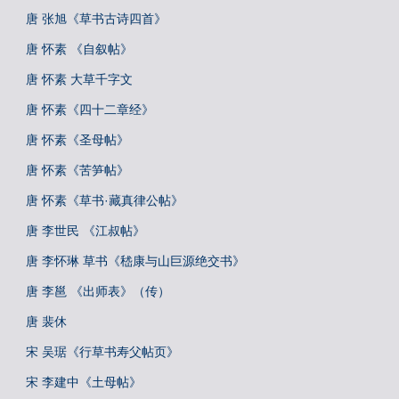
唐 张旭《草书古诗四首》
唐 怀素 《自叙帖》
唐 怀素 大草千字文
唐 怀素《四十二章经》
唐 怀素《圣母帖》
唐 怀素《苦笋帖》
唐 怀素《草书·藏真律公帖》
唐 李世民 《江叔帖》
唐 李怀琳 草书《嵇康与山巨源绝交书》
唐 李邕 《出师表》（传）
唐 裴休
宋 吴琚《行草书寿父帖页》
宋 李建中《土母帖》