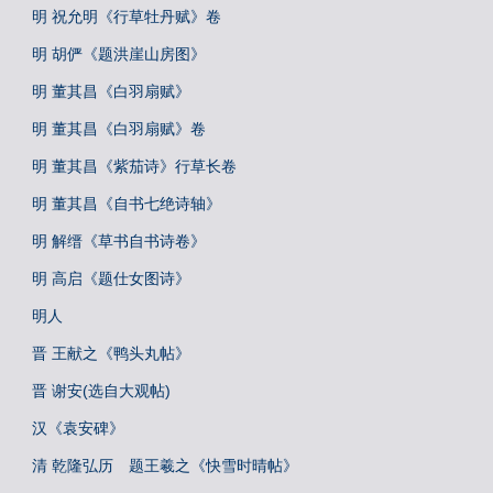
明 祝允明《行草牡丹赋》卷
明 胡俨《题洪崖山房图》
明 董其昌《白羽扇赋》
明 董其昌《白羽扇赋》卷
明 董其昌《紫茄诗》行草长卷
明 董其昌《自书七绝诗轴》
明 解缙《草书自书诗卷》
明 高启《题仕女图诗》
明人
晋 王献之《鸭头丸帖》
晋 谢安(选自大观帖)
汉《袁安碑》
清 乾隆弘历 题王羲之《快雪时晴帖》