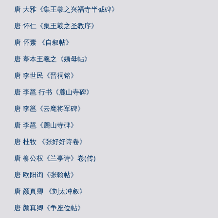
唐 大雅《集王羲之兴福寺半截碑》
唐 怀仁《集王羲之圣教序》
唐 怀素 《自叙帖》
唐 摹本王羲之《姨母帖》
唐 李世民《晋祠铭》
唐 李邕 行书《麓山寺碑》
唐 李邕《云麾将军碑》
唐 李邕《麓山寺碑》
唐 杜牧 《张好好诗卷》
唐 柳公权《兰亭诗》卷(传)
唐 欧阳询《张翰帖》
唐 颜真卿 《刘太冲叙》
唐 颜真卿《争座位帖》