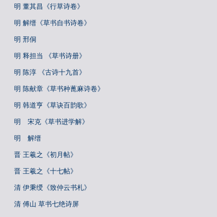
明 董其昌《行草诗卷》
明 解缙《草书自书诗卷》
明 邢侗
明 释担当 《草书诗册》
明 陈淳 《古诗十九首》
明 陈献章《草书种蓖麻诗卷》
明 韩道亨《草诀百韵歌》
明 宋克《草书进学解》
明 解缙
晋 王羲之《初月帖》
晋 王羲之《十七帖》
清 伊秉绶《致仲云书札》
清 傅山 草书七绝诗屏