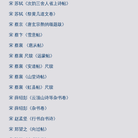
宋 苏轼《次韵三舍人省上诗帖》
宋 苏轼《祭黄几道文卷》
宋 蔡京《唐玄宗鹡鸰颂题跋》
宋 蔡卞《雪意帖》
宋 蔡襄 《扈从帖》
宋 蔡襄 尺牍《远蒙帖》
宋 蔡襄《安道帖》尺牍
宋 蔡襄《山堂诗帖》
宋 蔡襄《虹县帖》尺牍
宋 薛绍彭《云顶山诗等杂书卷》
宋 薛绍彭《杂书卷》
宋 赵孟坚《行书自书诗》
宋 郑望之《向过帖》