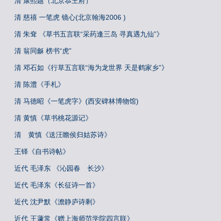
清 康熙题（北京恭王府）
清 慈禧 一笔虎 镜心(北京翰海2006 )
清 朱耷 《草书五言联“采药逢三岛 寻真遇九仙”》
清 翁同龢 榜书“虎”
清 邓石如《行草五言联“海为龙世界 天是鹤家乡”》
清 陈澧《手札》
清 马德昭《一笔虎字》(西安碑林博物馆)
清 黄慎《草书桃花源记》
清 黄慎《送汪瞻侯归姑苏诗》
王铎《自书诗帖》
近代 毛泽东 《沁园春 长沙》
近代 毛泽东《长征诗一首》
近代 沈尹默《澹静庐诗剩》
近代 王蘧常《赠上海师范学院四言联》