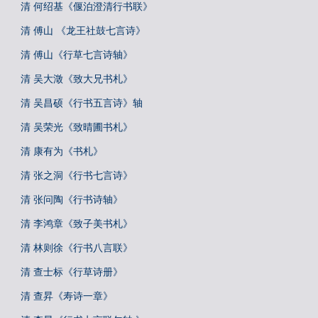
清 何绍基《偃泊澄清行书联》
清 傅山 《龙王社鼓七言诗》
清 傅山《行草七言诗轴》
清 吴大澂《致大兄书札》
清 吴昌硕《行书五言诗》轴
清 吴荣光《致晴圃书札》
清 康有为《书札》
清 张之洞《行书七言诗》
清 张问陶《行书诗轴》
清 李鸿章《致子美书札》
清 林则徐《行书八言联》
清 查士标《行草诗册》
清 查昇《寿诗一章》