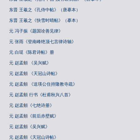
东晋 王羲之《孔侍中帖》（唐摹本）
东晋 王羲之《快雪时晴帖》（摹本）
元 冯子振《题国诠善见律》
元 张雨《登南峰绝顶七言律诗轴》
元 白珽《陈君诗帖》册
元 赵孟頫 《吴兴赋》
元 赵孟頫 《天冠山诗帖》
元 赵孟頫 《送瑛公住持隆教寺疏》
元 赵孟頫 行书《杜甫秋兴八首》
元 赵孟頫《七绝诗册》
元 赵孟頫《前后赤壁赋》
元 赵孟頫《吴兴赋》
元 赵孟頫《天冠山诗帖》