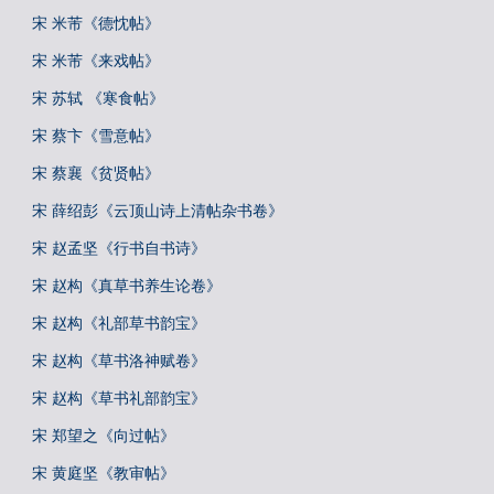
宋 米芾《德忱帖》
宋 米芾《来戏帖》
宋 苏轼 《寒食帖》
宋 蔡卞《雪意帖》
宋 蔡襄《贫贤帖》
宋 薛绍彭《云顶山诗上清帖杂书卷》
宋 赵孟坚《行书自书诗》
宋 赵构《真草书养生论卷》
宋 赵构《礼部草书韵宝》
宋 赵构《草书洛神赋卷》
宋 赵构《草书礼部韵宝》
宋 郑望之《向过帖》
宋 黄庭坚《教审帖》