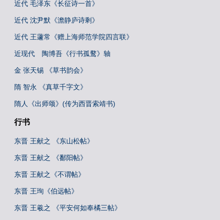
近代 毛泽东《长征诗一首》
近代 沈尹默《澹静庐诗剩》
近代 王蘧常《赠上海师范学院四言联》
近现代 陶博吾《行书孤鹜》轴
金 张天锡 《草书韵会》
隋 智永 《真草千字文》
隋人《出师颂》(传为西晋索靖书)
行书
东晋 王献之 《东山松帖》
东晋 王献之 《鄱阳帖》
东晋 王献之《不谓帖》
东晋 王珣《伯远帖》
东晋 王羲之 《平安何如奉橘三帖》