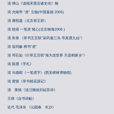
清 傅山《读南宋渡后诸史传》轴
清 光绪帝 “虎” 立轴(中国嘉德 2005)
清 康熙题（北京恭王府）
清 慈禧 一笔虎 镜心(北京翰海2006 )
清 朱耷 《草书五言联“采药逢三岛 寻真遇九仙”》
清 翁同龢 榜书“虎”
清 邓石如《行草五言联“海为龙世界 天是鹤家乡”》
清 陈澧《手札》
清 马德昭《一笔虎字》(西安碑林博物馆)
清 黄慎《草书桃花源记》
清 黄慎《送汪瞻侯归姑苏诗》
王铎《自书诗帖》
近代 毛泽东 《沁园春 长沙》