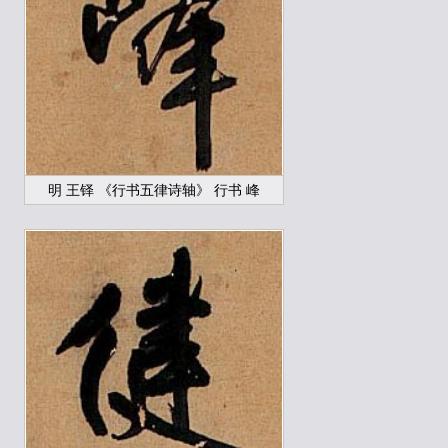
明 王铎 《行书五律诗轴》 行书 峰