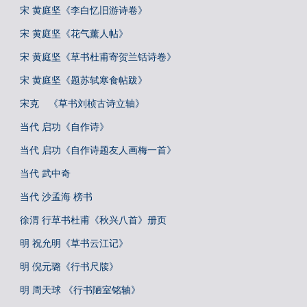
宋 黄庭坚《李白忆旧游诗卷》
宋 黄庭坚《花气薰人帖》
宋 黄庭坚《草书杜甫寄贺兰铦诗卷》
宋 黄庭坚《题苏轼寒食帖跋》
宋克 《草书刘桢古诗立轴》
当代 启功《自作诗》
当代 启功《自作诗题友人画梅一首》
当代 武中奇
当代 沙孟海 榜书
徐渭 行草书杜甫《秋兴八首》册页
明 祝允明《草书云江记》
明 倪元璐《行书尺牍》
明 周天球 《行书陋室铭轴》