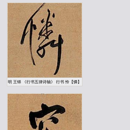
明 王铎 《行书五律诗轴》 行书 怜【憐】