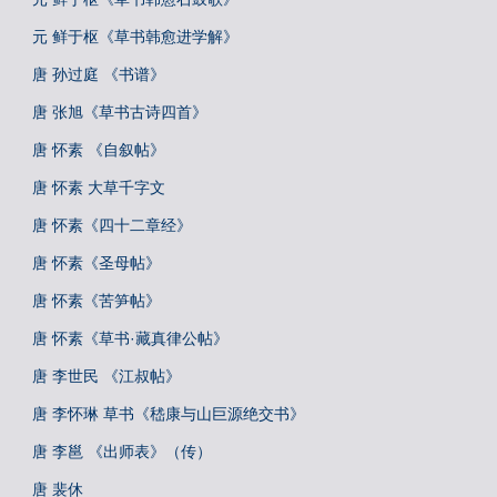
元 鲜于枢《草书韩愈进学解》
唐 孙过庭 《书谱》
唐 张旭《草书古诗四首》
唐 怀素 《自叙帖》
唐 怀素 大草千字文
唐 怀素《四十二章经》
唐 怀素《圣母帖》
唐 怀素《苦笋帖》
唐 怀素《草书·藏真律公帖》
唐 李世民 《江叔帖》
唐 李怀琳 草书《嵇康与山巨源绝交书》
唐 李邕 《出师表》（传）
唐 裴休