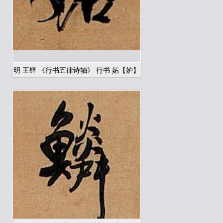
明 王铎 《行书五律诗轴》 行书 妬【妒】