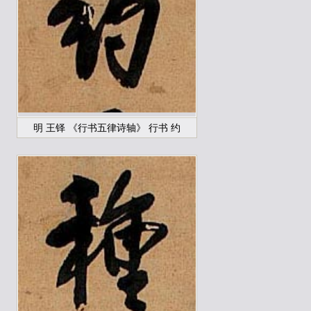
明 王铎 《行书五律诗轴》 行书 约