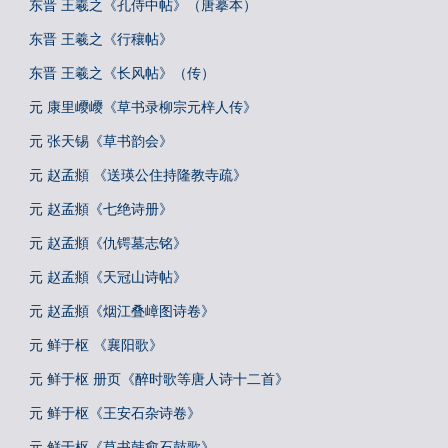
东晋 王羲之《孔侍中帖》（唐摹本）
东晋 王羲之《行穰帖》
东晋 王羲之《长风帖》（传）
元 康里巎巎《草书录柳宗元梓人传》
元 张天锡《草书韵会》
元 赵孟頫 《送瑛公住持隆教寺疏》
元 赵孟頫《七绝诗册》
元 赵孟頫《仇锷墓志铭》
元 赵孟頫《天冠山诗帖》
元 赵孟頫《烟江叠嶂图诗卷》
元 鲜于枢 《襄阳歌》
元 鲜于枢 册页《醉时歌等唐人诗十二首》
元 鲜于枢《王安石杂诗卷》
元 鲜于枢《草书韩愈石鼓歌》