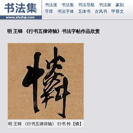
书法迷
书法集
书法导航
书法家
篆刻
字库
书法字体
五体书
古风书
甲骨文
古印
篆书
篆体
光明书
集美书
33书法
毛笔字
钢笔字
多体书
花鸟字
書法视频
集字
字形
大字
篆刻之家
字源
国学
明 王铎 《行书五律诗轴》书法字帖作品欣赏
古籍
中医
象棋
游戏
电子书
商城
起名
识字
英语
印章
签名
硬筆字
字体下载
免费字体
中文字体
英文字体
Ai矢量
P图宝
南无阿弥陀佛
意见反馈
安全网站
显广告
捐赠
繁體版
登录
明 王铎 《行书五律诗轴》 行书 怜【憐】