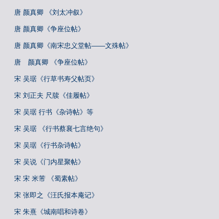
唐 颜真卿 《刘太冲叙》
唐 颜真卿《争座位帖》
唐 颜真卿《南宋忠义堂帖——文殊帖》
唐 颜真卿 《争座位帖》
宋 吴琚《行草书寿父帖页》
宋 刘正夫 尺牍《佳履帖》
宋 吴琚 行书《杂诗帖》等
宋 吴琚 《行书蔡襄七言绝句》
宋 吴琚《行书杂诗帖》
宋 吴说《门内星聚帖》
宋 宋 米芾 《蜀素帖》
宋 张即之《汪氏报本庵记》
宋 朱熹《城南唱和诗卷》