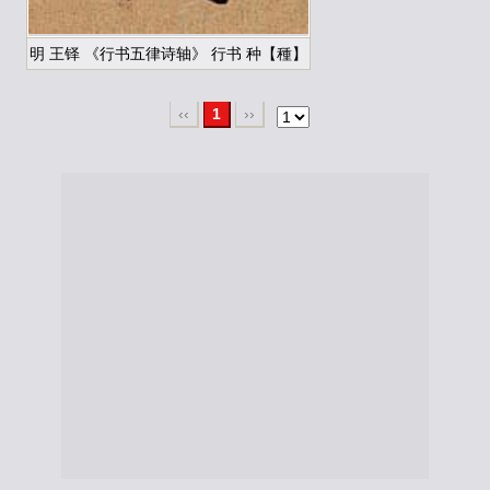
明 王铎 《行书五律诗轴》 行书 种【種】
‹‹
1
››