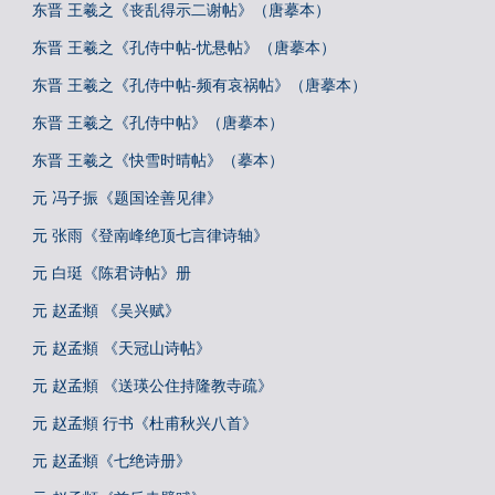
东晋 王羲之《丧乱得示二谢帖》（唐摹本）
东晋 王羲之《孔侍中帖-忧悬帖》（唐摹本）
东晋 王羲之《孔侍中帖-频有哀祸帖》（唐摹本）
东晋 王羲之《孔侍中帖》（唐摹本）
东晋 王羲之《快雪时晴帖》（摹本）
元 冯子振《题国诠善见律》
元 张雨《登南峰绝顶七言律诗轴》
元 白珽《陈君诗帖》册
元 赵孟頫 《吴兴赋》
元 赵孟頫 《天冠山诗帖》
元 赵孟頫 《送瑛公住持隆教寺疏》
元 赵孟頫 行书《杜甫秋兴八首》
元 赵孟頫《七绝诗册》