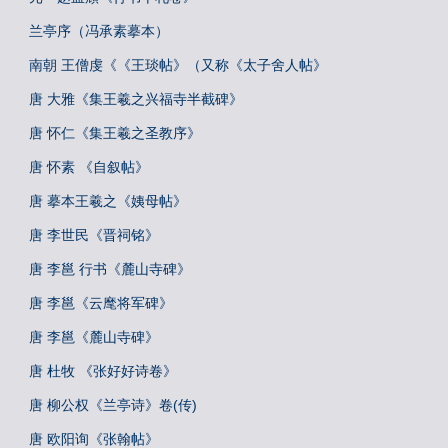
兰亭序（冯承素摹本）
南朝 王僧虔《《王琰帖》（又称《太子舍人帖》
唐 大雅《集王羲之兴福寺半截碑》
唐 怀仁《集王羲之圣教序》
唐 怀素 《自叙帖》
唐 摹本王羲之《姨母帖》
唐 李世民《晋祠铭》
唐 李邕 行书《麓山寺碑》
唐 李邕《云麾将军碑》
唐 李邕《麓山寺碑》
唐 杜牧 《张好好诗卷》
唐 柳公权《兰亭诗》卷(传)
唐 欧阳询《张翰帖》