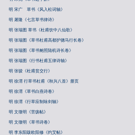
明 宋广 草书《风入松词轴》
明 屠隆《七言草书律诗》
明 张瑞图 草书《杜甫饮中八仙歌》
明 张瑞图《草书杜甫高都护骢马行长卷》
明 张瑞图《草书鲍照陆机诗长卷》
明 张瑞图《行书杜甫五律诗轴》
明 张骏《杜甫贫交行》
明 徐渭 行草书杜甫《秋兴八首》册页
明 徐渭《草书白燕诗卷》
明 徐渭《行草应制咏剑轴》
明 文徵明《苦疡帖》
明 文徵明《草书诗卷》
明 李东阳跋欧阳修《灼艾帖》