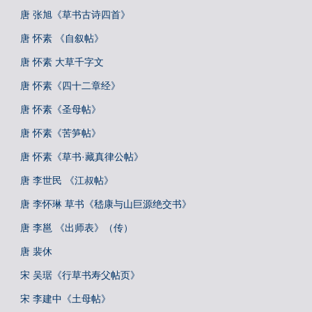
唐 张旭《草书古诗四首》
唐 怀素 《自叙帖》
唐 怀素 大草千字文
唐 怀素《四十二章经》
唐 怀素《圣母帖》
唐 怀素《苦笋帖》
唐 怀素《草书·藏真律公帖》
唐 李世民 《江叔帖》
唐 李怀琳 草书《嵇康与山巨源绝交书》
唐 李邕 《出师表》（传）
唐 裴休
宋 吴琚《行草书寿父帖页》
宋 李建中《土母帖》