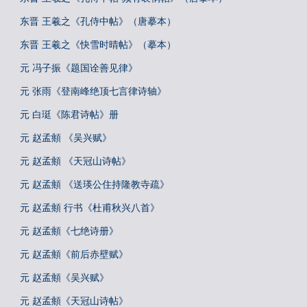
东晋 王羲之《孔侍中帖》（唐摹本）
东晋 王羲之《快雪时晴帖》（摹本）
元 冯子振《题国诠善见律》
元 张雨《登南峰绝顶七言律诗轴》
元 白珽《陈君诗帖》册
元 赵孟頫 《吴兴赋》
元 赵孟頫 《天冠山诗帖》
元 赵孟頫 《送瑛公住持隆教寺疏》
元 赵孟頫 行书《杜甫秋兴八首》
元 赵孟頫《七绝诗册》
元 赵孟頫《前后赤壁赋》
元 赵孟頫《吴兴赋》
元 赵孟頫《天冠山诗帖》