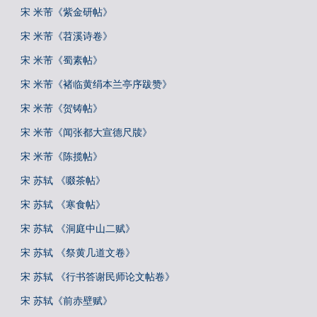
宋 米芾《紫金研帖》
宋 米芾《苕溪诗卷》
宋 米芾《蜀素帖》
宋 米芾《褚临黄绢本兰亭序跋赞》
宋 米芾《贺铸帖》
宋 米芾《闻张都大宣德尺牍》
宋 米芾《陈揽帖》
宋 苏轼 《啜茶帖》
宋 苏轼 《寒食帖》
宋 苏轼 《洞庭中山二赋》
宋 苏轼 《祭黄几道文卷》
宋 苏轼 《行书答谢民师论文帖卷》
宋 苏轼《前赤壁赋》