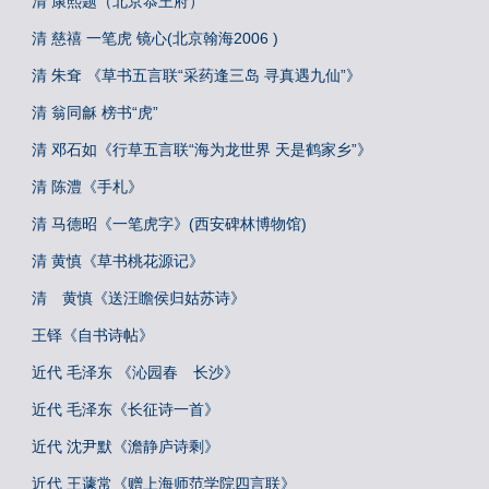
清 康熙题（北京恭王府）
清 慈禧 一笔虎 镜心(北京翰海2006 )
清 朱耷 《草书五言联“采药逢三岛 寻真遇九仙”》
清 翁同龢 榜书“虎”
清 邓石如《行草五言联“海为龙世界 天是鹤家乡”》
清 陈澧《手札》
清 马德昭《一笔虎字》(西安碑林博物馆)
清 黄慎《草书桃花源记》
清 黄慎《送汪瞻侯归姑苏诗》
王铎《自书诗帖》
近代 毛泽东 《沁园春 长沙》
近代 毛泽东《长征诗一首》
近代 沈尹默《澹静庐诗剩》
近代 王蘧常《赠上海师范学院四言联》