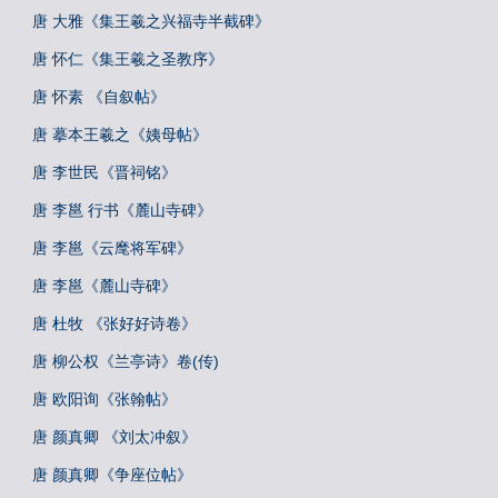
唐 大雅《集王羲之兴福寺半截碑》
唐 怀仁《集王羲之圣教序》
唐 怀素 《自叙帖》
唐 摹本王羲之《姨母帖》
唐 李世民《晋祠铭》
唐 李邕 行书《麓山寺碑》
唐 李邕《云麾将军碑》
唐 李邕《麓山寺碑》
唐 杜牧 《张好好诗卷》
唐 柳公权《兰亭诗》卷(传)
唐 欧阳询《张翰帖》
唐 颜真卿 《刘太冲叙》
唐 颜真卿《争座位帖》