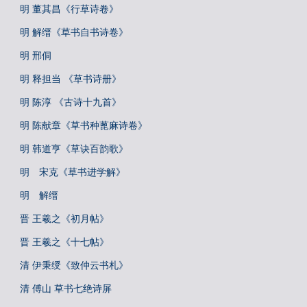
明 董其昌《行草诗卷》
明 解缙《草书自书诗卷》
明 邢侗
明 释担当 《草书诗册》
明 陈淳 《古诗十九首》
明 陈献章《草书种蓖麻诗卷》
明 韩道亨《草诀百韵歌》
明 宋克《草书进学解》
明 解缙
晋 王羲之《初月帖》
晋 王羲之《十七帖》
清 伊秉绶《致仲云书札》
清 傅山 草书七绝诗屏