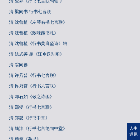
清 查昇《行书七言联句轴 》
清 梁同书 行书七言联
清 沈曾植《左琴右书七言联》
清 沈曾植《致味莼书札》
清 沈曾植《行书黄庭坚诗》轴
清 法式善 题《江乡送别图》
清 翁同龢
清 许乃普《行书七言联》
清 许乃普《行书六言联》
清 邓石如《敬之诗函》
清 郑燮《行书七言联》
清 郑燮《行书中堂》
清 钱沣《行书七言绝句中堂》
人生
遇见
清 黎简《杂书》