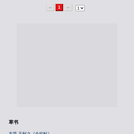
‹‹
1
››
草书
东晋 王献之《余杭帖》