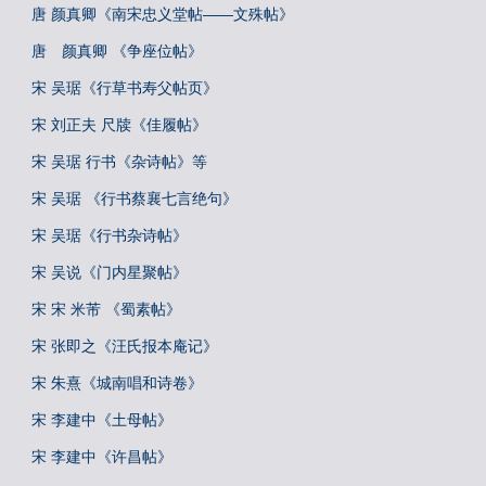
唐 颜真卿《南宋忠义堂帖——文殊帖》
唐 颜真卿 《争座位帖》
宋 吴琚《行草书寿父帖页》
宋 刘正夫 尺牍《佳履帖》
宋 吴琚 行书《杂诗帖》等
宋 吴琚 《行书蔡襄七言绝句》
宋 吴琚《行书杂诗帖》
宋 吴说《门内星聚帖》
宋 宋 米芾 《蜀素帖》
宋 张即之《汪氏报本庵记》
宋 朱熹《城南唱和诗卷》
宋 李建中《土母帖》
宋 李建中《许昌帖》