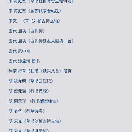
宋 黄庭坚《草书杜甫寄贺兰铦诗卷》
宋 黄庭坚《题苏轼寒食帖跋》
宋克 《草书刘桢古诗立轴》
当代 启功《自作诗》
当代 启功《自作诗题友人画梅一首》
当代 武中奇
当代 沙孟海 榜书
徐渭 行草书杜甫《秋兴八首》册页
明 祝允明《草书云江记》
明 倪元璐《行书尺牍》
明 周天球 《行书陋室铭轴》
明 娄坚《行草诗卷》
明 宋克《草书刘桢古诗立轴》
明 宋克《草书进学解》