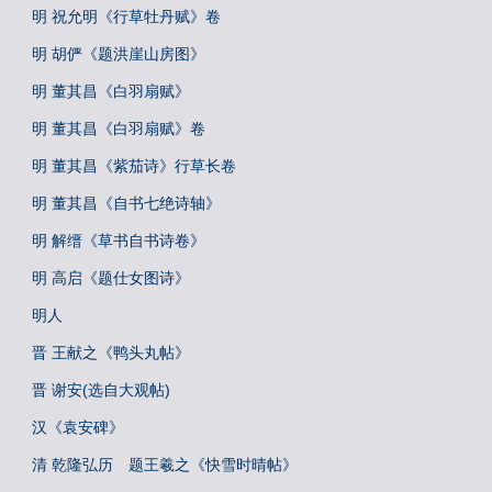
明 祝允明《行草牡丹赋》卷
明 胡俨《题洪崖山房图》
明 董其昌《白羽扇赋》
明 董其昌《白羽扇赋》卷
明 董其昌《紫茄诗》行草长卷
明 董其昌《自书七绝诗轴》
明 解缙《草书自书诗卷》
明 高启《题仕女图诗》
明人
晋 王献之《鸭头丸帖》
晋 谢安(选自大观帖)
汉《袁安碑》
清 乾隆弘历 题王羲之《快雪时晴帖》