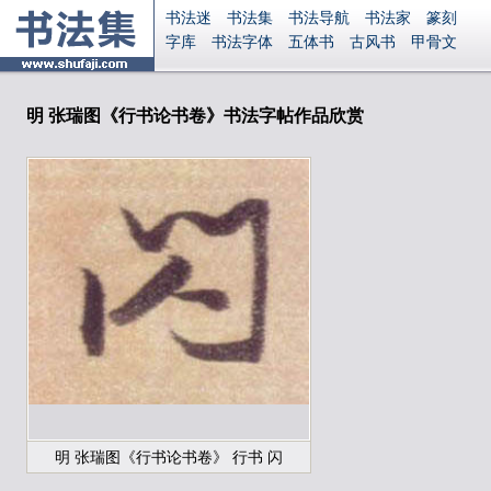
书法迷
书法集
书法导航
书法家
篆刻
字库
书法字体
五体书
古风书
甲骨文
古印
篆书
篆体
光明书
集美书
33书法
毛笔字
钢笔字
多体书
花鸟字
書法视频
集字
字形
大字
篆刻之家
字源
国学
明 张瑞图《行书论书卷》书法字帖作品欣赏
古籍
中医
象棋
游戏
电子书
商城
起名
识字
英语
印章
签名
硬筆字
字体下载
免费字体
中文字体
英文字体
Ai矢量
P图宝
南无阿弥陀佛
意见反馈
安全网站
显广告
捐赠
繁體版
登录
明 张瑞图《行书论书卷》 行书 闪