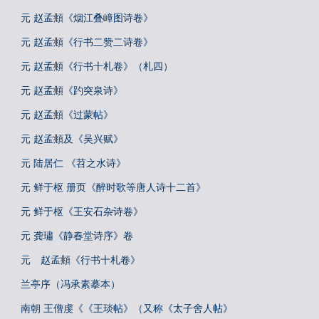
元 赵孟頫《烟江叠嶂图诗卷》
元 赵孟頫《行书二赞二诗卷》
元 赵孟頫《行书十札卷》（札四）
元 赵孟頫《趵突泉诗》
元 赵孟頫《过蒙帖》
元 赵孟頫及《吴兴赋》
元 陆居仁 《苕之水诗》
元 鲜于枢 册页《醉时歌等唐人诗十二首》
元 鲜于枢《王安石杂诗卷》
元 龚璛《静春堂诗序》卷
元 赵孟頫《行书十札卷》
兰亭序（冯承素摹本）
南朝 王僧虔《《王琰帖》（又称《太子舍人帖》