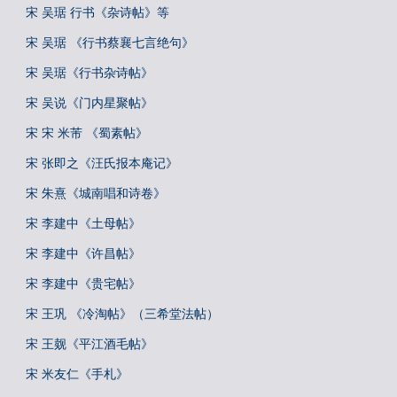
宋 吴琚 行书《杂诗帖》等
宋 吴琚 《行书蔡襄七言绝句》
宋 吴琚《行书杂诗帖》
宋 吴说《门内星聚帖》
宋 宋 米芾 《蜀素帖》
宋 张即之《汪氏报本庵记》
宋 朱熹《城南唱和诗卷》
宋 李建中《土母帖》
宋 李建中《许昌帖》
宋 李建中《贵宅帖》
宋 王巩 《冷淘帖》（三希堂法帖）
宋 王觌《平江酒毛帖》
宋 米友仁《手札》