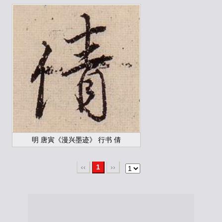
明 唐寅《漫兴墨迹》 行书 倩
‹‹
1
››