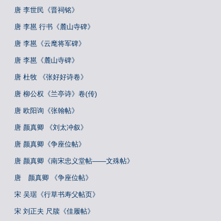
唐 李世民《晋祠铭》
唐 李邕 行书《麓山寺碑》
唐 李邕《云麾将军碑》
唐 李邕《麓山寺碑》
唐 杜牧 《张好好诗卷》
唐 柳公权《兰亭诗》卷(传)
唐 欧阳询《张翰帖》
唐 颜真卿 《刘太冲叙》
唐 颜真卿《争座位帖》
唐 颜真卿《南宋忠义堂帖——文殊帖》
唐 颜真卿 《争座位帖》
宋 吴琚《行草书寿父帖页》
宋 刘正夫 尺牍《佳履帖》