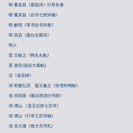
明 董其昌《紫茄诗》行草长卷
明 董其昌《自书七绝诗轴》
明 解缙《草书自书诗卷》
明 高启《题仕女图诗》
明人
晋 王献之《鸭头丸帖》
晋 谢安(选自大观帖)
汉《袁安碑》
清 乾隆弘历 题王羲之《快雪时晴帖》
清 何绍基《偃泊澄清行书联》
清 傅山 《龙王社鼓七言诗》
清 傅山《行草七言诗轴》
清 吴大澂《致大兄书札》