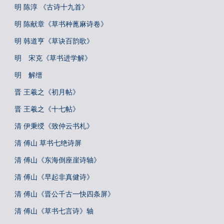
明 陈淳 《古诗十九首》
明 陈献章《草书种蓖麻诗卷》
明 韩道亨《草诀百韵歌》
明 宋克《草书进学解》
明 解缙
晋 王羲之《初月帖》
晋 王羲之《十七帖》
清 伊秉绶《致仲云书札》
清 傅山 草书七绝诗屏
清 傅山《东海倒座崖诗轴》
清 傅山《早起非真健诗》
清 傅山《晋公千古一快四条屏》
清 傅山《草书七言诗》轴