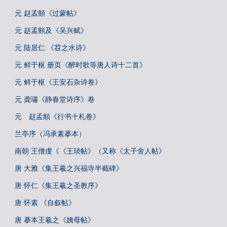
元 赵孟頫《过蒙帖》
元 赵孟頫及《吴兴赋》
元 陆居仁 《苕之水诗》
元 鲜于枢 册页《醉时歌等唐人诗十二首》
元 鲜于枢《王安石杂诗卷》
元 龚璛《静春堂诗序》卷
元 赵孟頫《行书十札卷》
兰亭序（冯承素摹本）
南朝 王僧虔《《王琰帖》（又称《太子舍人帖》
唐 大雅《集王羲之兴福寺半截碑》
唐 怀仁《集王羲之圣教序》
唐 怀素 《自叙帖》
唐 摹本王羲之《姨母帖》