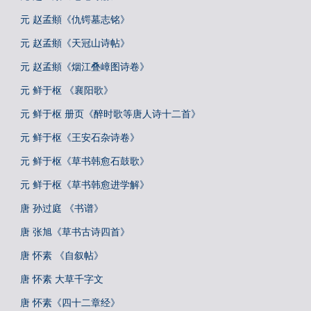
元 赵孟頫《仇锷墓志铭》
元 赵孟頫《天冠山诗帖》
元 赵孟頫《烟江叠嶂图诗卷》
元 鲜于枢 《襄阳歌》
元 鲜于枢 册页《醉时歌等唐人诗十二首》
元 鲜于枢《王安石杂诗卷》
元 鲜于枢《草书韩愈石鼓歌》
元 鲜于枢《草书韩愈进学解》
唐 孙过庭 《书谱》
唐 张旭《草书古诗四首》
唐 怀素 《自叙帖》
唐 怀素 大草千字文
唐 怀素《四十二章经》