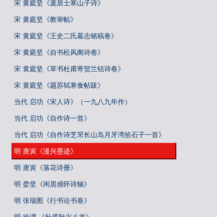
宋 黄庭坚《庞居士寒山子诗》
宋 黄庭坚《教审帖》
宋 黄庭坚《王史二氏墓志铭稿卷》
宋 黄庭坚《自书松风阁诗卷》
宋 黄庭坚《草书杜甫寄贺兰铦诗卷》
宋 黄庭坚《题苏轼寒食帖跋》
当代 启功《宋人诗》（一九八九年作）
当代 启功《自作诗一首》
当代 启功《自作诗芝罘长山岛月牙湾拾石子一首》
明 唐寅《漫兴墨迹》
明 唐寅《落花诗册》
明 娄坚《闲居感怀诗轴》
明 张瑞图《行书论书卷》