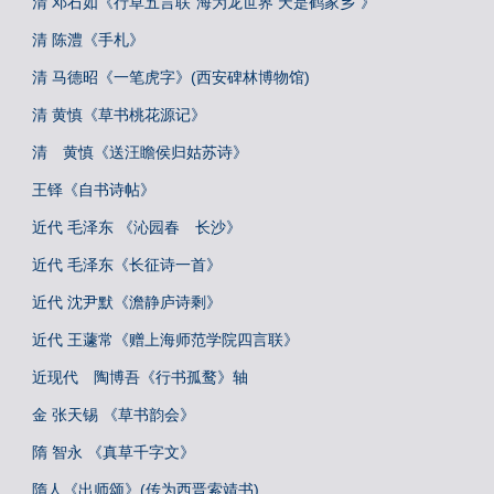
清 邓石如《行草五言联“海为龙世界 天是鹤家乡”》
清 陈澧《手札》
清 马德昭《一笔虎字》(西安碑林博物馆)
清 黄慎《草书桃花源记》
清 黄慎《送汪瞻侯归姑苏诗》
王铎《自书诗帖》
近代 毛泽东 《沁园春 长沙》
近代 毛泽东《长征诗一首》
近代 沈尹默《澹静庐诗剩》
近代 王蘧常《赠上海师范学院四言联》
近现代 陶博吾《行书孤鹜》轴
金 张天锡 《草书韵会》
隋 智永 《真草千字文》
隋人《出师颂》(传为西晋索靖书)