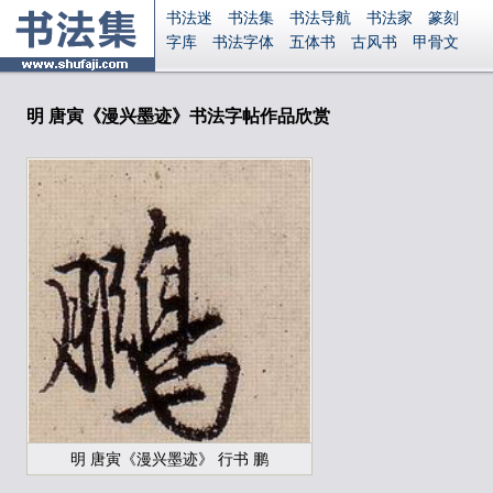
书法迷
书法集
书法导航
书法家
篆刻
字库
书法字体
五体书
古风书
甲骨文
古印
篆书
篆体
光明书
集美书
33书法
毛笔字
钢笔字
多体书
花鸟字
書法视频
集字
字形
大字
篆刻之家
字源
国学
明 唐寅《漫兴墨迹》书法字帖作品欣赏
古籍
中医
象棋
游戏
电子书
商城
起名
识字
英语
印章
签名
硬筆字
字体下载
免费字体
中文字体
英文字体
Ai矢量
P图宝
南无阿弥陀佛
意见反馈
安全网站
显广告
捐赠
繁體版
登录
明 唐寅《漫兴墨迹》 行书 鹏