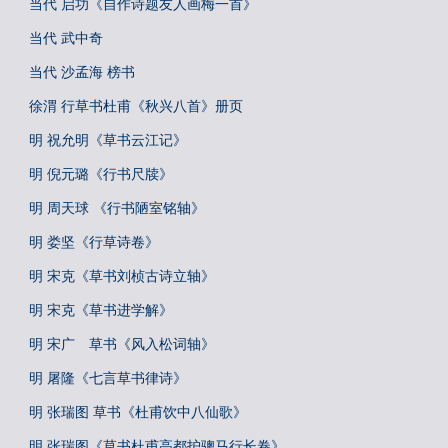
当代 启功《自作诗题友人画梅一首》
当代 武中奇
当代 沙孟海 榜书
徐渭 行草书杜甫《秋兴八首》册页
明 祝允明《草书云江记》
明 倪元璐《行书尺牍》
明 周天球 《行书陋室铭轴》
明 娄坚《行草诗卷》
明 宋克《草书刘桢古诗立轴》
明 宋克《草书进学解》
明 宋广 草书《风入松词轴》
明 屠隆《七言草书律诗》
明 张瑞图 草书《杜甫饮中八仙歌》
明 张瑞图《草书杜甫高都护骢马行长卷》