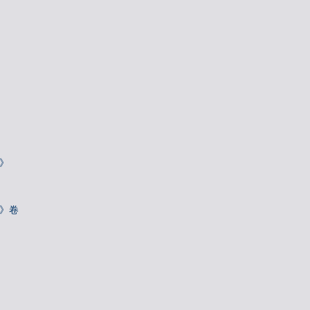
》
诗》卷