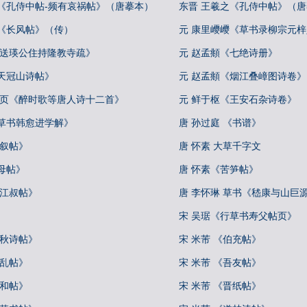
之《孔侍中帖-频有哀祸帖》（唐摹本）
东晋 王羲之《孔侍中帖》（
之《长风帖》（传）
元 康里巎巎《草书录柳宗元
《送瑛公住持隆教寺疏》
元 赵孟頫《七绝诗册》
天冠山诗帖》
元 赵孟頫《烟江叠嶂图诗卷》
册页《醉时歌等唐人诗十二首》
元 鲜于枢《王安石杂诗卷》
《草书韩愈进学解》
唐 孙过庭 《书谱》
自叙帖》
唐 怀素 大草千字文
母帖》
唐 怀素《苦笋帖》
《江叔帖》
唐 李怀琳 草书《嵇康与山巨
宋 吴琚《行草书寿父帖页》
中秋诗帖》
宋 米芾 《伯充帖》
向乱帖》
宋 米芾 《吾友帖》
彦和帖》
宋 米芾 《晋纸帖》