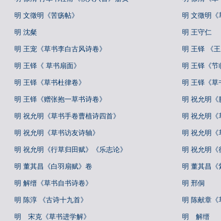
明 文徵明《苦疡帖》
明 文徵明《
明 沈粲
明 王守仁
明 王宠《草书李白古风诗卷》
明 王铎 《
明 王铎《 草书扇面》
明 王铎《节
明 王铎《草书杜律卷》
明 王铎《草
明 王铎《赠张抱一草书诗卷》
明 祝允明《
明 祝允明《草书手卷曹植诗四首》
明 祝允明《
明 祝允明《草书访友诗轴》
明 祝允明《
明 祝允明《行草归田赋》《乐志论》
明 祝允明
明 董其昌《白羽扇赋》卷
明 董其昌
明 解缙《草书自书诗卷》
明 邢侗
明 陈淳 《古诗十九首》
明 陈献章
明 宋克《草书进学解》
明 解缙