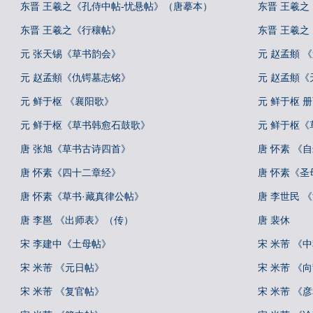
东晋 王羲之《孔侍中帖-忧悬帖》（唐摹本）
东晋 王羲
东晋 王羲之《行穰帖》
东晋 王羲
元 张天锡《草书韵会》
元 赵孟頫 
元 赵孟頫《仇锷墓志铭》
元 赵孟頫《
元 鲜于枢 《襄阳歌》
元 鲜于枢 
元 鲜于枢《草书韩愈石鼓歌》
元 鲜于枢
唐 张旭《草书古诗四首》
唐 怀素 《
唐 怀素《四十二章经》
唐 怀素《圣
唐 怀素《草书·藏真律公帖》
唐 李世民 
唐 李邕 《出师表》（传）
唐 裴休
宋 李建中《土母帖》
宋 米芾 《
宋 米芾 《元日帖》
宋 米芾 《
宋 米芾 《复官帖》
宋 米芾 《