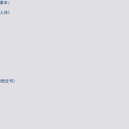
唐摹本）
梓人传》
源绝交书》