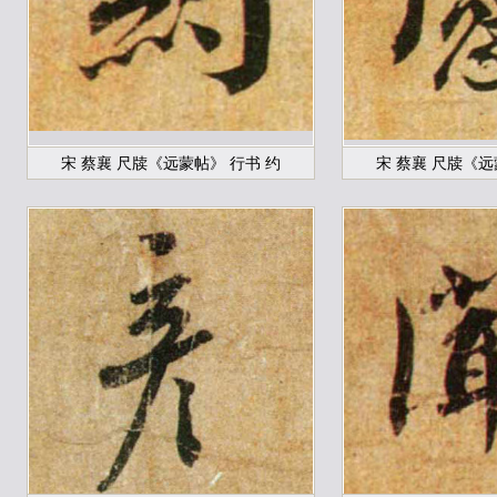
宋 蔡襄 尺牍《远蒙帖》 行书 约
宋 蔡襄 尺牍《远