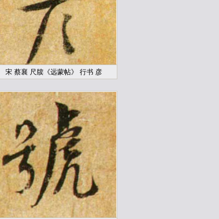
宋 蔡襄 尺牍《远蒙帖》 行书 彦