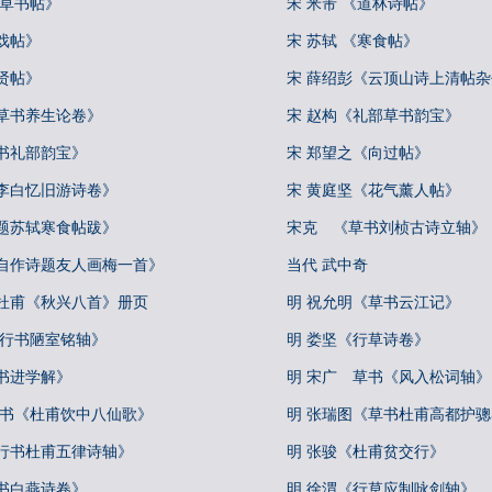
论草书帖》
宋 米芾 《道林诗帖》
戏帖》
宋 苏轼 《寒食帖》
贤帖》
宋 薛绍彭《云顶山诗上清帖
真草书养生论卷》
宋 赵构《礼部草书韵宝》
书礼部韵宝》
宋 郑望之《向过帖》
《李白忆旧游诗卷》
宋 黄庭坚《花气薰人帖》
《题苏轼寒食帖跋》
宋克 《草书刘桢古诗立轴》
《自作诗题友人画梅一首》
当代 武中奇
书杜甫《秋兴八首》册页
明 祝允明《草书云江记》
《行书陋室铭轴》
明 娄坚《行草诗卷》
书进学解》
明 宋广 草书《风入松词轴》
草书《杜甫饮中八仙歌》
明 张瑞图《草书杜甫高都护
《行书杜甫五律诗轴》
明 张骏《杜甫贫交行》
书白燕诗卷》
明 徐渭《行草应制咏剑轴》