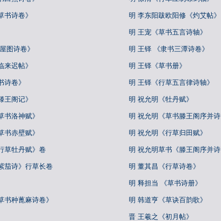
草书诗卷》
明 李东阳跋欧阳修《灼艾帖》
明 王宠《草书五言诗轴》
王屋图诗卷》
明 王铎 《隶书三潭诗卷》
临来迟帖》
明 王铎《草书册》
书诗卷》
明 王铎《行草五言律诗轴》
滕王阁记》
明 祝允明《牡丹赋》
草书洛神赋》
明 祝允明《草书滕王阁序并诗
草书赤壁赋》
明 祝允明《行草归田赋》
《行草牡丹赋》卷
明 祝允明草书《滕王阁序并
《紫茄诗》行草长卷
明 董其昌《行草诗卷》
明 释担当 《草书诗册》
《草书种蓖麻诗卷》
明 韩道亨《草诀百韵歌》
晋 王羲之《初月帖》