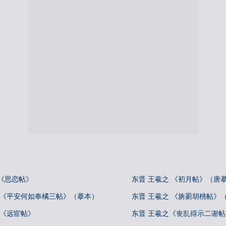
《思恋帖》
东晋 王羲之 《初月帖》（唐
 《平安何如奉橘三帖》（摹本）
东晋 王羲之 《旃罽胡桃帖》
 《远宦帖》
东晋 王羲之《丧乱得示二谢