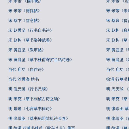
宋 米芾 《箧中帖》
宋 米芾 《
宋 米芾《德忱帖》
宋 米芾《来
宋 蔡卞《雪意帖》
宋 蔡襄《贫
宋 赵孟坚《行书自书诗》
宋 赵构《
宋 赵构《草书洛神赋卷》
宋 赵构《草
宋 黄庭坚《教审帖》
宋 黄庭坚
宋 黄庭坚《草书杜甫寄贺兰铦诗卷》
宋 黄庭坚
当代 启功《自作诗》
当代 启功
当代 沙孟海 榜书
徐渭 行草
明 倪元璐《行书尺牍》
明 周天球 
明 宋克《草书刘桢古诗立轴》
明 宋克《草
明 屠隆《七言草书律诗》
明 张瑞图 
明 张瑞图《草书鲍照陆机诗长卷》
明 张瑞图
明 徐渭 行草书杜甫《秋兴八首》册页
明 徐渭《草