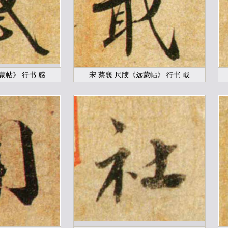
蒙帖》 行书 感
宋 蔡襄 尺牍《远蒙帖》 行书 戢