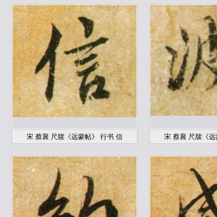
宋 蔡襄 尺牍《远蒙帖》 行书 信
宋 蔡襄 尺牍《远