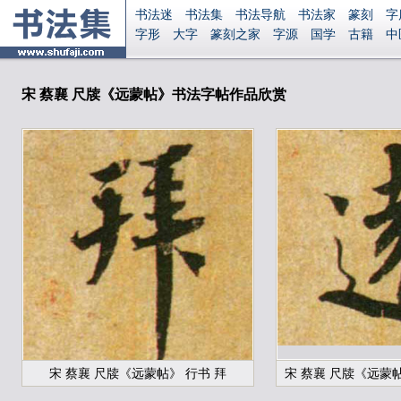
书法迷
书法集
书法导航
书法家
篆刻
字
字形
大字
篆刻之家
字源
国学
古籍
中
南无阿弥陀佛
意见反馈
安全网站
显广告
宋 蔡襄 尺牍《远蒙帖》书法字帖作品欣赏
宋 蔡襄 尺牍《远蒙帖》 行书 拜
宋 蔡襄 尺牍《远蒙