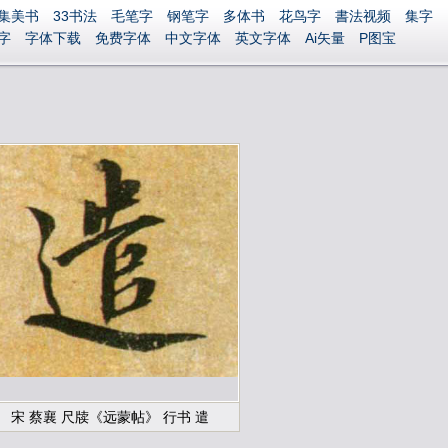
集美书
33书法
毛笔字
钢笔字
多体书
花鸟字
書法视频
集字
字
字体下载
免费字体
中文字体
英文字体
Ai矢量
P图宝
宋 蔡襄 尺牍《远蒙帖》 行书 遣