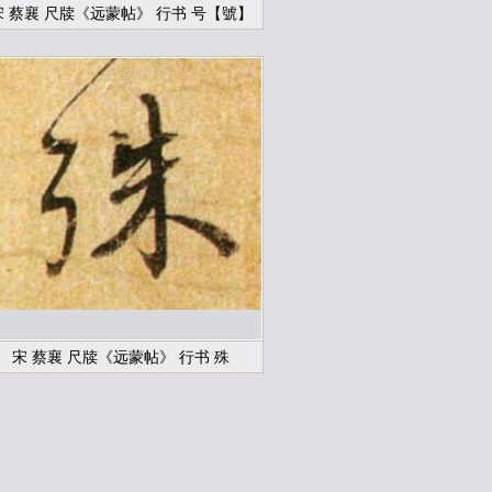
宋 蔡襄 尺牍《远蒙帖》 行书 号【號】
宋 蔡襄 尺牍《远蒙帖》 行书 殊