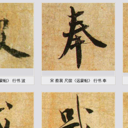
蒙帖》 行书 波
宋 蔡襄 尺牍《远蒙帖》 行书 奉