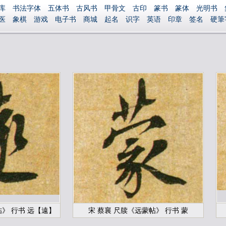
库
书法字体
五体书
古风书
甲骨文
古印
篆书
篆体
光明书
医
象棋
游戏
电子书
商城
起名
识字
英语
印章
签名
硬筆
捐赠
繁體版
登录
帖》 行书 远【遠】
宋 蔡襄 尺牍《远蒙帖》 行书 蒙