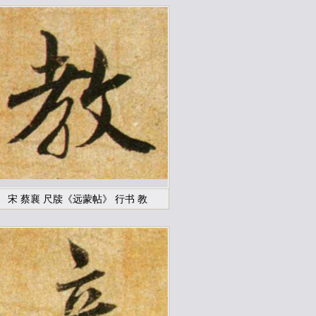
宋 蔡襄 尺牍《远蒙帖》 行书 教