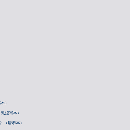
摹本）
（敦煌写本）
帖》（唐摹本）