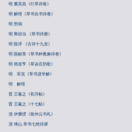
明 董其昌《行草诗卷》
明 解缙《草书自书诗卷》
明 邢侗
明 释担当 《草书诗册》
明 陈淳 《古诗十九首》
明 陈献章《草书种蓖麻诗卷》
明 韩道亨《草诀百韵歌》
明 宋克《草书进学解》
明 解缙
晋 王羲之《初月帖》
晋 王羲之《十七帖》
清 伊秉绶《致仲云书札》
清 傅山 草书七绝诗屏