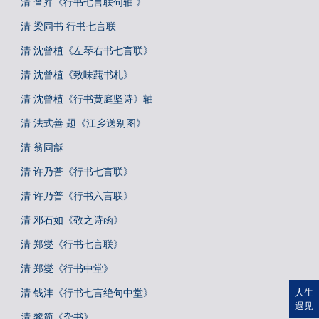
清 查昇《行书七言联句轴 》
清 梁同书 行书七言联
清 沈曾植《左琴右书七言联》
清 沈曾植《致味莼书札》
清 沈曾植《行书黄庭坚诗》轴
清 法式善 题《江乡送别图》
清 翁同龢
清 许乃普《行书七言联》
清 许乃普《行书六言联》
清 邓石如《敬之诗函》
清 郑燮《行书七言联》
清 郑燮《行书中堂》
清 钱沣《行书七言绝句中堂》
人生
遇见
清 黎简《杂书》