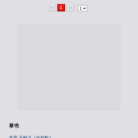
‹‹
1
››
草书
东晋 王献之《余杭帖》