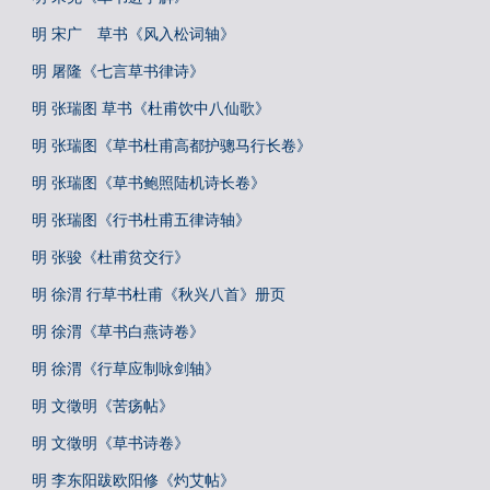
明 宋广 草书《风入松词轴》
明 屠隆《七言草书律诗》
明 张瑞图 草书《杜甫饮中八仙歌》
明 张瑞图《草书杜甫高都护骢马行长卷》
明 张瑞图《草书鲍照陆机诗长卷》
明 张瑞图《行书杜甫五律诗轴》
明 张骏《杜甫贫交行》
明 徐渭 行草书杜甫《秋兴八首》册页
明 徐渭《草书白燕诗卷》
明 徐渭《行草应制咏剑轴》
明 文徵明《苦疡帖》
明 文徵明《草书诗卷》
明 李东阳跋欧阳修《灼艾帖》