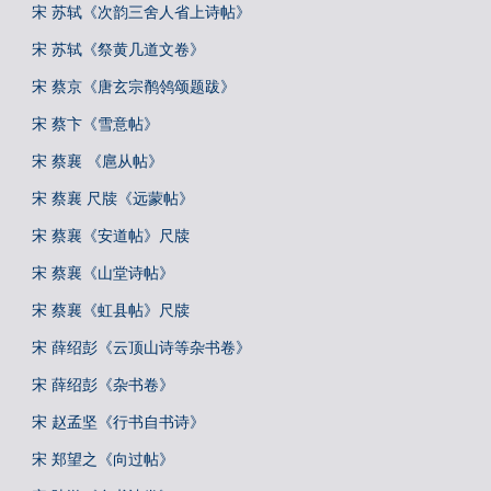
宋 苏轼《次韵三舍人省上诗帖》
宋 苏轼《祭黄几道文卷》
宋 蔡京《唐玄宗鹡鸰颂题跋》
宋 蔡卞《雪意帖》
宋 蔡襄 《扈从帖》
宋 蔡襄 尺牍《远蒙帖》
宋 蔡襄《安道帖》尺牍
宋 蔡襄《山堂诗帖》
宋 蔡襄《虹县帖》尺牍
宋 薛绍彭《云顶山诗等杂书卷》
宋 薛绍彭《杂书卷》
宋 赵孟坚《行书自书诗》
宋 郑望之《向过帖》