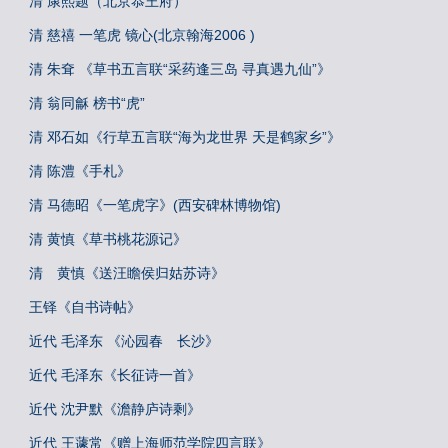
清 康熙题（北京恭王府）
清 慈禧 一笔虎 镜心(北京翰海2006 )
清 朱耷 《草书五言联“采药逢三岛 寻真遇九仙”》
清 翁同龢 榜书“虎”
清 邓石如《行草五言联“海为龙世界 天是鹤家乡”》
清 陈澧《手札》
清 马德昭《一笔虎字》(西安碑林博物馆)
清 黄慎《草书桃花源记》
清 黄慎《送汪瞻侯归姑苏诗》
王铎《自书诗帖》
近代 毛泽东 《沁园春 长沙》
近代 毛泽东《长征诗一首》
近代 沈尹默《澹静庐诗剩》
近代 王蘧常《赠上海师范学院四言联》