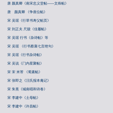
唐 颜真卿《南宋忠义堂帖——文殊帖》
唐 颜真卿 《争座位帖》
宋 吴琚《行草书寿父帖页》
宋 刘正夫 尺牍《佳履帖》
宋 吴琚 行书《杂诗帖》等
宋 吴琚 《行书蔡襄七言绝句》
宋 吴琚《行书杂诗帖》
宋 吴说《门内星聚帖》
宋 宋 米芾 《蜀素帖》
宋 张即之《汪氏报本庵记》
宋 朱熹《城南唱和诗卷》
宋 李建中《土母帖》
宋 李建中《许昌帖》