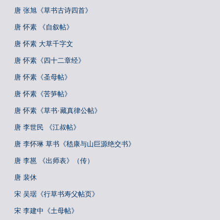
唐 张旭《草书古诗四首》
唐 怀素 《自叙帖》
唐 怀素 大草千字文
唐 怀素《四十二章经》
唐 怀素《圣母帖》
唐 怀素《苦笋帖》
唐 怀素《草书·藏真律公帖》
唐 李世民 《江叔帖》
唐 李怀琳 草书《嵇康与山巨源绝交书》
唐 李邕 《出师表》（传）
唐 裴休
宋 吴琚《行草书寿父帖页》
宋 李建中《土母帖》