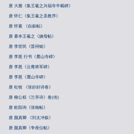
唐 大雅《集王羲之兴福寺半截碑》
唐 怀仁《集王羲之圣教序》
唐 怀素 《自叙帖》
唐 摹本王羲之《姨母帖》
唐 李世民《晋祠铭》
唐 李邕 行书《麓山寺碑》
唐 李邕《云麾将军碑》
唐 李邕《麓山寺碑》
唐 杜牧 《张好好诗卷》
唐 柳公权《兰亭诗》卷(传)
唐 欧阳询《张翰帖》
唐 颜真卿 《刘太冲叙》
唐 颜真卿《争座位帖》