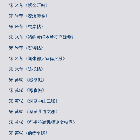
宋 米芾《紫金研帖》
宋 米芾《苕溪诗卷》
宋 米芾《蜀素帖》
宋 米芾《褚临黄绢本兰亭序跋赞》
宋 米芾《贺铸帖》
宋 米芾《闻张都大宣德尺牍》
宋 米芾《陈揽帖》
宋 苏轼 《啜茶帖》
宋 苏轼 《寒食帖》
宋 苏轼 《洞庭中山二赋》
宋 苏轼 《祭黄几道文卷》
宋 苏轼 《行书答谢民师论文帖卷》
宋 苏轼《前赤壁赋》