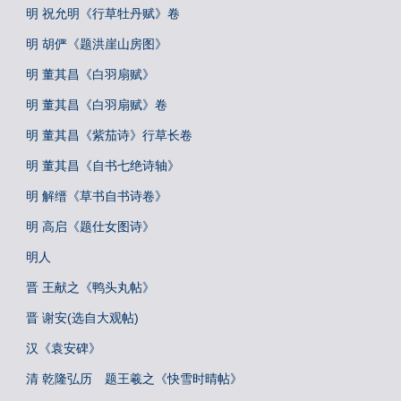
明 祝允明《行草牡丹赋》卷
明 胡俨《题洪崖山房图》
明 董其昌《白羽扇赋》
明 董其昌《白羽扇赋》卷
明 董其昌《紫茄诗》行草长卷
明 董其昌《自书七绝诗轴》
明 解缙《草书自书诗卷》
明 高启《题仕女图诗》
明人
晋 王献之《鸭头丸帖》
晋 谢安(选自大观帖)
汉《袁安碑》
清 乾隆弘历 题王羲之《快雪时晴帖》