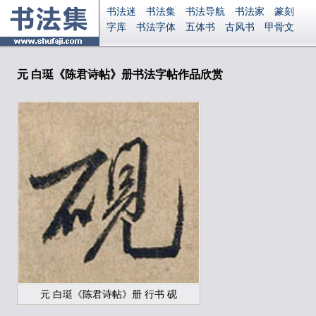
书法迷
书法集
书法导航
书法家
篆刻
字库
书法字体
五体书
古风书
甲骨文
古印
篆书
篆体
光明书
集美书
33书法
毛笔字
钢笔字
多体书
花鸟字
書法视频
集字
字形
大字
篆刻之家
字源
国学
元 白珽《陈君诗帖》册书法字帖作品欣赏
古籍
中医
象棋
游戏
电子书
商城
起名
识字
英语
印章
签名
硬筆字
字体下载
免费字体
中文字体
英文字体
Ai矢量
P图宝
南无阿弥陀佛
意见反馈
安全网站
显广告
捐赠
繁體版
登录
元 白珽《陈君诗帖》册 行书 砚