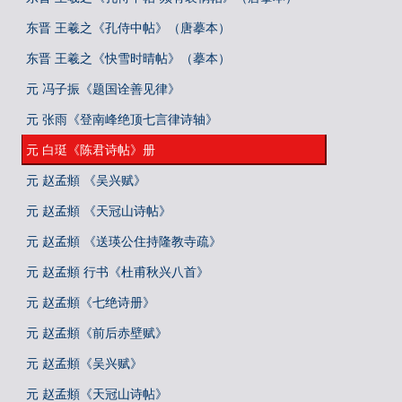
东晋 王羲之《孔侍中帖》（唐摹本）
东晋 王羲之《快雪时晴帖》（摹本）
元 冯子振《题国诠善见律》
元 张雨《登南峰绝顶七言律诗轴》
元 白珽《陈君诗帖》册
元 赵孟頫 《吴兴赋》
元 赵孟頫 《天冠山诗帖》
元 赵孟頫 《送瑛公住持隆教寺疏》
元 赵孟頫 行书《杜甫秋兴八首》
元 赵孟頫《七绝诗册》
元 赵孟頫《前后赤壁赋》
元 赵孟頫《吴兴赋》
元 赵孟頫《天冠山诗帖》