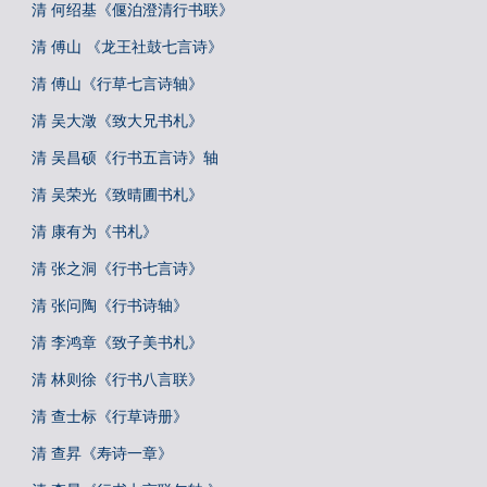
清 何绍基《偃泊澄清行书联》
清 傅山 《龙王社鼓七言诗》
清 傅山《行草七言诗轴》
清 吴大澂《致大兄书札》
清 吴昌硕《行书五言诗》轴
清 吴荣光《致晴圃书札》
清 康有为《书札》
清 张之洞《行书七言诗》
清 张问陶《行书诗轴》
清 李鸿章《致子美书札》
清 林则徐《行书八言联》
清 查士标《行草诗册》
清 查昇《寿诗一章》