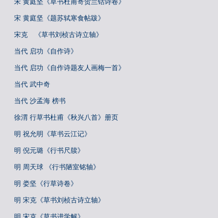
宋 黄庭坚《草书杜甫寄贺兰铦诗卷》
宋 黄庭坚《题苏轼寒食帖跋》
宋克 《草书刘桢古诗立轴》
当代 启功《自作诗》
当代 启功《自作诗题友人画梅一首》
当代 武中奇
当代 沙孟海 榜书
徐渭 行草书杜甫《秋兴八首》册页
明 祝允明《草书云江记》
明 倪元璐《行书尺牍》
明 周天球 《行书陋室铭轴》
明 娄坚《行草诗卷》
明 宋克《草书刘桢古诗立轴》
明 宋克《草书进学解》