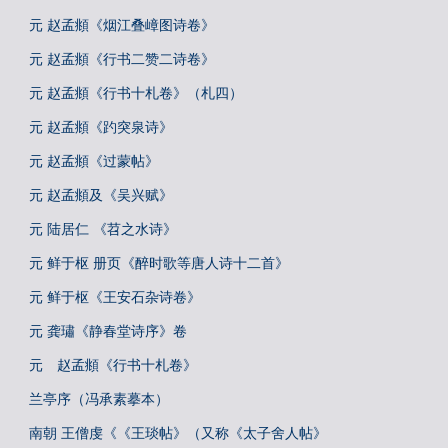
元 赵孟頫《烟江叠嶂图诗卷》
元 赵孟頫《行书二赞二诗卷》
元 赵孟頫《行书十札卷》（札四）
元 赵孟頫《趵突泉诗》
元 赵孟頫《过蒙帖》
元 赵孟頫及《吴兴赋》
元 陆居仁 《苕之水诗》
元 鲜于枢 册页《醉时歌等唐人诗十二首》
元 鲜于枢《王安石杂诗卷》
元 龚璛《静春堂诗序》卷
元 赵孟頫《行书十札卷》
兰亭序（冯承素摹本）
南朝 王僧虔《《王琰帖》（又称《太子舍人帖》