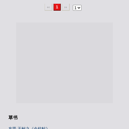
‹‹
1
››
草书
东晋 王献之《余杭帖》