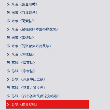
宋 米芾《紫金研帖》
宋 米芾《苕溪诗卷》
宋 米芾《蜀素帖》
宋 米芾《褚临黄绢本兰亭序跋赞》
宋 米芾《贺铸帖》
宋 米芾《闻张都大宣德尺牍》
宋 米芾《陈揽帖》
宋 苏轼 《啜茶帖》
宋 苏轼 《寒食帖》
宋 苏轼 《洞庭中山二赋》
宋 苏轼 《祭黄几道文卷》
宋 苏轼 《行书答谢民师论文帖卷》
宋 苏轼《前赤壁赋》