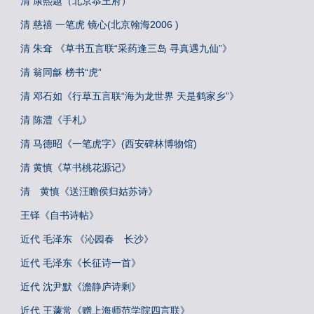
清 康熙题（北京恭王府）
清 慈禧 一笔虎 镜心(北京翰海2006 )
清 朱耷 《草书五言联“采药逢三岛 寻真遇九仙”》
清 翁同龢 榜书“虎”
清 邓石如《行草五言联“海为龙世界 天是鹤家乡”》
清 陈澧《手札》
清 马德昭《一笔虎字》(西安碑林博物馆)
清 黄慎《草书桃花源记》
清 黄慎《送汪瞻侯归姑苏诗》
王铎《自书诗帖》
近代 毛泽东 《沁园春 长沙》
近代 毛泽东《长征诗一首》
近代 沈尹默《澹静庐诗剩》
近代 王蘧常《赠上海师范学院四言联》