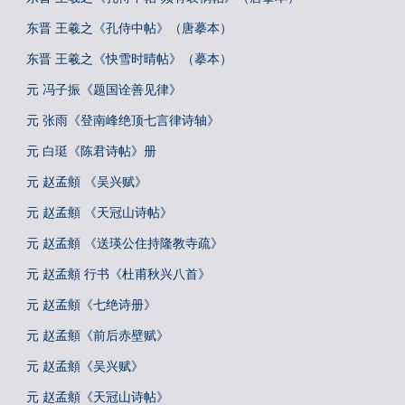
东晋 王羲之《孔侍中帖》（唐摹本）
东晋 王羲之《快雪时晴帖》（摹本）
元 冯子振《题国诠善见律》
元 张雨《登南峰绝顶七言律诗轴》
元 白珽《陈君诗帖》册
元 赵孟頫 《吴兴赋》
元 赵孟頫 《天冠山诗帖》
元 赵孟頫 《送瑛公住持隆教寺疏》
元 赵孟頫 行书《杜甫秋兴八首》
元 赵孟頫《七绝诗册》
元 赵孟頫《前后赤壁赋》
元 赵孟頫《吴兴赋》
元 赵孟頫《天冠山诗帖》