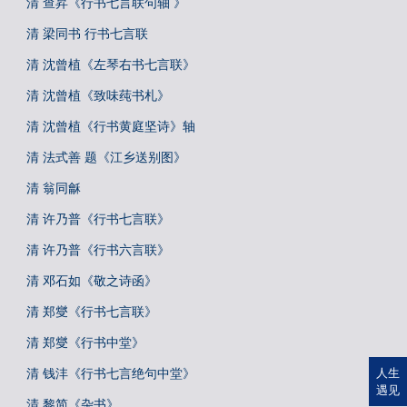
清 查昇《行书七言联句轴 》
清 梁同书 行书七言联
清 沈曾植《左琴右书七言联》
清 沈曾植《致味莼书札》
清 沈曾植《行书黄庭坚诗》轴
清 法式善 题《江乡送别图》
清 翁同龢
清 许乃普《行书七言联》
清 许乃普《行书六言联》
清 邓石如《敬之诗函》
清 郑燮《行书七言联》
清 郑燮《行书中堂》
清 钱沣《行书七言绝句中堂》
人生
遇见
清 黎简《杂书》