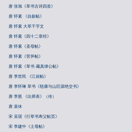
唐 张旭《草书古诗四首》
唐 怀素 《自叙帖》
唐 怀素 大草千字文
唐 怀素《四十二章经》
唐 怀素《圣母帖》
唐 怀素《苦笋帖》
唐 怀素《草书·藏真律公帖》
唐 李世民 《江叔帖》
唐 李怀琳 草书《嵇康与山巨源绝交书》
唐 李邕 《出师表》（传）
唐 裴休
宋 吴琚《行草书寿父帖页》
宋 李建中《土母帖》