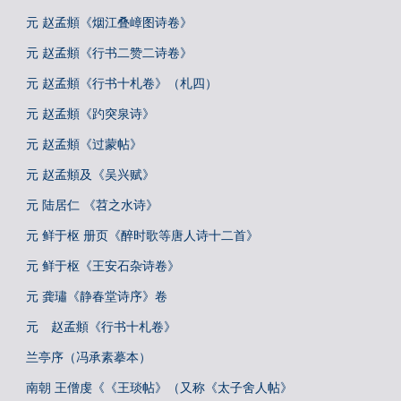
元 赵孟頫《烟江叠嶂图诗卷》
元 赵孟頫《行书二赞二诗卷》
元 赵孟頫《行书十札卷》（札四）
元 赵孟頫《趵突泉诗》
元 赵孟頫《过蒙帖》
元 赵孟頫及《吴兴赋》
元 陆居仁 《苕之水诗》
元 鲜于枢 册页《醉时歌等唐人诗十二首》
元 鲜于枢《王安石杂诗卷》
元 龚璛《静春堂诗序》卷
元 赵孟頫《行书十札卷》
兰亭序（冯承素摹本）
南朝 王僧虔《《王琰帖》（又称《太子舍人帖》