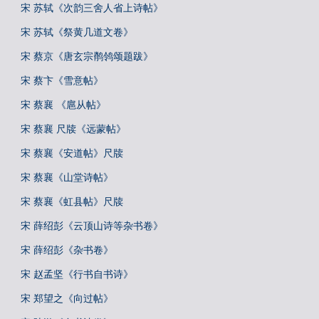
宋 苏轼《次韵三舍人省上诗帖》
宋 苏轼《祭黄几道文卷》
宋 蔡京《唐玄宗鹡鸰颂题跋》
宋 蔡卞《雪意帖》
宋 蔡襄 《扈从帖》
宋 蔡襄 尺牍《远蒙帖》
宋 蔡襄《安道帖》尺牍
宋 蔡襄《山堂诗帖》
宋 蔡襄《虹县帖》尺牍
宋 薛绍彭《云顶山诗等杂书卷》
宋 薛绍彭《杂书卷》
宋 赵孟坚《行书自书诗》
宋 郑望之《向过帖》