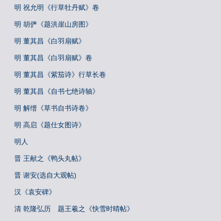
明 祝允明《行草牡丹赋》卷
明 胡俨《题洪崖山房图》
明 董其昌《白羽扇赋》
明 董其昌《白羽扇赋》卷
明 董其昌《紫茄诗》行草长卷
明 董其昌《自书七绝诗轴》
明 解缙《草书自书诗卷》
明 高启《题仕女图诗》
明人
晋 王献之《鸭头丸帖》
晋 谢安(选自大观帖)
汉《袁安碑》
清 乾隆弘历 题王羲之《快雪时晴帖》