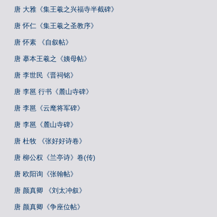
唐 大雅《集王羲之兴福寺半截碑》
唐 怀仁《集王羲之圣教序》
唐 怀素 《自叙帖》
唐 摹本王羲之《姨母帖》
唐 李世民《晋祠铭》
唐 李邕 行书《麓山寺碑》
唐 李邕《云麾将军碑》
唐 李邕《麓山寺碑》
唐 杜牧 《张好好诗卷》
唐 柳公权《兰亭诗》卷(传)
唐 欧阳询《张翰帖》
唐 颜真卿 《刘太冲叙》
唐 颜真卿《争座位帖》