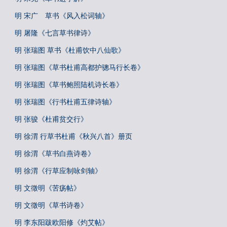
明 宋广 草书《风入松词轴》
明 屠隆《七言草书律诗》
明 张瑞图 草书《杜甫饮中八仙歌》
明 张瑞图《草书杜甫高都护骢马行长卷》
明 张瑞图《草书鲍照陆机诗长卷》
明 张瑞图《行书杜甫五律诗轴》
明 张骏《杜甫贫交行》
明 徐渭 行草书杜甫《秋兴八首》册页
明 徐渭《草书白燕诗卷》
明 徐渭《行草应制咏剑轴》
明 文徵明《苦疡帖》
明 文徵明《草书诗卷》
明 李东阳跋欧阳修《灼艾帖》