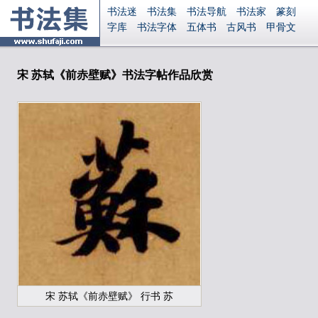
书法迷
书法集
书法导航
书法家
篆刻
字库
书法字体
五体书
古风书
甲骨文
古印
篆书
篆体
光明书
集美书
33书法
毛笔字
钢笔字
多体书
花鸟字
書法视频
集字
字形
大字
篆刻之家
字源
国学
宋 苏轼《前赤壁赋》书法字帖作品欣赏
古籍
中医
象棋
游戏
电子书
商城
起名
识字
英语
印章
签名
硬筆字
字体下载
免费字体
中文字体
英文字体
Ai矢量
P图宝
南无阿弥陀佛
意见反馈
安全网站
显广告
捐赠
繁體版
登录
宋 苏轼《前赤壁赋》 行书 苏