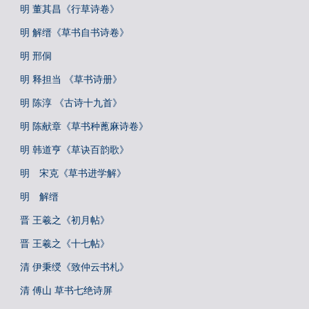
明 董其昌《行草诗卷》
明 解缙《草书自书诗卷》
明 邢侗
明 释担当 《草书诗册》
明 陈淳 《古诗十九首》
明 陈献章《草书种蓖麻诗卷》
明 韩道亨《草诀百韵歌》
明 宋克《草书进学解》
明 解缙
晋 王羲之《初月帖》
晋 王羲之《十七帖》
清 伊秉绶《致仲云书札》
清 傅山 草书七绝诗屏