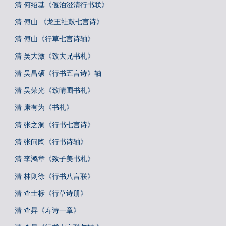
清 何绍基《偃泊澄清行书联》
清 傅山 《龙王社鼓七言诗》
清 傅山《行草七言诗轴》
清 吴大澂《致大兄书札》
清 吴昌硕《行书五言诗》轴
清 吴荣光《致晴圃书札》
清 康有为《书札》
清 张之洞《行书七言诗》
清 张问陶《行书诗轴》
清 李鸿章《致子美书札》
清 林则徐《行书八言联》
清 查士标《行草诗册》
清 查昇《寿诗一章》