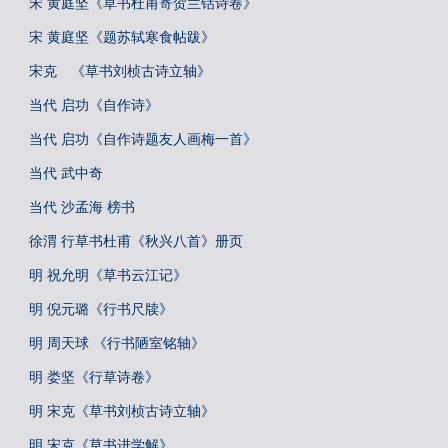
宋 黄庭坚《草书杜甫寄贺兰铦诗卷》
宋 黄庭坚《题苏轼寒食帖跋》
宋克 《草书刘桢古诗立轴》
当代 启功《自作诗》
当代 启功《自作诗题友人画梅一首》
当代 武中奇
当代 沙孟海 榜书
徐渭 行草书杜甫《秋兴八首》册页
明 祝允明《草书云江记》
明 倪元璐《行书尺牍》
明 周天球 《行书陋室铭轴》
明 娄坚《行草诗卷》
明 宋克《草书刘桢古诗立轴》
明 宋克《草书进学解》