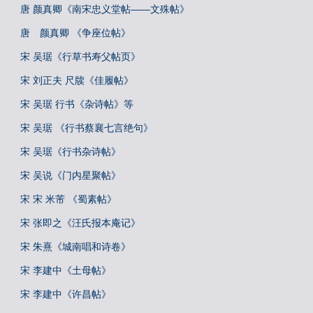
唐 颜真卿《南宋忠义堂帖——文殊帖》
唐 颜真卿 《争座位帖》
宋 吴琚《行草书寿父帖页》
宋 刘正夫 尺牍《佳履帖》
宋 吴琚 行书《杂诗帖》等
宋 吴琚 《行书蔡襄七言绝句》
宋 吴琚《行书杂诗帖》
宋 吴说《门内星聚帖》
宋 宋 米芾 《蜀素帖》
宋 张即之《汪氏报本庵记》
宋 朱熹《城南唱和诗卷》
宋 李建中《土母帖》
宋 李建中《许昌帖》