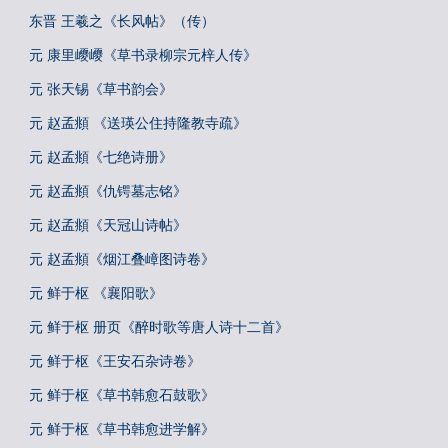
东晋 王羲之《长风帖》（传）
元 康里巎巎《草书录柳宗元梓人传》
元 张天锡《草书韵会》
元 赵孟頫 《送瑛公住持隆教寺疏》
元 赵孟頫《七绝诗册》
元 赵孟頫《仇锷墓志铭》
元 赵孟頫《天冠山诗帖》
元 赵孟頫《烟江叠嶂图诗卷》
元 鲜于枢 《襄阳歌》
元 鲜于枢 册页《醉时歌等唐人诗十二首》
元 鲜于枢《王安石杂诗卷》
元 鲜于枢《草书韩愈石鼓歌》
元 鲜于枢《草书韩愈进学解》