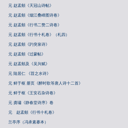
元 赵孟頫《天冠山诗帖》
元 赵孟頫《烟江叠嶂图诗卷》
元 赵孟頫《行书二赞二诗卷》
元 赵孟頫《行书十札卷》（札四）
元 赵孟頫《趵突泉诗》
元 赵孟頫《过蒙帖》
元 赵孟頫及《吴兴赋》
元 陆居仁 《苕之水诗》
元 鲜于枢 册页《醉时歌等唐人诗十二首》
元 鲜于枢《王安石杂诗卷》
元 龚璛《静春堂诗序》卷
元 赵孟頫《行书十札卷》
兰亭序（冯承素摹本）