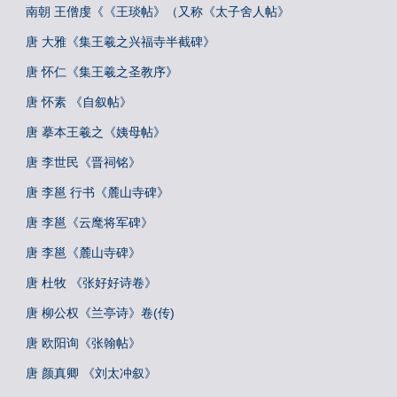
南朝 王僧虔《《王琰帖》（又称《太子舍人帖》
唐 大雅《集王羲之兴福寺半截碑》
唐 怀仁《集王羲之圣教序》
唐 怀素 《自叙帖》
唐 摹本王羲之《姨母帖》
唐 李世民《晋祠铭》
唐 李邕 行书《麓山寺碑》
唐 李邕《云麾将军碑》
唐 李邕《麓山寺碑》
唐 杜牧 《张好好诗卷》
唐 柳公权《兰亭诗》卷(传)
唐 欧阳询《张翰帖》
唐 颜真卿 《刘太冲叙》