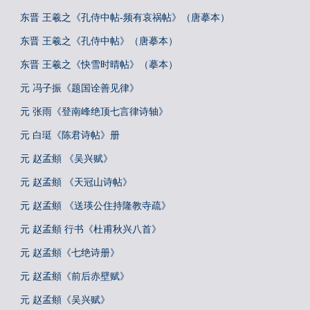
东晋 王羲之《孔侍中帖-频有哀祸帖》（唐摹本）
东晋 王羲之《孔侍中帖》（唐摹本）
东晋 王羲之《快雪时晴帖》（摹本）
元 冯子振《题国诠善见律》
元 张雨《登南峰绝顶七言律诗轴》
元 白珽《陈君诗帖》册
元 赵孟頫 《吴兴赋》
元 赵孟頫 《天冠山诗帖》
元 赵孟頫 《送瑛公住持隆教寺疏》
元 赵孟頫 行书《杜甫秋兴八首》
元 赵孟頫《七绝诗册》
元 赵孟頫《前后赤壁赋》
元 赵孟頫《吴兴赋》