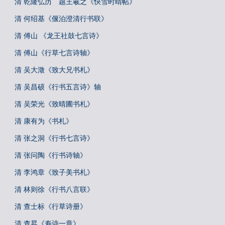
清 乾隆弘历 题王羲之《快雪时晴帖》
清 何绍基《偃泊澄清行书联》
清 傅山 《龙王社鼓七言诗》
清 傅山《行草七言诗轴》
清 吴大澂《致大兄书札》
清 吴昌硕《行书五言诗》轴
清 吴荣光《致晴圃书札》
清 康有为《书札》
清 张之洞《行书七言诗》
清 张问陶《行书诗轴》
清 李鸿章《致子美书札》
清 林则徐《行书八言联》
清 查士标《行草诗册》
清 查昇《寿诗一章》