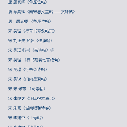
唐 颜真卿《争座位帖》
唐 颜真卿《南宋忠义堂帖——文殊帖》
唐 颜真卿 《争座位帖》
宋 吴琚《行草书寿父帖页》
宋 刘正夫 尺牍《佳履帖》
宋 吴琚 行书《杂诗帖》等
宋 吴琚 《行书蔡襄七言绝句》
宋 吴琚《行书杂诗帖》
宋 吴说《门内星聚帖》
宋 宋 米芾 《蜀素帖》
宋 张即之《汪氏报本庵记》
宋 朱熹《城南唱和诗卷》
宋 李建中《土母帖》