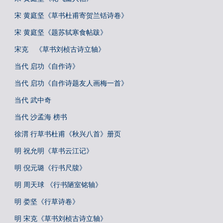
宋 黄庭坚《草书杜甫寄贺兰铦诗卷》
宋 黄庭坚《题苏轼寒食帖跋》
宋克 《草书刘桢古诗立轴》
当代 启功《自作诗》
当代 启功《自作诗题友人画梅一首》
当代 武中奇
当代 沙孟海 榜书
徐渭 行草书杜甫《秋兴八首》册页
明 祝允明《草书云江记》
明 倪元璐《行书尺牍》
明 周天球 《行书陋室铭轴》
明 娄坚《行草诗卷》
明 宋克《草书刘桢古诗立轴》