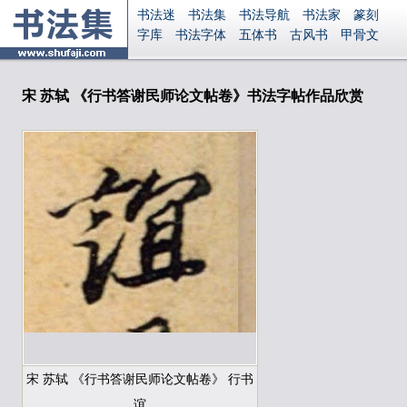
书法迷
书法集
书法导航
书法家
篆刻
字库
书法字体
五体书
古风书
甲骨文
古印
篆书
篆体
光明书
集美书
33书法
毛笔字
钢笔字
多体书
花鸟字
書法视频
集字
字形
大字
篆刻之家
字源
国学
宋 苏轼 《行书答谢民师论文帖卷》书法字帖作品欣赏
古籍
中医
象棋
游戏
电子书
商城
起名
识字
英语
印章
签名
硬筆字
字体下载
免费字体
中文字体
英文字体
Ai矢量
P图宝
南无阿弥陀佛
意见反馈
安全网站
显广告
捐赠
繁體版
登录
宋 苏轼 《行书答谢民师论文帖卷》 行书
谊