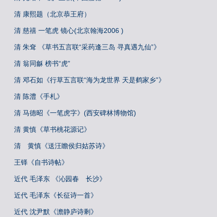
清 康熙题（北京恭王府）
清 慈禧 一笔虎 镜心(北京翰海2006 )
清 朱耷 《草书五言联“采药逢三岛 寻真遇九仙”》
清 翁同龢 榜书“虎”
清 邓石如《行草五言联“海为龙世界 天是鹤家乡”》
清 陈澧《手札》
清 马德昭《一笔虎字》(西安碑林博物馆)
清 黄慎《草书桃花源记》
清 黄慎《送汪瞻侯归姑苏诗》
王铎《自书诗帖》
近代 毛泽东 《沁园春 长沙》
近代 毛泽东《长征诗一首》
近代 沈尹默《澹静庐诗剩》