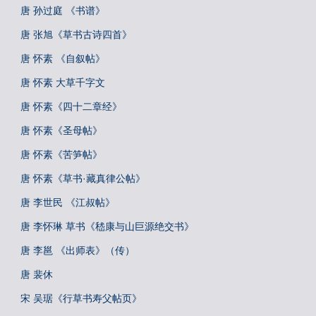
唐 孙过庭 《书谱》
唐 张旭《草书古诗四首》
唐 怀素 《自叙帖》
唐 怀素 大草千字文
唐 怀素《四十二章经》
唐 怀素《圣母帖》
唐 怀素《苦笋帖》
唐 怀素《草书·藏真律公帖》
唐 李世民 《江叔帖》
唐 李怀琳 草书《嵇康与山巨源绝交书》
唐 李邕 《出师表》（传）
唐 裴休
宋 吴琚《行草书寿父帖页》