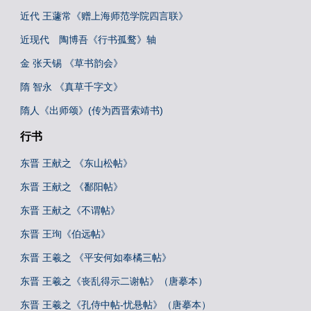
近代 王蘧常《赠上海师范学院四言联》
近现代 陶博吾《行书孤鹜》轴
金 张天锡 《草书韵会》
隋 智永 《真草千字文》
隋人《出师颂》(传为西晋索靖书)
行书
东晋 王献之 《东山松帖》
东晋 王献之 《鄱阳帖》
东晋 王献之《不谓帖》
东晋 王珣《伯远帖》
东晋 王羲之 《平安何如奉橘三帖》
东晋 王羲之《丧乱得示二谢帖》（唐摹本）
东晋 王羲之《孔侍中帖-忧悬帖》（唐摹本）