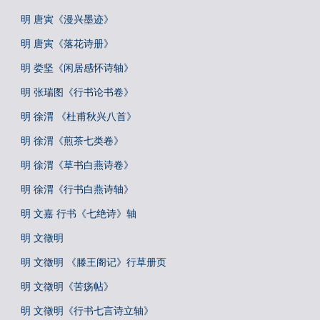
明 唐寅《漫兴墨迹》
明 唐寅《落花诗册》
明 娄坚《闲居感怀诗轴》
明 张瑞图《行书论书卷》
明 徐渭 《杜甫秋兴八首》
明 徐渭《煎茶七类卷》
明 徐渭《草书白燕诗卷》
明 徐渭《行书白燕诗轴》
明 文嘉 行书《七绝诗》轴
明 文徵明
明 文徵明 《滕王阁记》行草册页
明 文徵明《苦疡帖》
明 文徵明《行书七言诗立轴》