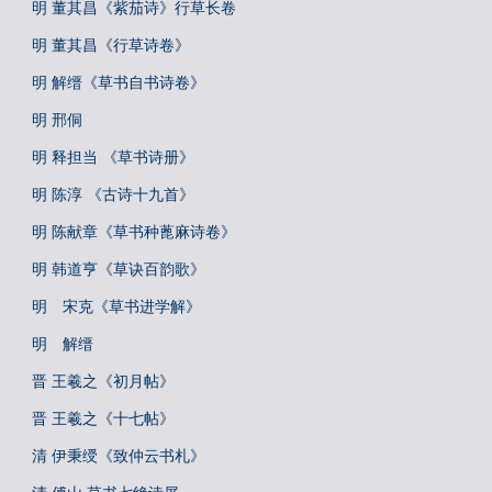
明 董其昌《紫茄诗》行草长卷
明 董其昌《行草诗卷》
明 解缙《草书自书诗卷》
明 邢侗
明 释担当 《草书诗册》
明 陈淳 《古诗十九首》
明 陈献章《草书种蓖麻诗卷》
明 韩道亨《草诀百韵歌》
明 宋克《草书进学解》
明 解缙
晋 王羲之《初月帖》
晋 王羲之《十七帖》
清 伊秉绶《致仲云书札》