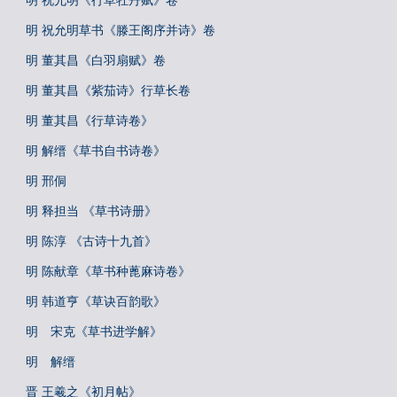
明 祝允明《行草牡丹赋》卷
明 祝允明草书《滕王阁序并诗》卷
明 董其昌《白羽扇赋》卷
明 董其昌《紫茄诗》行草长卷
明 董其昌《行草诗卷》
明 解缙《草书自书诗卷》
明 邢侗
明 释担当 《草书诗册》
明 陈淳 《古诗十九首》
明 陈献章《草书种蓖麻诗卷》
明 韩道亨《草诀百韵歌》
明 宋克《草书进学解》
明 解缙
晋 王羲之《初月帖》