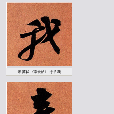
宋 苏轼 《寒食帖》 行书 我