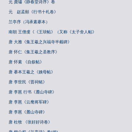
元 龚璛《静春堂诗序》卷
元 赵孟頫《行书十札卷》
兰亭序（冯承素摹本）
南朝 王僧虔《《王琰帖》（又称《太子舍人帖》
唐 大雅《集王羲之兴福寺半截碑》
唐 怀仁《集王羲之圣教序》
唐 怀素 《自叙帖》
唐 摹本王羲之《姨母帖》
唐 李世民《晋祠铭》
唐 李邕 行书《麓山寺碑》
唐 李邕《云麾将军碑》
唐 李邕《麓山寺碑》
唐 杜牧 《张好好诗卷》