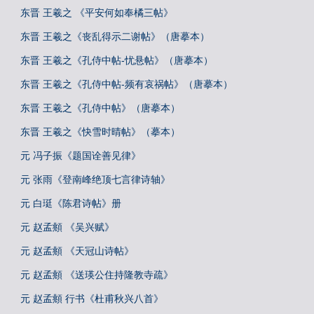
东晋 王羲之 《平安何如奉橘三帖》
东晋 王羲之《丧乱得示二谢帖》（唐摹本）
东晋 王羲之《孔侍中帖-忧悬帖》（唐摹本）
东晋 王羲之《孔侍中帖-频有哀祸帖》（唐摹本）
东晋 王羲之《孔侍中帖》（唐摹本）
东晋 王羲之《快雪时晴帖》（摹本）
元 冯子振《题国诠善见律》
元 张雨《登南峰绝顶七言律诗轴》
元 白珽《陈君诗帖》册
元 赵孟頫 《吴兴赋》
元 赵孟頫 《天冠山诗帖》
元 赵孟頫 《送瑛公住持隆教寺疏》
元 赵孟頫 行书《杜甫秋兴八首》