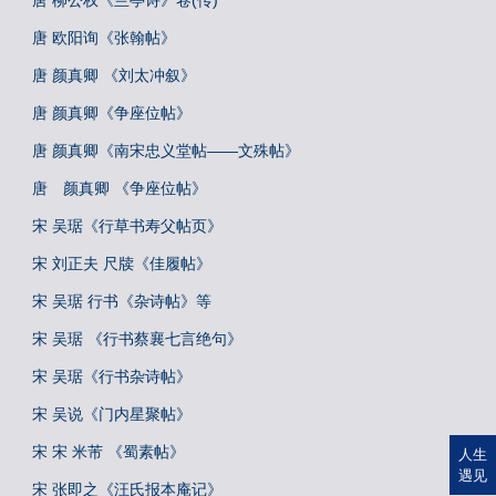
唐 柳公权《兰亭诗》卷(传)
唐 欧阳询《张翰帖》
唐 颜真卿 《刘太冲叙》
唐 颜真卿《争座位帖》
唐 颜真卿《南宋忠义堂帖——文殊帖》
唐 颜真卿 《争座位帖》
宋 吴琚《行草书寿父帖页》
宋 刘正夫 尺牍《佳履帖》
宋 吴琚 行书《杂诗帖》等
宋 吴琚 《行书蔡襄七言绝句》
宋 吴琚《行书杂诗帖》
宋 吴说《门内星聚帖》
宋 宋 米芾 《蜀素帖》
人生
遇见
宋 张即之《汪氏报本庵记》