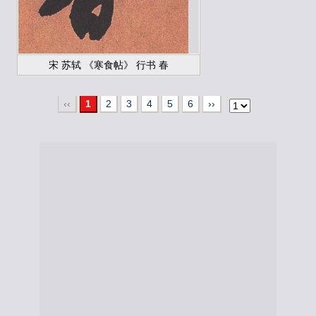
宋 苏轼 《寒食帖》 行书 春
‹‹
1
2
3
4
5
6
››