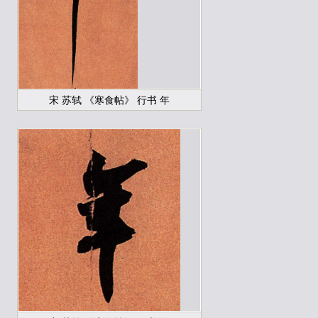
宋 苏轼 《寒食帖》 行书 年