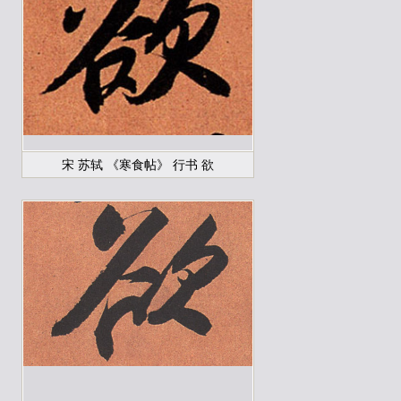
宋 苏轼 《寒食帖》 行书 欲