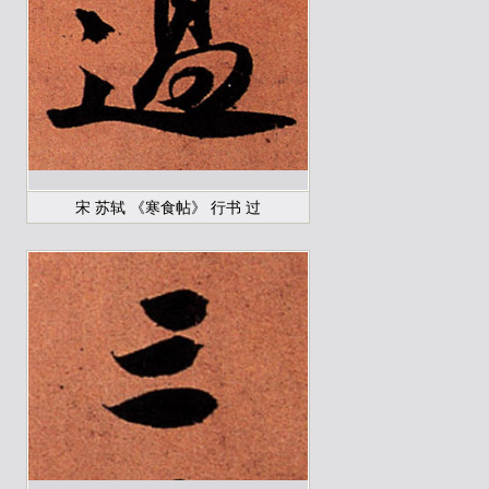
宋 苏轼 《寒食帖》 行书 过