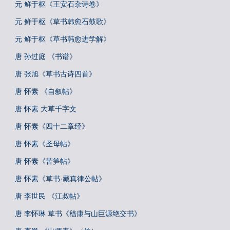
元 鲜于枢《王安石杂诗卷》
元 鲜于枢《草书韩愈石鼓歌》
元 鲜于枢《草书韩愈进学解》
唐 孙过庭 《书谱》
唐 张旭《草书古诗四首》
唐 怀素 《自叙帖》
唐 怀素 大草千字文
唐 怀素《四十二章经》
唐 怀素《圣母帖》
唐 怀素《苦笋帖》
唐 怀素《草书·藏真律公帖》
唐 李世民 《江叔帖》
唐 李怀琳 草书《嵇康与山巨源绝交书》