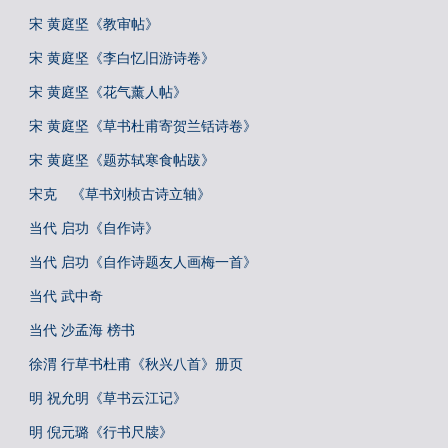
宋 黄庭坚《教审帖》
宋 黄庭坚《李白忆旧游诗卷》
宋 黄庭坚《花气薰人帖》
宋 黄庭坚《草书杜甫寄贺兰铦诗卷》
宋 黄庭坚《题苏轼寒食帖跋》
宋克 《草书刘桢古诗立轴》
当代 启功《自作诗》
当代 启功《自作诗题友人画梅一首》
当代 武中奇
当代 沙孟海 榜书
徐渭 行草书杜甫《秋兴八首》册页
明 祝允明《草书云江记》
明 倪元璐《行书尺牍》