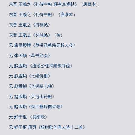
东晋 王羲之《孔侍中帖-频有哀祸帖》（唐摹本）
东晋 王羲之《孔侍中帖》（唐摹本）
东晋 王羲之《行穰帖》
东晋 王羲之《长风帖》（传）
元 康里巎巎《草书录柳宗元梓人传》
元 张天锡《草书韵会》
元 赵孟頫 《送瑛公住持隆教寺疏》
元 赵孟頫《七绝诗册》
元 赵孟頫《仇锷墓志铭》
元 赵孟頫《天冠山诗帖》
元 赵孟頫《烟江叠嶂图诗卷》
元 鲜于枢 《襄阳歌》
元 鲜于枢 册页《醉时歌等唐人诗十二首》