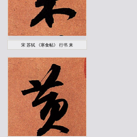
宋 苏轼 《寒食帖》 行书 来