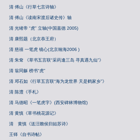
清 傅山《行草七言诗轴》
清 傅山《读南宋渡后诸史传》轴
清 光绪帝 “虎” 立轴(中国嘉德 2005)
清 康熙题（北京恭王府）
清 慈禧 一笔虎 镜心(北京翰海2006 )
清 朱耷 《草书五言联“采药逢三岛 寻真遇九仙”》
清 翁同龢 榜书“虎”
清 邓石如《行草五言联“海为龙世界 天是鹤家乡”》
清 陈澧《手札》
清 马德昭《一笔虎字》(西安碑林博物馆)
清 黄慎《草书桃花源记》
清 黄慎《送汪瞻侯归姑苏诗》
王铎《自书诗帖》