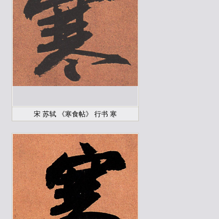
宋 苏轼 《寒食帖》 行书 寒