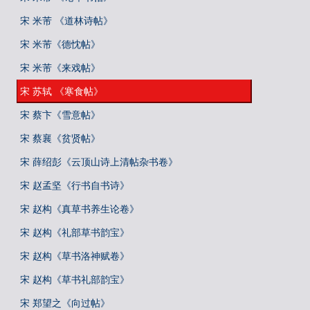
宋 米芾 《道林诗帖》
宋 米芾《德忱帖》
宋 米芾《来戏帖》
宋 苏轼 《寒食帖》
宋 蔡卞《雪意帖》
宋 蔡襄《贫贤帖》
宋 薛绍彭《云顶山诗上清帖杂书卷》
宋 赵孟坚《行书自书诗》
宋 赵构《真草书养生论卷》
宋 赵构《礼部草书韵宝》
宋 赵构《草书洛神赋卷》
宋 赵构《草书礼部韵宝》
宋 郑望之《向过帖》