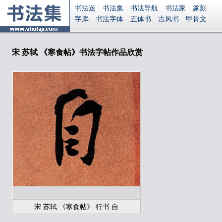
书法迷
书法集
书法导航
书法家
篆刻
字库
书法字体
五体书
古风书
甲骨文
古印
篆书
篆体
光明书
集美书
33书法
毛笔字
钢笔字
多体书
花鸟字
書法视频
集字
字形
大字
篆刻之家
字源
国学
宋 苏轼 《寒食帖》书法字帖作品欣赏
古籍
中医
象棋
游戏
电子书
商城
起名
识字
英语
印章
签名
硬筆字
字体下载
免费字体
中文字体
英文字体
Ai矢量
P图宝
南无阿弥陀佛
意见反馈
安全网站
显广告
捐赠
繁體版
登录
宋 苏轼 《寒食帖》 行书 自