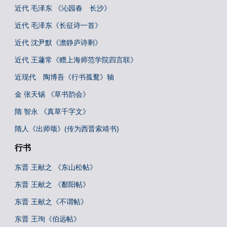
近代 毛泽东 《沁园春 长沙》
近代 毛泽东《长征诗一首》
近代 沈尹默《澹静庐诗剩》
近代 王蘧常《赠上海师范学院四言联》
近现代 陶博吾《行书孤鹜》轴
金 张天锡 《草书韵会》
隋 智永 《真草千字文》
隋人《出师颂》(传为西晋索靖书)
行书
东晋 王献之 《东山松帖》
东晋 王献之 《鄱阳帖》
东晋 王献之《不谓帖》
东晋 王珣《伯远帖》