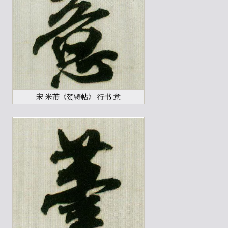
宋 米芾《贺铸帖》 行书 意