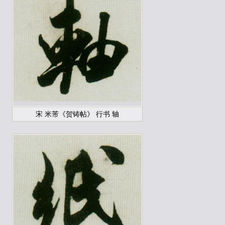
宋 米芾《贺铸帖》 行书 轴