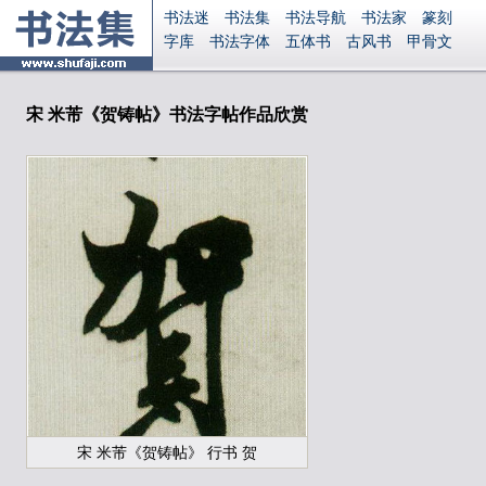
书法迷
书法集
书法导航
书法家
篆刻
字库
书法字体
五体书
古风书
甲骨文
古印
篆书
篆体
光明书
集美书
33书法
毛笔字
钢笔字
多体书
花鸟字
書法视频
集字
字形
大字
篆刻之家
字源
国学
宋 米芾《贺铸帖》书法字帖作品欣赏
古籍
中医
象棋
游戏
电子书
商城
起名
识字
英语
印章
签名
硬筆字
字体下载
免费字体
中文字体
英文字体
Ai矢量
P图宝
南无阿弥陀佛
意见反馈
安全网站
显广告
捐赠
繁體版
登录
宋 米芾《贺铸帖》 行书 贺