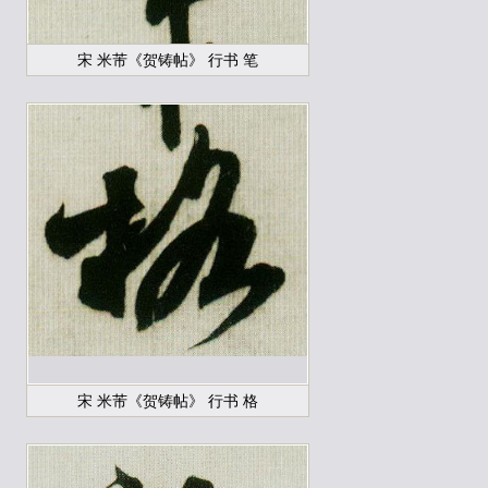
宋 米芾《贺铸帖》 行书 笔
宋 米芾《贺铸帖》 行书 格