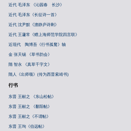
近代 毛泽东 《沁园春 长沙》
近代 毛泽东《长征诗一首》
近代 沈尹默《澹静庐诗剩》
近代 王蘧常《赠上海师范学院四言联》
近现代 陶博吾《行书孤鹜》轴
金 张天锡 《草书韵会》
隋 智永 《真草千字文》
隋人《出师颂》(传为西晋索靖书)
行书
东晋 王献之 《东山松帖》
东晋 王献之 《鄱阳帖》
东晋 王献之《不谓帖》
东晋 王珣《伯远帖》