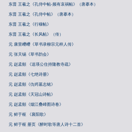
东晋 王羲之《孔侍中帖-频有哀祸帖》（唐摹本）
东晋 王羲之《孔侍中帖》（唐摹本）
东晋 王羲之《行穰帖》
东晋 王羲之《长风帖》（传）
元 康里巎巎《草书录柳宗元梓人传》
元 张天锡《草书韵会》
元 赵孟頫 《送瑛公住持隆教寺疏》
元 赵孟頫《七绝诗册》
元 赵孟頫《仇锷墓志铭》
元 赵孟頫《天冠山诗帖》
元 赵孟頫《烟江叠嶂图诗卷》
元 鲜于枢 《襄阳歌》
元 鲜于枢 册页《醉时歌等唐人诗十二首》