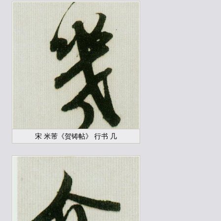
宋 米芾《贺铸帖》 行书 几