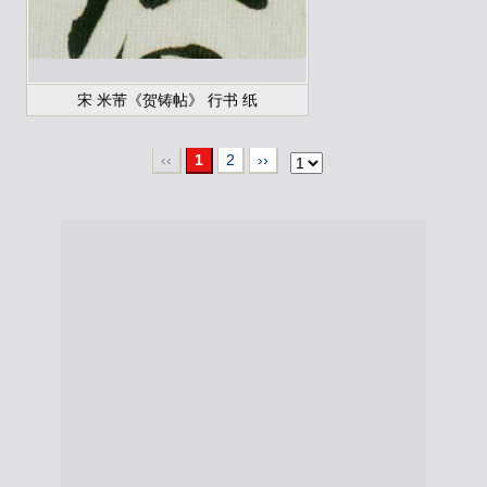
宋 米芾《贺铸帖》 行书 纸
‹‹
1
2
››