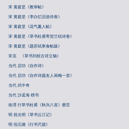
宋 黄庭坚《教审帖》
宋 黄庭坚《李白忆旧游诗卷》
宋 黄庭坚《花气薰人帖》
宋 黄庭坚《草书杜甫寄贺兰铦诗卷》
宋 黄庭坚《题苏轼寒食帖跋》
宋克 《草书刘桢古诗立轴》
当代 启功《自作诗》
当代 启功《自作诗题友人画梅一首》
当代 武中奇
当代 沙孟海 榜书
徐渭 行草书杜甫《秋兴八首》册页
明 祝允明《草书云江记》
明 倪元璐《行书尺牍》