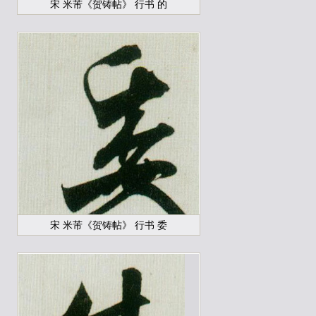
宋 米芾《贺铸帖》 行书 的
宋 米芾《贺铸帖》 行书 委