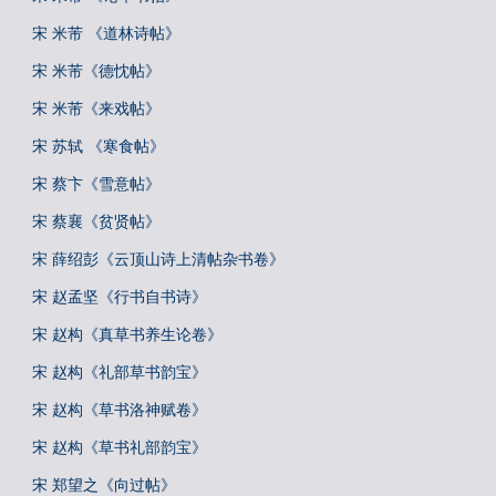
宋 米芾 《道林诗帖》
宋 米芾《德忱帖》
宋 米芾《来戏帖》
宋 苏轼 《寒食帖》
宋 蔡卞《雪意帖》
宋 蔡襄《贫贤帖》
宋 薛绍彭《云顶山诗上清帖杂书卷》
宋 赵孟坚《行书自书诗》
宋 赵构《真草书养生论卷》
宋 赵构《礼部草书韵宝》
宋 赵构《草书洛神赋卷》
宋 赵构《草书礼部韵宝》
宋 郑望之《向过帖》