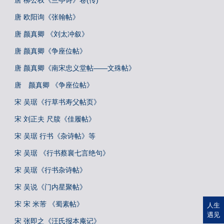
唐 柳公权《兰亭诗》卷(传)
唐 欧阳询《张翰帖》
唐 颜真卿 《刘太冲叙》
唐 颜真卿《争座位帖》
唐 颜真卿《南宋忠义堂帖——文殊帖》
唐 颜真卿 《争座位帖》
宋 吴琚《行草书寿父帖页》
宋 刘正夫 尺牍《佳履帖》
宋 吴琚 行书《杂诗帖》等
宋 吴琚 《行书蔡襄七言绝句》
宋 吴琚《行书杂诗帖》
宋 吴说《门内星聚帖》
宋 宋 米芾 《蜀素帖》
人生
遇见
宋 张即之《汪氏报本庵记》