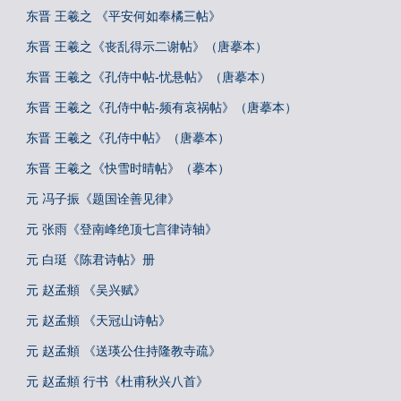
东晋 王羲之 《平安何如奉橘三帖》
东晋 王羲之《丧乱得示二谢帖》（唐摹本）
东晋 王羲之《孔侍中帖-忧悬帖》（唐摹本）
东晋 王羲之《孔侍中帖-频有哀祸帖》（唐摹本）
东晋 王羲之《孔侍中帖》（唐摹本）
东晋 王羲之《快雪时晴帖》（摹本）
元 冯子振《题国诠善见律》
元 张雨《登南峰绝顶七言律诗轴》
元 白珽《陈君诗帖》册
元 赵孟頫 《吴兴赋》
元 赵孟頫 《天冠山诗帖》
元 赵孟頫 《送瑛公住持隆教寺疏》
元 赵孟頫 行书《杜甫秋兴八首》