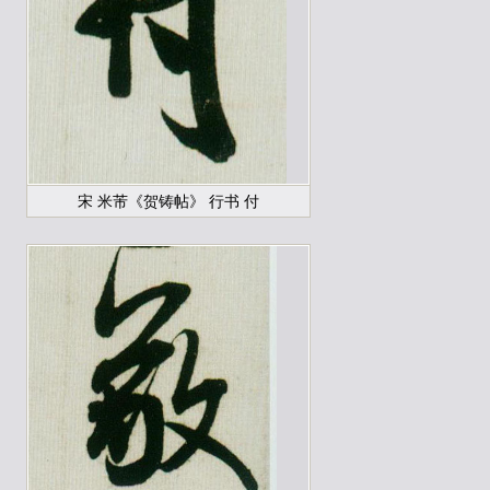
宋 米芾《贺铸帖》 行书 付