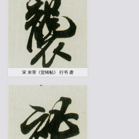
宋 米芾《贺铸帖》 行书 袭