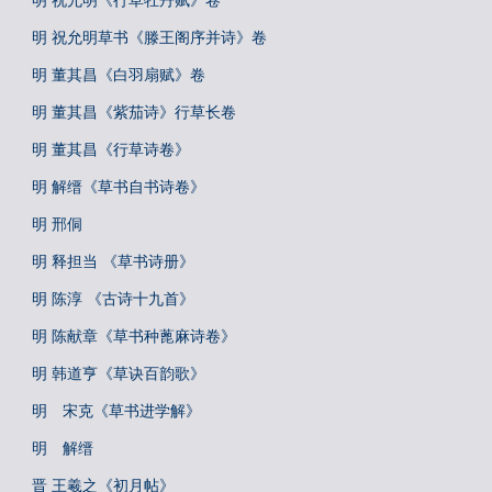
明 祝允明《行草牡丹赋》卷
明 祝允明草书《滕王阁序并诗》卷
明 董其昌《白羽扇赋》卷
明 董其昌《紫茄诗》行草长卷
明 董其昌《行草诗卷》
明 解缙《草书自书诗卷》
明 邢侗
明 释担当 《草书诗册》
明 陈淳 《古诗十九首》
明 陈献章《草书种蓖麻诗卷》
明 韩道亨《草诀百韵歌》
明 宋克《草书进学解》
明 解缙
晋 王羲之《初月帖》