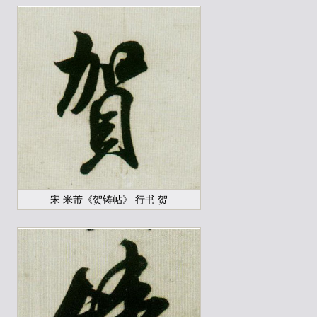
宋 米芾《贺铸帖》 行书 贺