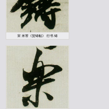
宋 米芾《贺铸帖》 行书 铸