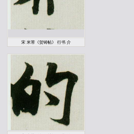
宋 米芾《贺铸帖》 行书 介