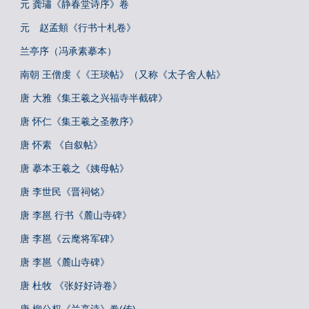
元 龚璛《静春堂诗序》卷
元 赵孟頫《行书十札卷》
兰亭序（冯承素摹本）
南朝 王僧虔《《王琰帖》（又称《太子舍人帖》
唐 大雅《集王羲之兴福寺半截碑》
唐 怀仁《集王羲之圣教序》
唐 怀素 《自叙帖》
唐 摹本王羲之《姨母帖》
唐 李世民《晋祠铭》
唐 李邕 行书《麓山寺碑》
唐 李邕《云麾将军碑》
唐 李邕《麓山寺碑》
唐 杜牧 《张好好诗卷》