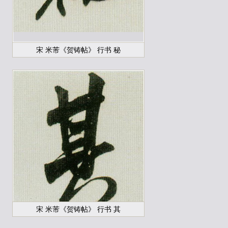
宋 米芾《贺铸帖》 行书 秘
宋 米芾《贺铸帖》 行书 其