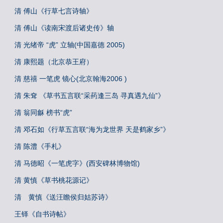
清 傅山《行草七言诗轴》
清 傅山《读南宋渡后诸史传》轴
清 光绪帝 “虎” 立轴(中国嘉德 2005)
清 康熙题（北京恭王府）
清 慈禧 一笔虎 镜心(北京翰海2006 )
清 朱耷 《草书五言联“采药逢三岛 寻真遇九仙”》
清 翁同龢 榜书“虎”
清 邓石如《行草五言联“海为龙世界 天是鹤家乡”》
清 陈澧《手札》
清 马德昭《一笔虎字》(西安碑林博物馆)
清 黄慎《草书桃花源记》
清 黄慎《送汪瞻侯归姑苏诗》
王铎《自书诗帖》