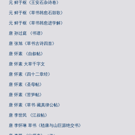
元 鲜于枢《王安石杂诗卷》
元 鲜于枢《草书韩愈石鼓歌》
元 鲜于枢《草书韩愈进学解》
唐 孙过庭 《书谱》
唐 张旭《草书古诗四首》
唐 怀素 《自叙帖》
唐 怀素 大草千字文
唐 怀素《四十二章经》
唐 怀素《圣母帖》
唐 怀素《苦笋帖》
唐 怀素《草书·藏真律公帖》
唐 李世民 《江叔帖》
唐 李怀琳 草书《嵇康与山巨源绝交书》