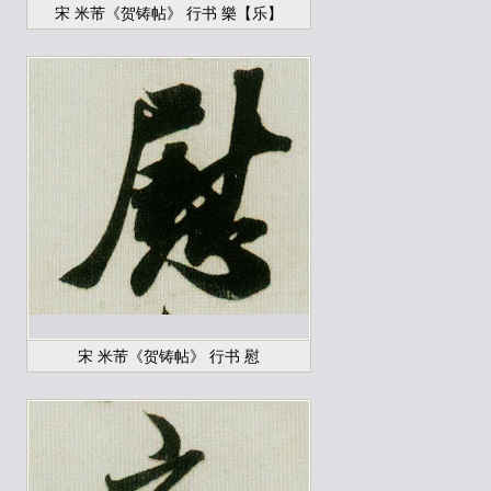
宋 米芾《贺铸帖》 行书 樂【乐】
宋 米芾《贺铸帖》 行书 慰