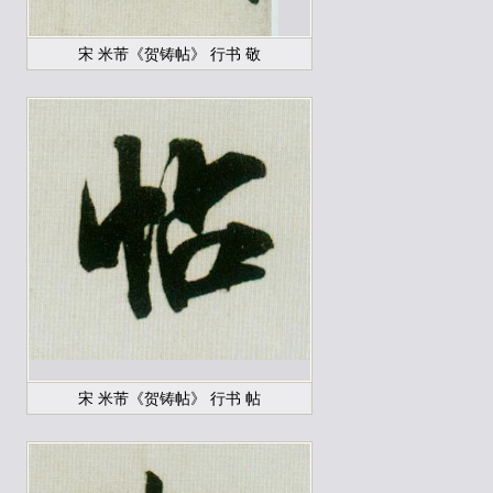
宋 米芾《贺铸帖》 行书 敬
宋 米芾《贺铸帖》 行书 帖