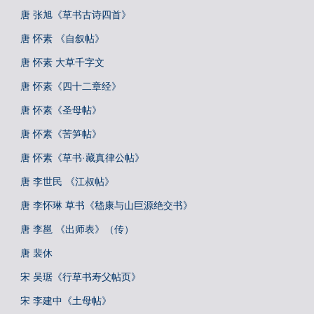
唐 张旭《草书古诗四首》
唐 怀素 《自叙帖》
唐 怀素 大草千字文
唐 怀素《四十二章经》
唐 怀素《圣母帖》
唐 怀素《苦笋帖》
唐 怀素《草书·藏真律公帖》
唐 李世民 《江叔帖》
唐 李怀琳 草书《嵇康与山巨源绝交书》
唐 李邕 《出师表》（传）
唐 裴休
宋 吴琚《行草书寿父帖页》
宋 李建中《土母帖》