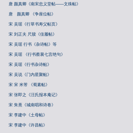
唐 颜真卿《南宋忠义堂帖——文殊帖》
唐 颜真卿 《争座位帖》
宋 吴琚《行草书寿父帖页》
宋 刘正夫 尺牍《佳履帖》
宋 吴琚 行书《杂诗帖》等
宋 吴琚 《行书蔡襄七言绝句》
宋 吴琚《行书杂诗帖》
宋 吴说《门内星聚帖》
宋 宋 米芾 《蜀素帖》
宋 张即之《汪氏报本庵记》
宋 朱熹《城南唱和诗卷》
宋 李建中《土母帖》
宋 李建中《许昌帖》