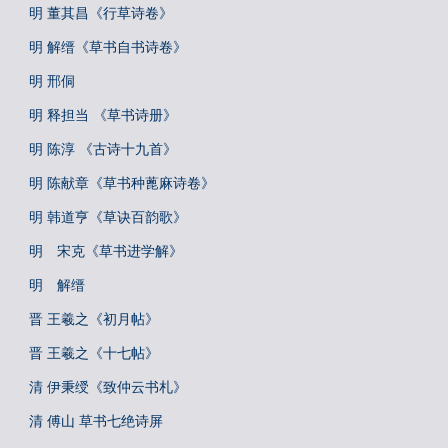
明 董其昌《行草诗卷》
明 解缙《草书自书诗卷》
明 邢侗
明 释担当 《草书诗册》
明 陈淳 《古诗十九首》
明 陈献章《草书种蓖麻诗卷》
明 韩道亨《草诀百韵歌》
明 宋克《草书进学解》
明 解缙
晋 王羲之《初月帖》
晋 王羲之《十七帖》
清 伊秉绶《致仲云书札》
清 傅山 草书七绝诗屏