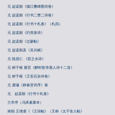
元 赵孟頫《烟江叠嶂图诗卷》
元 赵孟頫《行书二赞二诗卷》
元 赵孟頫《行书十札卷》（札四）
元 赵孟頫《趵突泉诗》
元 赵孟頫《过蒙帖》
元 赵孟頫及《吴兴赋》
元 陆居仁 《苕之水诗》
元 鲜于枢 册页《醉时歌等唐人诗十二首》
元 鲜于枢《王安石杂诗卷》
元 龚璛《静春堂诗序》卷
元 赵孟頫《行书十札卷》
兰亭序（冯承素摹本）
南朝 王僧虔《《王琰帖》（又称《太子舍人帖》