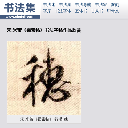
书法迷
书法集
书法导航
书法家
篆刻
字库
书法字体
五体书
古风书
甲骨文
古印
篆书
篆体
光明书
集美书
33书法
毛笔字
钢笔字
多体书
花鸟字
書法视频
集字
字形
大字
篆刻之家
字源
国学
宋 米芾《蜀素帖》书法字帖作品欣赏
古籍
中医
象棋
游戏
电子书
商城
起名
识字
英语
印章
签名
硬筆字
字体下载
免费字体
中文字体
英文字体
Ai矢量
P图宝
南无阿弥陀佛
意见反馈
安全网站
显广告
捐赠
繁體版
登录
宋 米芾《蜀素帖》 行书 穗