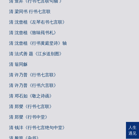
清 查昇《行书七言联句轴 》
清 梁同书 行书七言联
清 沈曾植《左琴右书七言联》
清 沈曾植《致味莼书札》
清 沈曾植《行书黄庭坚诗》轴
清 法式善 题《江乡送别图》
清 翁同龢
清 许乃普《行书七言联》
清 许乃普《行书六言联》
清 邓石如《敬之诗函》
清 郑燮《行书七言联》
清 郑燮《行书中堂》
清 钱沣《行书七言绝句中堂》
人生
遇见
清 黎简《杂书》