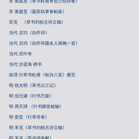
宋 黄庭坚《草书杜甫寄贺兰铦诗卷》
宋 黄庭坚《题苏轼寒食帖跋》
宋克 《草书刘桢古诗立轴》
当代 启功《自作诗》
当代 启功《自作诗题友人画梅一首》
当代 武中奇
当代 沙孟海 榜书
徐渭 行草书杜甫《秋兴八首》册页
明 祝允明《草书云江记》
明 倪元璐《行书尺牍》
明 周天球 《行书陋室铭轴》
明 娄坚《行草诗卷》
明 宋克《草书刘桢古诗立轴》
明 宋克《草书进学解》