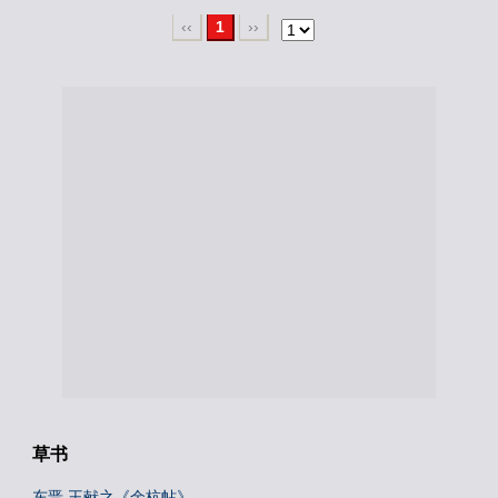
‹‹
1
››
草书
东晋 王献之《余杭帖》