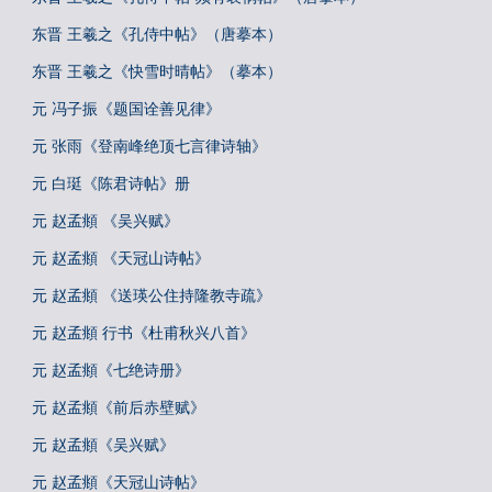
东晋 王羲之《孔侍中帖》（唐摹本）
东晋 王羲之《快雪时晴帖》（摹本）
元 冯子振《题国诠善见律》
元 张雨《登南峰绝顶七言律诗轴》
元 白珽《陈君诗帖》册
元 赵孟頫 《吴兴赋》
元 赵孟頫 《天冠山诗帖》
元 赵孟頫 《送瑛公住持隆教寺疏》
元 赵孟頫 行书《杜甫秋兴八首》
元 赵孟頫《七绝诗册》
元 赵孟頫《前后赤壁赋》
元 赵孟頫《吴兴赋》
元 赵孟頫《天冠山诗帖》