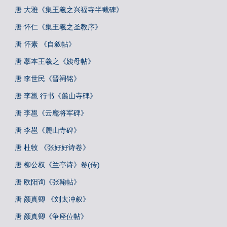
唐 大雅《集王羲之兴福寺半截碑》
唐 怀仁《集王羲之圣教序》
唐 怀素 《自叙帖》
唐 摹本王羲之《姨母帖》
唐 李世民《晋祠铭》
唐 李邕 行书《麓山寺碑》
唐 李邕《云麾将军碑》
唐 李邕《麓山寺碑》
唐 杜牧 《张好好诗卷》
唐 柳公权《兰亭诗》卷(传)
唐 欧阳询《张翰帖》
唐 颜真卿 《刘太冲叙》
唐 颜真卿《争座位帖》