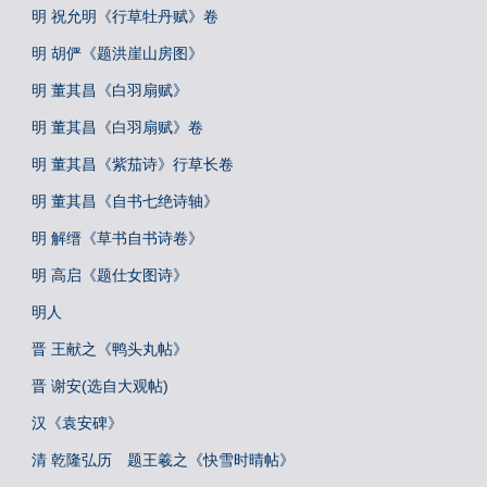
明 祝允明《行草牡丹赋》卷
明 胡俨《题洪崖山房图》
明 董其昌《白羽扇赋》
明 董其昌《白羽扇赋》卷
明 董其昌《紫茄诗》行草长卷
明 董其昌《自书七绝诗轴》
明 解缙《草书自书诗卷》
明 高启《题仕女图诗》
明人
晋 王献之《鸭头丸帖》
晋 谢安(选自大观帖)
汉《袁安碑》
清 乾隆弘历 题王羲之《快雪时晴帖》