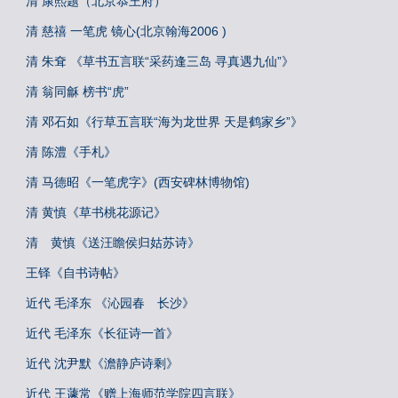
清 康熙题（北京恭王府）
清 慈禧 一笔虎 镜心(北京翰海2006 )
清 朱耷 《草书五言联“采药逢三岛 寻真遇九仙”》
清 翁同龢 榜书“虎”
清 邓石如《行草五言联“海为龙世界 天是鹤家乡”》
清 陈澧《手札》
清 马德昭《一笔虎字》(西安碑林博物馆)
清 黄慎《草书桃花源记》
清 黄慎《送汪瞻侯归姑苏诗》
王铎《自书诗帖》
近代 毛泽东 《沁园春 长沙》
近代 毛泽东《长征诗一首》
近代 沈尹默《澹静庐诗剩》
近代 王蘧常《赠上海师范学院四言联》