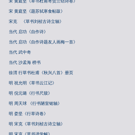
宋 黄庭坚《草书杜甫寄贺兰铦诗卷》
宋 黄庭坚《题苏轼寒食帖跋》
宋克 《草书刘桢古诗立轴》
当代 启功《自作诗》
当代 启功《自作诗题友人画梅一首》
当代 武中奇
当代 沙孟海 榜书
徐渭 行草书杜甫《秋兴八首》册页
明 祝允明《草书云江记》
明 倪元璐《行书尺牍》
明 周天球 《行书陋室铭轴》
明 娄坚《行草诗卷》
明 宋克《草书刘桢古诗立轴》
明 宋克《草书进学解》