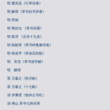
明 董其昌《行草诗卷》
明 解缙《草书自书诗卷》
明 邢侗
明 释担当 《草书诗册》
明 陈淳 《古诗十九首》
明 陈献章《草书种蓖麻诗卷》
明 韩道亨《草诀百韵歌》
明 宋克《草书进学解》
明 解缙
晋 王羲之《初月帖》
晋 王羲之《十七帖》
清 伊秉绶《致仲云书札》
清 傅山 草书七绝诗屏