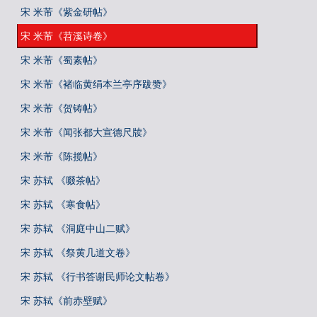
宋 米芾《紫金研帖》
宋 米芾《苕溪诗卷》
宋 米芾《蜀素帖》
宋 米芾《褚临黄绢本兰亭序跋赞》
宋 米芾《贺铸帖》
宋 米芾《闻张都大宣德尺牍》
宋 米芾《陈揽帖》
宋 苏轼 《啜茶帖》
宋 苏轼 《寒食帖》
宋 苏轼 《洞庭中山二赋》
宋 苏轼 《祭黄几道文卷》
宋 苏轼 《行书答谢民师论文帖卷》
宋 苏轼《前赤壁赋》