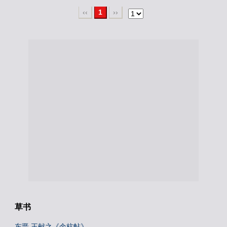
‹‹
1
››
草书
东晋 王献之《余杭帖》