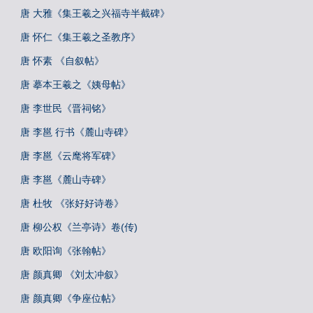
唐 大雅《集王羲之兴福寺半截碑》
唐 怀仁《集王羲之圣教序》
唐 怀素 《自叙帖》
唐 摹本王羲之《姨母帖》
唐 李世民《晋祠铭》
唐 李邕 行书《麓山寺碑》
唐 李邕《云麾将军碑》
唐 李邕《麓山寺碑》
唐 杜牧 《张好好诗卷》
唐 柳公权《兰亭诗》卷(传)
唐 欧阳询《张翰帖》
唐 颜真卿 《刘太冲叙》
唐 颜真卿《争座位帖》