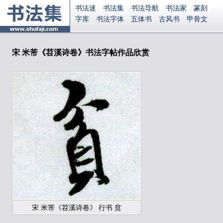
书法迷
书法集
书法导航
书法家
篆刻
字库
书法字体
五体书
古风书
甲骨文
古印
篆书
篆体
光明书
集美书
33书法
毛笔字
钢笔字
多体书
花鸟字
書法视频
集字
字形
大字
篆刻之家
字源
国学
宋 米芾《苕溪诗卷》书法字帖作品欣赏
古籍
中医
象棋
游戏
电子书
商城
起名
识字
英语
印章
签名
硬筆字
字体下载
免费字体
中文字体
英文字体
Ai矢量
P图宝
南无阿弥陀佛
意见反馈
安全网站
显广告
捐赠
繁體版
登录
宋 米芾《苕溪诗卷》 行书 贫