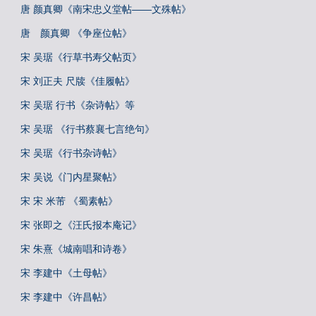
唐 颜真卿《南宋忠义堂帖——文殊帖》
唐 颜真卿 《争座位帖》
宋 吴琚《行草书寿父帖页》
宋 刘正夫 尺牍《佳履帖》
宋 吴琚 行书《杂诗帖》等
宋 吴琚 《行书蔡襄七言绝句》
宋 吴琚《行书杂诗帖》
宋 吴说《门内星聚帖》
宋 宋 米芾 《蜀素帖》
宋 张即之《汪氏报本庵记》
宋 朱熹《城南唱和诗卷》
宋 李建中《土母帖》
宋 李建中《许昌帖》