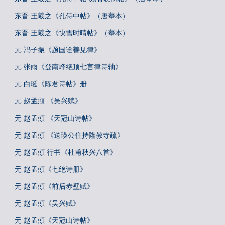
东晋 王羲之《孔侍中帖》（唐摹本）
东晋 王羲之《快雪时晴帖》（摹本）
元 冯子振《题国诠善见律》
元 张雨《登南峰绝顶七言律诗轴》
元 白珽《陈君诗帖》册
元 赵孟頫 《吴兴赋》
元 赵孟頫 《天冠山诗帖》
元 赵孟頫 《送瑛公住持隆教寺疏》
元 赵孟頫 行书《杜甫秋兴八首》
元 赵孟頫《七绝诗册》
元 赵孟頫《前后赤壁赋》
元 赵孟頫《吴兴赋》
元 赵孟頫《天冠山诗帖》