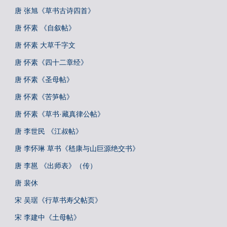
唐 张旭《草书古诗四首》
唐 怀素 《自叙帖》
唐 怀素 大草千字文
唐 怀素《四十二章经》
唐 怀素《圣母帖》
唐 怀素《苦笋帖》
唐 怀素《草书·藏真律公帖》
唐 李世民 《江叔帖》
唐 李怀琳 草书《嵇康与山巨源绝交书》
唐 李邕 《出师表》（传）
唐 裴休
宋 吴琚《行草书寿父帖页》
宋 李建中《土母帖》