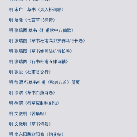
明 宋广 草书《风入松词轴》
明 屠隆《七言草书律诗》
明 张瑞图 草书《杜甫饮中八仙歌》
明 张瑞图《草书杜甫高都护骢马行长卷》
明 张瑞图《草书鲍照陆机诗长卷》
明 张瑞图《行书杜甫五律诗轴》
明 张骏《杜甫贫交行》
明 徐渭 行草书杜甫《秋兴八首》册页
明 徐渭《草书白燕诗卷》
明 徐渭《行草应制咏剑轴》
明 文徵明《苦疡帖》
明 文徵明《草书诗卷》
明 李东阳跋欧阳修《灼艾帖》