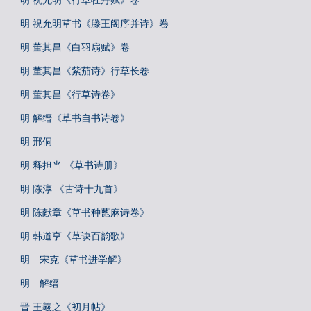
明 祝允明《行草牡丹赋》卷
明 祝允明草书《滕王阁序并诗》卷
明 董其昌《白羽扇赋》卷
明 董其昌《紫茄诗》行草长卷
明 董其昌《行草诗卷》
明 解缙《草书自书诗卷》
明 邢侗
明 释担当 《草书诗册》
明 陈淳 《古诗十九首》
明 陈献章《草书种蓖麻诗卷》
明 韩道亨《草诀百韵歌》
明 宋克《草书进学解》
明 解缙
晋 王羲之《初月帖》