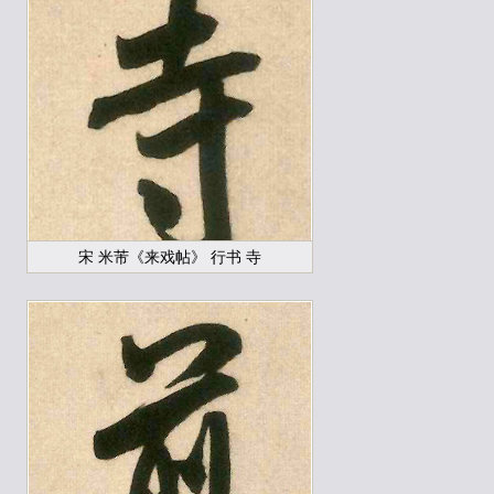
宋 米芾《来戏帖》 行书 寺