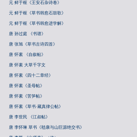
元 鲜于枢《王安石杂诗卷》
元 鲜于枢《草书韩愈石鼓歌》
元 鲜于枢《草书韩愈进学解》
唐 孙过庭 《书谱》
唐 张旭《草书古诗四首》
唐 怀素 《自叙帖》
唐 怀素 大草千字文
唐 怀素《四十二章经》
唐 怀素《圣母帖》
唐 怀素《苦笋帖》
唐 怀素《草书·藏真律公帖》
唐 李世民 《江叔帖》
唐 李怀琳 草书《嵇康与山巨源绝交书》