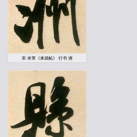
宋 米芾《来戏帖》 行书 洲