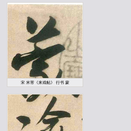
宋 米芾《来戏帖》 行书 蒙