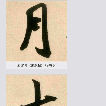
宋 米芾《来戏帖》 行书 月