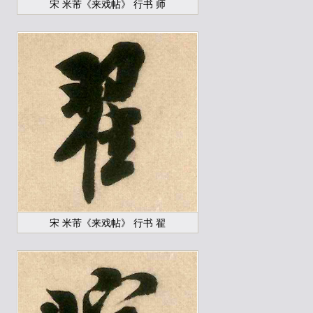
宋 米芾《来戏帖》 行书 师
宋 米芾《来戏帖》 行书 翟