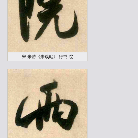
宋 米芾《来戏帖》 行书 院