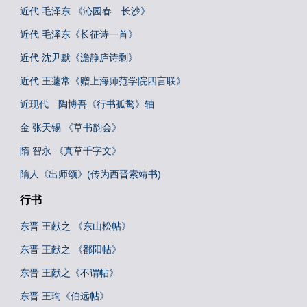
近代 毛泽东 《沁园春 长沙》
近代 毛泽东《长征诗一首》
近代 沈尹默《澹静庐诗剩》
近代 王蘧常《赠上海师范学院四言联》
近现代 陶博吾《行书孤鹜》轴
金 张天锡 《草书韵会》
隋 智永 《真草千字文》
隋人《出师颂》(传为西晋索靖书)
行书
东晋 王献之 《东山松帖》
东晋 王献之 《鄱阳帖》
东晋 王献之《不谓帖》
东晋 王珣《伯远帖》