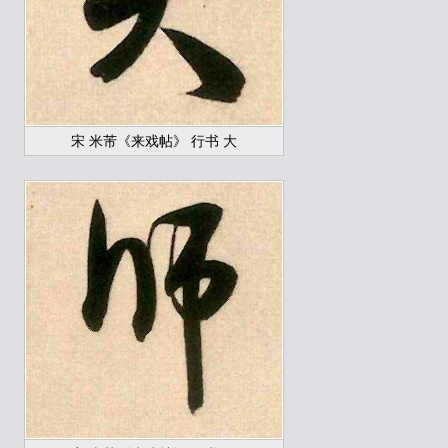
宋 米芾《来戏帖》 行书 大