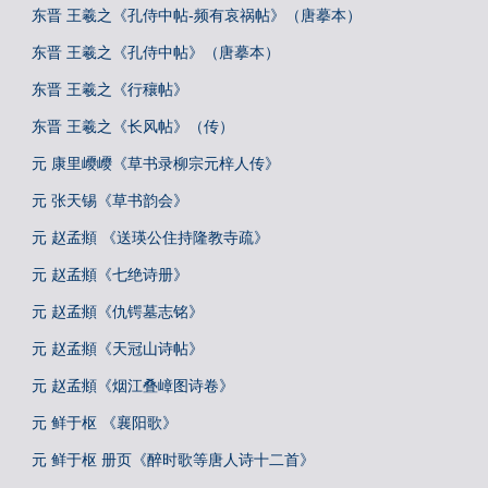
东晋 王羲之《孔侍中帖-频有哀祸帖》（唐摹本）
东晋 王羲之《孔侍中帖》（唐摹本）
东晋 王羲之《行穰帖》
东晋 王羲之《长风帖》（传）
元 康里巎巎《草书录柳宗元梓人传》
元 张天锡《草书韵会》
元 赵孟頫 《送瑛公住持隆教寺疏》
元 赵孟頫《七绝诗册》
元 赵孟頫《仇锷墓志铭》
元 赵孟頫《天冠山诗帖》
元 赵孟頫《烟江叠嶂图诗卷》
元 鲜于枢 《襄阳歌》
元 鲜于枢 册页《醉时歌等唐人诗十二首》