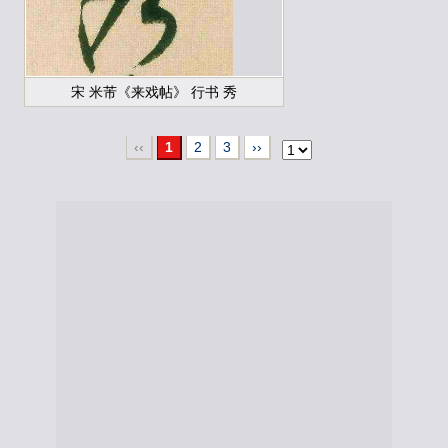
宋 米芾《来戏帖》 行书 秀
‹‹
1
2
3
››