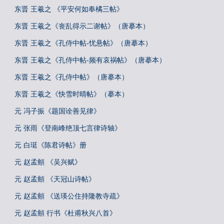
东晋 王羲之 《平安何如奉橘三帖》
东晋 王羲之《丧乱得示二谢帖》（唐摹本）
东晋 王羲之《孔侍中帖-忧悬帖》（唐摹本）
东晋 王羲之《孔侍中帖-频有哀祸帖》（唐摹本）
东晋 王羲之《孔侍中帖》（唐摹本）
东晋 王羲之《快雪时晴帖》（摹本）
元 冯子振《题国诠善见律》
元 张雨《登南峰绝顶七言律诗轴》
元 白珽《陈君诗帖》册
元 赵孟頫 《吴兴赋》
元 赵孟頫 《天冠山诗帖》
元 赵孟頫 《送瑛公住持隆教寺疏》
元 赵孟頫 行书《杜甫秋兴八首》