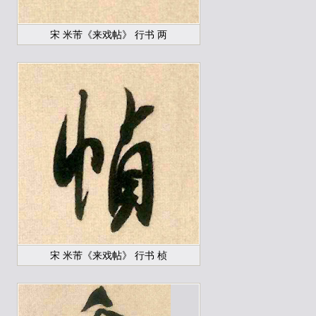
宋 米芾《来戏帖》 行书 两
宋 米芾《来戏帖》 行书 桢