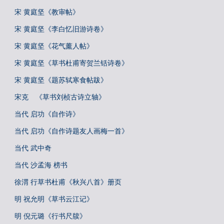
宋 黄庭坚《教审帖》
宋 黄庭坚《李白忆旧游诗卷》
宋 黄庭坚《花气薰人帖》
宋 黄庭坚《草书杜甫寄贺兰铦诗卷》
宋 黄庭坚《题苏轼寒食帖跋》
宋克 《草书刘桢古诗立轴》
当代 启功《自作诗》
当代 启功《自作诗题友人画梅一首》
当代 武中奇
当代 沙孟海 榜书
徐渭 行草书杜甫《秋兴八首》册页
明 祝允明《草书云江记》
明 倪元璐《行书尺牍》