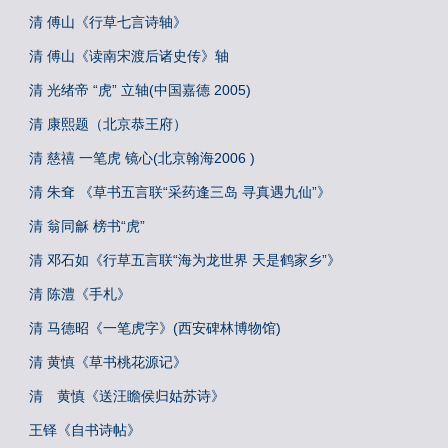
清 傅山《行草七言诗轴》
清 傅山《读南宋渡后诸史传》轴
清 光绪帝 “虎” 立轴(中国嘉德 2005)
清 康熙题（北京恭王府）
清 慈禧 一笔虎 镜心(北京翰海2006 )
清 朱耷 《草书五言联“采药逢三岛 寻真遇九仙”》
清 翁同龢 榜书“虎”
清 邓石如《行草五言联“海为龙世界 天是鹤家乡”》
清 陈澧《手札》
清 马德昭《一笔虎字》(西安碑林博物馆)
清 黄慎《草书桃花源记》
清 黄慎《送汪瞻侯归姑苏诗》
王铎《自书诗帖》