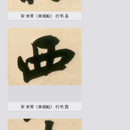
宋 米芾《来戏帖》 行书 县
宋 米芾《来戏帖》 行书 西