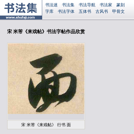
书法迷
书法集
书法导航
书法家
篆刻
字库
书法字体
五体书
古风书
甲骨文
古印
篆书
篆体
光明书
集美书
33书法
毛笔字
钢笔字
多体书
花鸟字
書法视频
集字
字形
大字
篆刻之家
字源
国学
宋 米芾《来戏帖》书法字帖作品欣赏
古籍
中医
象棋
游戏
电子书
商城
起名
识字
英语
印章
签名
硬筆字
字体下载
免费字体
中文字体
英文字体
Ai矢量
P图宝
南无阿弥陀佛
意见反馈
安全网站
显广告
捐赠
繁體版
登录
宋 米芾《来戏帖》 行书 面