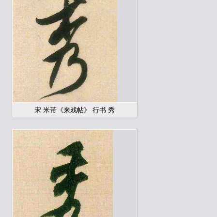
宋 米芾《来戏帖》 行书 秀