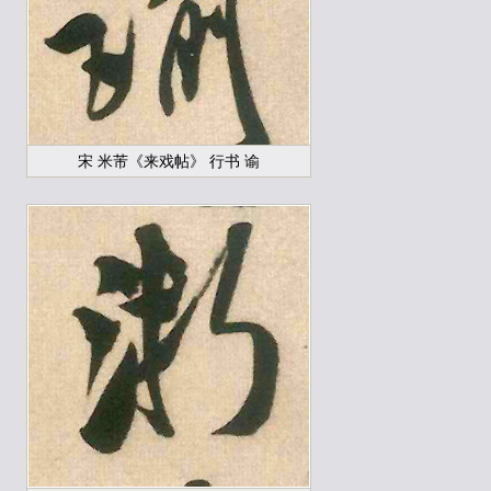
宋 米芾《来戏帖》 行书 谕