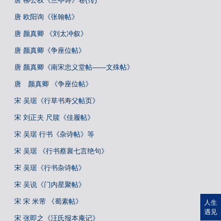
唐 柳公权《兰亭诗》卷(传)
唐 欧阳询《张翰帖》
唐 颜真卿 《刘太冲叙》
唐 颜真卿《争座位帖》
唐 颜真卿《南宋忠义堂帖——文殊帖》
唐 颜真卿 《争座位帖》
宋 吴琚《行草书寿父帖页》
宋 刘正夫 尺牍《佳履帖》
宋 吴琚 行书《杂诗帖》等
宋 吴琚 《行书蔡襄七言绝句》
宋 吴琚《行书杂诗帖》
宋 吴说《门内星聚帖》
宋 宋 米芾 《蜀素帖》
人生
遇见
宋 张即之《汪氏报本庵记》