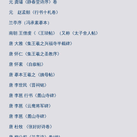
元 龚璛《静春堂诗序》卷
元 赵孟頫《行书十札卷》
兰亭序（冯承素摹本）
南朝 王僧虔《《王琰帖》（又称《太子舍人帖》
唐 大雅《集王羲之兴福寺半截碑》
唐 怀仁《集王羲之圣教序》
唐 怀素 《自叙帖》
唐 摹本王羲之《姨母帖》
唐 李世民《晋祠铭》
唐 李邕 行书《麓山寺碑》
唐 李邕《云麾将军碑》
唐 李邕《麓山寺碑》
唐 杜牧 《张好好诗卷》