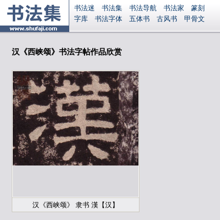
书法迷
书法集
书法导航
书法家
篆刻
字库
书法字体
五体书
古风书
甲骨文
古印
篆书
篆体
光明书
集美书
33书法
毛笔字
钢笔字
多体书
花鸟字
書法视频
集字
字形
大字
篆刻之家
字源
国学
汉《西峡颂》书法字帖作品欣赏
古籍
中医
象棋
游戏
电子书
商城
起名
识字
英语
印章
签名
硬筆字
字体下载
免费字体
中文字体
英文字体
Ai矢量
P图宝
南无阿弥陀佛
意见反馈
安全网站
显广告
捐赠
繁體版
登录
汉《西峡颂》 隶书 漢【汉】