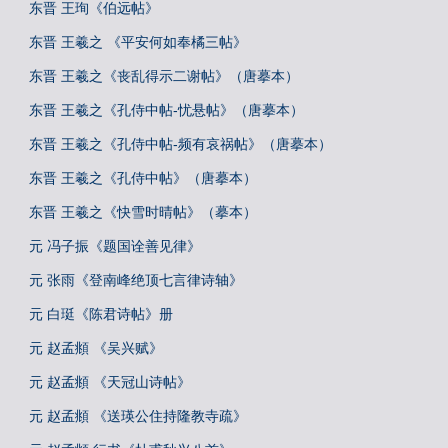
东晋 王珣《伯远帖》
东晋 王羲之 《平安何如奉橘三帖》
东晋 王羲之《丧乱得示二谢帖》（唐摹本）
东晋 王羲之《孔侍中帖-忧悬帖》（唐摹本）
东晋 王羲之《孔侍中帖-频有哀祸帖》（唐摹本）
东晋 王羲之《孔侍中帖》（唐摹本）
东晋 王羲之《快雪时晴帖》（摹本）
元 冯子振《题国诠善见律》
元 张雨《登南峰绝顶七言律诗轴》
元 白珽《陈君诗帖》册
元 赵孟頫 《吴兴赋》
元 赵孟頫 《天冠山诗帖》
元 赵孟頫 《送瑛公住持隆教寺疏》