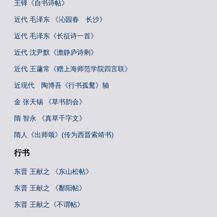
王铎《自书诗帖》
近代 毛泽东 《沁园春 长沙》
近代 毛泽东《长征诗一首》
近代 沈尹默《澹静庐诗剩》
近代 王蘧常《赠上海师范学院四言联》
近现代 陶博吾《行书孤鹜》轴
金 张天锡 《草书韵会》
隋 智永 《真草千字文》
隋人《出师颂》(传为西晋索靖书)
行书
东晋 王献之 《东山松帖》
东晋 王献之 《鄱阳帖》
东晋 王献之《不谓帖》