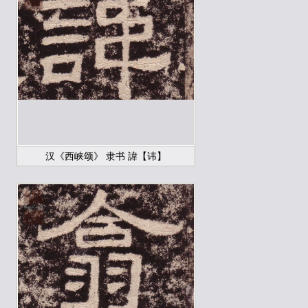
汉《西峡颂》 隶书 諱【讳】