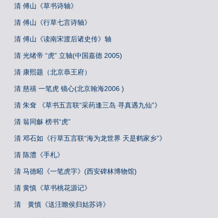
清 傅山《草书诗轴》
清 傅山《行草七言诗轴》
清 傅山《读南宋渡后诸史传》轴
清 光绪帝 “虎” 立轴(中国嘉德 2005)
清 康熙题（北京恭王府）
清 慈禧 一笔虎 镜心(北京翰海2006 )
清 朱耷 《草书五言联“采药逢三岛 寻真遇九仙”》
清 翁同龢 榜书“虎”
清 邓石如《行草五言联“海为龙世界 天是鹤家乡”》
清 陈澧《手札》
清 马德昭《一笔虎字》(西安碑林博物馆)
清 黄慎《草书桃花源记》
清 黄慎《送汪瞻侯归姑苏诗》