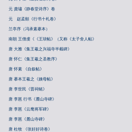
元 龚璛《静春堂诗序》卷
元 赵孟頫《行书十札卷》
兰亭序（冯承素摹本）
南朝 王僧虔《《王琰帖》（又称《太子舍人帖》
唐 大雅《集王羲之兴福寺半截碑》
唐 怀仁《集王羲之圣教序》
唐 怀素 《自叙帖》
唐 摹本王羲之《姨母帖》
唐 李世民《晋祠铭》
唐 李邕 行书《麓山寺碑》
唐 李邕《云麾将军碑》
唐 李邕《麓山寺碑》
唐 杜牧 《张好好诗卷》