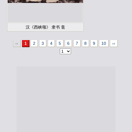
汉《西峡颂》 隶书 翕
‹‹
1
2
3
4
5
6
7
8
9
10
››