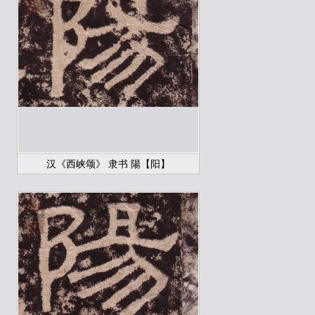
汉《西峡颂》 隶书 陽【阳】