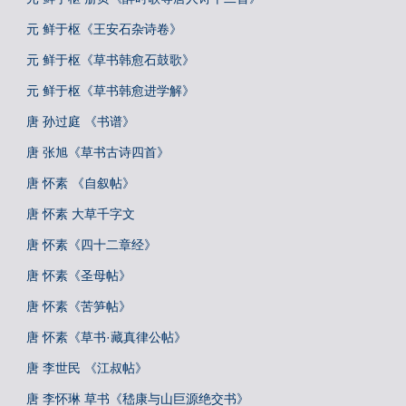
元 鲜于枢《王安石杂诗卷》
元 鲜于枢《草书韩愈石鼓歌》
元 鲜于枢《草书韩愈进学解》
唐 孙过庭 《书谱》
唐 张旭《草书古诗四首》
唐 怀素 《自叙帖》
唐 怀素 大草千字文
唐 怀素《四十二章经》
唐 怀素《圣母帖》
唐 怀素《苦笋帖》
唐 怀素《草书·藏真律公帖》
唐 李世民 《江叔帖》
唐 李怀琳 草书《嵇康与山巨源绝交书》