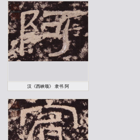
汉《西峡颂》 隶书 阿