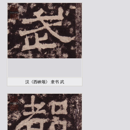
汉《西峡颂》 隶书 武