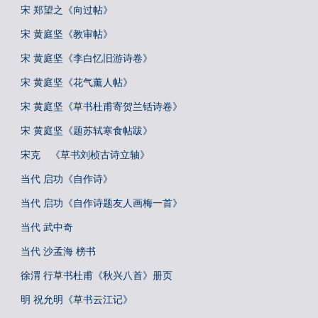
宋 郑望之《向过帖》
宋 黄庭坚《教审帖》
宋 黄庭坚《李白忆旧游诗卷》
宋 黄庭坚《花气薰人帖》
宋 黄庭坚《草书杜甫寄贺兰铦诗卷》
宋 黄庭坚《题苏轼寒食帖跋》
宋克 《草书刘桢古诗立轴》
当代 启功《自作诗》
当代 启功《自作诗题友人画梅一首》
当代 武中奇
当代 沙孟海 榜书
徐渭 行草书杜甫《秋兴八首》册页
明 祝允明《草书云江记》