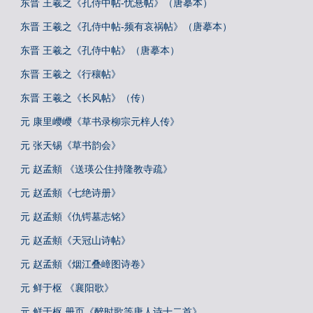
东晋 王羲之《孔侍中帖-忧悬帖》（唐摹本）
东晋 王羲之《孔侍中帖-频有哀祸帖》（唐摹本）
东晋 王羲之《孔侍中帖》（唐摹本）
东晋 王羲之《行穰帖》
东晋 王羲之《长风帖》（传）
元 康里巎巎《草书录柳宗元梓人传》
元 张天锡《草书韵会》
元 赵孟頫 《送瑛公住持隆教寺疏》
元 赵孟頫《七绝诗册》
元 赵孟頫《仇锷墓志铭》
元 赵孟頫《天冠山诗帖》
元 赵孟頫《烟江叠嶂图诗卷》
元 鲜于枢 《襄阳歌》
元 鲜于枢 册页《醉时歌等唐人诗十二首》