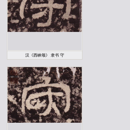
汉《西峡颂》 隶书 守