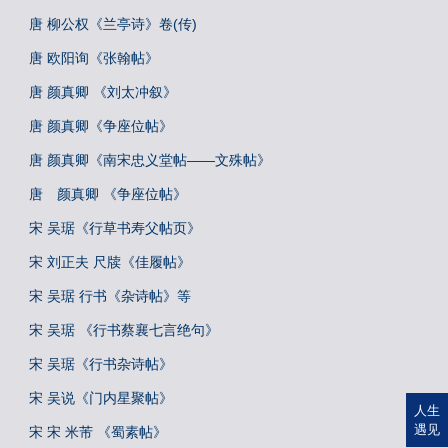
唐 柳公权《兰亭诗》卷(传)
唐 欧阳询《张翰帖》
唐 颜真卿 《刘太冲叙》
唐 颜真卿《争座位帖》
唐 颜真卿《南宋忠义堂帖——文殊帖》
唐 颜真卿 《争座位帖》
宋 吴琚《行草书寿父帖页》
宋 刘正夫 尺牍《佳履帖》
宋 吴琚 行书《杂诗帖》等
宋 吴琚 《行书蔡襄七言绝句》
宋 吴琚《行书杂诗帖》
宋 吴说《门内星聚帖》
人生
遇见
宋 宋 米芾 《蜀素帖》