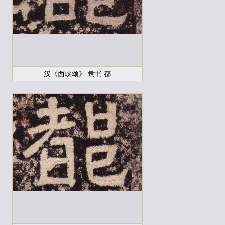
汉《西峡颂》 隶书 都