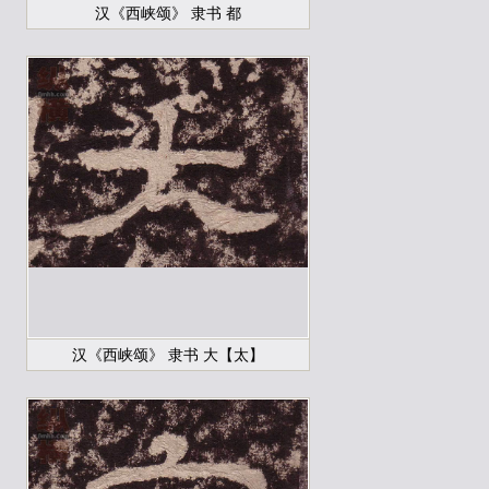
汉《西峡颂》 隶书 都
汉《西峡颂》 隶书 大【太】