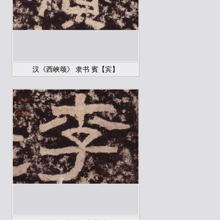
汉《西峡颂》 隶书 賓【宾】