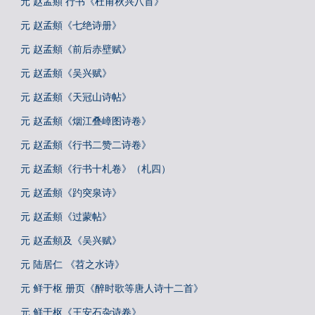
元 赵孟頫 行书《杜甫秋兴八首》
元 赵孟頫《七绝诗册》
元 赵孟頫《前后赤壁赋》
元 赵孟頫《吴兴赋》
元 赵孟頫《天冠山诗帖》
元 赵孟頫《烟江叠嶂图诗卷》
元 赵孟頫《行书二赞二诗卷》
元 赵孟頫《行书十札卷》（札四）
元 赵孟頫《趵突泉诗》
元 赵孟頫《过蒙帖》
元 赵孟頫及《吴兴赋》
元 陆居仁 《苕之水诗》
元 鲜于枢 册页《醉时歌等唐人诗十二首》
元 鲜于枢《王安石杂诗卷》