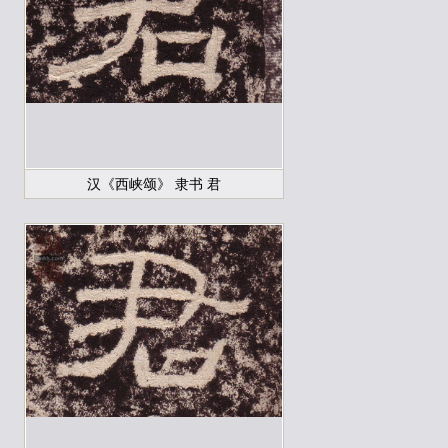
汉《西峡颂》 隶书 君