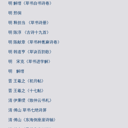
明 解缙《草书自书诗卷》
明 邢侗
明 释担当 《草书诗册》
明 陈淳 《古诗十九首》
明 陈献章《草书种蓖麻诗卷》
明 韩道亨《草诀百韵歌》
明 宋克《草书进学解》
明 解缙
晋 王羲之《初月帖》
晋 王羲之《十七帖》
清 伊秉绶《致仲云书札》
清 傅山 草书七绝诗屏
清 傅山《东海倒座崖诗轴》