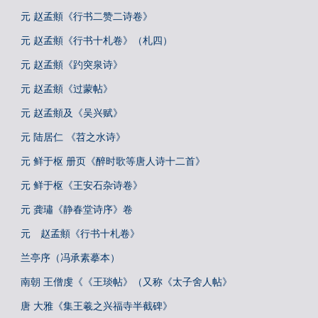
元 赵孟頫《行书二赞二诗卷》
元 赵孟頫《行书十札卷》（札四）
元 赵孟頫《趵突泉诗》
元 赵孟頫《过蒙帖》
元 赵孟頫及《吴兴赋》
元 陆居仁 《苕之水诗》
元 鲜于枢 册页《醉时歌等唐人诗十二首》
元 鲜于枢《王安石杂诗卷》
元 龚璛《静春堂诗序》卷
元 赵孟頫《行书十札卷》
兰亭序（冯承素摹本）
南朝 王僧虔《《王琰帖》（又称《太子舍人帖》
唐 大雅《集王羲之兴福寺半截碑》