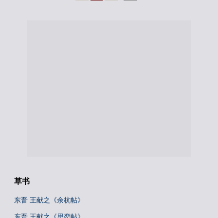
草书
东晋 王献之《余杭帖》
东晋 王献之《思恋帖》