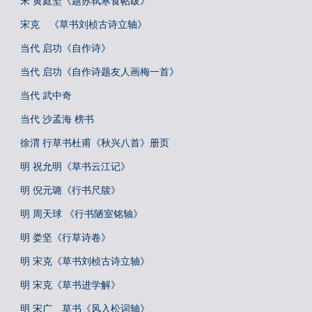
宋 黄庭坚《题苏轼寒食帖跋》
宋克 《草书刘桢古诗立轴》
当代 启功《自作诗》
当代 启功《自作诗题友人画梅一首》
当代 武中奇
当代 沙孟海 榜书
徐渭 行草书杜甫《秋兴八首》册页
明 祝允明《草书云江记》
明 倪元璐《行书尺牍》
明 周天球 《行书陋室铭轴》
明 娄坚《行草诗卷》
明 宋克《草书刘桢古诗立轴》
明 宋克《草书进学解》
明 宋广 草书《风入松词轴》