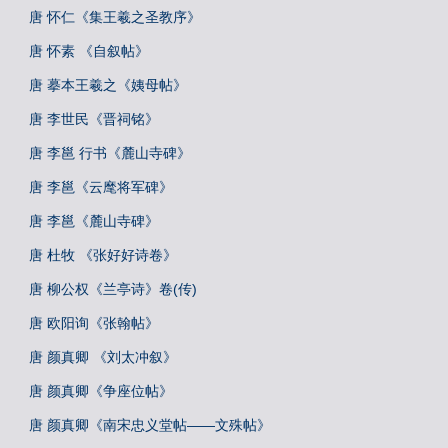
唐 怀仁《集王羲之圣教序》
唐 怀素 《自叙帖》
唐 摹本王羲之《姨母帖》
唐 李世民《晋祠铭》
唐 李邕 行书《麓山寺碑》
唐 李邕《云麾将军碑》
唐 李邕《麓山寺碑》
唐 杜牧 《张好好诗卷》
唐 柳公权《兰亭诗》卷(传)
唐 欧阳询《张翰帖》
唐 颜真卿 《刘太冲叙》
唐 颜真卿《争座位帖》
唐 颜真卿《南宋忠义堂帖——文殊帖》