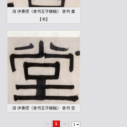
清 伊秉绶《隶书五字横幅》 隶书 書
【书】
清 伊秉绶《隶书五字横幅》 隶书 堂
‹‹
1
››