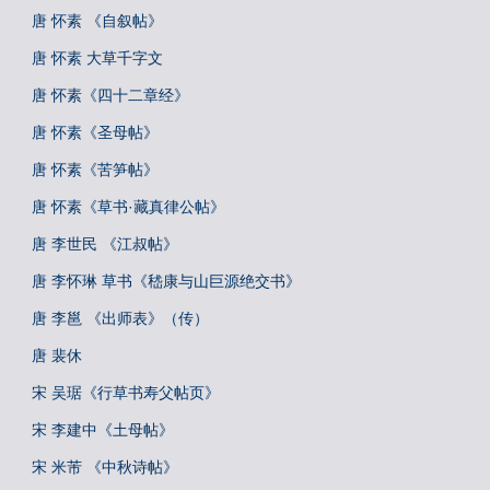
唐 怀素 《自叙帖》
唐 怀素 大草千字文
唐 怀素《四十二章经》
唐 怀素《圣母帖》
唐 怀素《苦笋帖》
唐 怀素《草书·藏真律公帖》
唐 李世民 《江叔帖》
唐 李怀琳 草书《嵇康与山巨源绝交书》
唐 李邕 《出师表》（传）
唐 裴休
宋 吴琚《行草书寿父帖页》
宋 李建中《土母帖》
宋 米芾 《中秋诗帖》