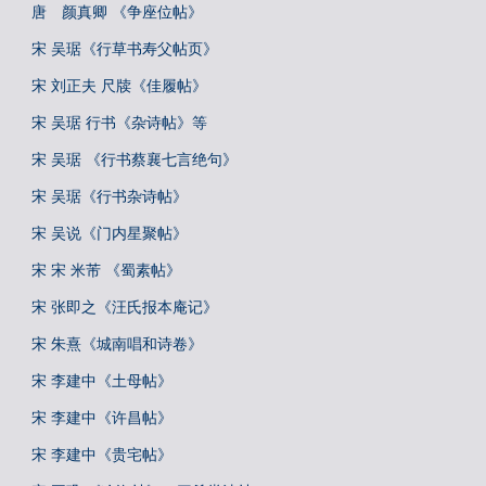
唐 颜真卿 《争座位帖》
宋 吴琚《行草书寿父帖页》
宋 刘正夫 尺牍《佳履帖》
宋 吴琚 行书《杂诗帖》等
宋 吴琚 《行书蔡襄七言绝句》
宋 吴琚《行书杂诗帖》
宋 吴说《门内星聚帖》
宋 宋 米芾 《蜀素帖》
宋 张即之《汪氏报本庵记》
宋 朱熹《城南唱和诗卷》
宋 李建中《土母帖》
宋 李建中《许昌帖》
宋 李建中《贵宅帖》