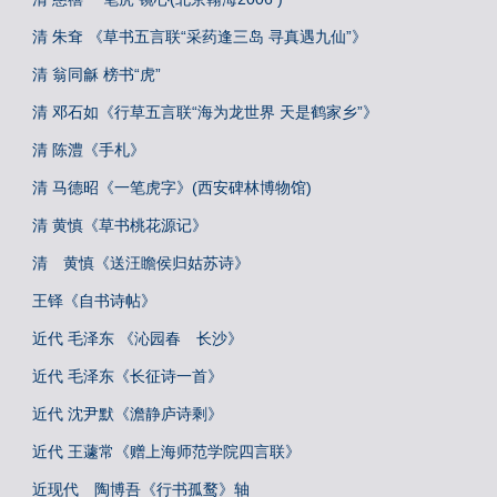
清 朱耷 《草书五言联“采药逢三岛 寻真遇九仙”》
清 翁同龢 榜书“虎”
清 邓石如《行草五言联“海为龙世界 天是鹤家乡”》
清 陈澧《手札》
清 马德昭《一笔虎字》(西安碑林博物馆)
清 黄慎《草书桃花源记》
清 黄慎《送汪瞻侯归姑苏诗》
王铎《自书诗帖》
近代 毛泽东 《沁园春 长沙》
近代 毛泽东《长征诗一首》
近代 沈尹默《澹静庐诗剩》
近代 王蘧常《赠上海师范学院四言联》
近现代 陶博吾《行书孤鹜》轴