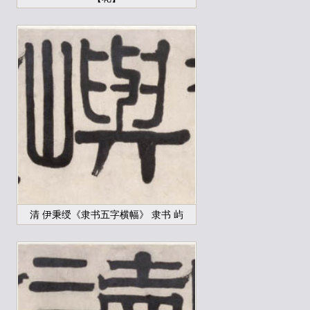
清 伊秉绶《隶书五字横幅》 隶书 屿