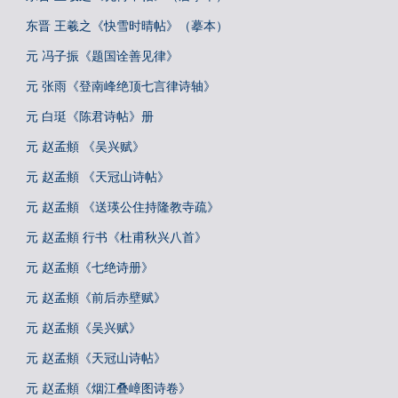
东晋 王羲之《快雪时晴帖》（摹本）
元 冯子振《题国诠善见律》
元 张雨《登南峰绝顶七言律诗轴》
元 白珽《陈君诗帖》册
元 赵孟頫 《吴兴赋》
元 赵孟頫 《天冠山诗帖》
元 赵孟頫 《送瑛公住持隆教寺疏》
元 赵孟頫 行书《杜甫秋兴八首》
元 赵孟頫《七绝诗册》
元 赵孟頫《前后赤壁赋》
元 赵孟頫《吴兴赋》
元 赵孟頫《天冠山诗帖》
元 赵孟頫《烟江叠嶂图诗卷》