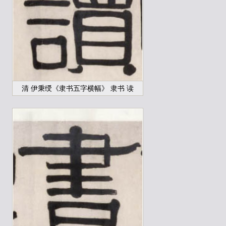
清 伊秉绶《隶书五字横幅》 隶书 读