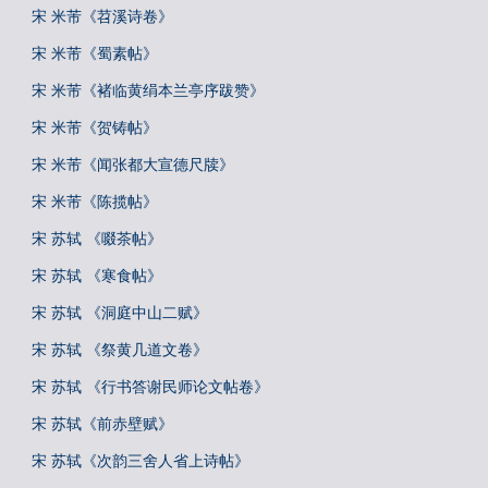
宋 米芾《苕溪诗卷》
宋 米芾《蜀素帖》
宋 米芾《褚临黄绢本兰亭序跋赞》
宋 米芾《贺铸帖》
宋 米芾《闻张都大宣德尺牍》
宋 米芾《陈揽帖》
宋 苏轼 《啜茶帖》
宋 苏轼 《寒食帖》
宋 苏轼 《洞庭中山二赋》
宋 苏轼 《祭黄几道文卷》
宋 苏轼 《行书答谢民师论文帖卷》
宋 苏轼《前赤壁赋》
宋 苏轼《次韵三舍人省上诗帖》