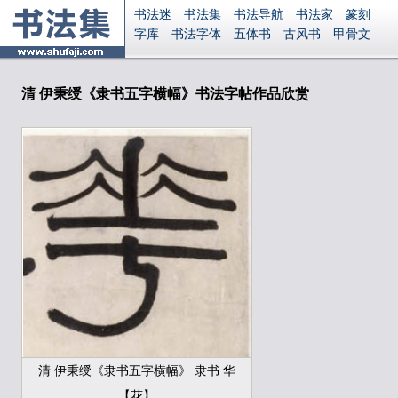
书法迷
书法集
书法导航
书法家
篆刻
字库
书法字体
五体书
古风书
甲骨文
古印
篆书
篆体
光明书
集美书
33书法
毛笔字
钢笔字
多体书
花鸟字
書法视频
集字
字形
大字
篆刻之家
字源
国学
清 伊秉绶《隶书五字横幅》书法字帖作品欣赏
古籍
中医
象棋
游戏
电子书
商城
起名
识字
英语
印章
签名
硬筆字
字体下载
免费字体
中文字体
英文字体
Ai矢量
P图宝
南无阿弥陀佛
意见反馈
安全网站
显广告
捐赠
繁體版
登录
清 伊秉绶《隶书五字横幅》 隶书 华
【花】