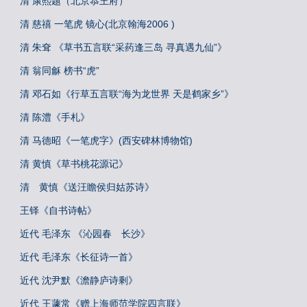
清 康熙题（北京恭王府）
清 慈禧 一笔虎 镜心(北京翰海2006 )
清 朱耷 《草书五言联“采药逢三岛 寻真遇九仙”》
清 翁同龢 榜书“虎”
清 邓石如《行草五言联“海为龙世界 天是鹤家乡”》
清 陈澧《手札》
清 马德昭《一笔虎字》(西安碑林博物馆)
清 黄慎《草书桃花源记》
清 黄慎《送汪瞻侯归姑苏诗》
王铎《自书诗帖》
近代 毛泽东 《沁园春 长沙》
近代 毛泽东《长征诗一首》
近代 沈尹默《澹静庐诗剩》
近代 王蘧常《赠上海师范学院四言联》