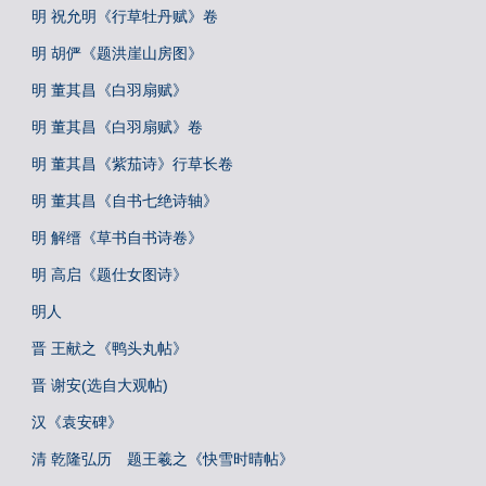
明 祝允明《行草牡丹赋》卷
明 胡俨《题洪崖山房图》
明 董其昌《白羽扇赋》
明 董其昌《白羽扇赋》卷
明 董其昌《紫茄诗》行草长卷
明 董其昌《自书七绝诗轴》
明 解缙《草书自书诗卷》
明 高启《题仕女图诗》
明人
晋 王献之《鸭头丸帖》
晋 谢安(选自大观帖)
汉《袁安碑》
清 乾隆弘历 题王羲之《快雪时晴帖》