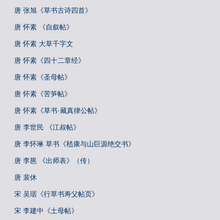
唐 张旭《草书古诗四首》
唐 怀素 《自叙帖》
唐 怀素 大草千字文
唐 怀素《四十二章经》
唐 怀素《圣母帖》
唐 怀素《苦笋帖》
唐 怀素《草书·藏真律公帖》
唐 李世民 《江叔帖》
唐 李怀琳 草书《嵇康与山巨源绝交书》
唐 李邕 《出师表》（传）
唐 裴休
宋 吴琚《行草书寿父帖页》
宋 李建中《土母帖》