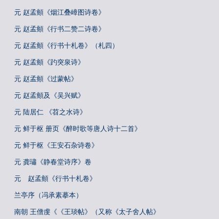
元 赵孟頫《烟江叠嶂图诗卷》
元 赵孟頫《行书二赞二诗卷》
元 赵孟頫《行书十札卷》（札四）
元 赵孟頫《趵突泉诗》
元 赵孟頫《过蒙帖》
元 赵孟頫及《吴兴赋》
元 陆居仁 《苕之水诗》
元 鲜于枢 册页《醉时歌等唐人诗十二首》
元 鲜于枢《王安石杂诗卷》
元 龚璛《静春堂诗序》卷
元 赵孟頫《行书十札卷》
兰亭序（冯承素摹本）
南朝 王僧虔《《王琰帖》（又称《太子舍人帖》