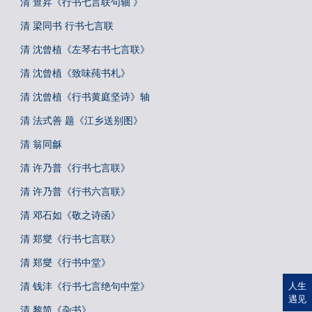
清 查昇《行书七言联句轴 》
清 梁同书 行书七言联
清 沈曾植《左琴右书七言联》
清 沈曾植《致味莼书札》
清 沈曾植《行书黄庭坚诗》轴
清 法式善 题《江乡送别图》
清 翁同龢
清 许乃普《行书七言联》
清 许乃普《行书六言联》
清 邓石如《敬之诗函》
清 郑燮《行书七言联》
清 郑燮《行书中堂》
清 钱沣《行书七言绝句中堂》
人生
遇见
清 黎简《杂书》