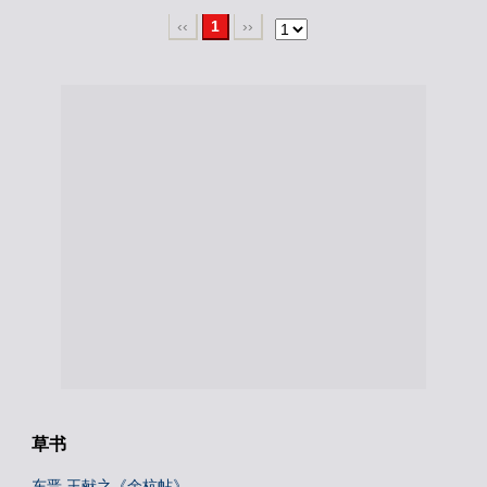
‹‹
1
››
草书
东晋 王献之《余杭帖》