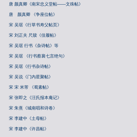
唐 颜真卿《南宋忠义堂帖——文殊帖》
唐 颜真卿 《争座位帖》
宋 吴琚《行草书寿父帖页》
宋 刘正夫 尺牍《佳履帖》
宋 吴琚 行书《杂诗帖》等
宋 吴琚 《行书蔡襄七言绝句》
宋 吴琚《行书杂诗帖》
宋 吴说《门内星聚帖》
宋 宋 米芾 《蜀素帖》
宋 张即之《汪氏报本庵记》
宋 朱熹《城南唱和诗卷》
宋 李建中《土母帖》
宋 李建中《许昌帖》