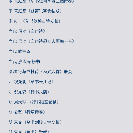
宋 黄庭坚《草书杜甫寄贺兰铦诗卷》
宋 黄庭坚《题苏轼寒食帖跋》
宋克 《草书刘桢古诗立轴》
当代 启功《自作诗》
当代 启功《自作诗题友人画梅一首》
当代 武中奇
当代 沙孟海 榜书
徐渭 行草书杜甫《秋兴八首》册页
明 祝允明《草书云江记》
明 倪元璐《行书尺牍》
明 周天球 《行书陋室铭轴》
明 娄坚《行草诗卷》
明 宋克《草书刘桢古诗立轴》
明 宋克《草书进学解》