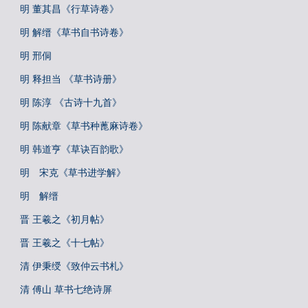
明 董其昌《行草诗卷》
明 解缙《草书自书诗卷》
明 邢侗
明 释担当 《草书诗册》
明 陈淳 《古诗十九首》
明 陈献章《草书种蓖麻诗卷》
明 韩道亨《草诀百韵歌》
明 宋克《草书进学解》
明 解缙
晋 王羲之《初月帖》
晋 王羲之《十七帖》
清 伊秉绶《致仲云书札》
清 傅山 草书七绝诗屏