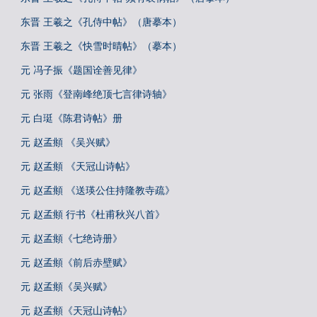
东晋 王羲之《孔侍中帖》（唐摹本）
东晋 王羲之《快雪时晴帖》（摹本）
元 冯子振《题国诠善见律》
元 张雨《登南峰绝顶七言律诗轴》
元 白珽《陈君诗帖》册
元 赵孟頫 《吴兴赋》
元 赵孟頫 《天冠山诗帖》
元 赵孟頫 《送瑛公住持隆教寺疏》
元 赵孟頫 行书《杜甫秋兴八首》
元 赵孟頫《七绝诗册》
元 赵孟頫《前后赤壁赋》
元 赵孟頫《吴兴赋》
元 赵孟頫《天冠山诗帖》