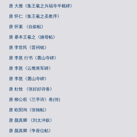
唐 大雅《集王羲之兴福寺半截碑》
唐 怀仁《集王羲之圣教序》
唐 怀素 《自叙帖》
唐 摹本王羲之《姨母帖》
唐 李世民《晋祠铭》
唐 李邕 行书《麓山寺碑》
唐 李邕《云麾将军碑》
唐 李邕《麓山寺碑》
唐 杜牧 《张好好诗卷》
唐 柳公权《兰亭诗》卷(传)
唐 欧阳询《张翰帖》
唐 颜真卿 《刘太冲叙》
唐 颜真卿《争座位帖》