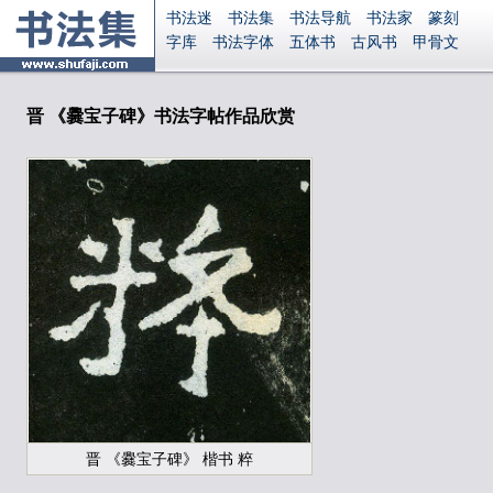
书法迷
书法集
书法导航
书法家
篆刻
字库
书法字体
五体书
古风书
甲骨文
古印
篆书
篆体
光明书
集美书
33书法
毛笔字
钢笔字
多体书
花鸟字
書法视频
集字
字形
大字
篆刻之家
字源
国学
晋 《爨宝子碑》书法字帖作品欣赏
古籍
中医
象棋
游戏
电子书
商城
起名
识字
英语
印章
签名
硬筆字
字体下载
免费字体
中文字体
英文字体
Ai矢量
P图宝
南无阿弥陀佛
意见反馈
安全网站
显广告
捐赠
繁體版
登录
晋 《爨宝子碑》 楷书 粹