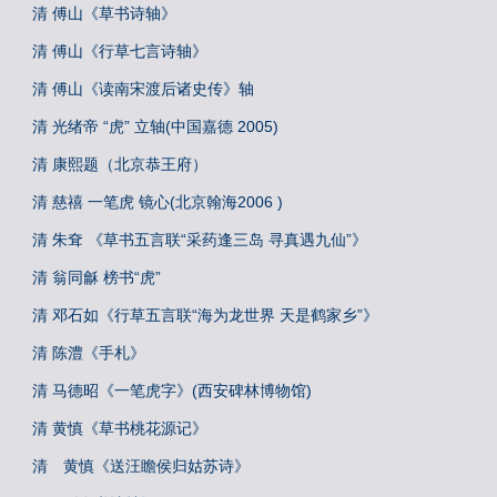
清 傅山《草书诗轴》
清 傅山《行草七言诗轴》
清 傅山《读南宋渡后诸史传》轴
清 光绪帝 “虎” 立轴(中国嘉德 2005)
清 康熙题（北京恭王府）
清 慈禧 一笔虎 镜心(北京翰海2006 )
清 朱耷 《草书五言联“采药逢三岛 寻真遇九仙”》
清 翁同龢 榜书“虎”
清 邓石如《行草五言联“海为龙世界 天是鹤家乡”》
清 陈澧《手札》
清 马德昭《一笔虎字》(西安碑林博物馆)
清 黄慎《草书桃花源记》
清 黄慎《送汪瞻侯归姑苏诗》