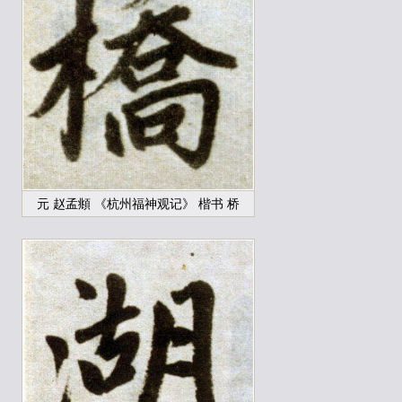
元 赵孟頫 《杭州福神观记》 楷书 桥