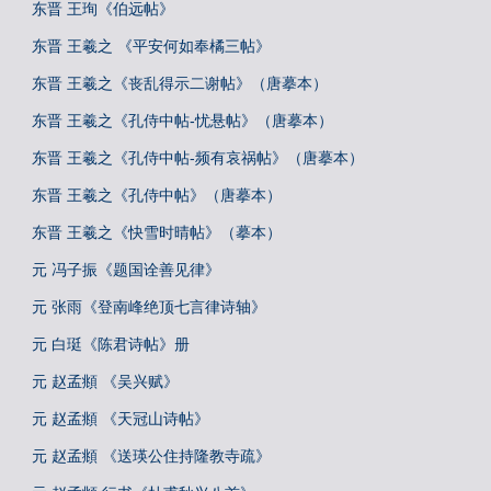
东晋 王珣《伯远帖》
东晋 王羲之 《平安何如奉橘三帖》
东晋 王羲之《丧乱得示二谢帖》（唐摹本）
东晋 王羲之《孔侍中帖-忧悬帖》（唐摹本）
东晋 王羲之《孔侍中帖-频有哀祸帖》（唐摹本）
东晋 王羲之《孔侍中帖》（唐摹本）
东晋 王羲之《快雪时晴帖》（摹本）
元 冯子振《题国诠善见律》
元 张雨《登南峰绝顶七言律诗轴》
元 白珽《陈君诗帖》册
元 赵孟頫 《吴兴赋》
元 赵孟頫 《天冠山诗帖》
元 赵孟頫 《送瑛公住持隆教寺疏》