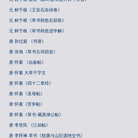
元 鲜于枢《王安石杂诗卷》
元 鲜于枢《草书韩愈石鼓歌》
元 鲜于枢《草书韩愈进学解》
唐 孙过庭 《书谱》
唐 张旭《草书古诗四首》
唐 怀素 《自叙帖》
唐 怀素 大草千字文
唐 怀素《四十二章经》
唐 怀素《圣母帖》
唐 怀素《苦笋帖》
唐 怀素《草书·藏真律公帖》
唐 李世民 《江叔帖》
唐 李怀琳 草书《嵇康与山巨源绝交书》