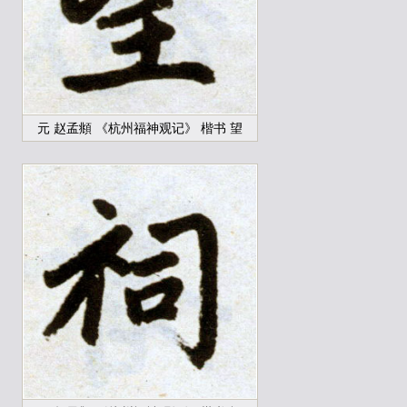
元 赵孟頫 《杭州福神观记》 楷书 望