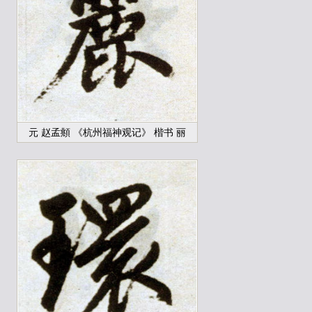
元 赵孟頫 《杭州福神观记》 楷书 丽