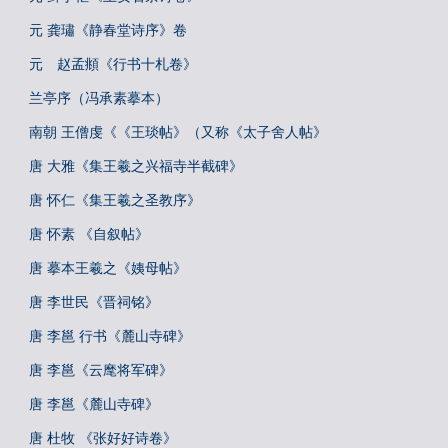
元 龚璛《静春堂诗序》卷
元 赵孟頫《行书十札卷》
兰亭序（冯承素摹本）
南朝 王僧虔《《王琰帖》（又称《太子舍人帖》
唐 大雅《集王羲之兴福寺半截碑》
唐 怀仁《集王羲之圣教序》
唐 怀素 《自叙帖》
唐 摹本王羲之《姨母帖》
唐 李世民《晋祠铭》
唐 李邕 行书《麓山寺碑》
唐 李邕《云麾将军碑》
唐 李邕《麓山寺碑》
唐 杜牧 《张好好诗卷》