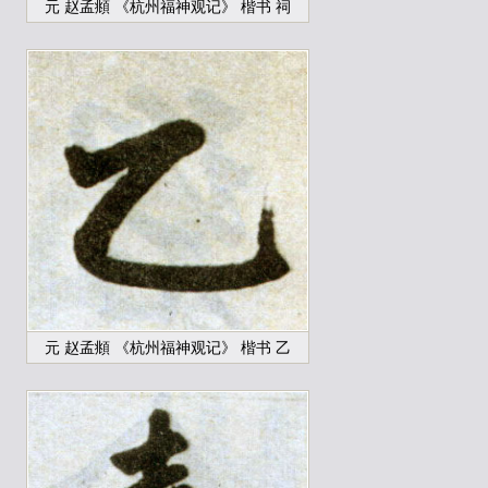
元 赵孟頫 《杭州福神观记》 楷书 祠
元 赵孟頫 《杭州福神观记》 楷书 乙