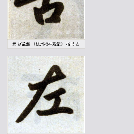
元 赵孟頫 《杭州福神观记》 楷书 古