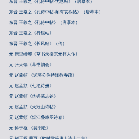
东晋 王羲之《孔侍中帖-忧悬帖》（唐摹本）
东晋 王羲之《孔侍中帖-频有哀祸帖》（唐摹本）
东晋 王羲之《孔侍中帖》（唐摹本）
东晋 王羲之《行穰帖》
东晋 王羲之《长风帖》（传）
元 康里巎巎《草书录柳宗元梓人传》
元 张天锡《草书韵会》
元 赵孟頫 《送瑛公住持隆教寺疏》
元 赵孟頫《七绝诗册》
元 赵孟頫《仇锷墓志铭》
元 赵孟頫《天冠山诗帖》
元 赵孟頫《烟江叠嶂图诗卷》
元 鲜于枢 《襄阳歌》
元 鲜于枢 册页《醉时歌等唐人诗十二首》