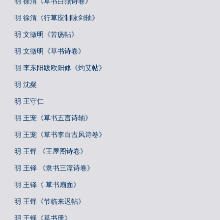
明 徐渭《草书白燕诗卷》
明 徐渭《行草应制咏剑轴》
明 文徵明《苦疡帖》
明 文徵明《草书诗卷》
明 李东阳跋欧阳修《灼艾帖》
明 沈粲
明 王守仁
明 王宠《草书五言诗轴》
明 王宠《草书李白古风诗卷》
明 王铎 《王屋图诗卷》
明 王铎 《隶书三潭诗卷》
明 王铎《 草书扇面》
明 王铎《节临来迟帖》
明 王铎《草书册》