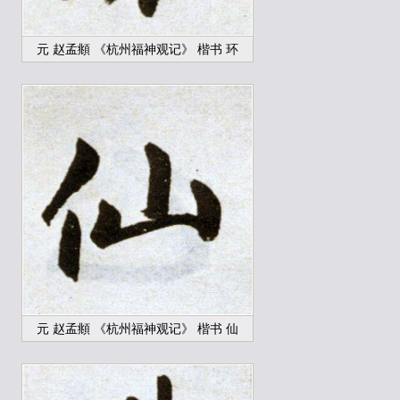
元 赵孟頫 《杭州福神观记》 楷书 环
元 赵孟頫 《杭州福神观记》 楷书 仙