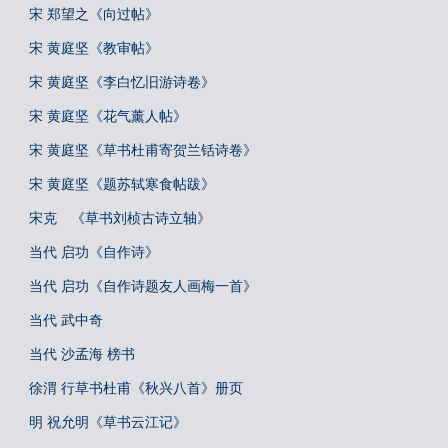
宋 郑望之《向过帖》
宋 黄庭坚《教审帖》
宋 黄庭坚《李白忆旧游诗卷》
宋 黄庭坚《花气薰人帖》
宋 黄庭坚《草书杜甫寄贺兰铦诗卷》
宋 黄庭坚《题苏轼寒食帖跋》
宋克 《草书刘桢古诗立轴》
当代 启功《自作诗》
当代 启功《自作诗题友人画梅一首》
当代 武中奇
当代 沙孟海 榜书
徐渭 行草书杜甫《秋兴八首》册页
明 祝允明《草书云江记》