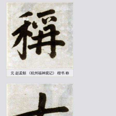
元 赵孟頫 《杭州福神观记》 楷书 称