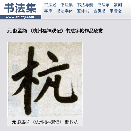
书法迷
书法集
书法导航
书法家
篆刻
字库
书法字体
五体书
古风书
甲骨文
古印
篆书
篆体
光明书
集美书
33书法
毛笔字
钢笔字
多体书
花鸟字
書法视频
集字
字形
大字
篆刻之家
字源
国学
元 赵孟頫 《杭州福神观记》书法字帖作品欣赏
古籍
中医
象棋
游戏
电子书
商城
起名
识字
英语
印章
签名
硬筆字
字体下载
免费字体
中文字体
英文字体
Ai矢量
P图宝
南无阿弥陀佛
意见反馈
安全网站
显广告
捐赠
繁體版
登录
元 赵孟頫 《杭州福神观记》 楷书 杭