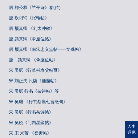
唐 柳公权《兰亭诗》卷(传)
唐 欧阳询《张翰帖》
唐 颜真卿 《刘太冲叙》
唐 颜真卿《争座位帖》
唐 颜真卿《南宋忠义堂帖——文殊帖》
唐 颜真卿 《争座位帖》
宋 吴琚《行草书寿父帖页》
宋 刘正夫 尺牍《佳履帖》
宋 吴琚 行书《杂诗帖》等
宋 吴琚 《行书蔡襄七言绝句》
宋 吴琚《行书杂诗帖》
宋 吴说《门内星聚帖》
人生
遇见
宋 宋 米芾 《蜀素帖》