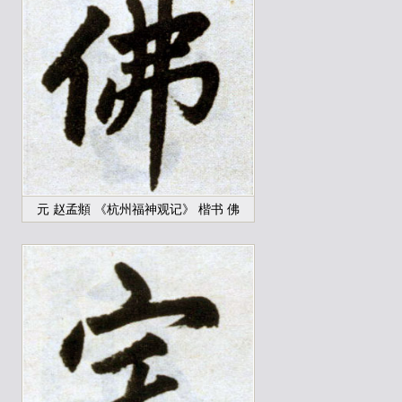
元 赵孟頫 《杭州福神观记》 楷书 佛