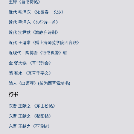
王铎《自书诗帖》
近代 毛泽东 《沁园春 长沙》
近代 毛泽东《长征诗一首》
近代 沈尹默《澹静庐诗剩》
近代 王蘧常《赠上海师范学院四言联》
近现代 陶博吾《行书孤鹜》轴
金 张天锡 《草书韵会》
隋 智永 《真草千字文》
隋人《出师颂》(传为西晋索靖书)
行书
东晋 王献之 《东山松帖》
东晋 王献之 《鄱阳帖》
东晋 王献之《不谓帖》