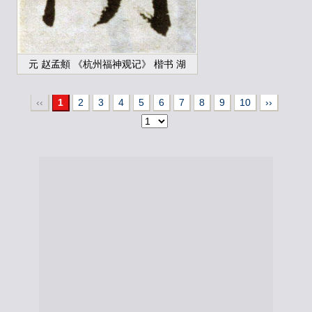
元 赵孟頫 《杭州福神观记》 楷书 湖
‹‹
1
2
3
4
5
6
7
8
9
10
››