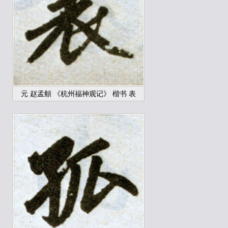
元 赵孟頫 《杭州福神观记》 楷书 表