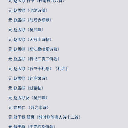
元 赵孟頫 行书《杜甫秋兴八首》
元 赵孟頫《七绝诗册》
元 赵孟頫《前后赤壁赋》
元 赵孟頫《吴兴赋》
元 赵孟頫《天冠山诗帖》
元 赵孟頫《烟江叠嶂图诗卷》
元 赵孟頫《行书二赞二诗卷》
元 赵孟頫《行书十札卷》（札四）
元 赵孟頫《趵突泉诗》
元 赵孟頫《过蒙帖》
元 赵孟頫及《吴兴赋》
元 陆居仁 《苕之水诗》
元 鲜于枢 册页《醉时歌等唐人诗十二首》
元 鲜于枢《王安石杂诗卷》