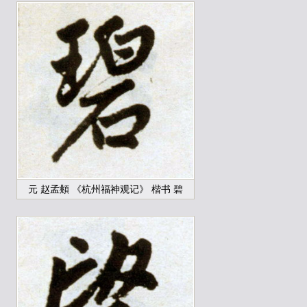
元 赵孟頫 《杭州福神观记》 楷书 碧