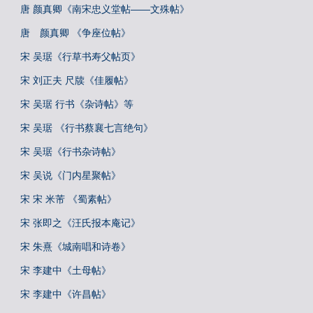
唐 颜真卿《南宋忠义堂帖——文殊帖》
唐 颜真卿 《争座位帖》
宋 吴琚《行草书寿父帖页》
宋 刘正夫 尺牍《佳履帖》
宋 吴琚 行书《杂诗帖》等
宋 吴琚 《行书蔡襄七言绝句》
宋 吴琚《行书杂诗帖》
宋 吴说《门内星聚帖》
宋 宋 米芾 《蜀素帖》
宋 张即之《汪氏报本庵记》
宋 朱熹《城南唱和诗卷》
宋 李建中《土母帖》
宋 李建中《许昌帖》