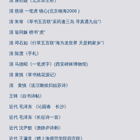
清 康熙题（北京恭王府）
清 慈禧 一笔虎 镜心(北京翰海2006 )
清 朱耷 《草书五言联“采药逢三岛 寻真遇九仙”》
清 翁同龢 榜书“虎”
清 邓石如《行草五言联“海为龙世界 天是鹤家乡”》
清 陈澧《手札》
清 马德昭《一笔虎字》(西安碑林博物馆)
清 黄慎《草书桃花源记》
清 黄慎《送汪瞻侯归姑苏诗》
王铎《自书诗帖》
近代 毛泽东 《沁园春 长沙》
近代 毛泽东《长征诗一首》
近代 沈尹默《澹静庐诗剩》
近代 王蘧常《赠上海师范学院四言联》