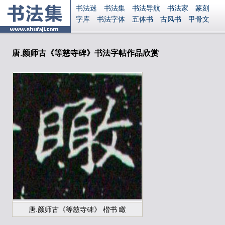
书法迷
书法集
书法导航
书法家
篆刻
字库
书法字体
五体书
古风书
甲骨文
古印
篆书
篆体
光明书
集美书
33书法
毛笔字
钢笔字
多体书
花鸟字
書法视频
集字
字形
大字
篆刻之家
字源
国学
唐.颜师古《等慈寺碑》书法字帖作品欣赏
古籍
中医
象棋
游戏
电子书
商城
起名
识字
英语
印章
签名
硬筆字
字体下载
免费字体
中文字体
英文字体
Ai矢量
P图宝
南无阿弥陀佛
意见反馈
安全网站
显广告
捐赠
繁體版
登录
唐.颜师古《等慈寺碑》 楷书 瞰