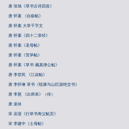
唐 张旭《草书古诗四首》
唐 怀素 《自叙帖》
唐 怀素 大草千字文
唐 怀素《四十二章经》
唐 怀素《圣母帖》
唐 怀素《苦笋帖》
唐 怀素《草书·藏真律公帖》
唐 李世民 《江叔帖》
唐 李怀琳 草书《嵇康与山巨源绝交书》
唐 李邕 《出师表》（传）
唐 裴休
宋 吴琚《行草书寿父帖页》
宋 李建中《土母帖》