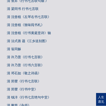
清 查昇《行书七言联句轴 》
清 梁同书 行书七言联
清 沈曾植《左琴右书七言联》
清 沈曾植《致味莼书札》
清 沈曾植《行书黄庭坚诗》轴
清 法式善 题《江乡送别图》
清 翁同龢
清 许乃普《行书七言联》
清 许乃普《行书六言联》
清 邓石如《敬之诗函》
清 郑燮《行书七言联》
清 郑燮《行书中堂》
清 钱沣《行书七言绝句中堂》
人生
遇见
清 黎简《杂书》