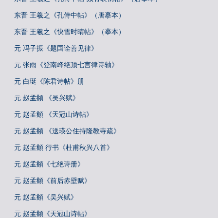
东晋 王羲之《孔侍中帖》（唐摹本）
东晋 王羲之《快雪时晴帖》（摹本）
元 冯子振《题国诠善见律》
元 张雨《登南峰绝顶七言律诗轴》
元 白珽《陈君诗帖》册
元 赵孟頫 《吴兴赋》
元 赵孟頫 《天冠山诗帖》
元 赵孟頫 《送瑛公住持隆教寺疏》
元 赵孟頫 行书《杜甫秋兴八首》
元 赵孟頫《七绝诗册》
元 赵孟頫《前后赤壁赋》
元 赵孟頫《吴兴赋》
元 赵孟頫《天冠山诗帖》