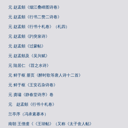
元 赵孟頫《烟江叠嶂图诗卷》
元 赵孟頫《行书二赞二诗卷》
元 赵孟頫《行书十札卷》（札四）
元 赵孟頫《趵突泉诗》
元 赵孟頫《过蒙帖》
元 赵孟頫及《吴兴赋》
元 陆居仁 《苕之水诗》
元 鲜于枢 册页《醉时歌等唐人诗十二首》
元 鲜于枢《王安石杂诗卷》
元 龚璛《静春堂诗序》卷
元 赵孟頫《行书十札卷》
兰亭序（冯承素摹本）
南朝 王僧虔《《王琰帖》（又称《太子舍人帖》