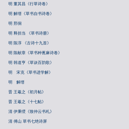
明 董其昌《行草诗卷》
明 解缙《草书自书诗卷》
明 邢侗
明 释担当 《草书诗册》
明 陈淳 《古诗十九首》
明 陈献章《草书种蓖麻诗卷》
明 韩道亨《草诀百韵歌》
明 宋克《草书进学解》
明 解缙
晋 王羲之《初月帖》
晋 王羲之《十七帖》
清 伊秉绶《致仲云书札》
清 傅山 草书七绝诗屏