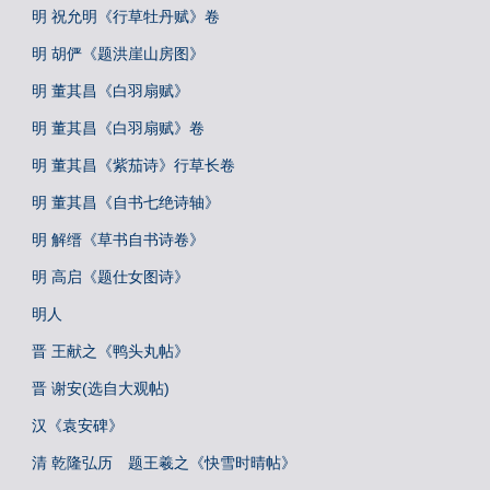
明 祝允明《行草牡丹赋》卷
明 胡俨《题洪崖山房图》
明 董其昌《白羽扇赋》
明 董其昌《白羽扇赋》卷
明 董其昌《紫茄诗》行草长卷
明 董其昌《自书七绝诗轴》
明 解缙《草书自书诗卷》
明 高启《题仕女图诗》
明人
晋 王献之《鸭头丸帖》
晋 谢安(选自大观帖)
汉《袁安碑》
清 乾隆弘历 题王羲之《快雪时晴帖》