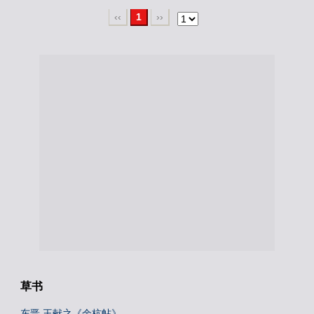
‹‹
1
››
草书
东晋 王献之《余杭帖》