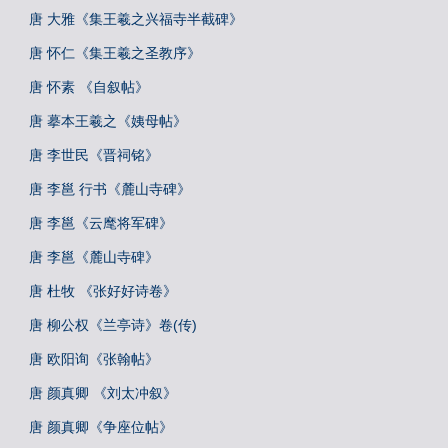
唐 大雅《集王羲之兴福寺半截碑》
唐 怀仁《集王羲之圣教序》
唐 怀素 《自叙帖》
唐 摹本王羲之《姨母帖》
唐 李世民《晋祠铭》
唐 李邕 行书《麓山寺碑》
唐 李邕《云麾将军碑》
唐 李邕《麓山寺碑》
唐 杜牧 《张好好诗卷》
唐 柳公权《兰亭诗》卷(传)
唐 欧阳询《张翰帖》
唐 颜真卿 《刘太冲叙》
唐 颜真卿《争座位帖》