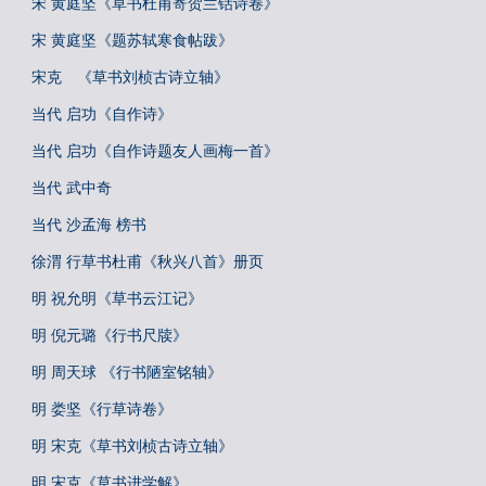
宋 黄庭坚《草书杜甫寄贺兰铦诗卷》
宋 黄庭坚《题苏轼寒食帖跋》
宋克 《草书刘桢古诗立轴》
当代 启功《自作诗》
当代 启功《自作诗题友人画梅一首》
当代 武中奇
当代 沙孟海 榜书
徐渭 行草书杜甫《秋兴八首》册页
明 祝允明《草书云江记》
明 倪元璐《行书尺牍》
明 周天球 《行书陋室铭轴》
明 娄坚《行草诗卷》
明 宋克《草书刘桢古诗立轴》
明 宋克《草书进学解》