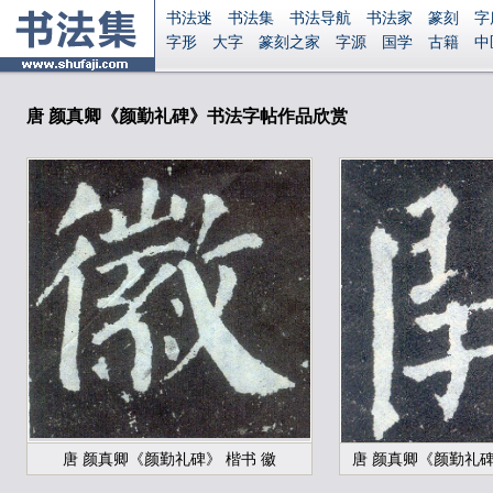
书法迷
书法集
书法导航
书法家
篆刻
字
字形
大字
篆刻之家
字源
国学
古籍
中
南无阿弥陀佛
意见反馈
安全网站
显广告
唐 颜真卿《颜勤礼碑》书法字帖作品欣赏
唐 颜真卿《颜勤礼碑》 楷书 徽
唐 颜真卿《颜勤礼碑