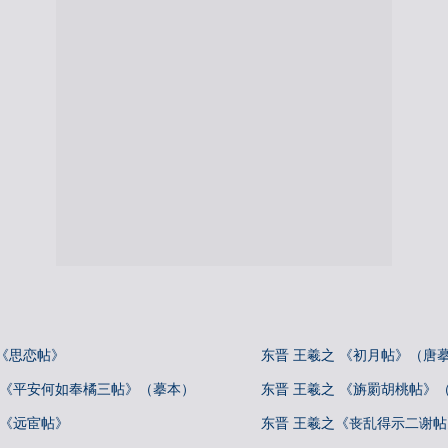
《思恋帖》
东晋 王羲之 《初月帖》（唐
 《平安何如奉橘三帖》（摹本）
东晋 王羲之 《旃罽胡桃帖》
 《远宦帖》
东晋 王羲之《丧乱得示二谢