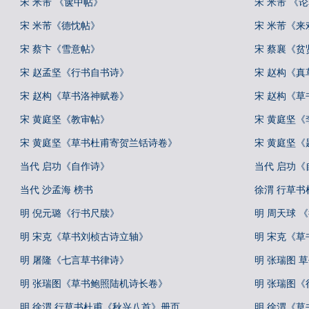
宋 米芾 《箧中帖》
宋 米芾 《
宋 米芾《德忱帖》
宋 米芾《来
宋 蔡卞《雪意帖》
宋 蔡襄《贫
宋 赵孟坚《行书自书诗》
宋 赵构《
宋 赵构《草书洛神赋卷》
宋 赵构《草
宋 黄庭坚《教审帖》
宋 黄庭坚
宋 黄庭坚《草书杜甫寄贺兰铦诗卷》
宋 黄庭坚
当代 启功《自作诗》
当代 启功
当代 沙孟海 榜书
徐渭 行草
明 倪元璐《行书尺牍》
明 周天球 
明 宋克《草书刘桢古诗立轴》
明 宋克《草
明 屠隆《七言草书律诗》
明 张瑞图 
明 张瑞图《草书鲍照陆机诗长卷》
明 张瑞图
明 徐渭 行草书杜甫《秋兴八首》册页
明 徐渭《草