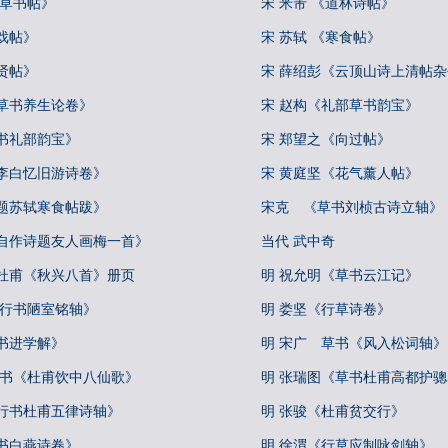
论草书帖》
宋 米芾 《道林诗帖》
戏帖》
宋 苏轼 《寒食帖》
贤帖》
宋 薛绍彭《云顶山诗上清帖
真草书养生论卷》
宋 赵构《礼部草书韵宝》
书礼部韵宝》
宋 郑望之《向过帖》
《李白忆旧游诗卷》
宋 黄庭坚《花气薰人帖》
《题苏轼寒食帖跋》
宋克 《草书刘桢古诗立轴》
《自作诗题友人画梅一首》
当代 武中奇
书杜甫《秋兴八首》册页
明 祝允明《草书云江记》
《行书陋室铭轴》
明 娄坚《行草诗卷》
书进学解》
明 宋广 草书《风入松词轴》
草书《杜甫饮中八仙歌》
明 张瑞图《草书杜甫高都护
《行书杜甫五律诗轴》
明 张骏《杜甫贫交行》
书白燕诗卷》
明 徐渭《行草应制咏剑轴》