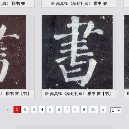
礼碑》 楷书 卿
唐 颜真卿《颜勤礼碑》 楷书 卿
》 楷书 書【书】
唐 颜真卿《颜勤礼碑》 楷书 書【书】
‹‹
1
2
3
4
5
6
7
8
9
10
››