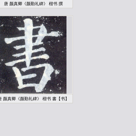
唐 颜真卿《颜勤礼碑》 楷书 撰
唐 颜真卿《颜勤礼碑》 楷书 書【书】