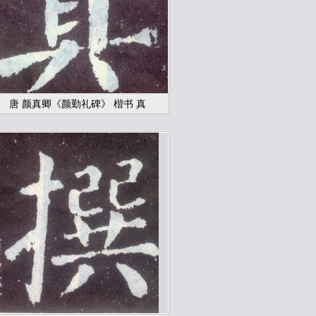
唐 颜真卿《颜勤礼碑》 楷书 真