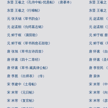
东晋 王羲之《孔侍中帖-忧悬帖》（唐摹本）
东晋 王羲
东晋 王羲之《行穰帖》
东晋 王羲
元 张天锡《草书韵会》
元 赵孟頫 
元 赵孟頫《仇锷墓志铭》
元 赵孟頫《
元 鲜于枢 《襄阳歌》
元 鲜于枢 
元 鲜于枢《草书韩愈石鼓歌》
元 鲜于枢
唐 张旭《草书古诗四首》
唐 怀素 《
唐 怀素《四十二章经》
唐 怀素《圣
唐 怀素《草书·藏真律公帖》
唐 李世民 
唐 李邕 《出师表》（传）
唐 裴休
宋 李建中《土母帖》
宋 米芾 《
宋 米芾 《元日帖》
宋 米芾 《
宋 米芾 《复官帖》
宋 米芾 《