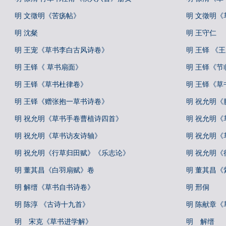
明 文徵明《苦疡帖》
明 文徵明《
明 沈粲
明 王守仁
明 王宠《草书李白古风诗卷》
明 王铎 《
明 王铎《 草书扇面》
明 王铎《节
明 王铎《草书杜律卷》
明 王铎《草
明 王铎《赠张抱一草书诗卷》
明 祝允明《
明 祝允明《草书手卷曹植诗四首》
明 祝允明《
明 祝允明《草书访友诗轴》
明 祝允明《
明 祝允明《行草归田赋》《乐志论》
明 祝允明
明 董其昌《白羽扇赋》卷
明 董其昌
明 解缙《草书自书诗卷》
明 邢侗
明 陈淳 《古诗十九首》
明 陈献章
明 宋克《草书进学解》
明 解缙