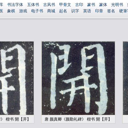
库
书法字体
五体书
古风书
甲骨文
古印
篆书
篆体
光明书
医
象棋
游戏
电子书
商城
起名
识字
英语
印章
签名
硬筆
捐赠
繁體版
登录
》 楷书 開【开】
唐 颜真卿《颜勤礼碑》 楷书 開【开】