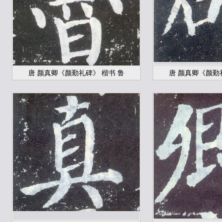
唐 颜真卿《颜勤礼碑》 楷书 鲁
唐 颜真卿《颜勤