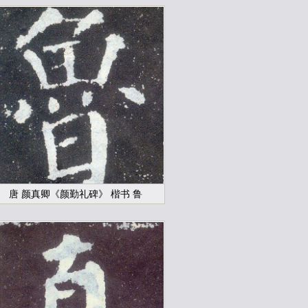
唐 颜真卿《颜勤礼碑》 楷书 鲁