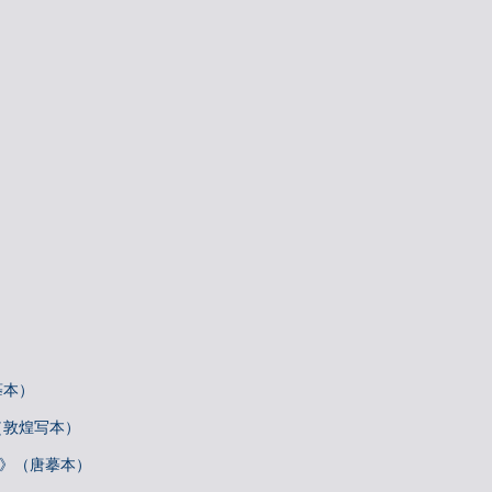
摹本）
（敦煌写本）
帖》（唐摹本）