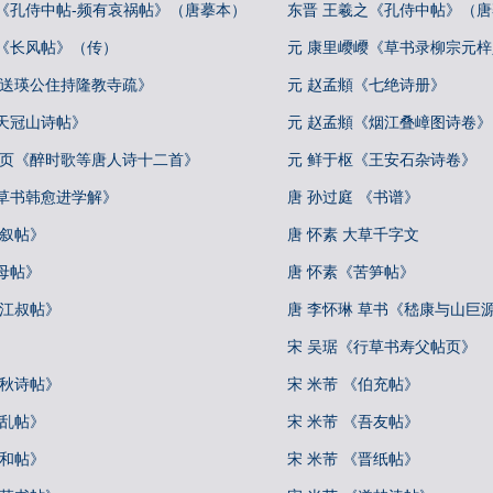
之《孔侍中帖-频有哀祸帖》（唐摹本）
东晋 王羲之《孔侍中帖》（
之《长风帖》（传）
元 康里巎巎《草书录柳宗元
《送瑛公住持隆教寺疏》
元 赵孟頫《七绝诗册》
天冠山诗帖》
元 赵孟頫《烟江叠嶂图诗卷》
册页《醉时歌等唐人诗十二首》
元 鲜于枢《王安石杂诗卷》
《草书韩愈进学解》
唐 孙过庭 《书谱》
自叙帖》
唐 怀素 大草千字文
母帖》
唐 怀素《苦笋帖》
《江叔帖》
唐 李怀琳 草书《嵇康与山巨
宋 吴琚《行草书寿父帖页》
中秋诗帖》
宋 米芾 《伯充帖》
向乱帖》
宋 米芾 《吾友帖》
彦和帖》
宋 米芾 《晋纸帖》