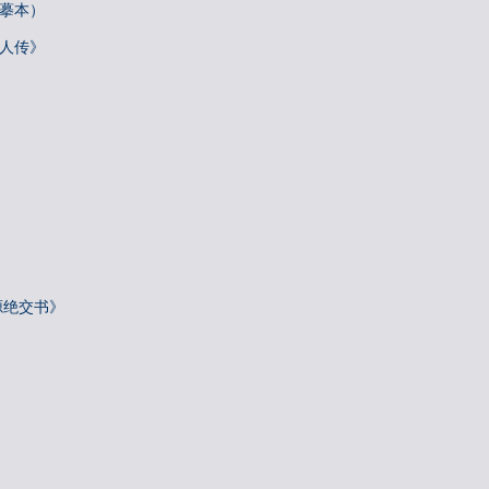
唐摹本）
梓人传》
源绝交书》