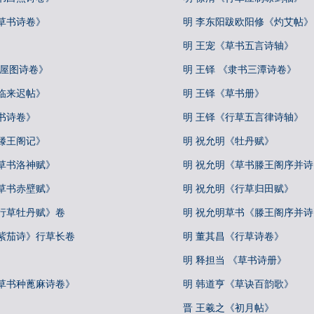
草书诗卷》
明 李东阳跋欧阳修《灼艾帖》
明 王宠《草书五言诗轴》
王屋图诗卷》
明 王铎 《隶书三潭诗卷》
临来迟帖》
明 王铎《草书册》
书诗卷》
明 王铎《行草五言律诗轴》
滕王阁记》
明 祝允明《牡丹赋》
草书洛神赋》
明 祝允明《草书滕王阁序并诗
草书赤壁赋》
明 祝允明《行草归田赋》
《行草牡丹赋》卷
明 祝允明草书《滕王阁序并
《紫茄诗》行草长卷
明 董其昌《行草诗卷》
明 释担当 《草书诗册》
《草书种蓖麻诗卷》
明 韩道亨《草诀百韵歌》
晋 王羲之《初月帖》