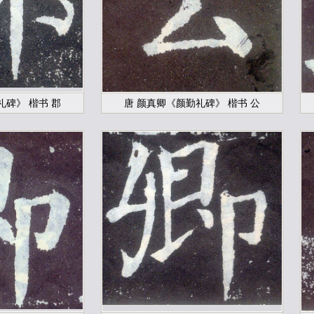
礼碑》 楷书 郡
唐 颜真卿《颜勤礼碑》 楷书 公