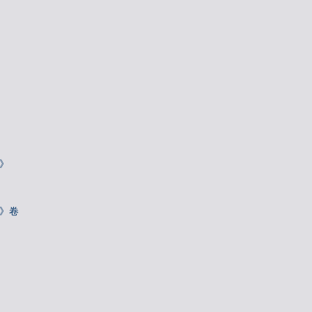
》
诗》卷