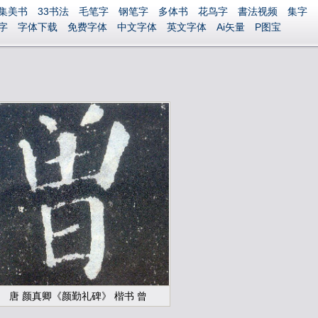
集美书
33书法
毛笔字
钢笔字
多体书
花鸟字
書法视频
集字
字
字体下载
免费字体
中文字体
英文字体
Ai矢量
P图宝
唐 颜真卿《颜勤礼碑》 楷书 曾