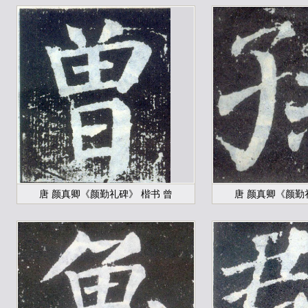
唐 颜真卿《颜勤礼碑》 楷书 曾
唐 颜真卿《颜勤