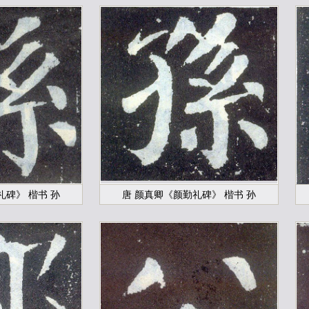
礼碑》 楷书 孙
唐 颜真卿《颜勤礼碑》 楷书 孙