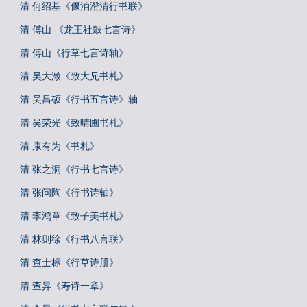
清 何绍基《偃泊澄清行书联》
清 傅山 《龙王社鼓七言诗》
清 傅山《行草七言诗轴》
清 吴大澂《致大兄书札》
清 吴昌硕《行书五言诗》轴
清 吴荣光《致晴圃书札》
清 康有为《书札》
清 张之洞《行书七言诗》
清 张问陶《行书诗轴》
清 李鸿章《致子美书札》
清 林则徐《行书八言联》
清 查士标《行草诗册》
清 查昇《寿诗一章》