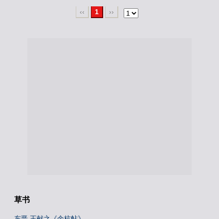
‹‹
1
››
草书
东晋 王献之《余杭帖》