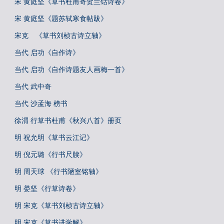
宋 黄庭坚《草书杜甫寄贺兰铦诗卷》
宋 黄庭坚《题苏轼寒食帖跋》
宋克 《草书刘桢古诗立轴》
当代 启功《自作诗》
当代 启功《自作诗题友人画梅一首》
当代 武中奇
当代 沙孟海 榜书
徐渭 行草书杜甫《秋兴八首》册页
明 祝允明《草书云江记》
明 倪元璐《行书尺牍》
明 周天球 《行书陋室铭轴》
明 娄坚《行草诗卷》
明 宋克《草书刘桢古诗立轴》
明 宋克《草书进学解》