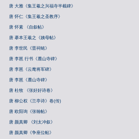
唐 大雅《集王羲之兴福寺半截碑》
唐 怀仁《集王羲之圣教序》
唐 怀素 《自叙帖》
唐 摹本王羲之《姨母帖》
唐 李世民《晋祠铭》
唐 李邕 行书《麓山寺碑》
唐 李邕《云麾将军碑》
唐 李邕《麓山寺碑》
唐 杜牧 《张好好诗卷》
唐 柳公权《兰亭诗》卷(传)
唐 欧阳询《张翰帖》
唐 颜真卿 《刘太冲叙》
唐 颜真卿《争座位帖》