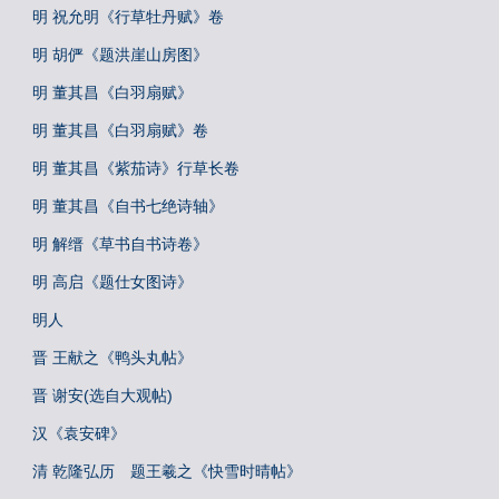
明 祝允明《行草牡丹赋》卷
明 胡俨《题洪崖山房图》
明 董其昌《白羽扇赋》
明 董其昌《白羽扇赋》卷
明 董其昌《紫茄诗》行草长卷
明 董其昌《自书七绝诗轴》
明 解缙《草书自书诗卷》
明 高启《题仕女图诗》
明人
晋 王献之《鸭头丸帖》
晋 谢安(选自大观帖)
汉《袁安碑》
清 乾隆弘历 题王羲之《快雪时晴帖》