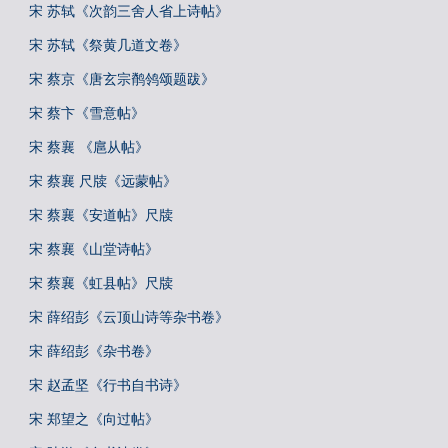
宋 苏轼《次韵三舍人省上诗帖》
宋 苏轼《祭黄几道文卷》
宋 蔡京《唐玄宗鹡鸰颂题跋》
宋 蔡卞《雪意帖》
宋 蔡襄 《扈从帖》
宋 蔡襄 尺牍《远蒙帖》
宋 蔡襄《安道帖》尺牍
宋 蔡襄《山堂诗帖》
宋 蔡襄《虹县帖》尺牍
宋 薛绍彭《云顶山诗等杂书卷》
宋 薛绍彭《杂书卷》
宋 赵孟坚《行书自书诗》
宋 郑望之《向过帖》