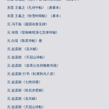
东晋 王羲之《孔侍中帖》（唐摹本）
东晋 王羲之《快雪时晴帖》（摹本）
元 冯子振《题国诠善见律》
元 张雨《登南峰绝顶七言律诗轴》
元 白珽《陈君诗帖》册
元 赵孟頫 《吴兴赋》
元 赵孟頫 《天冠山诗帖》
元 赵孟頫 《送瑛公住持隆教寺疏》
元 赵孟頫 行书《杜甫秋兴八首》
元 赵孟頫《七绝诗册》
元 赵孟頫《前后赤壁赋》
元 赵孟頫《吴兴赋》
元 赵孟頫《天冠山诗帖》