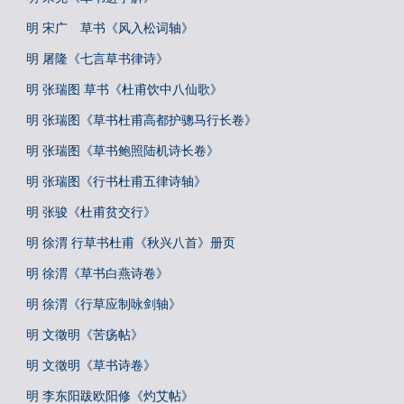
明 宋广 草书《风入松词轴》
明 屠隆《七言草书律诗》
明 张瑞图 草书《杜甫饮中八仙歌》
明 张瑞图《草书杜甫高都护骢马行长卷》
明 张瑞图《草书鲍照陆机诗长卷》
明 张瑞图《行书杜甫五律诗轴》
明 张骏《杜甫贫交行》
明 徐渭 行草书杜甫《秋兴八首》册页
明 徐渭《草书白燕诗卷》
明 徐渭《行草应制咏剑轴》
明 文徵明《苦疡帖》
明 文徵明《草书诗卷》
明 李东阳跋欧阳修《灼艾帖》