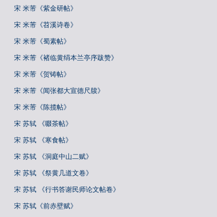
宋 米芾《紫金研帖》
宋 米芾《苕溪诗卷》
宋 米芾《蜀素帖》
宋 米芾《褚临黄绢本兰亭序跋赞》
宋 米芾《贺铸帖》
宋 米芾《闻张都大宣德尺牍》
宋 米芾《陈揽帖》
宋 苏轼 《啜茶帖》
宋 苏轼 《寒食帖》
宋 苏轼 《洞庭中山二赋》
宋 苏轼 《祭黄几道文卷》
宋 苏轼 《行书答谢民师论文帖卷》
宋 苏轼《前赤壁赋》