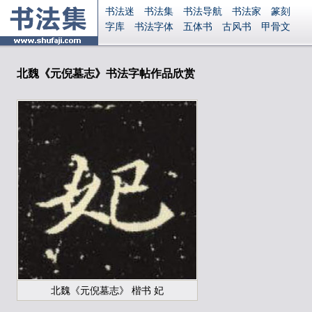
书法迷
书法集
书法导航
书法家
篆刻
字库
书法字体
五体书
古风书
甲骨文
古印
篆书
篆体
光明书
集美书
33书法
毛笔字
钢笔字
多体书
花鸟字
書法视频
集字
字形
大字
篆刻之家
字源
国学
北魏《元倪墓志》书法字帖作品欣赏
古籍
中医
象棋
游戏
电子书
商城
起名
识字
英语
印章
签名
硬筆字
字体下载
免费字体
中文字体
英文字体
Ai矢量
P图宝
南无阿弥陀佛
意见反馈
安全网站
显广告
捐赠
繁體版
登录
北魏《元倪墓志》 楷书 妃