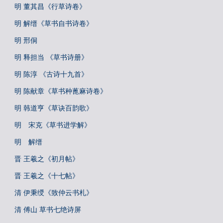
明 董其昌《行草诗卷》
明 解缙《草书自书诗卷》
明 邢侗
明 释担当 《草书诗册》
明 陈淳 《古诗十九首》
明 陈献章《草书种蓖麻诗卷》
明 韩道亨《草诀百韵歌》
明 宋克《草书进学解》
明 解缙
晋 王羲之《初月帖》
晋 王羲之《十七帖》
清 伊秉绶《致仲云书札》
清 傅山 草书七绝诗屏