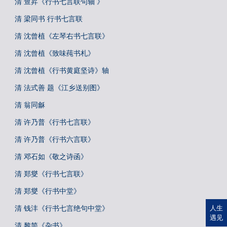
清 查昇《行书七言联句轴 》
清 梁同书 行书七言联
清 沈曾植《左琴右书七言联》
清 沈曾植《致味莼书札》
清 沈曾植《行书黄庭坚诗》轴
清 法式善 题《江乡送别图》
清 翁同龢
清 许乃普《行书七言联》
清 许乃普《行书六言联》
清 邓石如《敬之诗函》
清 郑燮《行书七言联》
清 郑燮《行书中堂》
清 钱沣《行书七言绝句中堂》
人生
遇见
清 黎简《杂书》