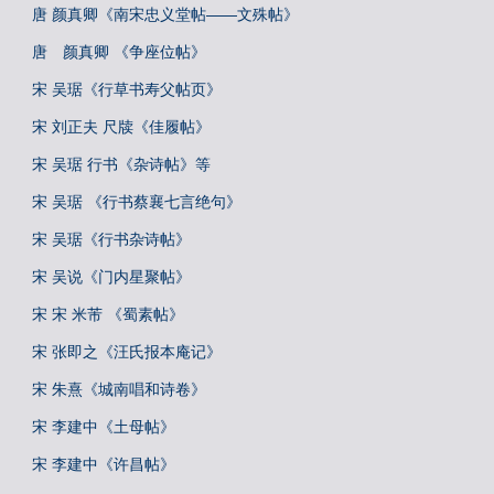
唐 颜真卿《南宋忠义堂帖——文殊帖》
唐 颜真卿 《争座位帖》
宋 吴琚《行草书寿父帖页》
宋 刘正夫 尺牍《佳履帖》
宋 吴琚 行书《杂诗帖》等
宋 吴琚 《行书蔡襄七言绝句》
宋 吴琚《行书杂诗帖》
宋 吴说《门内星聚帖》
宋 宋 米芾 《蜀素帖》
宋 张即之《汪氏报本庵记》
宋 朱熹《城南唱和诗卷》
宋 李建中《土母帖》
宋 李建中《许昌帖》