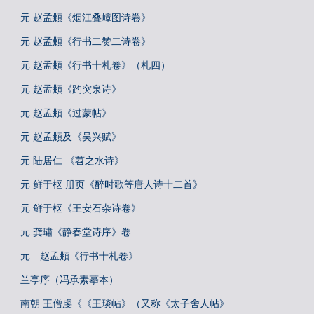
元 赵孟頫《烟江叠嶂图诗卷》
元 赵孟頫《行书二赞二诗卷》
元 赵孟頫《行书十札卷》（札四）
元 赵孟頫《趵突泉诗》
元 赵孟頫《过蒙帖》
元 赵孟頫及《吴兴赋》
元 陆居仁 《苕之水诗》
元 鲜于枢 册页《醉时歌等唐人诗十二首》
元 鲜于枢《王安石杂诗卷》
元 龚璛《静春堂诗序》卷
元 赵孟頫《行书十札卷》
兰亭序（冯承素摹本）
南朝 王僧虔《《王琰帖》（又称《太子舍人帖》