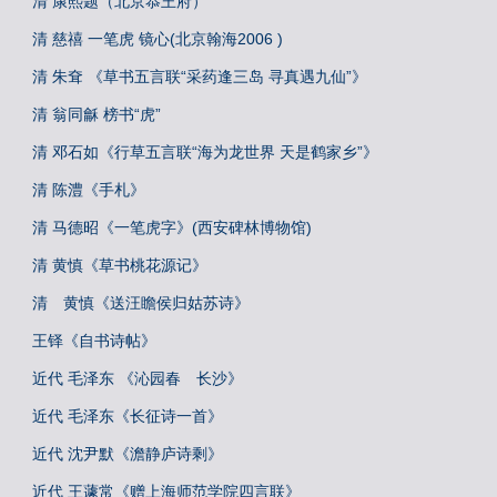
清 康熙题（北京恭王府）
清 慈禧 一笔虎 镜心(北京翰海2006 )
清 朱耷 《草书五言联“采药逢三岛 寻真遇九仙”》
清 翁同龢 榜书“虎”
清 邓石如《行草五言联“海为龙世界 天是鹤家乡”》
清 陈澧《手札》
清 马德昭《一笔虎字》(西安碑林博物馆)
清 黄慎《草书桃花源记》
清 黄慎《送汪瞻侯归姑苏诗》
王铎《自书诗帖》
近代 毛泽东 《沁园春 长沙》
近代 毛泽东《长征诗一首》
近代 沈尹默《澹静庐诗剩》
近代 王蘧常《赠上海师范学院四言联》