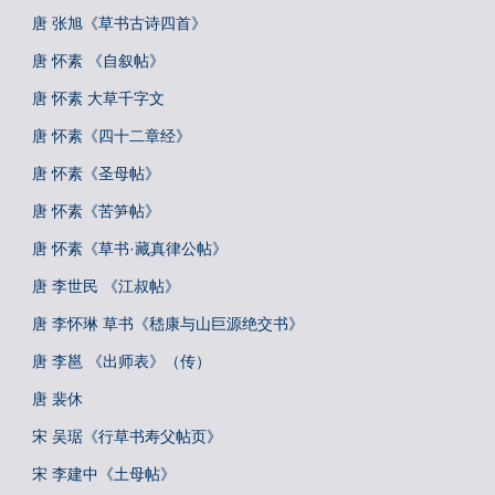
唐 张旭《草书古诗四首》
唐 怀素 《自叙帖》
唐 怀素 大草千字文
唐 怀素《四十二章经》
唐 怀素《圣母帖》
唐 怀素《苦笋帖》
唐 怀素《草书·藏真律公帖》
唐 李世民 《江叔帖》
唐 李怀琳 草书《嵇康与山巨源绝交书》
唐 李邕 《出师表》（传）
唐 裴休
宋 吴琚《行草书寿父帖页》
宋 李建中《土母帖》