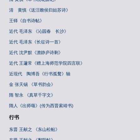
清 黄慎《送汪瞻侯归姑苏诗》
王铎《自书诗帖》
近代 毛泽东 《沁园春 长沙》
近代 毛泽东《长征诗一首》
近代 沈尹默《澹静庐诗剩》
近代 王蘧常《赠上海师范学院四言联》
近现代 陶博吾《行书孤鹜》轴
金 张天锡 《草书韵会》
隋 智永 《真草千字文》
隋人《出师颂》(传为西晋索靖书)
行书
东晋 王献之 《东山松帖》