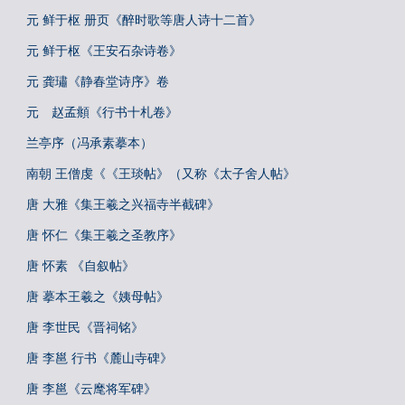
元 鲜于枢 册页《醉时歌等唐人诗十二首》
元 鲜于枢《王安石杂诗卷》
元 龚璛《静春堂诗序》卷
元 赵孟頫《行书十札卷》
兰亭序（冯承素摹本）
南朝 王僧虔《《王琰帖》（又称《太子舍人帖》
唐 大雅《集王羲之兴福寺半截碑》
唐 怀仁《集王羲之圣教序》
唐 怀素 《自叙帖》
唐 摹本王羲之《姨母帖》
唐 李世民《晋祠铭》
唐 李邕 行书《麓山寺碑》
唐 李邕《云麾将军碑》