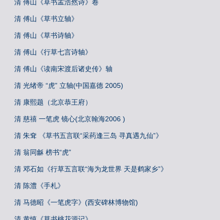
清 傅山《草书孟浩然诗》卷
清 傅山《草书立轴》
清 傅山《草书诗轴》
清 傅山《行草七言诗轴》
清 傅山《读南宋渡后诸史传》轴
清 光绪帝 “虎” 立轴(中国嘉德 2005)
清 康熙题（北京恭王府）
清 慈禧 一笔虎 镜心(北京翰海2006 )
清 朱耷 《草书五言联“采药逢三岛 寻真遇九仙”》
清 翁同龢 榜书“虎”
清 邓石如《行草五言联“海为龙世界 天是鹤家乡”》
清 陈澧《手札》
清 马德昭《一笔虎字》(西安碑林博物馆)
清 黄慎《草书桃花源记》