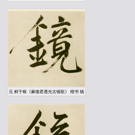
元 鲜于枢《麻徵君透光古镜歌》 楷书 镜