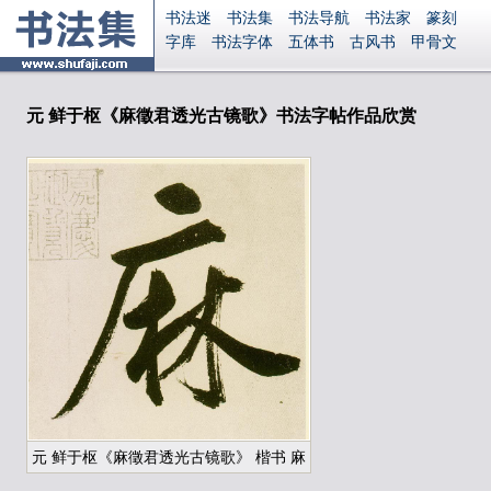
书法迷
书法集
书法导航
书法家
篆刻
字库
书法字体
五体书
古风书
甲骨文
古印
篆书
篆体
光明书
集美书
33书法
毛笔字
钢笔字
多体书
花鸟字
書法视频
集字
字形
大字
篆刻之家
字源
国学
元 鲜于枢《麻徵君透光古镜歌》书法字帖作品欣赏
古籍
中医
象棋
游戏
电子书
商城
起名
识字
英语
印章
签名
硬筆字
字体下载
免费字体
中文字体
英文字体
Ai矢量
P图宝
南无阿弥陀佛
意见反馈
安全网站
显广告
捐赠
繁體版
登录
元 鲜于枢《麻徵君透光古镜歌》 楷书 麻