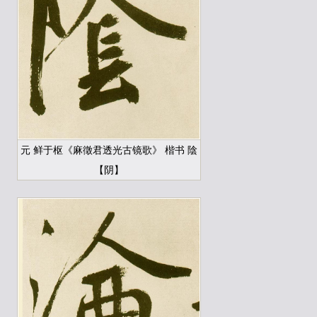
元 鲜于枢《麻徵君透光古镜歌》 楷书 陰
【阴】