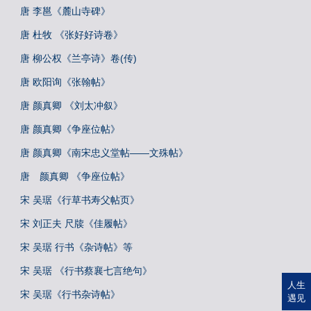
唐 李邕《麓山寺碑》
唐 杜牧 《张好好诗卷》
唐 柳公权《兰亭诗》卷(传)
唐 欧阳询《张翰帖》
唐 颜真卿 《刘太冲叙》
唐 颜真卿《争座位帖》
唐 颜真卿《南宋忠义堂帖——文殊帖》
唐 颜真卿 《争座位帖》
宋 吴琚《行草书寿父帖页》
宋 刘正夫 尺牍《佳履帖》
宋 吴琚 行书《杂诗帖》等
宋 吴琚 《行书蔡襄七言绝句》
人生
宋 吴琚《行书杂诗帖》
遇见