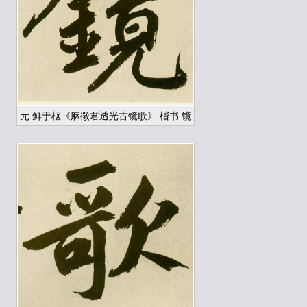
元 鲜于枢《麻徵君透光古镜歌》 楷书 镜