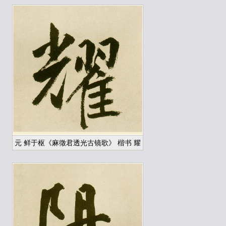
元 鲜于枢《麻徵君透光古镜歌》 楷书 耀