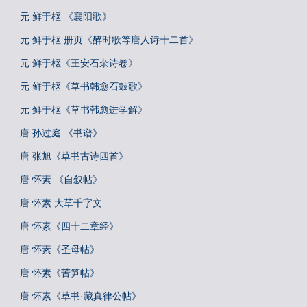
元 鲜于枢 《襄阳歌》
元 鲜于枢 册页《醉时歌等唐人诗十二首》
元 鲜于枢《王安石杂诗卷》
元 鲜于枢《草书韩愈石鼓歌》
元 鲜于枢《草书韩愈进学解》
唐 孙过庭 《书谱》
唐 张旭《草书古诗四首》
唐 怀素 《自叙帖》
唐 怀素 大草千字文
唐 怀素《四十二章经》
唐 怀素《圣母帖》
唐 怀素《苦笋帖》
唐 怀素《草书·藏真律公帖》