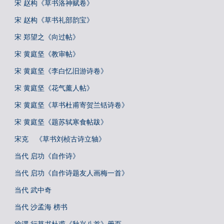
宋 赵构《草书洛神赋卷》
宋 赵构《草书礼部韵宝》
宋 郑望之《向过帖》
宋 黄庭坚《教审帖》
宋 黄庭坚《李白忆旧游诗卷》
宋 黄庭坚《花气薰人帖》
宋 黄庭坚《草书杜甫寄贺兰铦诗卷》
宋 黄庭坚《题苏轼寒食帖跋》
宋克 《草书刘桢古诗立轴》
当代 启功《自作诗》
当代 启功《自作诗题友人画梅一首》
当代 武中奇
当代 沙孟海 榜书