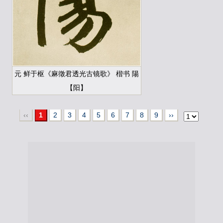
元 鲜于枢《麻徵君透光古镜歌》 楷书 陽
【阳】
‹‹
1
2
3
4
5
6
7
8
9
››