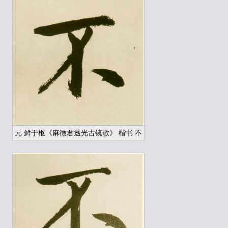
元 鲜于枢《麻徵君透光古镜歌》 楷书 不