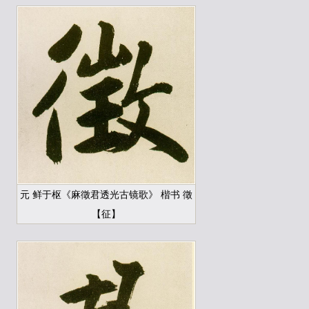
元 鲜于枢《麻徵君透光古镜歌》 楷书 徵
【征】