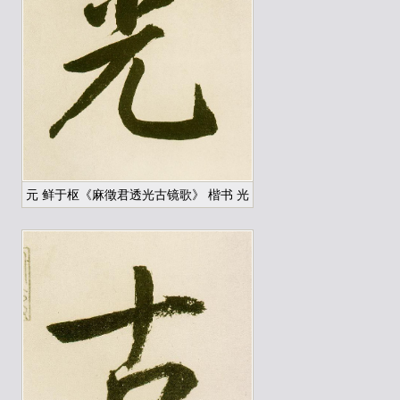
元 鲜于枢《麻徵君透光古镜歌》 楷书 光