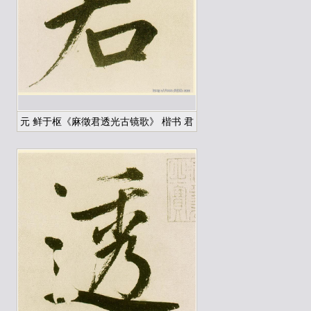
元 鲜于枢《麻徵君透光古镜歌》 楷书 君