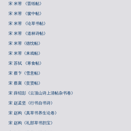
宋 米芾 《晋纸帖》
宋 米芾 《箧中帖》
宋 米芾 《论草书帖》
宋 米芾 《道林诗帖》
宋 米芾《德忱帖》
宋 米芾《来戏帖》
宋 苏轼 《寒食帖》
宋 蔡卞《雪意帖》
宋 蔡襄《贫贤帖》
宋 薛绍彭《云顶山诗上清帖杂书卷》
宋 赵孟坚《行书自书诗》
宋 赵构《真草书养生论卷》
宋 赵构《礼部草书韵宝》