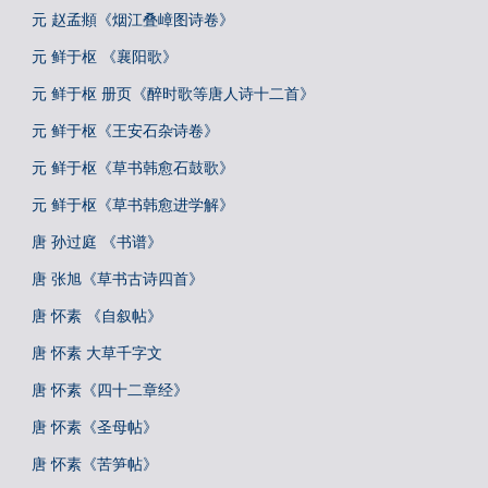
元 赵孟頫《烟江叠嶂图诗卷》
元 鲜于枢 《襄阳歌》
元 鲜于枢 册页《醉时歌等唐人诗十二首》
元 鲜于枢《王安石杂诗卷》
元 鲜于枢《草书韩愈石鼓歌》
元 鲜于枢《草书韩愈进学解》
唐 孙过庭 《书谱》
唐 张旭《草书古诗四首》
唐 怀素 《自叙帖》
唐 怀素 大草千字文
唐 怀素《四十二章经》
唐 怀素《圣母帖》
唐 怀素《苦笋帖》