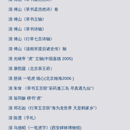
清 傅山《草书孟浩然诗》卷
清 傅山《草书立轴》
清 傅山《草书诗轴》
清 傅山《行草七言诗轴》
清 傅山《读南宋渡后诸史传》轴
清 光绪帝 “虎” 立轴(中国嘉德 2005)
清 康熙题（北京恭王府）
清 慈禧 一笔虎 镜心(北京翰海2006 )
清 朱耷 《草书五言联“采药逢三岛 寻真遇九仙”》
清 翁同龢 榜书“虎”
清 邓石如《行草五言联“海为龙世界 天是鹤家乡”》
清 陈澧《手札》
清 马德昭《一笔虎字》(西安碑林博物馆)