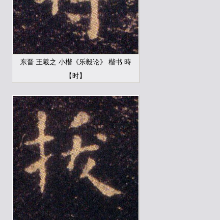
东晋 王羲之 小楷《乐毅论》 楷书 時
【时】