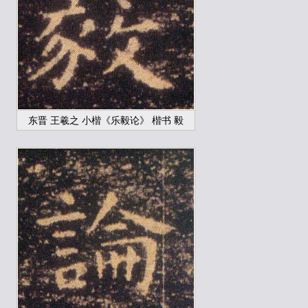
东晋 王羲之 小楷《乐毅论》 楷书 毅