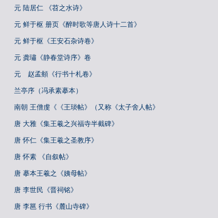
元 陆居仁 《苕之水诗》
元 鲜于枢 册页《醉时歌等唐人诗十二首》
元 鲜于枢《王安石杂诗卷》
元 龚璛《静春堂诗序》卷
元 赵孟頫《行书十札卷》
兰亭序（冯承素摹本）
南朝 王僧虔《《王琰帖》（又称《太子舍人帖》
唐 大雅《集王羲之兴福寺半截碑》
唐 怀仁《集王羲之圣教序》
唐 怀素 《自叙帖》
唐 摹本王羲之《姨母帖》
唐 李世民《晋祠铭》
唐 李邕 行书《麓山寺碑》