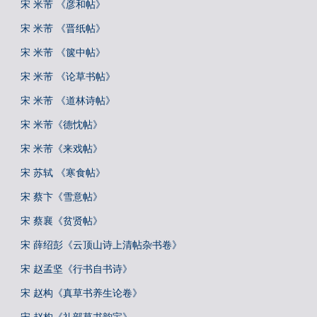
宋 米芾 《彦和帖》
宋 米芾 《晋纸帖》
宋 米芾 《箧中帖》
宋 米芾 《论草书帖》
宋 米芾 《道林诗帖》
宋 米芾《德忱帖》
宋 米芾《来戏帖》
宋 苏轼 《寒食帖》
宋 蔡卞《雪意帖》
宋 蔡襄《贫贤帖》
宋 薛绍彭《云顶山诗上清帖杂书卷》
宋 赵孟坚《行书自书诗》
宋 赵构《真草书养生论卷》