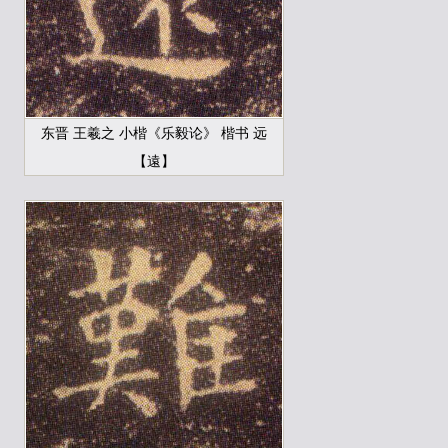
东晋 王羲之 小楷《乐毅论》 楷书 远
【遠】