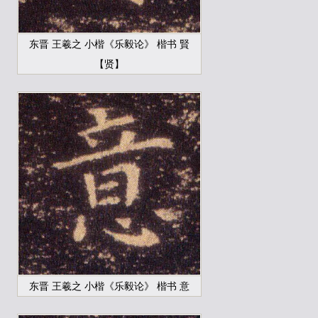
东晋 王羲之 小楷《乐毅论》 楷书 賢
【贤】
东晋 王羲之 小楷《乐毅论》 楷书 意