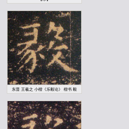
东晋 王羲之 小楷《乐毅论》 楷书 毅