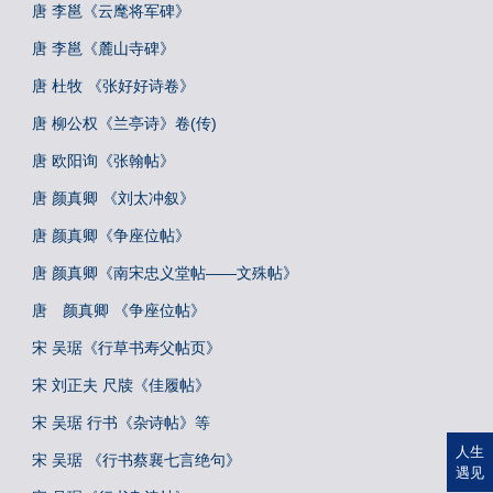
唐 李邕《云麾将军碑》
唐 李邕《麓山寺碑》
唐 杜牧 《张好好诗卷》
唐 柳公权《兰亭诗》卷(传)
唐 欧阳询《张翰帖》
唐 颜真卿 《刘太冲叙》
唐 颜真卿《争座位帖》
唐 颜真卿《南宋忠义堂帖——文殊帖》
唐 颜真卿 《争座位帖》
宋 吴琚《行草书寿父帖页》
宋 刘正夫 尺牍《佳履帖》
宋 吴琚 行书《杂诗帖》等
人生
宋 吴琚 《行书蔡襄七言绝句》
遇见