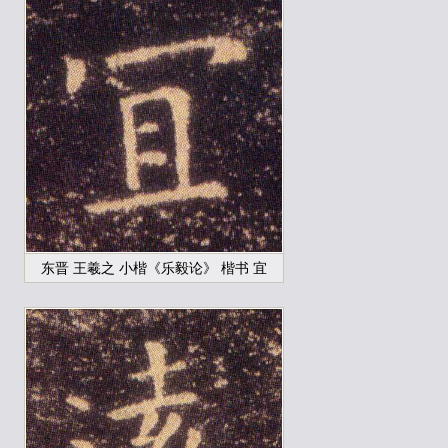
东晋 王羲之 小楷《乐毅论》 楷书 宜