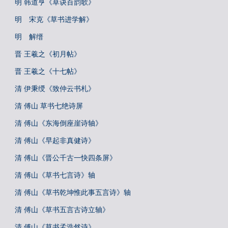
明 韩道亨《草诀百韵歌》
明 宋克《草书进学解》
明 解缙
晋 王羲之《初月帖》
晋 王羲之《十七帖》
清 伊秉绶《致仲云书札》
清 傅山 草书七绝诗屏
清 傅山《东海倒座崖诗轴》
清 傅山《早起非真健诗》
清 傅山《晋公千古一快四条屏》
清 傅山《草书七言诗》轴
清 傅山《草书乾坤惟此事五言诗》轴
清 傅山《草书五言古诗立轴》
清 傅山《草书孟浩然诗》