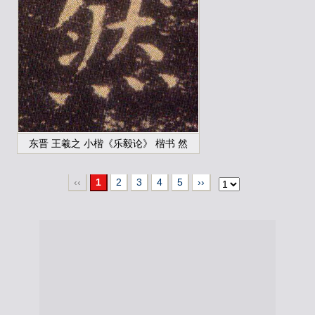
东晋 王羲之 小楷《乐毅论》 楷书 然
‹‹
1
2
3
4
5
››