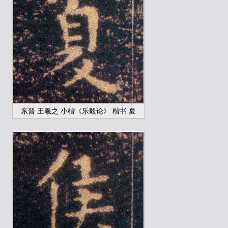
东晋 王羲之 小楷《乐毅论》 楷书 夏