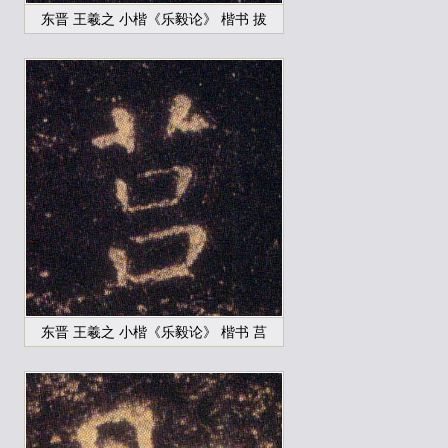
东晋 王羲之 小楷《乐毅论》 楷书 拔
东晋 王羲之 小楷《乐毅论》 楷书 莒