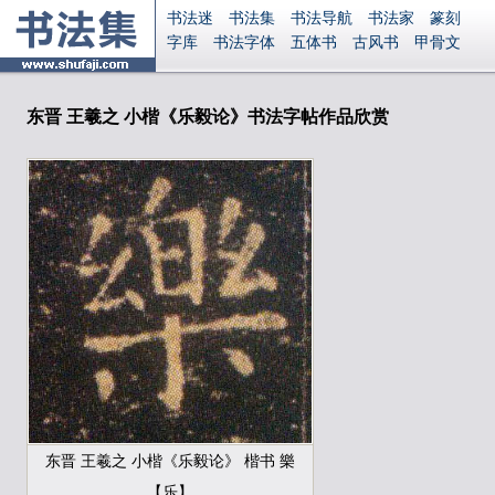
书法迷
书法集
书法导航
书法家
篆刻
字库
书法字体
五体书
古风书
甲骨文
古印
篆书
篆体
光明书
集美书
33书法
毛笔字
钢笔字
多体书
花鸟字
書法视频
集字
字形
大字
篆刻之家
字源
国学
东晋 王羲之 小楷《乐毅论》书法字帖作品欣赏
古籍
中医
象棋
游戏
电子书
商城
起名
识字
英语
印章
签名
硬筆字
字体下载
免费字体
中文字体
英文字体
Ai矢量
P图宝
南无阿弥陀佛
意见反馈
安全网站
显广告
捐赠
繁體版
登录
东晋 王羲之 小楷《乐毅论》 楷书 樂
【乐】