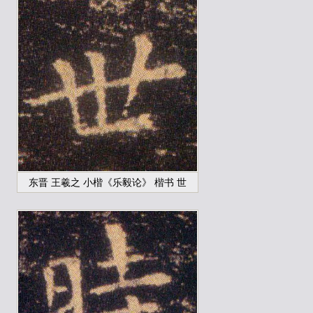
东晋 王羲之 小楷《乐毅论》 楷书 世