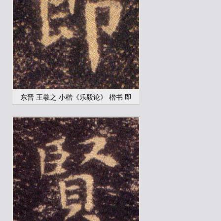
东晋 王羲之 小楷《乐毅论》 楷书 即