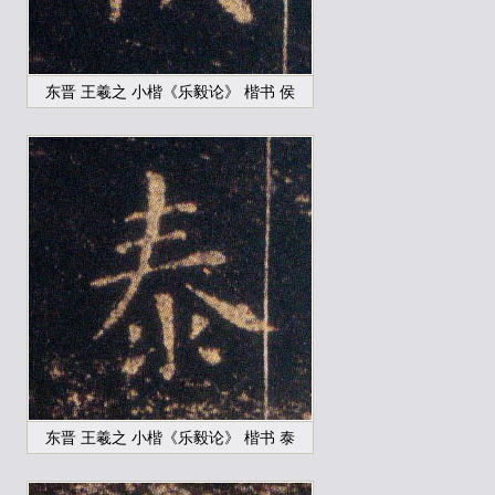
东晋 王羲之 小楷《乐毅论》 楷书 侯
东晋 王羲之 小楷《乐毅论》 楷书 泰