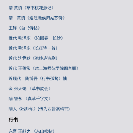
清 黄慎《草书桃花源记》
清 黄慎《送汪瞻侯归姑苏诗》
王铎《自书诗帖》
近代 毛泽东 《沁园春 长沙》
近代 毛泽东《长征诗一首》
近代 沈尹默《澹静庐诗剩》
近代 王蘧常《赠上海师范学院四言联》
近现代 陶博吾《行书孤鹜》轴
金 张天锡 《草书韵会》
隋 智永 《真草千字文》
隋人《出师颂》(传为西晋索靖书)
行书
东晋 王献之 《东山松帖》