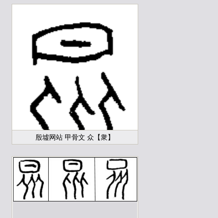
殷墟网站 甲骨文 众【衆】