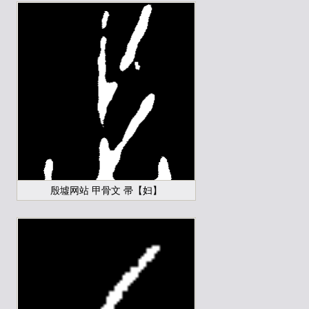
殷墟网站 甲骨文 帚【妇】