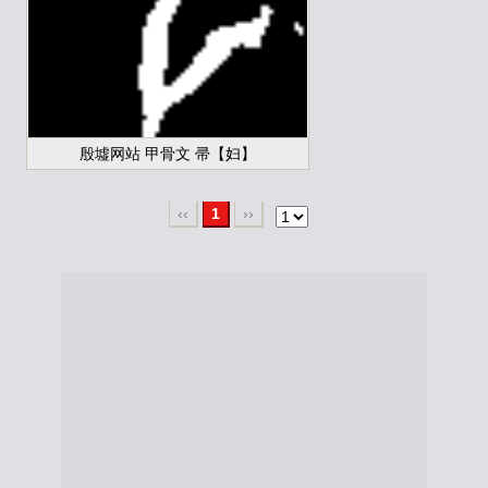
殷墟网站 甲骨文 帚【妇】
‹‹
1
››