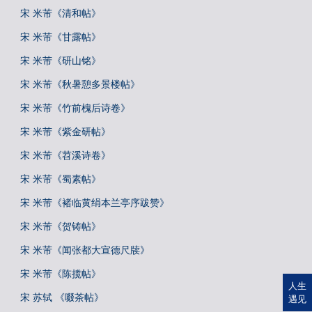
宋 米芾《清和帖》
宋 米芾《甘露帖》
宋 米芾《研山铭》
宋 米芾《秋暑憩多景楼帖》
宋 米芾《竹前槐后诗卷》
宋 米芾《紫金研帖》
宋 米芾《苕溪诗卷》
宋 米芾《蜀素帖》
宋 米芾《褚临黄绢本兰亭序跋赞》
宋 米芾《贺铸帖》
宋 米芾《闻张都大宣德尺牍》
宋 米芾《陈揽帖》
人生
宋 苏轼 《啜茶帖》
遇见