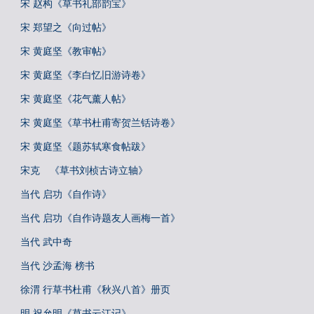
宋 赵构《草书礼部韵宝》
宋 郑望之《向过帖》
宋 黄庭坚《教审帖》
宋 黄庭坚《李白忆旧游诗卷》
宋 黄庭坚《花气薰人帖》
宋 黄庭坚《草书杜甫寄贺兰铦诗卷》
宋 黄庭坚《题苏轼寒食帖跋》
宋克 《草书刘桢古诗立轴》
当代 启功《自作诗》
当代 启功《自作诗题友人画梅一首》
当代 武中奇
当代 沙孟海 榜书
徐渭 行草书杜甫《秋兴八首》册页
明 祝允明《草书云江记》