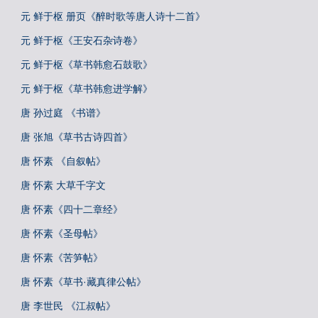
元 鲜于枢 册页《醉时歌等唐人诗十二首》
元 鲜于枢《王安石杂诗卷》
元 鲜于枢《草书韩愈石鼓歌》
元 鲜于枢《草书韩愈进学解》
唐 孙过庭 《书谱》
唐 张旭《草书古诗四首》
唐 怀素 《自叙帖》
唐 怀素 大草千字文
唐 怀素《四十二章经》
唐 怀素《圣母帖》
唐 怀素《苦笋帖》
唐 怀素《草书·藏真律公帖》
唐 李世民 《江叔帖》