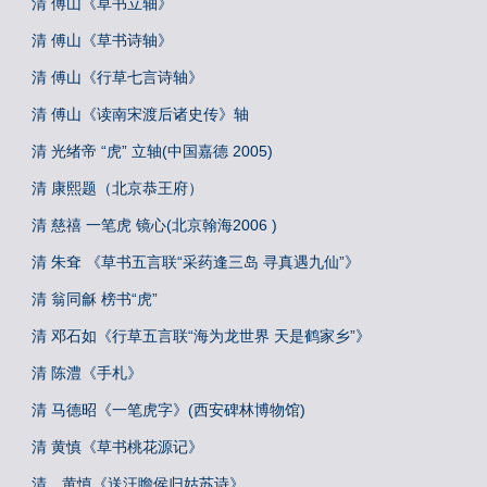
清 傅山《草书立轴》
清 傅山《草书诗轴》
清 傅山《行草七言诗轴》
清 傅山《读南宋渡后诸史传》轴
清 光绪帝 “虎” 立轴(中国嘉德 2005)
清 康熙题（北京恭王府）
清 慈禧 一笔虎 镜心(北京翰海2006 )
清 朱耷 《草书五言联“采药逢三岛 寻真遇九仙”》
清 翁同龢 榜书“虎”
清 邓石如《行草五言联“海为龙世界 天是鹤家乡”》
清 陈澧《手札》
清 马德昭《一笔虎字》(西安碑林博物馆)
清 黄慎《草书桃花源记》
清 黄慎《送汪瞻侯归姑苏诗》