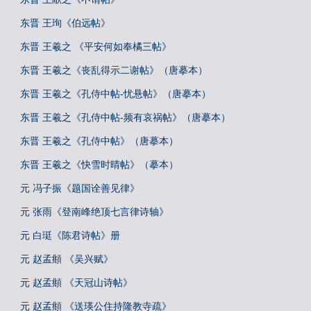
东晋 王珣《伯远帖》
东晋 王羲之 《平安何如奉橘三帖》
东晋 王羲之《丧乱得示二谢帖》（唐摹本）
东晋 王羲之《孔侍中帖-忧悬帖》（唐摹本）
东晋 王羲之《孔侍中帖-频有哀祸帖》（唐摹本）
东晋 王羲之《孔侍中帖》（唐摹本）
东晋 王羲之《快雪时晴帖》（摹本）
元 冯子振《题国诠善见律》
元 张雨《登南峰绝顶七言律诗轴》
元 白珽《陈君诗帖》册
元 赵孟頫 《吴兴赋》
元 赵孟頫 《天冠山诗帖》
元 赵孟頫 《送瑛公住持隆教寺疏》