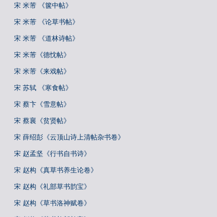
宋 米芾 《箧中帖》
宋 米芾 《论草书帖》
宋 米芾 《道林诗帖》
宋 米芾《德忱帖》
宋 米芾《来戏帖》
宋 苏轼 《寒食帖》
宋 蔡卞《雪意帖》
宋 蔡襄《贫贤帖》
宋 薛绍彭《云顶山诗上清帖杂书卷》
宋 赵孟坚《行书自书诗》
宋 赵构《真草书养生论卷》
宋 赵构《礼部草书韵宝》
宋 赵构《草书洛神赋卷》