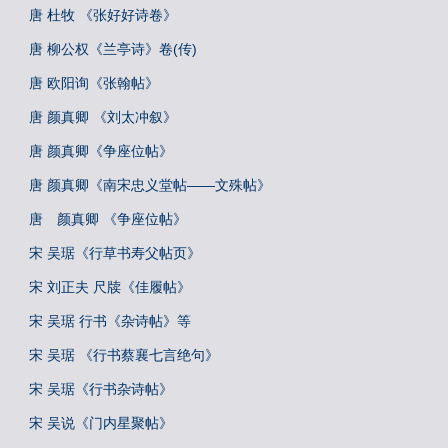
唐 杜牧 《张好好诗卷》
唐 柳公权《兰亭诗》卷(传)
唐 欧阳询《张翰帖》
唐 颜真卿 《刘太冲叙》
唐 颜真卿《争座位帖》
唐 颜真卿《南宋忠义堂帖——文殊帖》
唐 颜真卿 《争座位帖》
宋 吴琚《行草书寿父帖页》
宋 刘正夫 尺牍《佳履帖》
宋 吴琚 行书《杂诗帖》等
宋 吴琚 《行书蔡襄七言绝句》
宋 吴琚《行书杂诗帖》
宋 吴说《门内星聚帖》