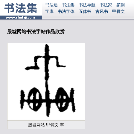
书法迷
书法集
书法导航
书法家
篆刻
字库
书法字体
五体书
古风书
甲骨文
古印
篆书
篆体
光明书
集美书
33书法
毛笔字
钢笔字
多体书
花鸟字
書法视频
集字
字形
大字
篆刻之家
字源
国学
殷墟网站书法字帖作品欣赏
古籍
中医
象棋
游戏
电子书
商城
起名
识字
英语
印章
签名
硬筆字
字体下载
免费字体
中文字体
英文字体
Ai矢量
P图宝
南无阿弥陀佛
意见反馈
安全网站
显广告
捐赠
繁體版
登录
殷墟网站 甲骨文 车