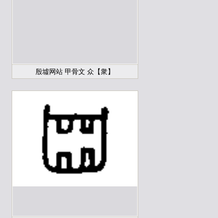
殷墟网站 甲骨文 众【衆】