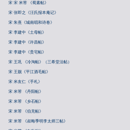
宋 宋 米芾 《蜀素帖》
宋 张即之《汪氏报本庵记》
宋 朱熹《城南唱和诗卷》
宋 李建中《土母帖》
宋 李建中《许昌帖》
宋 李建中《贵宅帖》
宋 王巩 《冷淘帖》（三希堂法帖）
宋 王觌《平江酒毛帖》
宋 米友仁《手札》
宋 米芾 《丹阳帖》
宋 米芾 《乡石帖》
宋 米芾 《伯充帖》
宋 米芾 《叔晦季明李太师三帖》