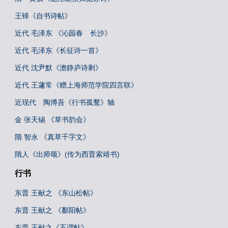
王铎《自书诗帖》
近代 毛泽东 《沁园春 长沙》
近代 毛泽东《长征诗一首》
近代 沈尹默《澹静庐诗剩》
近代 王蘧常《赠上海师范学院四言联》
近现代 陶博吾《行书孤鹜》轴
金 张天锡 《草书韵会》
隋 智永 《真草千字文》
隋人《出师颂》(传为西晋索靖书)
行书
东晋 王献之 《东山松帖》
东晋 王献之 《鄱阳帖》
东晋 王献之《不谓帖》