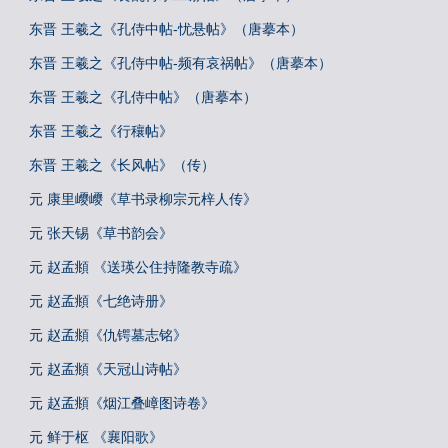
东晋 王羲之《孔侍中帖-忧悬帖》（唐摹本）
东晋 王羲之《孔侍中帖-频有哀祸帖》（唐摹本）
东晋 王羲之《孔侍中帖》（唐摹本）
东晋 王羲之《行穰帖》
东晋 王羲之《长风帖》（传）
元 康里巎巎《草书录柳宗元梓人传》
元 张天锡《草书韵会》
元 赵孟頫 《送瑛公住持隆教寺疏》
元 赵孟頫《七绝诗册》
元 赵孟頫《仇锷墓志铭》
元 赵孟頫《天冠山诗帖》
元 赵孟頫《烟江叠嶂图诗卷》
元 鲜于枢 《襄阳歌》