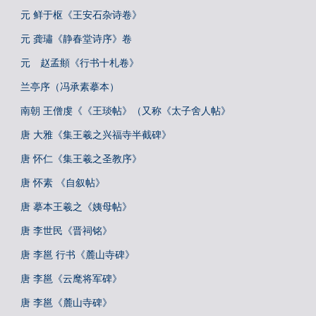
元 鲜于枢《王安石杂诗卷》
元 龚璛《静春堂诗序》卷
元 赵孟頫《行书十札卷》
兰亭序（冯承素摹本）
南朝 王僧虔《《王琰帖》（又称《太子舍人帖》
唐 大雅《集王羲之兴福寺半截碑》
唐 怀仁《集王羲之圣教序》
唐 怀素 《自叙帖》
唐 摹本王羲之《姨母帖》
唐 李世民《晋祠铭》
唐 李邕 行书《麓山寺碑》
唐 李邕《云麾将军碑》
唐 李邕《麓山寺碑》