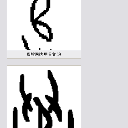
殷墟网站 甲骨文 追