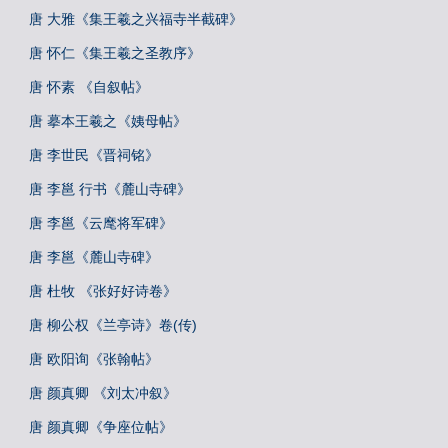
唐 大雅《集王羲之兴福寺半截碑》
唐 怀仁《集王羲之圣教序》
唐 怀素 《自叙帖》
唐 摹本王羲之《姨母帖》
唐 李世民《晋祠铭》
唐 李邕 行书《麓山寺碑》
唐 李邕《云麾将军碑》
唐 李邕《麓山寺碑》
唐 杜牧 《张好好诗卷》
唐 柳公权《兰亭诗》卷(传)
唐 欧阳询《张翰帖》
唐 颜真卿 《刘太冲叙》
唐 颜真卿《争座位帖》