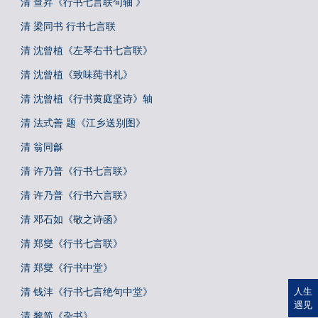
清 查昇《行书七言联句轴 》
清 梁同书 行书七言联
清 沈曾植《左琴右书七言联》
清 沈曾植《致味莼书札》
清 沈曾植《行书黄庭坚诗》轴
清 法式善 题《江乡送别图》
清 翁同龢
清 许乃普《行书七言联》
清 许乃普《行书六言联》
清 邓石如《敬之诗函》
清 郑燮《行书七言联》
清 郑燮《行书中堂》
清 钱沣《行书七言绝句中堂》
人生
遇见
清 黎简《杂书》