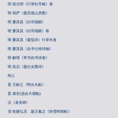
明 祝允明《行草牡丹赋》卷
明 胡俨《题洪崖山房图》
明 董其昌《白羽扇赋》
明 董其昌《白羽扇赋》卷
明 董其昌《紫茄诗》行草长卷
明 董其昌《自书七绝诗轴》
明 解缙《草书自书诗卷》
明 高启《题仕女图诗》
明人
晋 王献之《鸭头丸帖》
晋 谢安(选自大观帖)
汉《袁安碑》
清 乾隆弘历 题王羲之《快雪时晴帖》