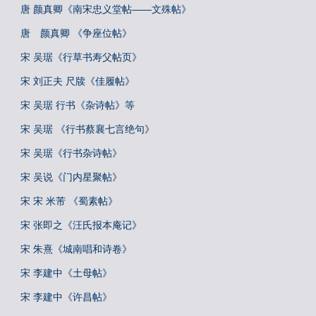
唐 颜真卿《南宋忠义堂帖——文殊帖》
唐 颜真卿 《争座位帖》
宋 吴琚《行草书寿父帖页》
宋 刘正夫 尺牍《佳履帖》
宋 吴琚 行书《杂诗帖》等
宋 吴琚 《行书蔡襄七言绝句》
宋 吴琚《行书杂诗帖》
宋 吴说《门内星聚帖》
宋 宋 米芾 《蜀素帖》
宋 张即之《汪氏报本庵记》
宋 朱熹《城南唱和诗卷》
宋 李建中《土母帖》
宋 李建中《许昌帖》