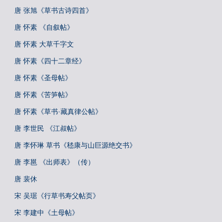
唐 张旭《草书古诗四首》
唐 怀素 《自叙帖》
唐 怀素 大草千字文
唐 怀素《四十二章经》
唐 怀素《圣母帖》
唐 怀素《苦笋帖》
唐 怀素《草书·藏真律公帖》
唐 李世民 《江叔帖》
唐 李怀琳 草书《嵇康与山巨源绝交书》
唐 李邕 《出师表》（传）
唐 裴休
宋 吴琚《行草书寿父帖页》
宋 李建中《土母帖》