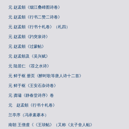
元 赵孟頫《烟江叠嶂图诗卷》
元 赵孟頫《行书二赞二诗卷》
元 赵孟頫《行书十札卷》（札四）
元 赵孟頫《趵突泉诗》
元 赵孟頫《过蒙帖》
元 赵孟頫及《吴兴赋》
元 陆居仁 《苕之水诗》
元 鲜于枢 册页《醉时歌等唐人诗十二首》
元 鲜于枢《王安石杂诗卷》
元 龚璛《静春堂诗序》卷
元 赵孟頫《行书十札卷》
兰亭序（冯承素摹本）
南朝 王僧虔《《王琰帖》（又称《太子舍人帖》