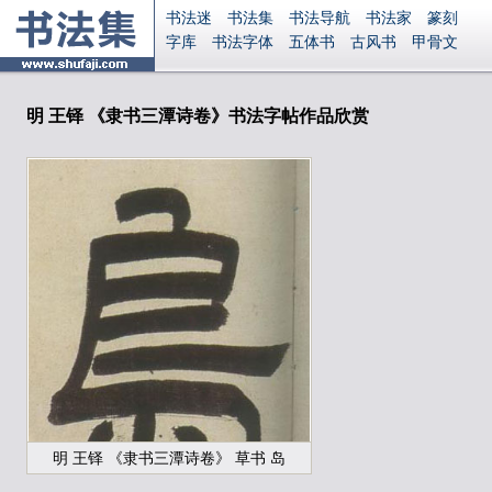
书法迷
书法集
书法导航
书法家
篆刻
字库
书法字体
五体书
古风书
甲骨文
古印
篆书
篆体
光明书
集美书
33书法
毛笔字
钢笔字
多体书
花鸟字
書法视频
集字
字形
大字
篆刻之家
字源
国学
明 王铎 《隶书三潭诗卷》书法字帖作品欣赏
古籍
中医
象棋
游戏
电子书
商城
起名
识字
英语
印章
签名
硬筆字
字体下载
免费字体
中文字体
英文字体
Ai矢量
P图宝
南无阿弥陀佛
意见反馈
安全网站
显广告
捐赠
繁體版
登录
明 王铎 《隶书三潭诗卷》 草书 岛