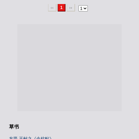
‹‹
1
››
草书
东晋 王献之《余杭帖》