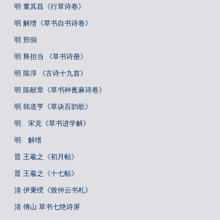
明 董其昌《行草诗卷》
明 解缙《草书自书诗卷》
明 邢侗
明 释担当 《草书诗册》
明 陈淳 《古诗十九首》
明 陈献章《草书种蓖麻诗卷》
明 韩道亨《草诀百韵歌》
明 宋克《草书进学解》
明 解缙
晋 王羲之《初月帖》
晋 王羲之《十七帖》
清 伊秉绶《致仲云书札》
清 傅山 草书七绝诗屏