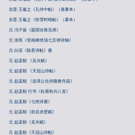
东晋 王羲之《孔侍中帖》（唐摹本）
东晋 王羲之《快雪时晴帖》（摹本）
元 冯子振《题国诠善见律》
元 张雨《登南峰绝顶七言律诗轴》
元 白珽《陈君诗帖》册
元 赵孟頫 《吴兴赋》
元 赵孟頫 《天冠山诗帖》
元 赵孟頫 《送瑛公住持隆教寺疏》
元 赵孟頫 行书《杜甫秋兴八首》
元 赵孟頫《七绝诗册》
元 赵孟頫《前后赤壁赋》
元 赵孟頫《吴兴赋》
元 赵孟頫《天冠山诗帖》