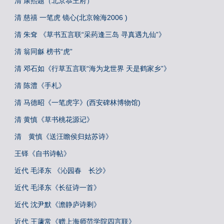
清 康熙题（北京恭王府）
清 慈禧 一笔虎 镜心(北京翰海2006 )
清 朱耷 《草书五言联“采药逢三岛 寻真遇九仙”》
清 翁同龢 榜书“虎”
清 邓石如《行草五言联“海为龙世界 天是鹤家乡”》
清 陈澧《手札》
清 马德昭《一笔虎字》(西安碑林博物馆)
清 黄慎《草书桃花源记》
清 黄慎《送汪瞻侯归姑苏诗》
王铎《自书诗帖》
近代 毛泽东 《沁园春 长沙》
近代 毛泽东《长征诗一首》
近代 沈尹默《澹静庐诗剩》
近代 王蘧常《赠上海师范学院四言联》