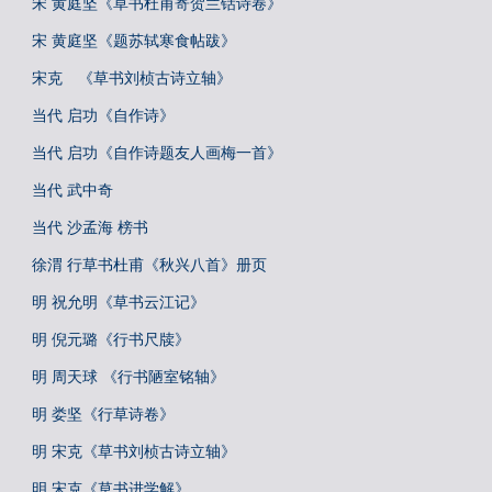
宋 黄庭坚《草书杜甫寄贺兰铦诗卷》
宋 黄庭坚《题苏轼寒食帖跋》
宋克 《草书刘桢古诗立轴》
当代 启功《自作诗》
当代 启功《自作诗题友人画梅一首》
当代 武中奇
当代 沙孟海 榜书
徐渭 行草书杜甫《秋兴八首》册页
明 祝允明《草书云江记》
明 倪元璐《行书尺牍》
明 周天球 《行书陋室铭轴》
明 娄坚《行草诗卷》
明 宋克《草书刘桢古诗立轴》
明 宋克《草书进学解》