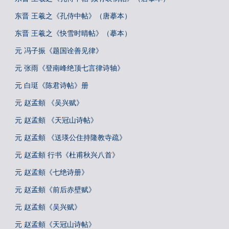
东晋 王羲之《孔侍中帖》（唐摹本）
东晋 王羲之《快雪时晴帖》（摹本）
元 冯子振《题国诠善见律》
元 张雨《登南峰绝顶七言律诗轴》
元 白珽《陈君诗帖》册
元 赵孟頫 《吴兴赋》
元 赵孟頫 《天冠山诗帖》
元 赵孟頫 《送瑛公住持隆教寺疏》
元 赵孟頫 行书《杜甫秋兴八首》
元 赵孟頫《七绝诗册》
元 赵孟頫《前后赤壁赋》
元 赵孟頫《吴兴赋》
元 赵孟頫《天冠山诗帖》