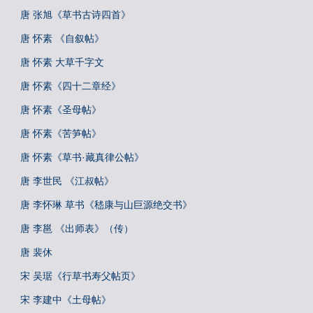
唐 张旭《草书古诗四首》
唐 怀素 《自叙帖》
唐 怀素 大草千字文
唐 怀素《四十二章经》
唐 怀素《圣母帖》
唐 怀素《苦笋帖》
唐 怀素《草书·藏真律公帖》
唐 李世民 《江叔帖》
唐 李怀琳 草书《嵇康与山巨源绝交书》
唐 李邕 《出师表》（传）
唐 裴休
宋 吴琚《行草书寿父帖页》
宋 李建中《土母帖》