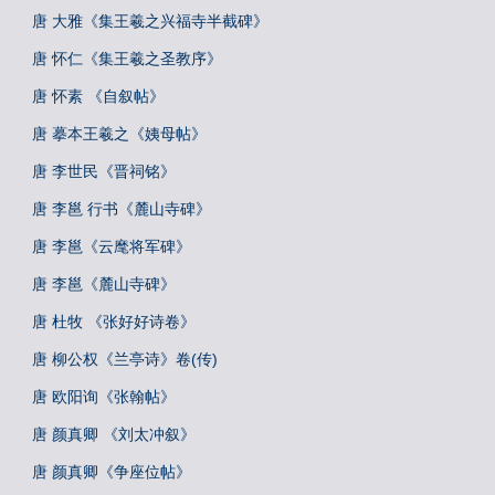
唐 大雅《集王羲之兴福寺半截碑》
唐 怀仁《集王羲之圣教序》
唐 怀素 《自叙帖》
唐 摹本王羲之《姨母帖》
唐 李世民《晋祠铭》
唐 李邕 行书《麓山寺碑》
唐 李邕《云麾将军碑》
唐 李邕《麓山寺碑》
唐 杜牧 《张好好诗卷》
唐 柳公权《兰亭诗》卷(传)
唐 欧阳询《张翰帖》
唐 颜真卿 《刘太冲叙》
唐 颜真卿《争座位帖》