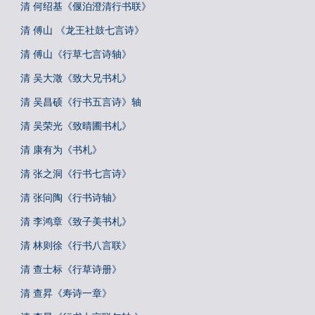
清 何绍基《偃泊澄清行书联》
清 傅山 《龙王社鼓七言诗》
清 傅山《行草七言诗轴》
清 吴大澂《致大兄书札》
清 吴昌硕《行书五言诗》轴
清 吴荣光《致晴圃书札》
清 康有为《书札》
清 张之洞《行书七言诗》
清 张问陶《行书诗轴》
清 李鸿章《致子美书札》
清 林则徐《行书八言联》
清 查士标《行草诗册》
清 查昇《寿诗一章》