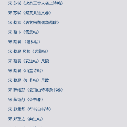
宋 苏轼《次韵三舍人省上诗帖》
宋 苏轼《祭黄几道文卷》
宋 蔡京《唐玄宗鹡鸰颂题跋》
宋 蔡卞《雪意帖》
宋 蔡襄 《扈从帖》
宋 蔡襄 尺牍《远蒙帖》
宋 蔡襄《安道帖》尺牍
宋 蔡襄《山堂诗帖》
宋 蔡襄《虹县帖》尺牍
宋 薛绍彭《云顶山诗等杂书卷》
宋 薛绍彭《杂书卷》
宋 赵孟坚《行书自书诗》
宋 郑望之《向过帖》