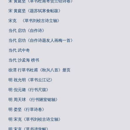
宋 黄庭坚《草书杜甫寄贺兰铦诗卷》
宋 黄庭坚《题苏轼寒食帖跋》
宋克 《草书刘桢古诗立轴》
当代 启功《自作诗》
当代 启功《自作诗题友人画梅一首》
当代 武中奇
当代 沙孟海 榜书
徐渭 行草书杜甫《秋兴八首》册页
明 祝允明《草书云江记》
明 倪元璐《行书尺牍》
明 周天球 《行书陋室铭轴》
明 娄坚《行草诗卷》
明 宋克《草书刘桢古诗立轴》
明 宋克《草书进学解》