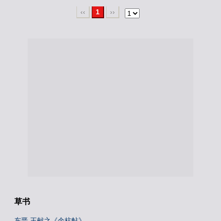
‹‹
1
››
草书
东晋 王献之《余杭帖》