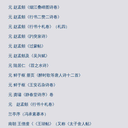
元 赵孟頫《烟江叠嶂图诗卷》
元 赵孟頫《行书二赞二诗卷》
元 赵孟頫《行书十札卷》（札四）
元 赵孟頫《趵突泉诗》
元 赵孟頫《过蒙帖》
元 赵孟頫及《吴兴赋》
元 陆居仁 《苕之水诗》
元 鲜于枢 册页《醉时歌等唐人诗十二首》
元 鲜于枢《王安石杂诗卷》
元 龚璛《静春堂诗序》卷
元 赵孟頫《行书十札卷》
兰亭序（冯承素摹本）
南朝 王僧虔《《王琰帖》（又称《太子舍人帖》