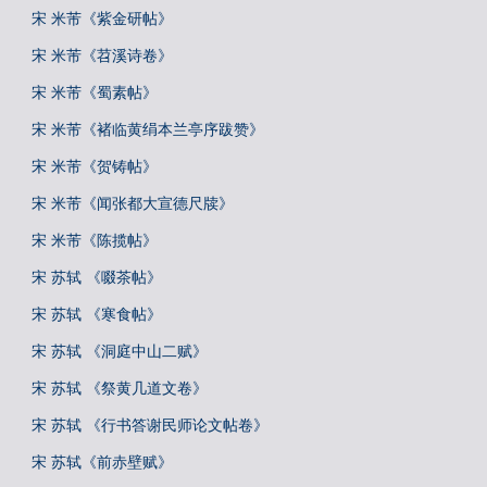
宋 米芾《紫金研帖》
宋 米芾《苕溪诗卷》
宋 米芾《蜀素帖》
宋 米芾《褚临黄绢本兰亭序跋赞》
宋 米芾《贺铸帖》
宋 米芾《闻张都大宣德尺牍》
宋 米芾《陈揽帖》
宋 苏轼 《啜茶帖》
宋 苏轼 《寒食帖》
宋 苏轼 《洞庭中山二赋》
宋 苏轼 《祭黄几道文卷》
宋 苏轼 《行书答谢民师论文帖卷》
宋 苏轼《前赤壁赋》