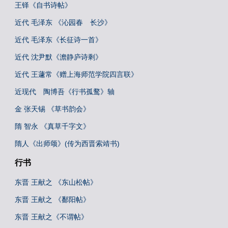
王铎《自书诗帖》
近代 毛泽东 《沁园春 长沙》
近代 毛泽东《长征诗一首》
近代 沈尹默《澹静庐诗剩》
近代 王蘧常《赠上海师范学院四言联》
近现代 陶博吾《行书孤鹜》轴
金 张天锡 《草书韵会》
隋 智永 《真草千字文》
隋人《出师颂》(传为西晋索靖书)
行书
东晋 王献之 《东山松帖》
东晋 王献之 《鄱阳帖》
东晋 王献之《不谓帖》