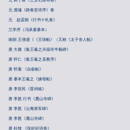
元 鲜于枢《王安石杂诗卷》
元 龚璛《静春堂诗序》卷
元 赵孟頫《行书十札卷》
兰亭序（冯承素摹本）
南朝 王僧虔《《王琰帖》（又称《太子舍人帖》
唐 大雅《集王羲之兴福寺半截碑》
唐 怀仁《集王羲之圣教序》
唐 怀素 《自叙帖》
唐 摹本王羲之《姨母帖》
唐 李世民《晋祠铭》
唐 李邕 行书《麓山寺碑》
唐 李邕《云麾将军碑》
唐 李邕《麓山寺碑》
唐 杜牧 《张好好诗卷》