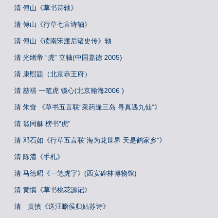
清 傅山《草书诗轴》
清 傅山《行草七言诗轴》
清 傅山《读南宋渡后诸史传》轴
清 光绪帝 “虎” 立轴(中国嘉德 2005)
清 康熙题（北京恭王府）
清 慈禧 一笔虎 镜心(北京翰海2006 )
清 朱耷 《草书五言联“采药逢三岛 寻真遇九仙”》
清 翁同龢 榜书“虎”
清 邓石如《行草五言联“海为龙世界 天是鹤家乡”》
清 陈澧《手札》
清 马德昭《一笔虎字》(西安碑林博物馆)
清 黄慎《草书桃花源记》
清 黄慎《送汪瞻侯归姑苏诗》