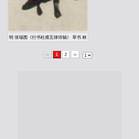
明 张瑞图《行书杜甫五律诗轴》 草书 林
‹‹
1
2
››