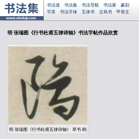
书法迷
书法集
书法导航
书法家
篆刻
字库
书法字体
五体书
古风书
甲骨文
古印
篆书
篆体
光明书
集美书
33书法
毛笔字
钢笔字
多体书
花鸟字
書法视频
集字
字形
大字
篆刻之家
字源
国学
明 张瑞图《行书杜甫五律诗轴》书法字帖作品欣赏
古籍
中医
象棋
游戏
电子书
商城
起名
识字
英语
印章
签名
硬筆字
字体下载
免费字体
中文字体
英文字体
Ai矢量
P图宝
南无阿弥陀佛
意见反馈
安全网站
显广告
捐赠
繁體版
登录
明 张瑞图《行书杜甫五律诗轴》 草书 鸥