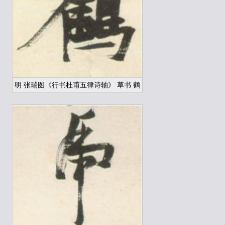
明 张瑞图《行书杜甫五律诗轴》 草书 鹤