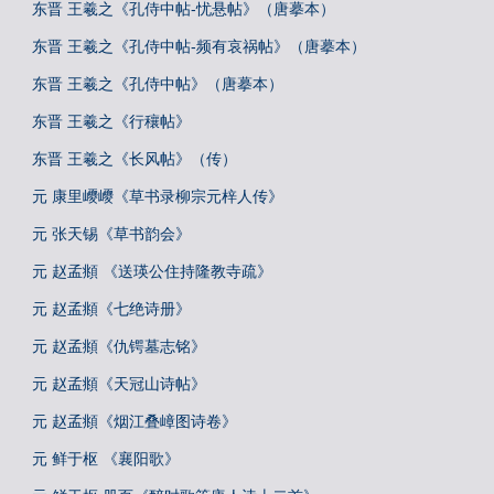
东晋 王羲之《孔侍中帖-忧悬帖》（唐摹本）
东晋 王羲之《孔侍中帖-频有哀祸帖》（唐摹本）
东晋 王羲之《孔侍中帖》（唐摹本）
东晋 王羲之《行穰帖》
东晋 王羲之《长风帖》（传）
元 康里巎巎《草书录柳宗元梓人传》
元 张天锡《草书韵会》
元 赵孟頫 《送瑛公住持隆教寺疏》
元 赵孟頫《七绝诗册》
元 赵孟頫《仇锷墓志铭》
元 赵孟頫《天冠山诗帖》
元 赵孟頫《烟江叠嶂图诗卷》
元 鲜于枢 《襄阳歌》