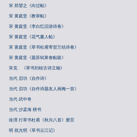
宋 郑望之《向过帖》
宋 黄庭坚《教审帖》
宋 黄庭坚《李白忆旧游诗卷》
宋 黄庭坚《花气薰人帖》
宋 黄庭坚《草书杜甫寄贺兰铦诗卷》
宋 黄庭坚《题苏轼寒食帖跋》
宋克 《草书刘桢古诗立轴》
当代 启功《自作诗》
当代 启功《自作诗题友人画梅一首》
当代 武中奇
当代 沙孟海 榜书
徐渭 行草书杜甫《秋兴八首》册页
明 祝允明《草书云江记》