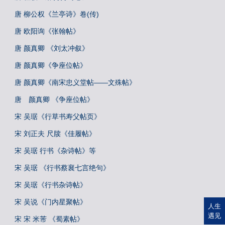
唐 柳公权《兰亭诗》卷(传)
唐 欧阳询《张翰帖》
唐 颜真卿 《刘太冲叙》
唐 颜真卿《争座位帖》
唐 颜真卿《南宋忠义堂帖——文殊帖》
唐 颜真卿 《争座位帖》
宋 吴琚《行草书寿父帖页》
宋 刘正夫 尺牍《佳履帖》
宋 吴琚 行书《杂诗帖》等
宋 吴琚 《行书蔡襄七言绝句》
宋 吴琚《行书杂诗帖》
宋 吴说《门内星聚帖》
人生
遇见
宋 宋 米芾 《蜀素帖》