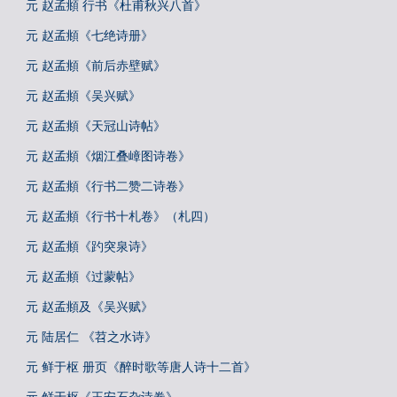
元 赵孟頫 行书《杜甫秋兴八首》
元 赵孟頫《七绝诗册》
元 赵孟頫《前后赤壁赋》
元 赵孟頫《吴兴赋》
元 赵孟頫《天冠山诗帖》
元 赵孟頫《烟江叠嶂图诗卷》
元 赵孟頫《行书二赞二诗卷》
元 赵孟頫《行书十札卷》（札四）
元 赵孟頫《趵突泉诗》
元 赵孟頫《过蒙帖》
元 赵孟頫及《吴兴赋》
元 陆居仁 《苕之水诗》
元 鲜于枢 册页《醉时歌等唐人诗十二首》