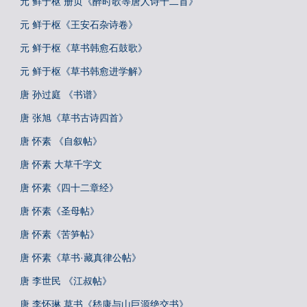
元 鲜于枢 册页《醉时歌等唐人诗十二首》
元 鲜于枢《王安石杂诗卷》
元 鲜于枢《草书韩愈石鼓歌》
元 鲜于枢《草书韩愈进学解》
唐 孙过庭 《书谱》
唐 张旭《草书古诗四首》
唐 怀素 《自叙帖》
唐 怀素 大草千字文
唐 怀素《四十二章经》
唐 怀素《圣母帖》
唐 怀素《苦笋帖》
唐 怀素《草书·藏真律公帖》
唐 李世民 《江叔帖》
唐 李怀琳 草书《嵇康与山巨源绝交书》