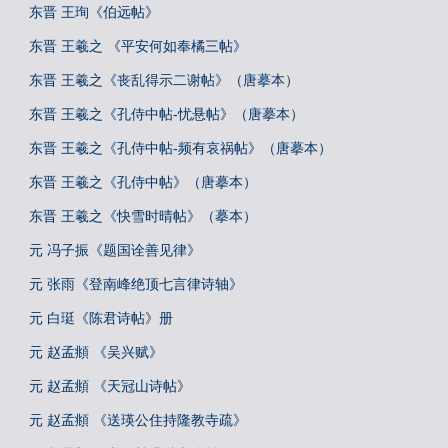
东晋 王珣《伯远帖》
东晋 王羲之 《平安何如奉橘三帖》
东晋 王羲之《丧乱得示二谢帖》（唐摹本）
东晋 王羲之《孔侍中帖-忧悬帖》（唐摹本）
东晋 王羲之《孔侍中帖-频有哀祸帖》（唐摹本）
东晋 王羲之《孔侍中帖》（唐摹本）
东晋 王羲之《快雪时晴帖》（摹本）
元 冯子振《题国诠善见律》
元 张雨《登南峰绝顶七言律诗轴》
元 白珽《陈君诗帖》册
元 赵孟頫 《吴兴赋》
元 赵孟頫 《天冠山诗帖》
元 赵孟頫 《送瑛公住持隆教寺疏》