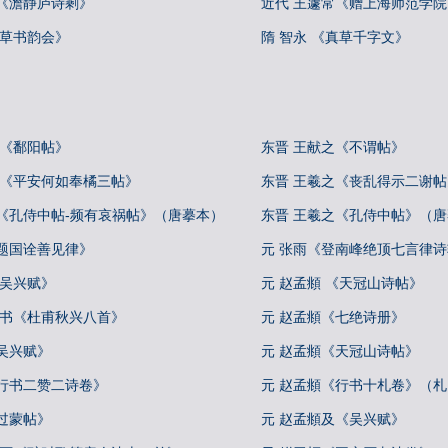
默《澹静庐诗剩》
近代 王蘧常《赠上海师范学
《草书韵会》
隋 智永 《真草千字文》
 《鄱阳帖》
东晋 王献之《不谓帖》
 《平安何如奉橘三帖》
东晋 王羲之《丧乱得示二谢
之《孔侍中帖-频有哀祸帖》（唐摹本）
东晋 王羲之《孔侍中帖》（
《题国诠善见律》
元 张雨《登南峰绝顶七言律
《吴兴赋》
元 赵孟頫 《天冠山诗帖》
行书《杜甫秋兴八首》
元 赵孟頫《七绝诗册》
吴兴赋》
元 赵孟頫《天冠山诗帖》
《行书二赞二诗卷》
元 赵孟頫《行书十札卷》（
过蒙帖》
元 赵孟頫及《吴兴赋》