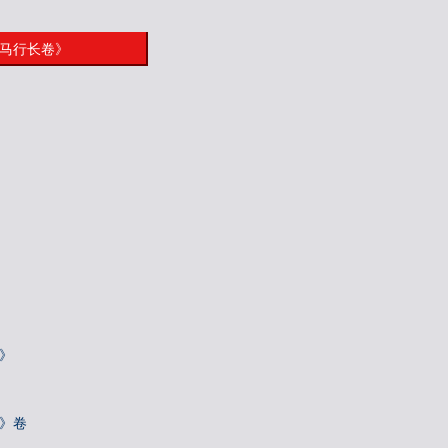
骢马行长卷》
》
诗》卷