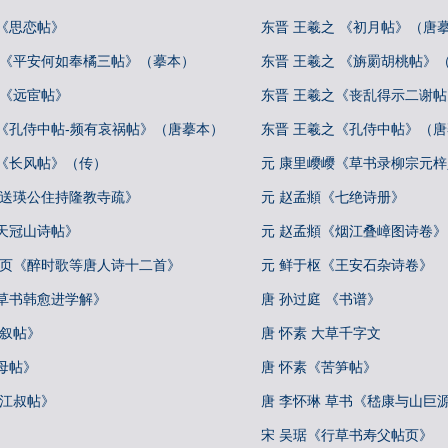
《思恋帖》
东晋 王羲之 《初月帖》（唐
 《平安何如奉橘三帖》（摹本）
东晋 王羲之 《旃罽胡桃帖》
 《远宦帖》
东晋 王羲之《丧乱得示二谢
之《孔侍中帖-频有哀祸帖》（唐摹本）
东晋 王羲之《孔侍中帖》（
之《长风帖》（传）
元 康里巎巎《草书录柳宗元
《送瑛公住持隆教寺疏》
元 赵孟頫《七绝诗册》
天冠山诗帖》
元 赵孟頫《烟江叠嶂图诗卷》
册页《醉时歌等唐人诗十二首》
元 鲜于枢《王安石杂诗卷》
《草书韩愈进学解》
唐 孙过庭 《书谱》
自叙帖》
唐 怀素 大草千字文
母帖》
唐 怀素《苦笋帖》
《江叔帖》
唐 李怀琳 草书《嵇康与山巨
宋 吴琚《行草书寿父帖页》