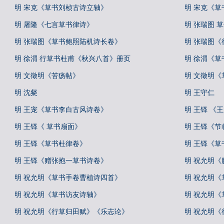
明 宋克《草书刘桢古诗立轴》
明 宋克《草
明 屠隆《七言草书律诗》
明 张瑞图 
明 张瑞图《草书鲍照陆机诗长卷》
明 张瑞图
明 徐渭 行草书杜甫《秋兴八首》册页
明 徐渭《草
明 文徵明《苦疡帖》
明 文徵明《
明 沈粲
明 王守仁
明 王宠《草书李白古风诗卷》
明 王铎 《
明 王铎《 草书扇面》
明 王铎《节
明 王铎《草书杜律卷》
明 王铎《草
明 王铎《赠张抱一草书诗卷》
明 祝允明《
明 祝允明《草书手卷曹植诗四首》
明 祝允明《
明 祝允明《草书访友诗轴》
明 祝允明《
明 祝允明《行草归田赋》《乐志论》
明 祝允明