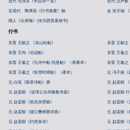
近代 毛泽东《长征诗一首》
近代 沈尹
近现代 陶博吾《行书孤鹜》轴
金 张天锡 
隋人《出师颂》(传为西晋索靖书)
行书
东晋 王献之 《东山松帖》
东晋 王献之
东晋 王珣《伯远帖》
东晋 王羲之
东晋 王羲之《孔侍中帖-忧悬帖》（唐摹本）
东晋 王羲
东晋 王羲之《快雪时晴帖》（摹本）
元 冯子振
元 白珽《陈君诗帖》册
元 赵孟頫 
元 赵孟頫 《送瑛公住持隆教寺疏》
元 赵孟頫 
元 赵孟頫《前后赤壁赋》
元 赵孟頫《
元 赵孟頫《烟江叠嶂图诗卷》
元 赵孟頫
元 赵孟頫《趵突泉诗》
元 赵孟頫《