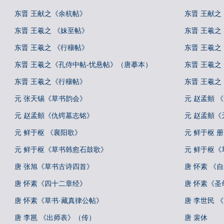
东晋 王献之《余杭帖》
东晋 王献之
东晋 王羲之 《妹至帖》
东晋 王羲之
东晋 王羲之 《行穰帖》
东晋 王羲之
东晋 王羲之《孔侍中帖-忧悬帖》（唐摹本）
东晋 王羲
东晋 王羲之《行穰帖》
东晋 王羲
元 张天锡《草书韵会》
元 赵孟頫 
元 赵孟頫《仇锷墓志铭》
元 赵孟頫《
元 鲜于枢 《襄阳歌》
元 鲜于枢 
元 鲜于枢《草书韩愈石鼓歌》
元 鲜于枢
唐 张旭《草书古诗四首》
唐 怀素 《
唐 怀素《四十二章经》
唐 怀素《圣
唐 怀素《草书·藏真律公帖》
唐 李世民 
唐 李邕 《出师表》（传）
唐 裴休