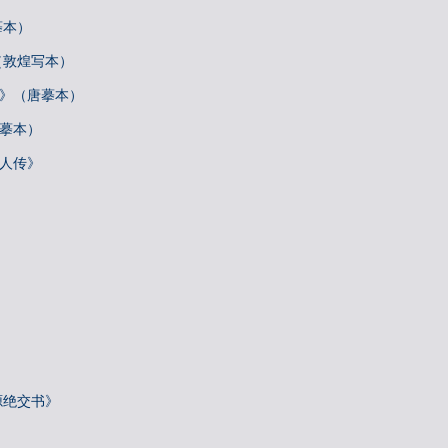
摹本）
（敦煌写本）
帖》（唐摹本）
唐摹本）
梓人传》
源绝交书》