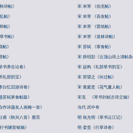
中秋诗帖》
宋 米芾 《伯充帖》
向乱帖》
宋 米芾 《吾友帖》
彦和帖》
宋 米芾 《晋纸帖》
论草书帖》
宋 米芾 《道林诗帖》
戏帖》
宋 苏轼 《寒食帖》
贤帖》
宋 薛绍彭《云顶山诗上清帖
真草书养生论卷》
宋 赵构《礼部草书韵宝》
书礼部韵宝》
宋 郑望之《向过帖》
《李白忆旧游诗卷》
宋 黄庭坚《花气薰人帖》
《题苏轼寒食帖跋》
宋克 《草书刘桢古诗立轴》
《自作诗题友人画梅一首》
当代 武中奇
书杜甫《秋兴八首》册页
明 祝允明《草书云江记》
《行书陋室铭轴》
明 娄坚《行草诗卷》