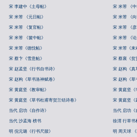
宋 李建中《土母帖》
宋 米芾 《
宋 米芾 《元日帖》
宋 米芾 《
宋 米芾 《复官帖》
宋 米芾 《
宋 米芾 《箧中帖》
宋 米芾 《
宋 米芾《德忱帖》
宋 米芾《来
宋 蔡卞《雪意帖》
宋 蔡襄《贫
宋 赵孟坚《行书自书诗》
宋 赵构《
宋 赵构《草书洛神赋卷》
宋 赵构《草
宋 黄庭坚《教审帖》
宋 黄庭坚
宋 黄庭坚《草书杜甫寄贺兰铦诗卷》
宋 黄庭坚
当代 启功《自作诗》
当代 启功
当代 沙孟海 榜书
徐渭 行草
明 倪元璐《行书尺牍》
明 周天球 