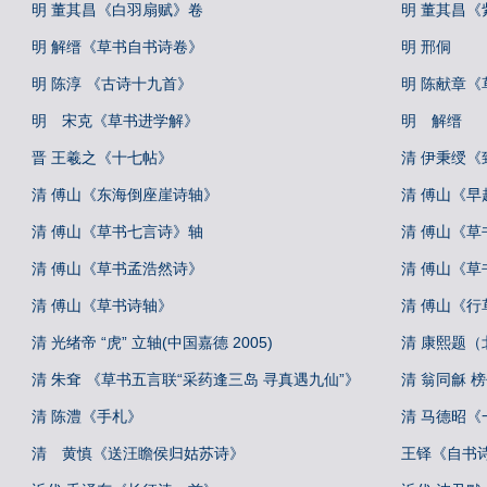
明 董其昌《白羽扇赋》卷
明 董其昌
明 解缙《草书自书诗卷》
明 邢侗
明 陈淳 《古诗十九首》
明 陈献章
明 宋克《草书进学解》
明 解缙
晋 王羲之《十七帖》
清 伊秉绶《
清 傅山《东海倒座崖诗轴》
清 傅山《早
清 傅山《草书七言诗》轴
清 傅山《
清 傅山《草书孟浩然诗》
清 傅山《
清 傅山《草书诗轴》
清 傅山《行
清 光绪帝 “虎” 立轴(中国嘉德 2005)
清 康熙题（
清 朱耷 《草书五言联“采药逢三岛 寻真遇九仙”》
清 翁同龢 榜
清 陈澧《手札》
清 马德昭《
清 黄慎《送汪瞻侯归姑苏诗》
王铎《自书