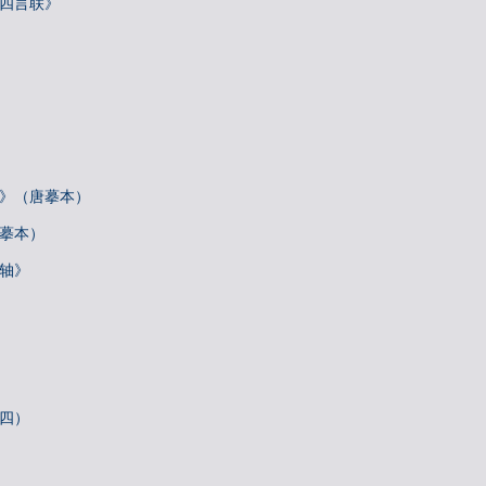
院四言联》
帖》（唐摹本）
唐摹本）
诗轴》
札四）