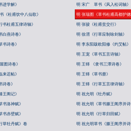
书进学解》
明 宋广 草书《风入松词轴》
草书《杜甫饮中八仙歌》
明 张瑞图《草书杜甫高都护
《行书杜甫五律诗轴》
明 张骏《杜甫贫交行》
书白燕诗卷》
明 徐渭《行草应制咏剑轴》
草书诗卷》
明 李东阳跋欧阳修《灼艾帖》
明 王宠《草书五言诗轴》
王屋图诗卷》
明 王铎 《隶书三潭诗卷》
临来迟帖》
明 王铎《草书册》
书诗卷》
明 王铎《行草五言律诗轴》
滕王阁记》
明 祝允明《牡丹赋》
草书洛神赋》
明 祝允明《草书滕王阁序并诗
草书赤壁赋》
明 祝允明《行草归田赋》
《行草牡丹赋》卷
明 祝允明草书《滕王阁序并