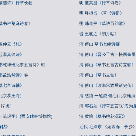
《紫茄诗》行草长卷
明 董其昌《行草诗卷》
明 释担当 《草书诗册》
《草书种蓖麻诗卷》
明 韩道亨《草诀百韵歌》
晋 王羲之《初月帖》
致仲云书札》
清 傅山 草书七绝诗屏
起非真健诗》
清 傅山《晋公千古一快四条屏
草书乾坤惟此事五言诗》轴
清 傅山《草书五言古诗立轴》
草书孟浩然诗》卷
清 傅山《草书立轴》
草七言诗轴》
清 傅山《读南宋渡后诸史传》
北京恭王府）
清 慈禧 一笔虎 镜心(北京翰海20
书“虎”
清 邓石如《行草五言联“海为
一笔虎字》(西安碑林博物馆)
清 黄慎《草书桃花源记》
诗帖》
近代 毛泽东 《沁园春 长沙