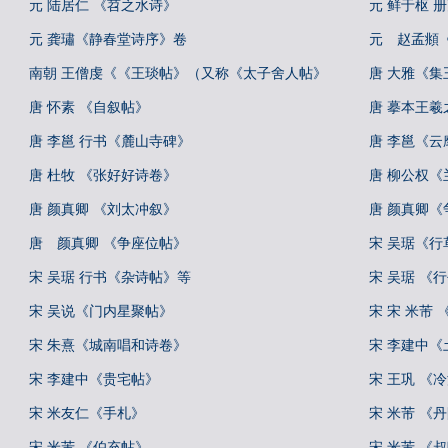
元 陆居仁 《苕之水诗》
元 鲜于枢 
元 龚璛《静春堂诗序》卷
元 赵孟頫
南朝 王僧虔《《王琰帖》（又称《太子舍人帖》
唐 大雅《
唐 怀素 《自叙帖》
唐 摹本王羲
唐 李邕 行书《麓山寺碑》
唐 李邕《云
唐 杜牧 《张好好诗卷》
唐 柳公权《
唐 颜真卿 《刘太冲叙》
唐 颜真卿《
唐 颜真卿 《争座位帖》
宋 吴琚《
宋 吴琚 行书《杂诗帖》等
宋 吴琚 《
宋 吴说《门内星聚帖》
宋 宋 米芾
宋 朱熹《城南唱和诗卷》
宋 李建中《
宋 李建中《贵宅帖》
宋 王巩 《
宋 米友仁《手札》
宋 米芾 《
宋 米芾 《伯充帖》
宋 米芾 《