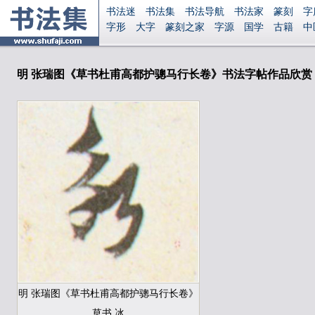
书法迷
书法集
书法导航
书法家
篆刻
字
字形
大字
篆刻之家
字源
国学
古籍
中
南无阿弥陀佛
意见反馈
安全网站
显广告
明 张瑞图《草书杜甫高都护骢马行长卷》书法字帖作品欣赏
明 张瑞图《草书杜甫高都护骢马行长卷》
草书 冰