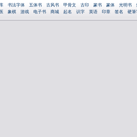
库
书法字体
五体书
古风书
甲骨文
古印
篆书
篆体
光明书
医
象棋
游戏
电子书
商城
起名
识字
英语
印章
签名
硬筆
捐赠
繁體版
登录