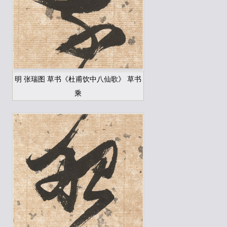
明 张瑞图 草书《杜甫饮中八仙歌》 草书
乘