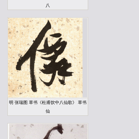
八
明 张瑞图 草书《杜甫饮中八仙歌》 草书
仙