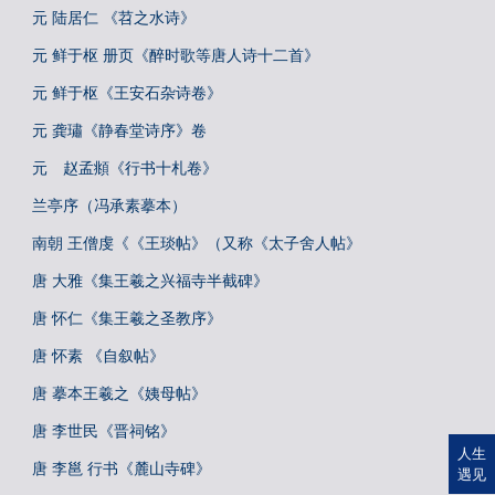
元 陆居仁 《苕之水诗》
元 鲜于枢 册页《醉时歌等唐人诗十二首》
元 鲜于枢《王安石杂诗卷》
元 龚璛《静春堂诗序》卷
元 赵孟頫《行书十札卷》
兰亭序（冯承素摹本）
南朝 王僧虔《《王琰帖》（又称《太子舍人帖》
唐 大雅《集王羲之兴福寺半截碑》
唐 怀仁《集王羲之圣教序》
唐 怀素 《自叙帖》
唐 摹本王羲之《姨母帖》
唐 李世民《晋祠铭》
人生
唐 李邕 行书《麓山寺碑》
遇见