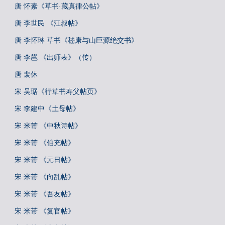
唐 怀素《草书·藏真律公帖》
唐 李世民 《江叔帖》
唐 李怀琳 草书《嵇康与山巨源绝交书》
唐 李邕 《出师表》（传）
唐 裴休
宋 吴琚《行草书寿父帖页》
宋 李建中《土母帖》
宋 米芾 《中秋诗帖》
宋 米芾 《伯充帖》
宋 米芾 《元日帖》
宋 米芾 《向乱帖》
宋 米芾 《吾友帖》
宋 米芾 《复官帖》