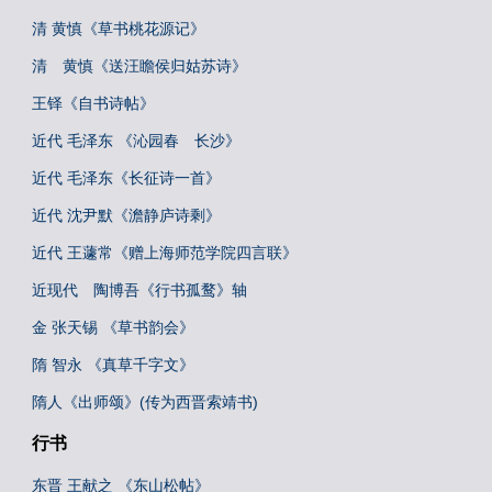
清 黄慎《草书桃花源记》
清 黄慎《送汪瞻侯归姑苏诗》
王铎《自书诗帖》
近代 毛泽东 《沁园春 长沙》
近代 毛泽东《长征诗一首》
近代 沈尹默《澹静庐诗剩》
近代 王蘧常《赠上海师范学院四言联》
近现代 陶博吾《行书孤鹜》轴
金 张天锡 《草书韵会》
隋 智永 《真草千字文》
隋人《出师颂》(传为西晋索靖书)
行书
东晋 王献之 《东山松帖》