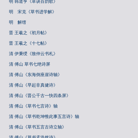
明 韩道亨《草诀百韵歌》
明 宋克《草书进学解》
明 解缙
晋 王羲之《初月帖》
晋 王羲之《十七帖》
清 伊秉绶《致仲云书札》
清 傅山 草书七绝诗屏
清 傅山《东海倒座崖诗轴》
清 傅山《早起非真健诗》
清 傅山《晋公千古一快四条屏》
清 傅山《草书七言诗》轴
清 傅山《草书乾坤惟此事五言诗》轴
清 傅山《草书五言古诗立轴》
清 傅山《草书孟浩然诗》