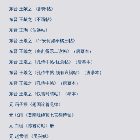
东晋 王献之 《鄱阳帖》
东晋 王献之《不谓帖》
东晋 王珣《伯远帖》
东晋 王羲之 《平安何如奉橘三帖》
东晋 王羲之《丧乱得示二谢帖》（唐摹本）
东晋 王羲之《孔侍中帖-忧悬帖》（唐摹本）
东晋 王羲之《孔侍中帖-频有哀祸帖》（唐摹本）
东晋 王羲之《孔侍中帖》（唐摹本）
东晋 王羲之《快雪时晴帖》（摹本）
元 冯子振《题国诠善见律》
元 张雨《登南峰绝顶七言律诗轴》
元 白珽《陈君诗帖》册
元 赵孟頫 《吴兴赋》