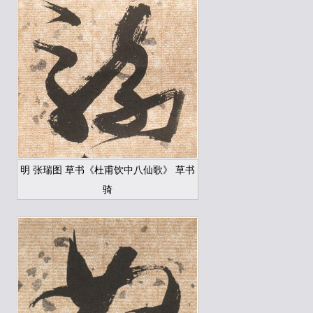
明 张瑞图 草书《杜甫饮中八仙歌》 草书
骑