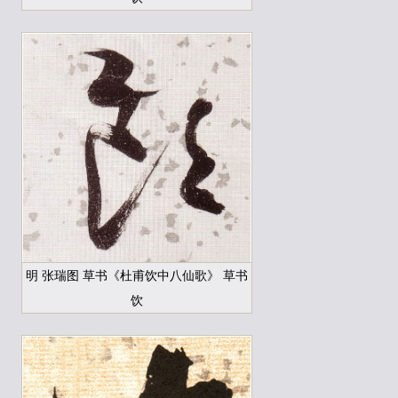
明 张瑞图 草书《杜甫饮中八仙歌》 草书
饮