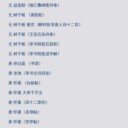
元 赵孟頫《烟江叠嶂图诗卷》
元 鲜于枢 《襄阳歌》
元 鲜于枢 册页《醉时歌等唐人诗十二首》
元 鲜于枢《王安石杂诗卷》
元 鲜于枢《草书韩愈石鼓歌》
元 鲜于枢《草书韩愈进学解》
唐 孙过庭 《书谱》
唐 张旭《草书古诗四首》
唐 怀素 《自叙帖》
唐 怀素 大草千字文
唐 怀素《四十二章经》
唐 怀素《圣母帖》
唐 怀素《苦笋帖》