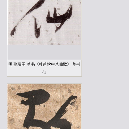
明 张瑞图 草书《杜甫饮中八仙歌》 草书
仙