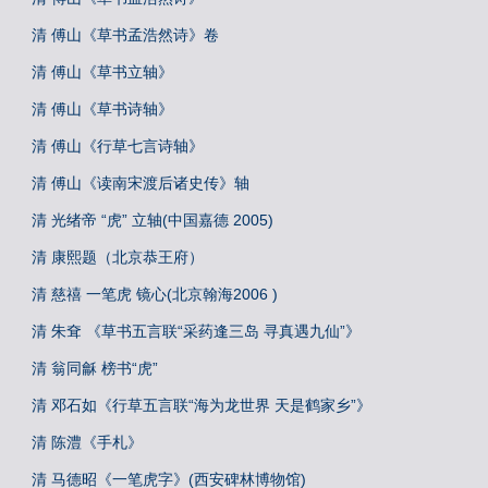
清 傅山《草书孟浩然诗》卷
清 傅山《草书立轴》
清 傅山《草书诗轴》
清 傅山《行草七言诗轴》
清 傅山《读南宋渡后诸史传》轴
清 光绪帝 “虎” 立轴(中国嘉德 2005)
清 康熙题（北京恭王府）
清 慈禧 一笔虎 镜心(北京翰海2006 )
清 朱耷 《草书五言联“采药逢三岛 寻真遇九仙”》
清 翁同龢 榜书“虎”
清 邓石如《行草五言联“海为龙世界 天是鹤家乡”》
清 陈澧《手札》
清 马德昭《一笔虎字》(西安碑林博物馆)