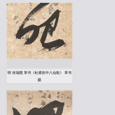
明 张瑞图 草书《杜甫饮中八仙歌》 草书
眼