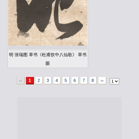
明 张瑞图 草书《杜甫饮中八仙歌》 草书
眼
‹‹
1
2
3
4
5
6
7
8
››