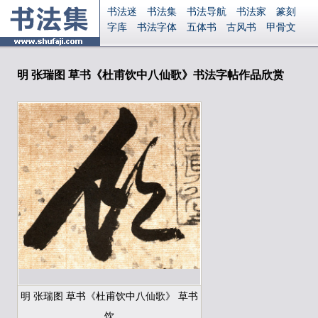
书法迷
书法集
书法导航
书法家
篆刻
字库
书法字体
五体书
古风书
甲骨文
古印
篆书
篆体
光明书
集美书
33书法
毛笔字
钢笔字
多体书
花鸟字
書法视频
集字
字形
大字
篆刻之家
字源
国学
明 张瑞图 草书《杜甫饮中八仙歌》书法字帖作品欣赏
古籍
中医
象棋
游戏
电子书
商城
起名
识字
英语
印章
签名
硬筆字
字体下载
免费字体
中文字体
英文字体
Ai矢量
P图宝
南无阿弥陀佛
意见反馈
安全网站
显广告
捐赠
繁體版
登录
明 张瑞图 草书《杜甫饮中八仙歌》 草书
饮