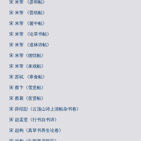
宋 米芾 《彦和帖》
宋 米芾 《晋纸帖》
宋 米芾 《箧中帖》
宋 米芾 《论草书帖》
宋 米芾 《道林诗帖》
宋 米芾《德忱帖》
宋 米芾《来戏帖》
宋 苏轼 《寒食帖》
宋 蔡卞《雪意帖》
宋 蔡襄《贫贤帖》
宋 薛绍彭《云顶山诗上清帖杂书卷》
宋 赵孟坚《行书自书诗》
宋 赵构《真草书养生论卷》