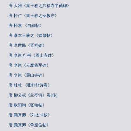
唐 大雅《集王羲之兴福寺半截碑》
唐 怀仁《集王羲之圣教序》
唐 怀素 《自叙帖》
唐 摹本王羲之《姨母帖》
唐 李世民《晋祠铭》
唐 李邕 行书《麓山寺碑》
唐 李邕《云麾将军碑》
唐 李邕《麓山寺碑》
唐 杜牧 《张好好诗卷》
唐 柳公权《兰亭诗》卷(传)
唐 欧阳询《张翰帖》
唐 颜真卿 《刘太冲叙》
唐 颜真卿《争座位帖》