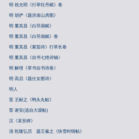
明 祝允明《行草牡丹赋》卷
明 胡俨《题洪崖山房图》
明 董其昌《白羽扇赋》
明 董其昌《白羽扇赋》卷
明 董其昌《紫茄诗》行草长卷
明 董其昌《自书七绝诗轴》
明 解缙《草书自书诗卷》
明 高启《题仕女图诗》
明人
晋 王献之《鸭头丸帖》
晋 谢安(选自大观帖)
汉《袁安碑》
清 乾隆弘历 题王羲之《快雪时晴帖》