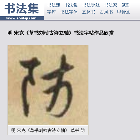
书法迷
书法集
书法导航
书法家
篆刻
字库
书法字体
五体书
古风书
甲骨文
古印
篆书
篆体
光明书
集美书
33书法
毛笔字
钢笔字
多体书
花鸟字
書法视频
集字
字形
大字
篆刻之家
字源
国学
明 宋克《草书刘桢古诗立轴》书法字帖作品欣赏
古籍
中医
象棋
游戏
电子书
商城
起名
识字
英语
印章
签名
硬筆字
字体下载
免费字体
中文字体
英文字体
Ai矢量
P图宝
南无阿弥陀佛
意见反馈
安全网站
显广告
捐赠
繁體版
登录
明 宋克《草书刘桢古诗立轴》 草书 防