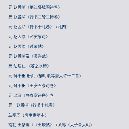
元 赵孟頫《烟江叠嶂图诗卷》
元 赵孟頫《行书二赞二诗卷》
元 赵孟頫《行书十札卷》（札四）
元 赵孟頫《趵突泉诗》
元 赵孟頫《过蒙帖》
元 赵孟頫及《吴兴赋》
元 陆居仁 《苕之水诗》
元 鲜于枢 册页《醉时歌等唐人诗十二首》
元 鲜于枢《王安石杂诗卷》
元 龚璛《静春堂诗序》卷
元 赵孟頫《行书十札卷》
兰亭序（冯承素摹本）
南朝 王僧虔《《王琰帖》（又称《太子舍人帖》