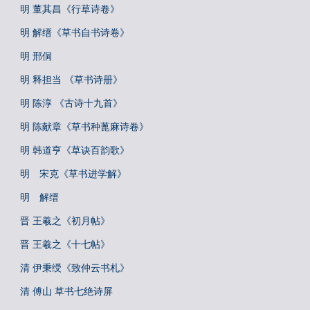
明 董其昌《行草诗卷》
明 解缙《草书自书诗卷》
明 邢侗
明 释担当 《草书诗册》
明 陈淳 《古诗十九首》
明 陈献章《草书种蓖麻诗卷》
明 韩道亨《草诀百韵歌》
明 宋克《草书进学解》
明 解缙
晋 王羲之《初月帖》
晋 王羲之《十七帖》
清 伊秉绶《致仲云书札》
清 傅山 草书七绝诗屏