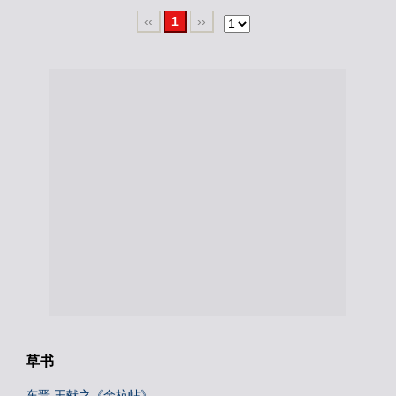
‹‹
1
››
草书
东晋 王献之《余杭帖》