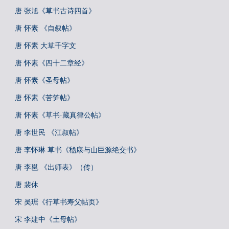
唐 张旭《草书古诗四首》
唐 怀素 《自叙帖》
唐 怀素 大草千字文
唐 怀素《四十二章经》
唐 怀素《圣母帖》
唐 怀素《苦笋帖》
唐 怀素《草书·藏真律公帖》
唐 李世民 《江叔帖》
唐 李怀琳 草书《嵇康与山巨源绝交书》
唐 李邕 《出师表》（传）
唐 裴休
宋 吴琚《行草书寿父帖页》
宋 李建中《土母帖》