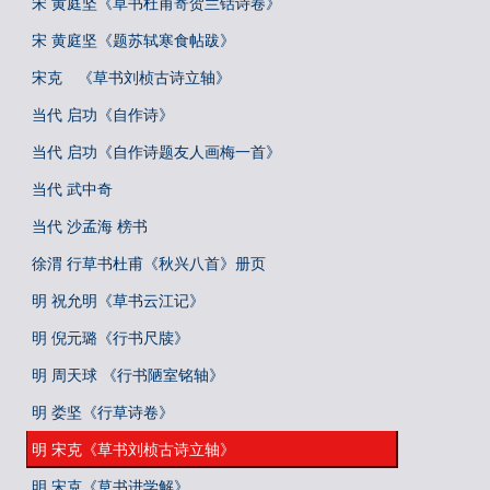
宋 黄庭坚《草书杜甫寄贺兰铦诗卷》
宋 黄庭坚《题苏轼寒食帖跋》
宋克 《草书刘桢古诗立轴》
当代 启功《自作诗》
当代 启功《自作诗题友人画梅一首》
当代 武中奇
当代 沙孟海 榜书
徐渭 行草书杜甫《秋兴八首》册页
明 祝允明《草书云江记》
明 倪元璐《行书尺牍》
明 周天球 《行书陋室铭轴》
明 娄坚《行草诗卷》
明 宋克《草书刘桢古诗立轴》
明 宋克《草书进学解》