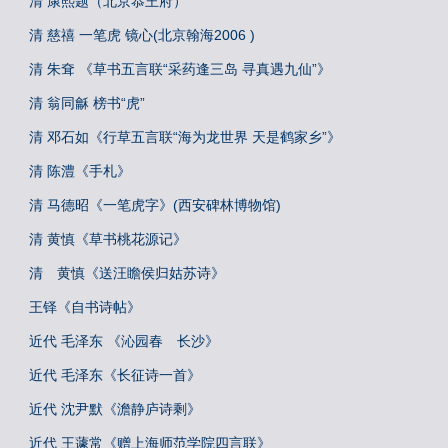
清 康熙题（北京恭王府）
清 慈禧 一笔虎 镜心(北京翰海2006 )
清 朱耷 《草书五言联“采药逢三岛 寻真遇九仙”》
清 翁同龢 榜书“虎”
清 邓石如《行草五言联“海为龙世界 天是鹤家乡”》
清 陈澧《手札》
清 马德昭《一笔虎字》(西安碑林博物馆)
清 黄慎《草书桃花源记》
清 黄慎《送汪瞻侯归姑苏诗》
王铎《自书诗帖》
近代 毛泽东 《沁园春 长沙》
近代 毛泽东《长征诗一首》
近代 沈尹默《澹静庐诗剩》
近代 王蘧常《赠上海师范学院四言联》