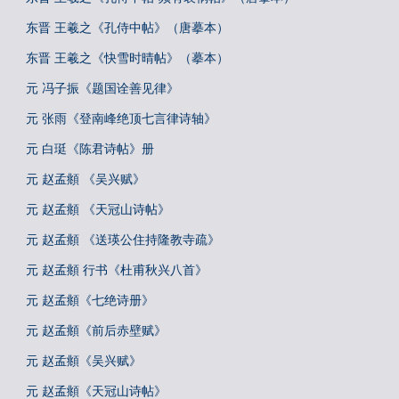
东晋 王羲之《孔侍中帖》（唐摹本）
东晋 王羲之《快雪时晴帖》（摹本）
元 冯子振《题国诠善见律》
元 张雨《登南峰绝顶七言律诗轴》
元 白珽《陈君诗帖》册
元 赵孟頫 《吴兴赋》
元 赵孟頫 《天冠山诗帖》
元 赵孟頫 《送瑛公住持隆教寺疏》
元 赵孟頫 行书《杜甫秋兴八首》
元 赵孟頫《七绝诗册》
元 赵孟頫《前后赤壁赋》
元 赵孟頫《吴兴赋》
元 赵孟頫《天冠山诗帖》