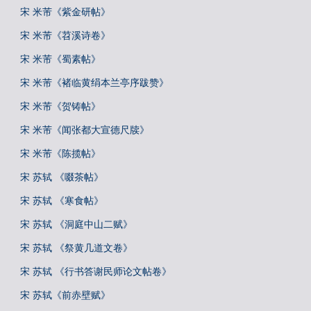
宋 米芾《紫金研帖》
宋 米芾《苕溪诗卷》
宋 米芾《蜀素帖》
宋 米芾《褚临黄绢本兰亭序跋赞》
宋 米芾《贺铸帖》
宋 米芾《闻张都大宣德尺牍》
宋 米芾《陈揽帖》
宋 苏轼 《啜茶帖》
宋 苏轼 《寒食帖》
宋 苏轼 《洞庭中山二赋》
宋 苏轼 《祭黄几道文卷》
宋 苏轼 《行书答谢民师论文帖卷》
宋 苏轼《前赤壁赋》