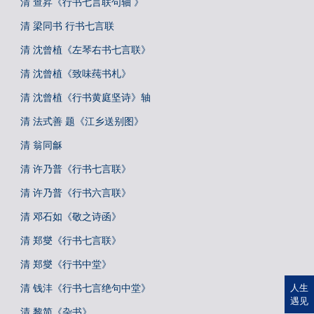
清 查昇《行书七言联句轴 》
清 梁同书 行书七言联
清 沈曾植《左琴右书七言联》
清 沈曾植《致味莼书札》
清 沈曾植《行书黄庭坚诗》轴
清 法式善 题《江乡送别图》
清 翁同龢
清 许乃普《行书七言联》
清 许乃普《行书六言联》
清 邓石如《敬之诗函》
清 郑燮《行书七言联》
清 郑燮《行书中堂》
清 钱沣《行书七言绝句中堂》
人生
遇见
清 黎简《杂书》