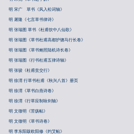
明 宋广 草书《风入松词轴》
明 屠隆《七言草书律诗》
明 张瑞图 草书《杜甫饮中八仙歌》
明 张瑞图《草书杜甫高都护骢马行长卷》
明 张瑞图《草书鲍照陆机诗长卷》
明 张瑞图《行书杜甫五律诗轴》
明 张骏《杜甫贫交行》
明 徐渭 行草书杜甫《秋兴八首》册页
明 徐渭《草书白燕诗卷》
明 徐渭《行草应制咏剑轴》
明 文徵明《苦疡帖》
明 文徵明《草书诗卷》
明 李东阳跋欧阳修《灼艾帖》