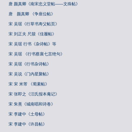
唐 颜真卿《南宋忠义堂帖——文殊帖》
唐 颜真卿 《争座位帖》
宋 吴琚《行草书寿父帖页》
宋 刘正夫 尺牍《佳履帖》
宋 吴琚 行书《杂诗帖》等
宋 吴琚 《行书蔡襄七言绝句》
宋 吴琚《行书杂诗帖》
宋 吴说《门内星聚帖》
宋 宋 米芾 《蜀素帖》
宋 张即之《汪氏报本庵记》
宋 朱熹《城南唱和诗卷》
宋 李建中《土母帖》
宋 李建中《许昌帖》